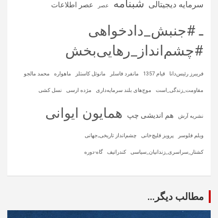
شبنامه
سرمایه‌ دیجیتالی
عصر اطلاعات
عصر
ـ #جنبش_دادخواهی
#چشم‌انداز_رهایی‌بخش
فریبرز رئیس‌دانا
قیام 1357
مانفرد فاسلر
مانوئل کاستلز
ماهواره‌
محمد مالجو
مقاومت_زندگی_است
موج‌های بلند سرمایه‌داری
مژده ارسی
نسل کشی
همایون ایوانی
هم اندیشی چپ
نشریه آرش
ویلم فلوسر
پرویز قلیچ‌خانی
چشم‌انداز تاریخی‌ـ‌جهانی
کشتار_سراسری_زندانیان_سیاسی
کندراتیف
گاه-دوره
مطالب دیگر...