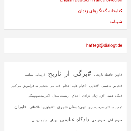
English
Deutsch
France
Swedish
کتابخانه گفتگوهای زندان
شبنامه
haftegi@dialogt.de
#برگی_از_تاریخ
#اوین_حافظه_تاریخی
#زندانی_سیاسی
#عباس_هاشمی
#فدایی
#قیام_علیه_اعدام
#نه_می_بخشیم_نه_فراموش_می‌کنیم
#نگاه_هفته
#ژن_ژیان_ئازادی
اخلاق
ارنست مندل
اکبر معصوم‌بیگی
خاوران
تهی‌دستان شهری
تجدید ساختار سرمایه‌داری
تکنولوژی اطلاعاتی
دادگاه عباسی
خیزش آبان
خیزش دی
دوران
سازمان‌یابی