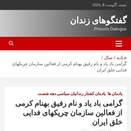
ه
شنبه, آگوست 8, 2026
حتوا
روید
گفتگوهای زندان
Prison's Dialogue
خـانـه
سال
گرامی باد یاد و نام رفیق بهنام کرمی از فعالین سازمان چریکهای
فدایی خلق ایران
یادمان ها
یادمان کشتار زندانیان سیاسی دهه شصت
گرامی باد یاد و نام رفیق بهنام کرمی
از فعالین سازمان چریکهای فدایی
خلق ایران