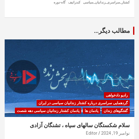
کشتار_سراسری_زندانیان_سیاسی
کندراتیف
گاه-دوره
مطالب دیگر...
رادیو دادخواهی
گردهمایی سراسری درباره کشتار زندانیان سیاسی در ایران
گفتگوهای زندان
یادمان ها
یادمان کشتار زندانیان سیاسی دهه شصت
سلام شکستگان سالهای سیاه ، تشنگان آزادی
نوامبر 19, 2024
Editor