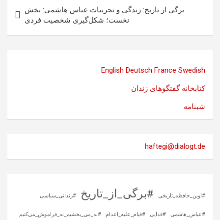
برگی از تاریخ: زندگی و تجربیات عباس هاشمی: بخش
نخست؛ شکل‌گیری شخصیت فردی
English
Deutsch
France
Swedish
کتابخانه گفتگوهای زندان
شبنامه
haftegi@dialogt.de
#برگی_از_تاریخ
#اوین_حافظه_تاریخی
#زندانی_سیاسی
#عباس_هاشمی
#فدایی
#قیام_علیه_اعدام
#نه_می_بخشیم_نه_فراموش_می‌کنیم