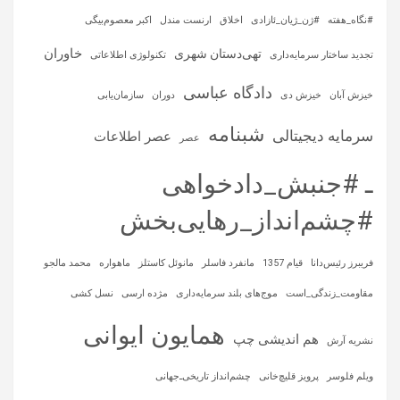
#نگاه_هفته
#ژن_ژیان_ئازادی
اخلاق
ارنست مندل
اکبر معصوم‌بیگی
خاوران
تهی‌دستان شهری
تجدید ساختار سرمایه‌داری
تکنولوژی اطلاعاتی
دادگاه عباسی
خیزش آبان
خیزش دی
دوران
سازمان‌یابی
شبنامه
سرمایه‌ دیجیتالی
عصر اطلاعات
عصر
ـ #جنبش_دادخواهی
#چشم‌انداز_رهایی‌بخش
فریبرز رئیس‌دانا
قیام 1357
مانفرد فاسلر
مانوئل کاستلز
ماهواره‌
محمد مالجو
مقاومت_زندگی_است
موج‌های بلند سرمایه‌داری
مژده ارسی
نسل کشی
همایون ایوانی
هم اندیشی چپ
نشریه آرش
ویلم فلوسر
پرویز قلیچ‌خانی
چشم‌انداز تاریخی‌ـ‌جهانی