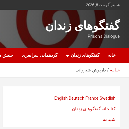
ه
شنبه, آگوست 8, 2026
حتوا
روید
گفتگوهای زندان
Prison's Dialogue
خانه
گفتگوهای زندان
گردهمایی سراسری
جنبش د
خـانـه
داریوش شیروانی
English
Deutsch
France
Swedish
کتابخانه گفتگوهای زندان
شبنامه