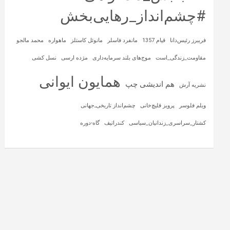
#چشم‌انداز_رهایی‌بخش
فریبرز رئیس‌دانا
قیام 1357
مانفرد فاسلر
مانوئل کاستلز
ماهواره‌
محمد مالجو
مقاومت_زندگی_است
موج‌های بلند سرمایه‌داری
مژده ارسی
نسل کشی
همایون ایوانی
هم اندیشی چپ
نشریه آرش
ویلم فلوسر
پرویز قلیچ‌خانی
چشم‌انداز تاریخی‌ـ‌جهانی
کشتار_سراسری_زندانیان_سیاسی
کندراتیف
گاه-دوره