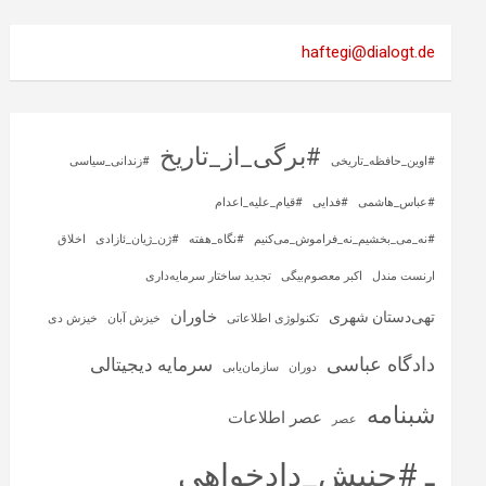
haftegi@dialogt.de
#برگی_از_تاریخ
#اوین_حافظه_تاریخی
#زندانی_سیاسی
#عباس_هاشمی
#فدایی
#قیام_علیه_اعدام
#نه_می_بخشیم_نه_فراموش_می‌کنیم
#نگاه_هفته
#ژن_ژیان_ئازادی
اخلاق
ارنست مندل
اکبر معصوم‌بیگی
تجدید ساختار سرمایه‌داری
خاوران
تهی‌دستان شهری
تکنولوژی اطلاعاتی
خیزش آبان
خیزش دی
دادگاه عباسی
سرمایه‌ دیجیتالی
دوران
سازمان‌یابی
شبنامه
عصر اطلاعات
عصر
ـ #جنبش_دادخواهی