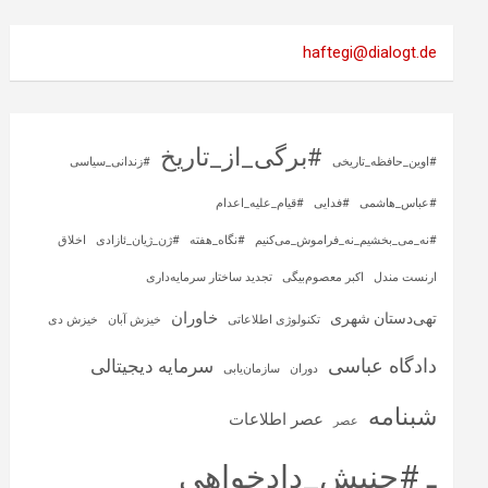
haftegi@dialogt.de
#برگی_از_تاریخ
#اوین_حافظه_تاریخی
#زندانی_سیاسی
#عباس_هاشمی
#فدایی
#قیام_علیه_اعدام
#نه_می_بخشیم_نه_فراموش_می‌کنیم
#نگاه_هفته
#ژن_ژیان_ئازادی
اخلاق
ارنست مندل
اکبر معصوم‌بیگی
تجدید ساختار سرمایه‌داری
خاوران
تهی‌دستان شهری
تکنولوژی اطلاعاتی
خیزش آبان
خیزش دی
دادگاه عباسی
سرمایه‌ دیجیتالی
دوران
سازمان‌یابی
شبنامه
عصر اطلاعات
عصر
ـ #جنبش_دادخواهی