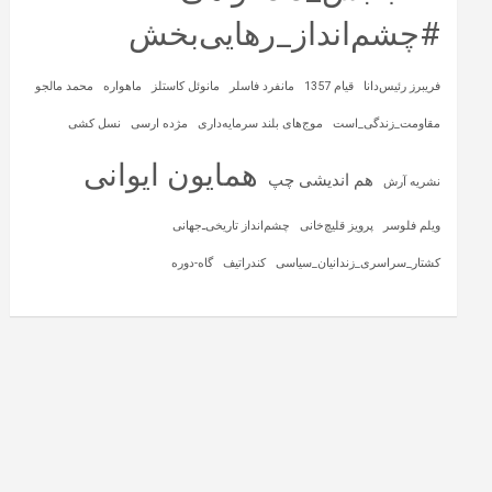
#چشم‌انداز_رهایی‌بخش
فریبرز رئیس‌دانا
قیام 1357
مانفرد فاسلر
مانوئل کاستلز
ماهواره‌
محمد مالجو
مقاومت_زندگی_است
موج‌های بلند سرمایه‌داری
مژده ارسی
نسل کشی
همایون ایوانی
هم اندیشی چپ
نشریه آرش
ویلم فلوسر
پرویز قلیچ‌خانی
چشم‌انداز تاریخی‌ـ‌جهانی
کشتار_سراسری_زندانیان_سیاسی
کندراتیف
گاه-دوره