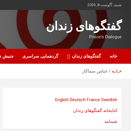
ه
شنبه, آگوست 8, 2026
حتوا
روید
گفتگوهای زندان
Prison's Dialogue
خانه
گفتگوهای زندان
گردهمایی سراسری
جنبش د
خـانـه
عباس سماکار
English
Deutsch
France
Swedish
کتابخانه گفتگوهای زندان
شبنامه