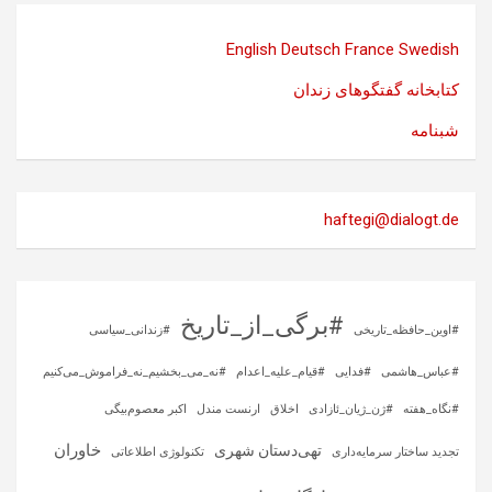
English
Deutsch
France
Swedish
کتابخانه گفتگوهای زندان
شبنامه
haftegi@dialogt.de
#برگی_از_تاریخ
#اوین_حافظه_تاریخی
#زندانی_سیاسی
#عباس_هاشمی
#فدایی
#قیام_علیه_اعدام
#نه_می_بخشیم_نه_فراموش_می‌کنیم
#نگاه_هفته
#ژن_ژیان_ئازادی
اخلاق
ارنست مندل
اکبر معصوم‌بیگی
خاوران
تهی‌دستان شهری
تجدید ساختار سرمایه‌داری
تکنولوژی اطلاعاتی