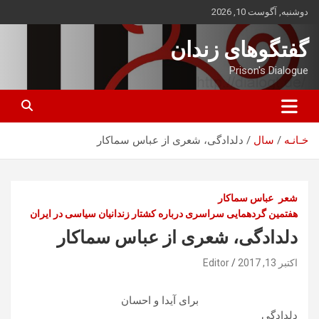
ه
دوشنبه, آگوست 10, 2026
حتوا
روید
گفتگوهای زندان
Prison's Dialogue
خـانـه
سال
دلدادگی، شعری از عباس سماکار
شعر
عباس سماکار
هفتمین گردهمایی سراسری درباره کشتار زندانیان سیاسی در ایران
دلدادگی، شعری از عباس سماکار
اکتبر 13, 2017
Editor
برای آیدا و احسان
دلدادگی