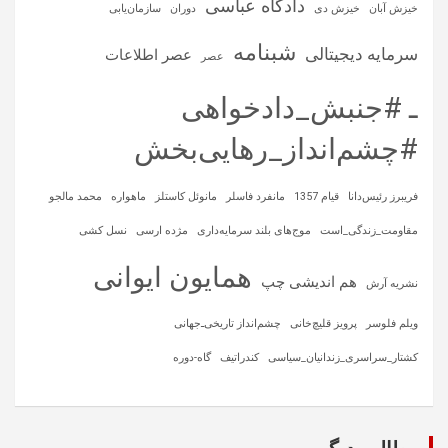
دادگاه عباسی
خیزش آبان
خیزش دی
دوران
سازمان‌یابی
شبنامه
سرمایه‌ دیجیتالی
عصر اطلاعات
عصر
ـ #جنبش_دادخواهی
#چشم‌انداز_رهایی‌بخش
فریبرز رئیس‌دانا
قیام 1357
مانفرد فاسلر
مانوئل کاستلز
ماهواره‌
محمد مالجو
مقاومت_زندگی_است
موج‌های بلند سرمایه‌داری
مژده ارسی
نسل کشی
همایون ایوانی
هم اندیشی چپ
نشریه آرش
ویلم فلوسر
پرویز قلیچ‌خانی
چشم‌انداز تاریخی‌ـ‌جهانی
کشتار_سراسری_زندانیان_سیاسی
کندراتیف
گاه-دوره