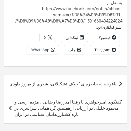
به نقل از
https://www.facebook.com/notes/abbas-
samakar/%D8%B4%D8%B9%D8%B1-
%D8%B9%D8%A8%D8%A7%D8%B3/1591660434224824/
اشتراک‌گذاری این:
فیسبوک
لینکداین
X
Telegram
چاپ
WhatsApp
راهبری
ياقوت، به خاطره ى “خلاف تشكيلاتى، شعری از بهروز داودى
نوشته
گفتگوی امیرجواهری با رفقا امیررضا رضایی ، مژده ارسی و
محمود خلیلی در ارزیابی ازهفتمین گردهمآیی سراسری در
باره کشتارزندانیان سیاسی در ایران