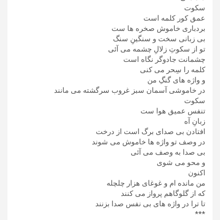
سکوت
عمق کور کلمه است
بردباری خاموش صخره ها ست
بی زبانی سخت و سنگینِ سنگ
تو از سکوتِ زلالِ چشمه می آئی
چشمانت جادوگر نگاه است
کلمه را سِحر می کنی
و واژه های گنگِ من
در خاموشی آسمان سبز غروب سرگشته می مانند
سکوت
تنفس عمیق هوا ست
زبانِ آه
افتادن بی صدای برگ است از درخت
در وصف تو واژه ها خاموش می شوند
بی صدا به وصف می آئی
و محو می شوی
اکنون
من مانده ام و غوغای هزار چلچله
که از گلوگاهم پرواز می کنند
تا ترا در واژه های بی نفس صدا بزنند
***