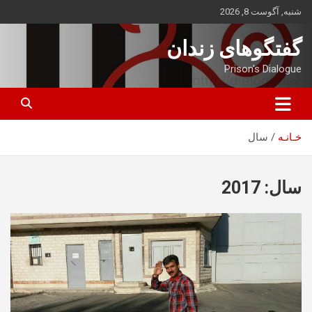
ه
شنبه, آگوست 8, 2026
حتوا
روید
گفتگوهای زندان
Prison's Dialogue
خـانـه
سال
سال:
2017