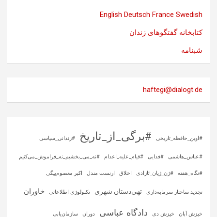
English
Deutsch
France
Swedish
کتابخانه گفتگوهای زندان
شبنامه
haftegi@dialogt.de
#برگی_از_تاریخ
#اوین_حافظه_تاریخی
#زندانی_سیاسی
#عباس_هاشمی
#فدایی
#قیام_علیه_اعدام
#نه_می_بخشیم_نه_فراموش_می‌کنیم
#نگاه_هفته
#ژن_ژیان_ئازادی
اخلاق
ارنست مندل
اکبر معصوم‌بیگی
خاوران
تهی‌دستان شهری
تجدید ساختار سرمایه‌داری
تکنولوژی اطلاعاتی
دادگاه عباسی
خیزش آبان
خیزش دی
دوران
سازمان‌یابی