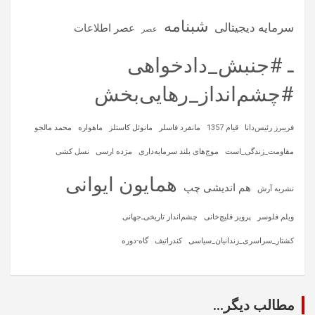
شبنامه
سرمایه‌ دیجیتالی
عصر اطلاعات
عصر
ـ #جنبش_دادخواهی
#چشم‌انداز_رهایی‌بخش
فریبرز رئیس‌دانا
قیام 1357
مانفرد فاسلر
مانوئل کاستلز
ماهواره‌
محمد مالجو
مقاومت_زندگی_است
موج‌های بلند سرمایه‌داری
مژده ارسی
نسل کشی
همایون ایوانی
هم اندیشی چپ
نشریه آرش
ویلم فلوسر
پرویز قلیچ‌خانی
چشم‌انداز تاریخی‌ـ‌جهانی
کشتار_سراسری_زندانیان_سیاسی
کندراتیف
گاه-دوره
مطالب دیگر...