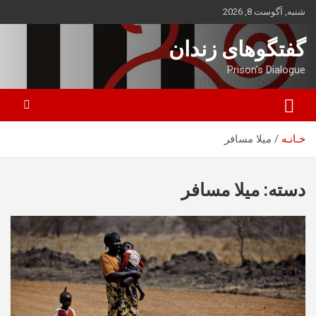
ه
شنبه, آگوست 8, 2026
حتوا
روید
گفتگوهای زندان
Prison's Dialogue
خـانـه
میلا مسافر
دسته:
میلا مسافر