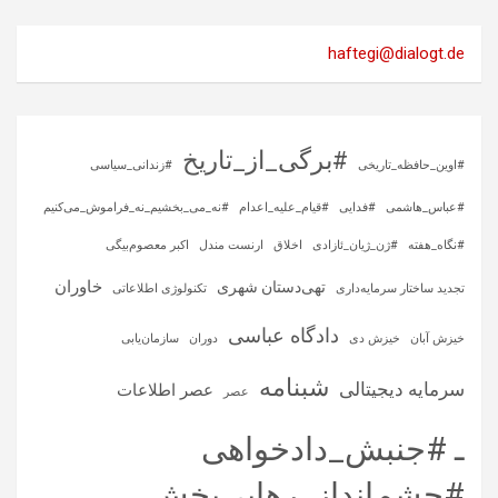
haftegi@dialogt.de
#برگی_از_تاریخ
#اوین_حافظه_تاریخی
#زندانی_سیاسی
#عباس_هاشمی
#فدایی
#قیام_علیه_اعدام
#نه_می_بخشیم_نه_فراموش_می‌کنیم
#نگاه_هفته
#ژن_ژیان_ئازادی
اخلاق
ارنست مندل
اکبر معصوم‌بیگی
خاوران
تهی‌دستان شهری
تجدید ساختار سرمایه‌داری
تکنولوژی اطلاعاتی
دادگاه عباسی
خیزش آبان
خیزش دی
دوران
سازمان‌یابی
شبنامه
سرمایه‌ دیجیتالی
عصر اطلاعات
عصر
ـ #جنبش_دادخواهی
#چشم‌انداز_رهایی‌بخش