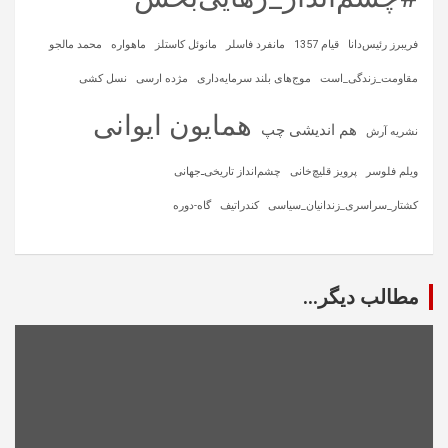
فریبرز رئیس‌دانا
قیام 1357
مانفرد فاسلر
مانوئل کاستلز
ماهواره‌
محمد مالجو
مقاومت_زندگی_است
موج‌های بلند سرمایه‌داری
مژده ارسی
نسل کشی
همایون ایوانی
هم اندیشی چپ
نشریه آرش
ویلم فلوسر
پرویز قلیچ‌خانی
چشم‌انداز تاریخی‌ـ‌جهانی
کشتار_سراسری_زندانیان_سیاسی
کندراتیف
گاه-دوره
مطالب دیگر...