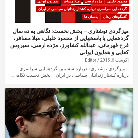
محمود خلیلی
مژده ارسی
میلا مسافر
همایون ایوانی
گردهمایی سراسری درباره کشتار زندانیان سیاسی در ایران
گفتگوهای زندان
یادمان ها
میزگردی نوشتاری – بخش نخست: نگاهی به ده سال
گردهمایی با پاسخهایی از محمود خلیلی، میلا مسافر،
فرخ قهرمانی، عبدالله کشاورز، مژده ارسی، سیروس
کفایی و همایون ایوانی
آگوست 6, 2015
Editor
ـ«میزگردی نوشتاری» درباره ششمین گردهمایی سراسری
درباره کشتار زندانیان سیاسی در ایران – بخش نخست نگاهی…