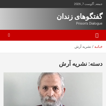
ه
جمعه, آگوست 7, 2026
حتوا
روید
گفتگوهای زندان
Prison's Dialogue
خـانـه
نشریه آرش
دسته:
نشریه آرش