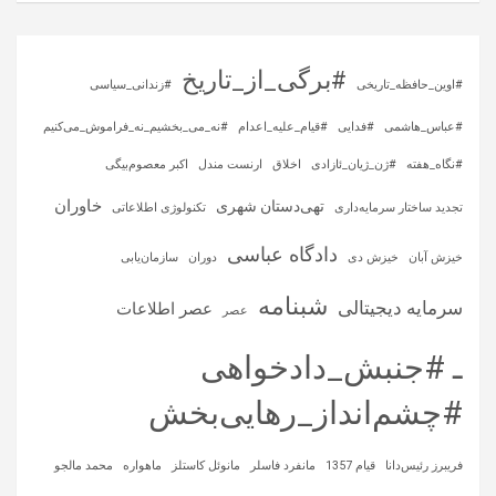
#برگی_از_تاریخ
#اوین_حافظه_تاریخی
#زندانی_سیاسی
#عباس_هاشمی
#فدایی
#قیام_علیه_اعدام
#نه_می_بخشیم_نه_فراموش_می‌کنیم
#نگاه_هفته
#ژن_ژیان_ئازادی
اخلاق
ارنست مندل
اکبر معصوم‌بیگی
خاوران
تهی‌دستان شهری
تجدید ساختار سرمایه‌داری
تکنولوژی اطلاعاتی
دادگاه عباسی
خیزش آبان
خیزش دی
دوران
سازمان‌یابی
شبنامه
سرمایه‌ دیجیتالی
عصر اطلاعات
عصر
ـ #جنبش_دادخواهی
#چشم‌انداز_رهایی‌بخش
فریبرز رئیس‌دانا
قیام 1357
مانفرد فاسلر
مانوئل کاستلز
ماهواره‌
محمد مالجو