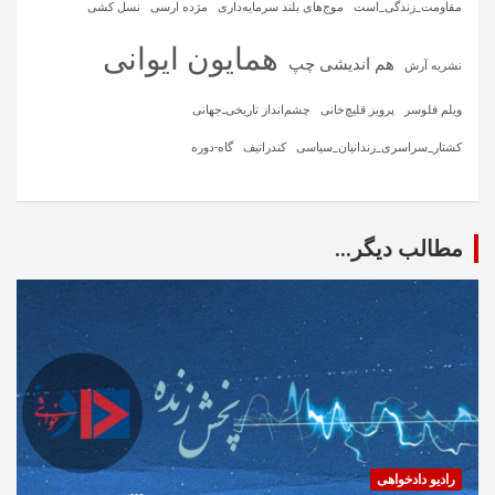
مقاومت_زندگی_است
موج‌های بلند سرمایه‌داری
مژده ارسی
نسل کشی
همایون ایوانی
هم اندیشی چپ
نشریه آرش
ویلم فلوسر
پرویز قلیچ‌خانی
چشم‌انداز تاریخی‌ـ‌جهانی
کشتار_سراسری_زندانیان_سیاسی
کندراتیف
گاه-دوره
مطالب دیگر...
رادیو دادخواهی