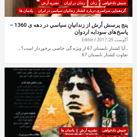
جنبش دادخواهی
زنان
زندان در ایران
نشریه آرش
گردهمایی سراسری درباره کشتار زندانیان سیاسی در ایران
یادمان ها
پنج پرسش آرش از زندانيانِ سياسي در دهه ی 1360 –
پاسخ‌های سودابه اردوان
آگوست 25, 2017
Editor
ـ آیا كشتار تابستان 67 از ویژه گی خاصی برخوردار است؟ ـ
تفاوت كشتار تابستان 67…
جنبش دادخواهی
نشریه آرش
یادمان ها