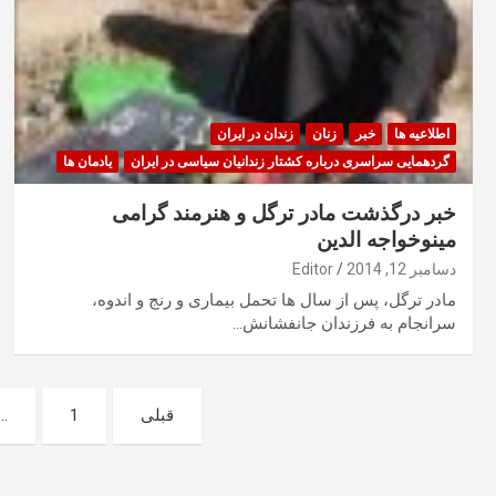
اطلاعیه ها
خبر
زنان
زندان در ایران
گردهمایی سراسری درباره کشتار زندانیان سیاسی در ایران
یادمان ها
خبر درگذشت مادر ترگل و هنرمند گرامی
مینوخواجه الدین
دسامبر 12, 2014
Editor
مادر ترگل، پس از سال ها تحمل بیماری و رنج و اندوه،
سرانجام به فرزندان جانفشانش…
صفحه‌بندی
قبلی
1
…
نوشته‌ها