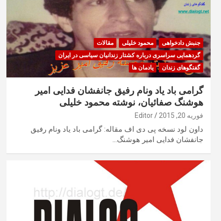
جنبش دادخواهی
محمود خلیلی
مقالات
گردهمایی سراسری درباره کشتار زندانیان سیاسی در ایران
گفتگوهای زندان
یادمان ها
گرامی باد یاد ونام رفیق جانفشان فدایی امیر
هوشنگ صفائیان، نوشته محمود خلیلی
فوریه 20, 2015
Editor
داون لود نسخه پی دی اف مقاله: گرامی باد یاد ونام رفیق
جانفشان فدایی امیر هوشنگ…