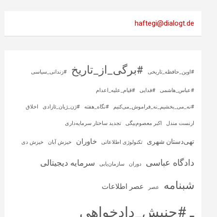
haftegi@dialogt.de
#برگی_از_تاریخ
#اوین_حافظه_تاریخی
#زندانی_سیاسی
#عباس_هاشمی
#فدایی
#قیام_علیه_اعدام
#نه_می_بخشیم_نه_فراموش_می‌کنیم
#نگاه_هفته
#ژن_ژیان_ئازادی
اخلاق
ارنست مندل
اکبر معصوم‌بیگی
تجدید ساختار سرمایه‌داری
خاوران
تهی‌دستان شهری
تکنولوژی اطلاعاتی
خیزش آبان
خیزش دی
دادگاه عباسی
سرمایه‌ دیجیتالی
دوران
سازمان‌یابی
شبنامه
عصر اطلاعات
عصر
ـ #جنبش_دادخواهی