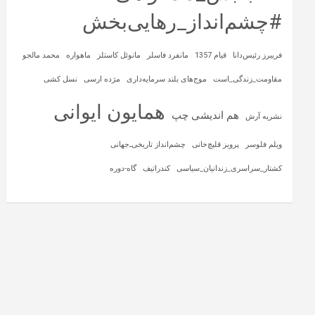
#چشم‌انداز_رهایی‌بخش
فریبرز رئیس‌دانا
قیام 1357
مانفرد فاسلر
مانوئل کاستلز
ماهواره‌
محمد مالجو
مقاومت_زندگی_است
موج‌های بلند سرمایه‌داری
مژده ارسی
نسل کشی
همایون ایوانی
هم اندیشی چپ
نشریه آرش
ویلم فلوسر
پرویز قلیچ‌خانی
چشم‌انداز تاریخی‌ـ‌جهانی
کشتار_سراسری_زندانیان_سیاسی
کندراتیف
گاه-دوره