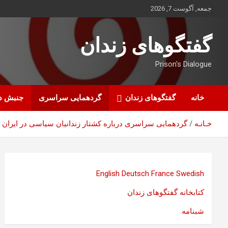
ه
جمعه, آگوست 7, 2026
حتوا
روید
گفتگوهای زندان
Prison's Dialogue
خانه
گفتگوهای زندان
گردهمایی سراسری
جنبش د
خـانـه
گردهمایی سراسری درباره کشتار زندانیان سیاسی در ایران
English
Deutsch
France
Swedish
کتابخانه گفتگوهای زندان
شبنامه