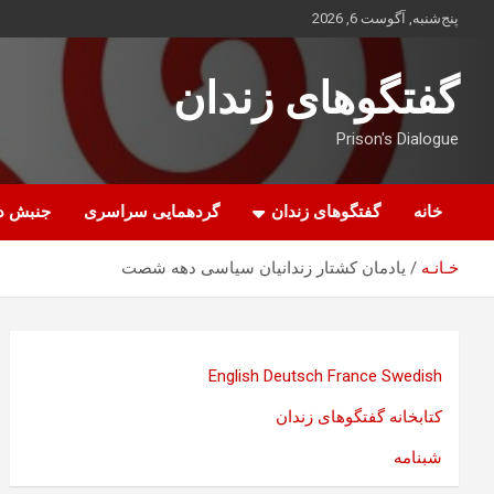
ه
پنج‌شنبه, آگوست 6, 2026
حتوا
روید
گفتگوهای زندان
Prison's Dialogue
خانه
گفتگوهای زندان
گردهمایی سراسری
جنبش د
خـانـه
یادمان کشتار زندانیان سیاسی دهه شصت
English
Deutsch
France
Swedish
کتابخانه گفتگوهای زندان
شبنامه