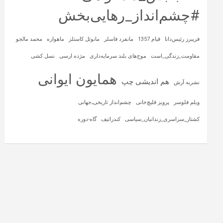
#چشم‌انداز_رهایی‌بخش
فریبرز رئیس‌دانا
قیام 1357
مانفرد فاسلر
مانوئل کاستلز
ماهواره‌
محمد مالجو
مقاومت_زندگی_است
موج‌های بلند سرمایه‌داری
مژده ارسی
نسل کشی
همایون ایوانی
هم اندیشی چپ
نشریه آرش
ویلم فلوسر
پرویز قلیچ‌خانی
چشم‌انداز تاریخی‌ـ‌جهانی
کشتار_سراسری_زندانیان_سیاسی
کندراتیف
گاه-دوره