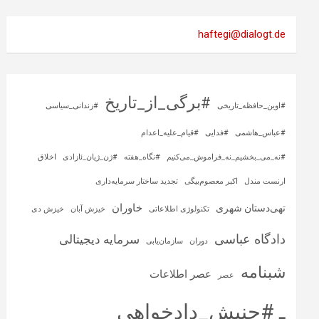
haftegi@dialogt.de
#برگی_از_تاریخ
#اوین_حافظه_تاریخی
#زندانی_سیاسی
#عباس_هاشمی
#فدایی
#قیام_علیه_اعدام
#نه_می_بخشیم_نه_فراموش_می‌کنیم
#نگاه_هفته
#ژن_ژیان_ئازادی
اخلاق
ارنست مندل
اکبر معصوم‌بیگی
تجدید ساختار سرمایه‌داری
خاوران
تهی‌دستان شهری
تکنولوژی اطلاعاتی
خیزش آبان
خیزش دی
دادگاه عباسی
سرمایه‌ دیجیتالی
دوران
سازمان‌یابی
شبنامه
عصر اطلاعات
عصر
ـ #جنبش_دادخواهی