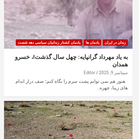
زندان در ایران
یادمان ها
یادمان کشتار زندانیان سیاسی دهه شصت
به یاد مهرداد گرانپایه: چهل سال گذشت!، خسرو
همدان
سپتامبر 9, 2025
Editor
هنوز هم نمی توانم پشت سرم را نگاه کنم؛ صف دراز اندام
های زیبا، چهره…