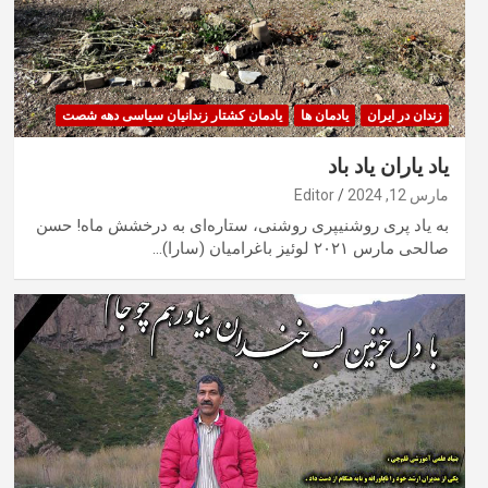
زندان در ایران
یادمان ها
یادمان کشتار زندانیان سیاسی دهه شصت
یاد یاران یاد باد
مارس 12, 2024
Editor
به یاد پری روشنیپری روشنی، ستاره‌ای به درخشش ماه! حسن
صالحی مارس ۲۰۲۱ لوئیز باغرامیان (سارا)…