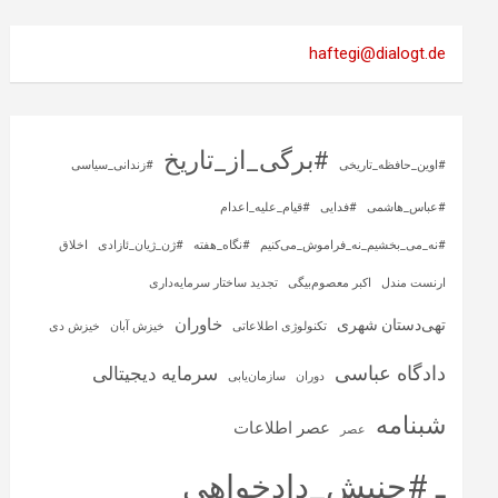
haftegi@dialogt.de
#برگی_از_تاریخ
#اوین_حافظه_تاریخی
#زندانی_سیاسی
#عباس_هاشمی
#فدایی
#قیام_علیه_اعدام
#نه_می_بخشیم_نه_فراموش_می‌کنیم
#نگاه_هفته
#ژن_ژیان_ئازادی
اخلاق
ارنست مندل
اکبر معصوم‌بیگی
تجدید ساختار سرمایه‌داری
خاوران
تهی‌دستان شهری
تکنولوژی اطلاعاتی
خیزش آبان
خیزش دی
دادگاه عباسی
سرمایه‌ دیجیتالی
دوران
سازمان‌یابی
شبنامه
عصر اطلاعات
عصر
ـ #جنبش_دادخواهی