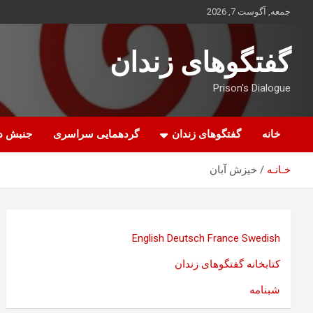
ه
جمعه, آگوست 7, 2026
حتوا
روید
گفتگوهای زندان
Prison's Dialogue
خانه
گفتگوهای زندان
گردهمایی سراسری
جنبش د
خـانـه
خیزش آبان
English
Deutsch
France
Swedish
کتابخانه گفتگوهای زندان
شبنامه