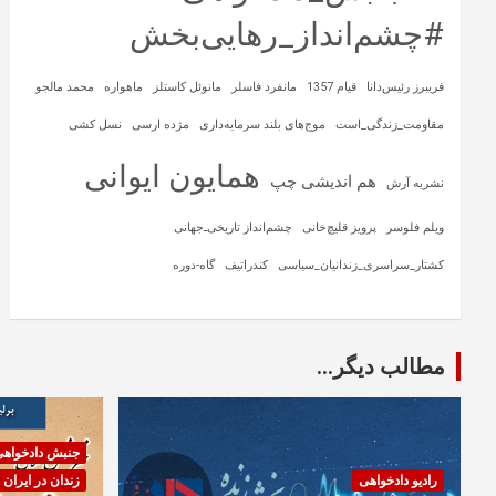
#چشم‌انداز_رهایی‌بخش
فریبرز رئیس‌دانا
قیام 1357
مانفرد فاسلر
مانوئل کاستلز
ماهواره‌
محمد مالجو
مقاومت_زندگی_است
موج‌های بلند سرمایه‌داری
مژده ارسی
نسل کشی
همایون ایوانی
هم اندیشی چپ
نشریه آرش
ویلم فلوسر
پرویز قلیچ‌خانی
چشم‌انداز تاریخی‌ـ‌جهانی
کشتار_سراسری_زندانیان_سیاسی
کندراتیف
گاه-دوره
مطالب دیگر...
جنبش دادخواه
رادیو دادخواهی
زندان در ایران