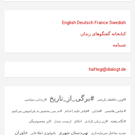
English
Deutsch
France
Swedish
کتابخانه گفتگوهای زندان
شبنامه
haftegi@dialogt.de
#برگی_از_تاریخ
#اوین_حافظه_تاریخی
#زندانی_سیاسی
#عباس_هاشمی
#فدایی
#قیام_علیه_اعدام
#نه_می_بخشیم_نه_فراموش_می‌کنیم
#نگاه_هفته
#ژن_ژیان_ئازادی
اخلاق
ارنست مندل
اکبر معصوم‌بیگی
خاوران
تهی‌دستان شهری
تجدید ساختار سرمایه‌داری
تکنولوژی اطلاعاتی