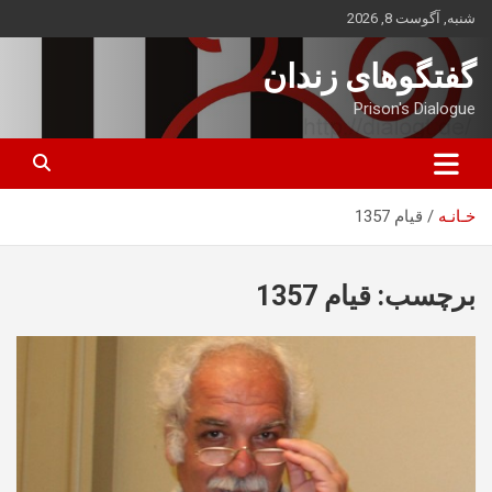
ه
شنبه, آگوست 8, 2026
حتوا
روید
گفتگوهای زندان
Prison's Dialogue
خـانـه
قیام 1357
برچسب:
قیام 1357