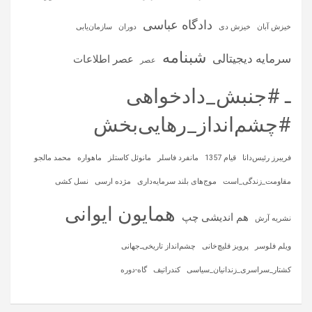
دادگاه عباسی
خیزش آبان
خیزش دی
دوران
سازمان‌یابی
شبنامه
سرمایه‌ دیجیتالی
عصر اطلاعات
عصر
ـ #جنبش_دادخواهی
#چشم‌انداز_رهایی‌بخش
فریبرز رئیس‌دانا
قیام 1357
مانفرد فاسلر
مانوئل کاستلز
ماهواره‌
محمد مالجو
مقاومت_زندگی_است
موج‌های بلند سرمایه‌داری
مژده ارسی
نسل کشی
همایون ایوانی
هم اندیشی چپ
نشریه آرش
ویلم فلوسر
پرویز قلیچ‌خانی
چشم‌انداز تاریخی‌ـ‌جهانی
کشتار_سراسری_زندانیان_سیاسی
کندراتیف
گاه-دوره