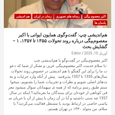
اکبر معصوم بیگی
رسانه های تصویری
زندان در ایران
هم اندیشی
یادمان ها
هم‌اندیشی چپ: گفت‌وگوی همایون ایوانی با اکبر
معصوم‌بیگی درباره روند تحولات ۱۳۵۵ تا ۱۳۵۷، ۱ –
گشایش بحث
آوریل 10, 2025
Editor
اکبر معصوم‌بیگی در گفت‌وگو با هم‌اندیشی چپ
-با سلام خدمت اکبر معصوم‌بیگی عزیز، و تشکر از شما که دعو
ت ما را برای این گفتگو با هم اندیشی در خصوص روند تحولات
سال‌های 1355 تا 1357 پذیرفتید. پیش از آنکه وارد جزئیات و بح
ث‌های اصلی شویم و نظرات و تجربیات شما را بشنویم، میخوا
ستم طبق رسم برنامه که از همه ی میهمانان سوال میشود معر
فی کوتاهی از خودتان برای بینندگان ما بفرمائید؟ اینکه در سال
1357 چه سنی داشتید و آیا در آن زمان یا پیش از آن با جریان س
یاسی خاصی در ارتباط بودید یا مستقل فعالیت می‌کردید؟ با
سلام، من متولد ۱۳۳۰ در تهران هستم.…