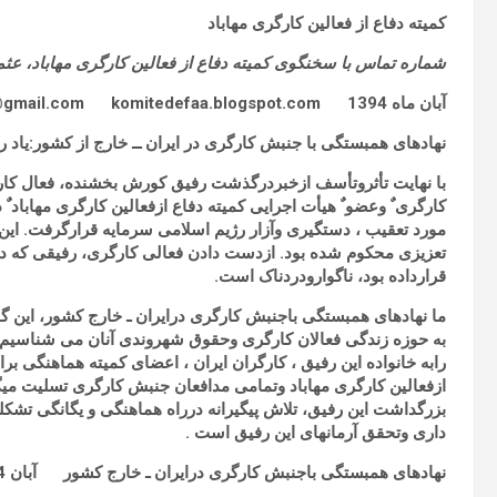
کمیته دفاع از فعالین کارگری مهاباد
شماره تماس با سخنگوی کمیته دفاع از فعالین کارگری مهاباد، ع
آبان ماه 1394
komitedefaa@gmail.com
komitedefaa.blogspot.com
نهادهای همبستگی با جنبش کارگری در ایران ــ خارج از کشور:یاد 
با نهایت تأثروتأسف ازخبردرگذشت رفیق کورش بخشنده، فعال کار
کارگری ٌ وعضو ٌ هیأت اجرایی کمیته دفاع ازفعالین کارگری مهاب
مورد تعقیب ، دستگیری وآزار رژیم اسلامی سرمایه قرارگرفت. ای
تعزیزی محکوم شده بود. ازدست دادن فعالی کارگری، رفیقی که دف
قرارداده بود، ناگوارودردناک است.
ما نهادهای همبستگی باجنبش کارگری درایران ـ خارج کشور، این گ
به حوزه زندگی فعالان کارگری وحقوق شهروندی آنان می شناسیم 
رابه خانواده این رفیق ، کارگران ایران ، اعضای کمیته هماهنگی ب
ازفعالین کارگری مهاباد وتمامی مدافعان جنبش کارگری تسلیت میگوئ
بزرگداشت این رفیق، تلاش پیگیرانه درراه هماهنگی و یگانگی تشکل
داری وتحقق آرمانهای این رفیق است .
نهادهای همبستگی باجنبش کارگری درایران ـ خارج کشور آبان 1394ـ نوامبر2015