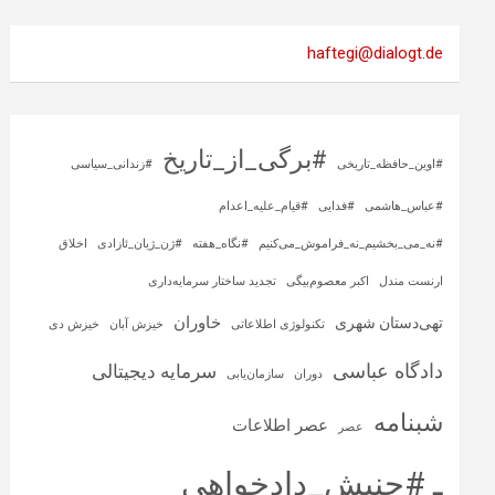
haftegi@dialogt.de
#برگی_از_تاریخ
#اوین_حافظه_تاریخی
#زندانی_سیاسی
#عباس_هاشمی
#فدایی
#قیام_علیه_اعدام
#نه_می_بخشیم_نه_فراموش_می‌کنیم
#نگاه_هفته
#ژن_ژیان_ئازادی
اخلاق
ارنست مندل
اکبر معصوم‌بیگی
تجدید ساختار سرمایه‌داری
خاوران
تهی‌دستان شهری
تکنولوژی اطلاعاتی
خیزش آبان
خیزش دی
دادگاه عباسی
سرمایه‌ دیجیتالی
دوران
سازمان‌یابی
شبنامه
عصر اطلاعات
عصر
ـ #جنبش_دادخواهی