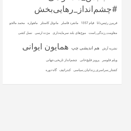
#چشم‌انداز_رهایی‌بخش
فریبرز رئیس‌دانا
قیام 1357
مانفرد فاسلر
مانوئل کاستلز
ماهواره‌
محمد مالجو
مقاومت_زندگی_است
موج‌های بلند سرمایه‌داری
مژده ارسی
نسل کشی
همایون ایوانی
هم اندیشی چپ
نشریه آرش
ویلم فلوسر
پرویز قلیچ‌خانی
چشم‌انداز تاریخی‌ـ‌جهانی
کشتار_سراسری_زندانیان_سیاسی
کندراتیف
گاه-دوره