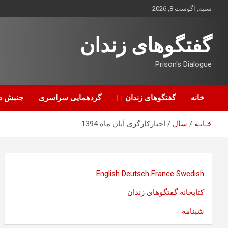
ه
شنبه, آگوست 8, 2026
حتوا
روید
گفتگوهای زندان
Prison's Dialogue
خانه
گفتگوهای زندان
گردهمایی سراسری
جنبش د
خـانـه
سال
اخبارکارگری آبان ماه 1394
English
Deutsch
France
Swedish
کتابخانه گفتگوهای زندان
شبنامه