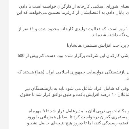
ضای شورای اسلامی کارخانه از کارگران خواسته است با دادن
پایان دادن به اعتصابشان از کارفرما تضمین می‌خواهند که این
به گفتهٔ کارگران کارخانه واگن پارس، به دستور کارفرما دست کم ۱۰ روز است که فعالیت تولیدی کارخانه محدود شده و ۱۱ نفر از
 نگه داشته شده اند.
م پرداخت افزایش مستمری‌هایشان!
به گزارش13آبان ایلنا، این اجتماع اعتراضی که در سالن مجتمع ورزشی کارکنان این شرکت برگزار شده بود، دست کم بیش از 500
زنشستگی هواپیمایی جمهوری اسلامی ایران (هما) هستند که
.
ساسنامه هما افزایشات حقوقی که شامل افراد شاغل می شود باید به بازنشستگان نیز
تعلق بگیرد و از ابتدای شهریورماه سال پیش (۱۴ ماه قبل) حقوق شاغلان ۱۰ درصد افزایش یافت و طبق توافق قرار شد تا حقوق
از قرار معلوم، به‌دلیل تغییر نکردن افزایش حقوق مستمری‌بگیران و مکاتبات پی درپی آنان با مدیرعامل قرار شد تا ۹ مهرماه
 مستمری‌بگیران درخواست کرد تا به‌دلیل همزمانی با ورود
ه قضیه رسیدگی کند، اما تا دیروز هیچ نتیجه‌ای حاصل نشد و