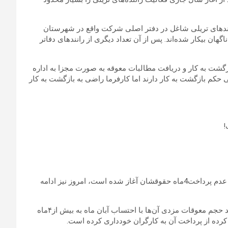
 اخراجی‌های شرکت خلیج فارس به ۷۰ نفر از رانند‌های تریلی شاغل در دفتر اصلی شرکت واقع در شهرستان
ان تهران مربوط می‌شود که با سوابق ۷ تا ۱۵ ساله ناگهان بیکار شده‌اند. پس از آن تعداد دیگری از رانند‌های دفا‌تر
بازگشت به کار و دریافت مطالبات معوقه به صورت مجزا به اداره
ی حکم بازگشت به کار دارند اما کارفرما راضی به بازگشت به کار
!
اعتصاب کارگران کارخانه واگن پارس که از پنجم آبان دراعتراض به عدم پرداخت4ماه حقوقشان آغاز شده است، امروز نیز ادامه
به گزارش13آبان ایلنا،در حال حاضر اگر بدحسابی کارفرما ادامه یابد حجم معوقات مزدی آن‌ها با احتساب آبان ماه به بیش از۴ماه
ن کرده از پرداخت آن به کارگران خودداری کرده است.