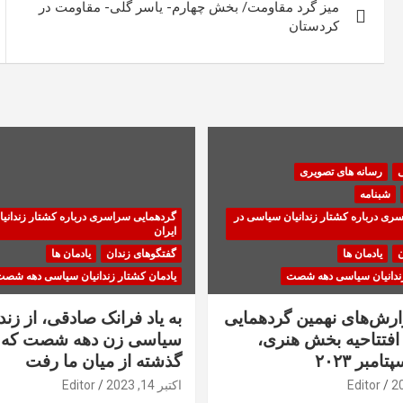
میز گرد مقاومت/ بخش چهارم- یاسر گلی- مقاومت در
نوشته
کردستان
ی
رسانه های تصویری
شبنامه
ری درباره کشتار زندانیان سیاسی در
گردهمایی سراسری درباره کشتار زندانی
ایران
ن
یادمان ها
گفتگوهای زندان
یادمان ها
زندانیان سیاسی دهه شصت
یادمان کشتار زندانیان سیاسی دهه شص
زارش‌های نهمین گردهمایی
به یاد فرانک صادقی، از زندا
فتتاحیه بخش هنری،
سیاسی زن دهه شصت که 
گذشته از میان ما رفت
Editor
اکتبر 14, 2023
Editor