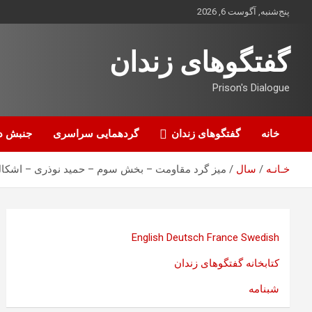
ه
پنج‌شنبه, آگوست 6, 2026
حتوا
روید
گفتگوهای زندان
Prison's Dialogue
خانه
گفتگوهای زندان
گردهمایی سراسری
جنبش د
خـانـه
سال
میز گرد مقاومت – بخش سوم – حمید نوذری – اشکال
English
Deutsch
France
Swedish
کتابخانه گفتگوهای زندان
شبنامه