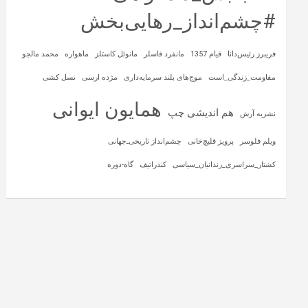
#چشم‌انداز_رهایی‌بخش
فریبرز رئیس‌دانا
قیام 1357
مانفرد فاسلر
مانوئل کاستلز
ماهواره‌
محمد مالجو
مقاومت_زندگی_است
موج‌های بلند سرمایه‌داری
مژده ارسی
نسل کشی
همایون ایوانی
هم اندیشی چپ
نشریه آرش
ویلم فلوسر
پرویز قلیچ‌خانی
چشم‌انداز تاریخی‌ـ‌جهانی
کشتار_سراسری_زندانیان_سیاسی
کندراتیف
گاه-دوره