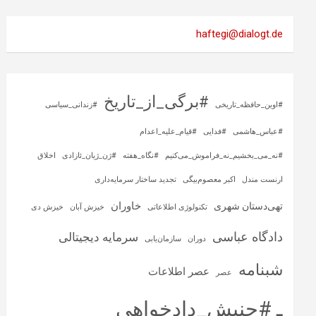
haftegi@dialogt.de
#برگی_از_تاریخ
#اوین_حافظه_تاریخی
#زندانی_سیاسی
#عباس_هاشمی
#فدایی
#قیام_علیه_اعدام
#نه_می_بخشیم_نه_فراموش_می‌کنیم
#نگاه_هفته
#ژن_ژیان_ئازادی
اخلاق
ارنست مندل
اکبر معصوم‌بیگی
تجدید ساختار سرمایه‌داری
خاوران
تهی‌دستان شهری
تکنولوژی اطلاعاتی
خیزش آبان
خیزش دی
دادگاه عباسی
سرمایه‌ دیجیتالی
دوران
سازمان‌یابی
شبنامه
عصر اطلاعات
عصر
ـ #جنبش_دادخواهی