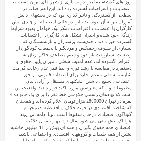
روز های گذشته معلمین در بسیاری از شهر های ایران دست به
اعتصابات و اعتراضات گسترده زده اند، این اعتراضات در
سطحی از گستردگی و تاثیر گذاری بود که در بخشهای دانش
آموزان نیز به آن پیوستند ، این در حالی است که از چندی پیش
کارگران با اعتصاب و اعتراضات دمکراتیک خواهان بهبود شرایط
زندگی خود شده و اخیران تشکل های کارگری از اعتصابات
گسترده خبر دادند ، چندیست پرستاران و بازنشستگان که
بسیاری از صنوف زحمتکش و مزدبگیر با تجمعات گوناگون از
وضعیت بسیاررقت بار خود و ستم مضاعف حاکم زبان به
اعتراض گشوده اند، عدم امنیت شغلی ، میزان پایین حقوق و
دستمزد در مقایسه با رشد تورم و خط فقر عدم رعایت کرامت
شایسته شغلی ، عدم اجازه برای استفاده قانونی از حق
اعتصاب ، تجمع ، داشتن تشکلهای مستقل و آزادی بیان،
مطبوعات و … که معترضین مورد تاکید قرار دادند. واقعیت این
است که نهادهای رسمی حکومتی خط فقر را برای یک خانواده 4
نفره در تهران 2800000 هزار تومان اعلام کرده اند و همچنان
که شاخص اقتصادی در جهت خلاف منافع طبقات محروم
گوناگون اقتصادی در حال سقوط است ، وبا ادامه این روند
هولناک پیش بینی می شود سال نود چهار ، سال فلاکت
اقتصادی همه حقوق بگیران و همه ای بیش از 11 میلیون حاشیه
نشین از همه طبقات و گروههای اقتصادی و اجتماعی باشد،
بحران سقوط شاخص ها به آنجا کشیده شد که سهام داران