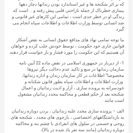
که بر اثر شکنجه ها و غیر استاندارد بودن زندانها دچار دهها
بیماری خطرناک از جمله ناراحتی قلبی پیش رفته و … است که
زندگی او در خطر جدی است ، تمامی این کارهای غیر قانونی و
ضد انسانی توسط وزارت اطلاعات و اطلاعات سپاه انجام می
گیرد.
ما توجه تمامی نهاد های مدافع حقوق انسانی به نقض آشکار
قوانین جاری خود حکومت ، توسط خودش جلب کرده و خواهان
آن هستیم که این حکومت را مورد فشار و باز خواست قرار دهند.
1- از دیرباز در جمهوری اسلامی در نقض ماده 22 آیین نامه
سازمان زندانها در منع و تاکید عدم دخالت دیگر نیروها
مخصوصا” اطلاعات در کار سازمان زندان و اداره زندانها،
وزارت اطلاعات و اطلاعات سپاه بطور قانون شکنانه و
خودسرانه به پرونده سازی ، آزار و اذیت زندانیان و اعمال
شکنجه بعد از حکم قطعی و محاکمه مجدد زندانیان مشغول
است مانند :
الف – پرونده سازی مجدد علیه زندانیان ، بردن دوباره زندانیان
به بازداشتگاههای اختصاصی ، بازجوی های مجدد ، شکنجه های
روحی و جسمی در سلول های انفرادی با چشم بند و محاکمه
دوباره زندانیان (مانند سه نفر یاد شده در بالا)،