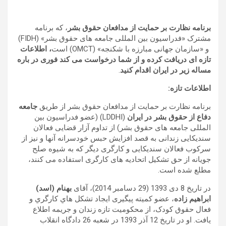
برنامه نظارت بر حمایت از مدافعان حقوق بشر
، که برنامه
مشترک «فدراسیون بین المللی جامعه های حقوق بشر» (FIDH)
و «سازمان جهانی مبارزه با شکنجه» (OMCT) است
، اطلاعات
تازه ای دریافت کرده و از شما درخواست می کند فور
ی
در باره
مساله زیر در
ایران
اقدام کنید
.
اطلاعات تازه:
برنامه نظارت بر حمایت از مدافعان حقوق بشر از طریق
جامعه
دفاع از حقوق بشر در ایران
(LDDHI) (عضو فدراسیون بین
المللی جامعه های حقوق بشر) از تداوم آزار قضایی فعالان
سندیکایی زندانی به قصد افزایش حبس خودسرانه آنها و نیز از
سرکوب فعالان سندیکایی و کارگری دیگر که به شیوه صلح
جویانه از حق تشکیل اتحادیه های کارگری استفاده می کنند،
مطلع شده است.
در تاریخ 8 دی 1393 (29 دسامبر 2014)، آقای
بهنام (اسد)
ابراهیم زاده
، عضو کمیته پیگیری ايجاد تشكل هاي كارگري و
فعال حقوق کودک، از محکومیت تازه زندان و جریمه اطلاع
یافت. او در تاریخ 12 آذر 1393 در شعبه 26 دادگاه انقلاب