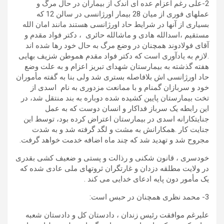
2-علی رغم اعزام عده ای اندک از بیماران در حال مرگ و
عملهای فوری از میان 28 بیمار اورژانسی در سالن 12 که
بسیاری از آنها در شرایط حاد اورژانسی هستند مانند امان الله
مستقیم ،اسدالله هادی و ماشالله حائری ، دکتر فواد مقدم و
آقای فولادوند همچنان در وضع مرگ به حال خود رها شده اند
.لازم به یادآوری است که دکتر فواد مقدم هموطن شزیف بهایی
هفته گذشته به بیمارستان شهدای تبریز اعزام و به علت وضع
حاد اورژانسی اش بلافاصله بستری شد ولی بنا به گفته مأموران
خود و سربازان گمنام و با ممانعت مزدوری به نام اسدی از
تخت بیمارستان پایین کشیده شده دوباره به بند منتقل شد، در
این رابطه یک سرباز فداکار و انسان دوست که به عمل
جنایتکارانه اسدی در بیمارستان اعتراض کرده بود، توسط این
جنایت کار .همکارانش به مشت و لگد گرفته شد و به شدت
مجروح شد و تهدید شد که چند ماه اضافه خدمت خواهد گرفت.
خودسری ، قانون شکنی و رذالت و پستی و ضعیف کشی بقدری
در ولایت مطلقه دزدان و غارتگران ثروتهای ملی عادی شده که
یک مأمور دون پایه ادعای خدایی می کند .
3- محمد نظری همچنان در حبس است:
علیرغم موافقت رئیس زندان ، دادستان کل و دادستان شعبه