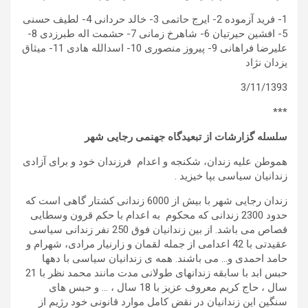
1- فرید آزموده 2- ایرج حاتمی 3- خالد حردانی 4- لطیف حسنی
5- افشین حیرتیان 6- شاهرخ زمانی 7- حشمت اله طبرزدی 8-
علیرضا فراهانی 9- پیروز منصوری 10- اسدالله هادی 11- میثاق
یزدان نژاد
3/11/1393
***
سلسله گزارشات از تبعیدگاه جهنمی رجایی شهر
هموطن علیه زندان، شکنجه و اعدام فرزندان خود و برای آزادی
زندانیان سیاسی بپا خیزید .
زندان رجایی شهر با بیش از 6000 زندانی کشتار گاهی است که
حدود 2300 زندانی که محکوم به اعدام با حکم قرون وسطایی
قصاص می باشد. از بین زندانیان فوق 250 نفر زندانی سیاسی
عقیدتی با 42 اعدامی از جمله لقمان و زارنیار مرادی، شهرام و
حامد احمدی و… می باشند. همه ی زندانیان سیاسی با دهها
حبس ابد با سابقه زندانهای طولانی مدت مانند محمد نظر با 21
سال ، حاج کریم معروف عزیز با 18 سال ، … و حبس های
سنگین این زندانیان در نقض کامل موارد قانونی خود رژیم از