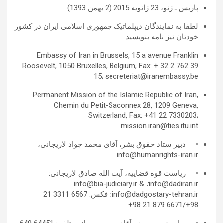
پاریس ـ ژنو، 23 ژانویه 2015 (2 بهمن 1393)
لطفا به نمایندگان دیپلماتیک جمهوری اسلامی ایران در کشور
خودتان نیز نامه بنویسید.
Embassy of Iran in Brussels, 15 a avenue Franklin
Roosevelt, 1050 Bruxelles, Belgium, Fax: + 32 2 762 39
15; secreteriat@iranembassy.be
Permanent Mission of the Islamic Republic of Iran,
Chemin du Petit-Saconnex 28, 1209 Geneva,
Switzerland, Fax: +41 22 7330203;
mission.iran@ties.itu.int
• دبیر ستاد حقوق بشر، آقای محمد جواد لاریجانی،
info@humanrights-iran.ir
• ریاست قوه قضاییه، آیت الله صادق لاریجانی:
info@dadiran.ir
؛
info@bia-judiciary.ir &
info@dadgostary-tehran.ir؛ فکس: 6567 3311 21
98+/6671 879 21 98+
• ریاست جمهوری، آقای حسن روحانی: تلفن: 64451 649