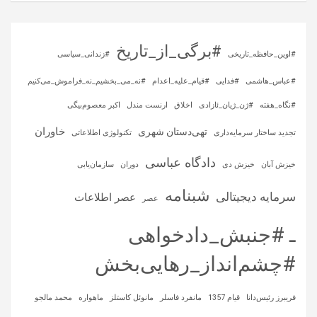
#برگی_از_تاریخ
#اوین_حافظه_تاریخی
#زندانی_سیاسی
#عباس_هاشمی
#فدایی
#قیام_علیه_اعدام
#نه_می_بخشیم_نه_فراموش_می‌کنیم
#نگاه_هفته
#ژن_ژیان_ئازادی
اخلاق
ارنست مندل
اکبر معصوم‌بیگی
خاوران
تهی‌دستان شهری
تجدید ساختار سرمایه‌داری
تکنولوژی اطلاعاتی
دادگاه عباسی
خیزش آبان
خیزش دی
دوران
سازمان‌یابی
شبنامه
سرمایه‌ دیجیتالی
عصر اطلاعات
عصر
ـ #جنبش_دادخواهی
#چشم‌انداز_رهایی‌بخش
فریبرز رئیس‌دانا
قیام 1357
مانفرد فاسلر
مانوئل کاستلز
ماهواره‌
محمد مالجو