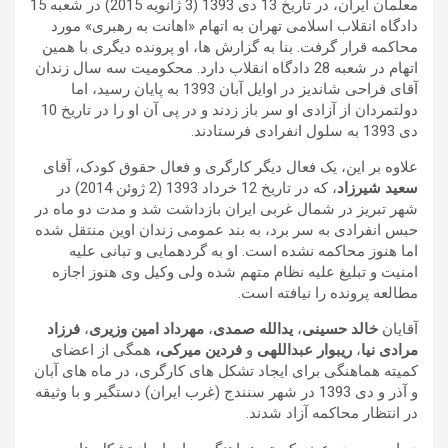
معلمان ایران، در تاریخ 13 دی 1393 (3 ژانویه 2015) در شعبه 15
دادگاه انقلاب اسلامی تهران به اتهام «اهانت به رهبری» مورد
محاکمه قرار گرفت. بنا به گزارش ها، او پرونده دیگری با همین
اتهام در شعبه 28 دادگاه انقلاب دارد. محکومیت سه سال زندان
آقای فراحی شاندیز در اوایل آبان 1393 به پایان رسید، اما
دولتمردان از آزادی او سر باز زدند و در پی آن او را در تاریخ 10
دی 1393 به سلول انفرادی فرستادند.
علاوه بر این، یک فعال دیگر کارگری و فعال حقوق کودک، آقای
سعید شیرزاد
، که در تاریخ 12 خرداد 1393 (2 ژوئن 2014) در
شهر تبریز در شمال غربی ایران بازداشت شد و مدت دو ماه در
حبس انفرادی به سر برد، به بند عمومی زندان اوین منتقل شده
اما هنوز محاکمه نشده است. او به گردهمایی و تبانی علیه
امنیت و تبلیغ علیه نظام متهم شده ولی وکیل وی هنوز اجازه
مطالعه پرونده را نیافته است.
آقایان
خالد حسینی
،
یدالله صمدی
،
مهرداد امین وزیری
،
فرزاد
مرادی نیا
،
ریبوار عبداللهی
و
فردین میرکی،
همگی از اعضای
کمیته هماهنگی برای ایجاد تشکل های کارگری، در ماه های آبان
و آذر و دی 1393 در شهر سنندج (غرب ایران) دستگیر و با وثیقه
در انتظار محاکمه آزاد شدند.