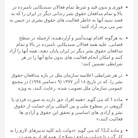
فوری و بدون قید و شرط تمام فعالان سندیکایی نامبرده در
بالا و تمام مدافعان حقوق بشر زندانی دیگر در ايران را که به
قصد تنبیه آنها به خاطر فعالیت های حقوق بشری در حبس به
سر می برند، آزاد کنند؛
به هرگونه اقدام تهديدآميز و آزاردهنده، ازجمله در سطح
قضايی، علیه همه فعالان سندیکایی نامبرده در بالا و تمام
مدافعان حقوق بشر دیگر در ايران پايان دهند، همه آنها را آزاد
کنند و امکان انجام فعالیت های بدون مانع آنها را در هر
شرایطی تضمین کنند؛
در هر شرایطی اعلاميه سازمان ملل در باره مدافعان حقوق
بشر را، که در تاريخ ۱۸ آذر ۱۳۷۷ (۹ دسامبر ۱۹۹۸) در مجمع
عمومی سازمان ملل تصويب شده، رعايت کنند، به ویژه:
ماده 1 که می گويد: «همه افراد حق دارند به صورت فردی يا
گروهی در سطوح ملی و بين المللی برای حمايت از حقوق
بشر و آزادی های اساسی و تحقق این حقوق و آزادی ها
فعالیت کنند،»
و ماده 2ـ12 که می گويد: «دولت بايد کليه تدبيرهای لازم را به
کار گیرد تا حمايت مراجع ذیصلاح از همه افراد به صورت