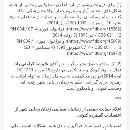
[1] برای جزییات بیشتر در باره فعالان سندیکایی زندانی، از جمله
شکل های مختلف آزار و محرومیت از مراقبت پزشکی، نگاه
کنید به پیام رسانه ای برنامه نظارت بر حمایت از مدافعان حقوق
بشر، 10 اردیبهشت 1393 (30 آوریل 2014)
(https://www.fidh.org/15262)؛ فراخوان فوری IRN 004 / 0714
/ OBS 061، 12 تیر 1393 (3 ژوئیه 2014)
(https://www.fidh.org/15699)؛ و فراخوان فوری IRN 004 /
0714 / OBS 061.1، 13 شهریور 1393 (4 سپتامبر 2014)
(https://www.fidh.org/15972)
[2] یک مدافع حقوق بشر دیگر به نام آقای
علیرضا کرامتی راد
،
فعال حقوق کودک و سندیکایی، در تاریخ 25 مرداد 1393 (16
اوت 2014) در پی محکومیت به سه ماه زندان به اتهام اهانت به
رهبری، برای گذراندن حکم به زندان رجایی شهر رفت، اما
وضعیت کنونی او نامعلوم است.
***
اعلام حمایت جمعی از زندانیان سیاسی زندان رجایی شهر از
اعتصابات گسترده کنونی
اعصابات و اعتراضات فراگیر راه حل همه مشکلات است ، طی