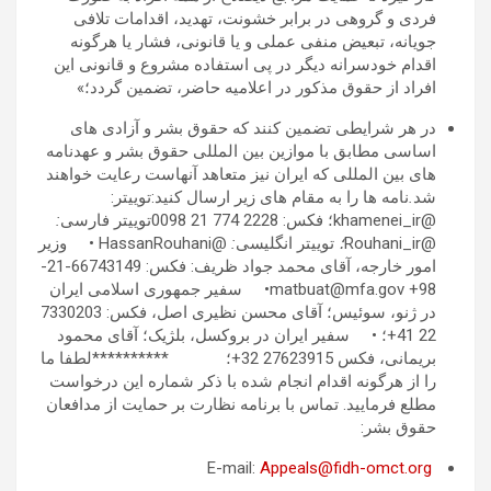
فردی و گروهی در برابر خشونت، تهديد، اقدامات تلافی
جويانه، تبعيض منفی عملی و يا قانونی، فشار یا هرگونه
اقدام خودسرانه ديگر در پی استفاده مشروع و قانونی اين
افراد از حقوق مذکور در اعلاميه حاضر، تضمين گردد؛»
در هر شرایطی تضمین کنند که حقوق بشر و آزادی های
اساسی مطابق با موازین بین المللی حقوق بشر و عهدنامه
های بین المللی که ایران نیز متعاهد آنهاست رعایت خواهند
شد
.
نامه ها را به مقام های زیر ارسال کنید:توییتر:
@khamenei_ir؛ فکس: 2228 774 21 0098توییتر فارسی
:
@Rouhani_ir
؛
توییتر انگلیسی
:
@HassanRouhani • وزیر
امور خارجه، آقای محمد جواد ظریف: فکس: 66743149-21-
98+ matbuat@mfa.gov• سفیر جمهوری اسلامی ایران
در ژنو، سوئیس؛ آقای محسن نظیری اصل، فکس: 7330203
22 41+؛ • سفیر ایران در بروکسل، بلژیک؛ آقای محمود
بریمانی، فکس 27623915 32+؛ **********لطفا ما
را از هرگونه اقدام انجام شده با ذکر شماره این درخواست
مطلع فرمایید. تماس با برنامه نظارت بر حمایت از مدافعان
حقوق بشر:
Appeals@fidh-omct.org
E-mail: