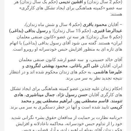
(حکم 2 سال زندان) و
افشین ندیمی
(حکم یک سال زندان) هر
سه عضو «کمیته هماهنگی برای ایجاد تشکل های کارگری»
هستند:
– آقایان
محمود باقری
(حکم 4 سال و شش ماه زندان)،
عبدالرضا قنبری
، (حکم 15 سال زندان)؛ و
رسول بداقی (بداغی)
(حکم 6 سال زندان)؛ هر سه تن عضو «کانون صنفی معلمان
ایران» هستند. گفته می شود آقای رسول بداقی (بداغی) با اتهام
های تازه ای به منظور افزایش حبس خودسرانه او روبرو است.
آقای خالد حسینی، و سه عضو ارشد کانون صنفی معلمان
ایران، آقایان
علی اکبر باغانی
،
محمود بهشتی لنگرودی
و
علیرضا هاشمی
، به حکم های زندان محکوم شده اند و در انتظار
نتیجه تجدید نظر به سر می برند.
احکام زندان علیه چندین عضو کمیته هماهنگی برای ایجاد تشکل
های کارگری آقایان
حسن رسول نژاد
،
جمال میناشیری
،
هادی
تنومند
،
قاسم مصطفی پور
،
ابراهیم مصطفی پور
و
محمد
کریمی
تایید شده است و آنها در خطر دستگیری به سر می برند.
«برنامه نظارت بر حمایت از مدافعان حقوق بشر» نگرانی شدید
خود را از تداوم حبس خودسرانه، محاکمه ناعادلانه و افزایش
حکم زندان آقای بهنام ابراهیم زاده، و آزار قضایی و حبس