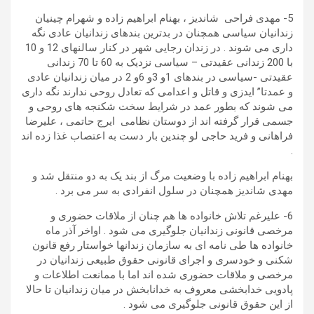
5- مهدی فراحی شاندیز ، بهنام ابراهیم زاده و شهرام چینیان
زندانیان سیاسی همچنان در بدترین بندهای زندانیان عادی نگه
داری می شوند . در زندان رجایی شهر در کنار سالنهای 12 و 10
با 200 زندانی عقیدتی – سیاسی نزدیک به 60 تا 70 زندانی
عقیدتی -سیاسی در بندهای 1و 3و 6و 2 در میان زندانیان عادی
و عمدتا” ایدزی و قاتل و اعدامی که تعادل روحی ندارند نگه داری
می شوند که بطور عمد در شرایط سخت شکنجه های روحی و
جسمی قرار گرفته اند از دوستان نظامی ایرج حاتمی ، علیرضا
فراهانی و فرید حاجی لو چندین بار دست به اعتصاب غذا زده اند
.
بهنام ابراهیم زاده با وضعیت مرگ از بند یک به دو منتقل شد و
مهدی شاندیز همچنان در سلول انفرادی به سر می برد .
6- علیرغم تلاش خانواده ها هم چنان از ملاقات حضوری و
مرخصی قانونی زندانیان جلوگیری می شود . اواخر آذر ماه
خانواده ها طی نامه ای به سازمان زندانها خواستار رفع قانون
شکنی و خودسری و اجرای قانونی حقوق طبیعی زندانیان در
مرخصی و ملاقات حضوری شده اند اما با ممانعت اطلاعات و
پادویی خدابخشی معروف به خدانابخش در میان زندانیان تا حالا
از این حقوق قانونی جلوگیری می شود .