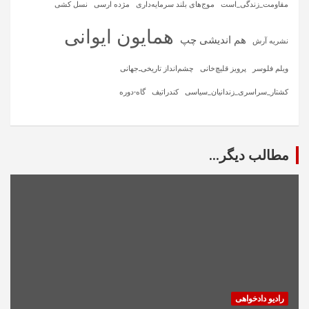
مقاومت_زندگی_است
موج‌های بلند سرمایه‌داری
مژده ارسی
نسل کشی
همایون ایوانی
هم اندیشی چپ
نشریه آرش
ویلم فلوسر
پرویز قلیچ‌خانی
چشم‌انداز تاریخی‌ـ‌جهانی
کشتار_سراسری_زندانیان_سیاسی
کندراتیف
گاه-دوره
مطالب دیگر...
رادیو دادخواهی