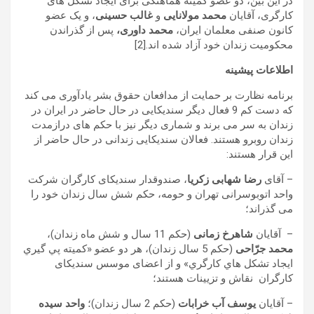
در این بین، دو عضو کمیته هماهنگی برای ایجاد تشکل های
کارگری، آقایان
محمد مولانایی
و
غالب حسینی
، و یک عضو
کانون صنفی معلمان ایران،
محمد داوری،
پس از گذراندن
محکومیت زندان خود آزاد شده اند.[2]
اطلاعات پیشینه
برنامه نظارت بر حمایت از مدافعان حقوق بشر یادآوری می کند
که دست کم 9 فعال دیگر سندیکایی در حال حاضر در ایران در
زندان به سر می برند و شماری دیگر نیز با حکم های درازمدت
زندان روبرو هستند. فعالان سندیکایی زندانی در حال حاضر از
این قرار هستند:
– آقای
رضا شهابی زکریا
، صندوقدار سندیکای کارگران شرکت
واحد اتوبوسرانی تهران و حومه، حکم شش سال زندان خود را
می گذراند؛
– آقایان
شاهرخ زمانی
(حکم 11 سال و شش ماه زندان)،
محمد جرّاحی
(حکم 5 سال زندان)، هر دو عضو «كميته پي گيري
ايجاد تشكل هاي كارگري» و از اعضای موسس سندیکای
کارگران نقاش و تزیینات هستند؛
– آقایان
یوسف آب خرابات
(حکم 2 سال زندان)؛
واحد سیده