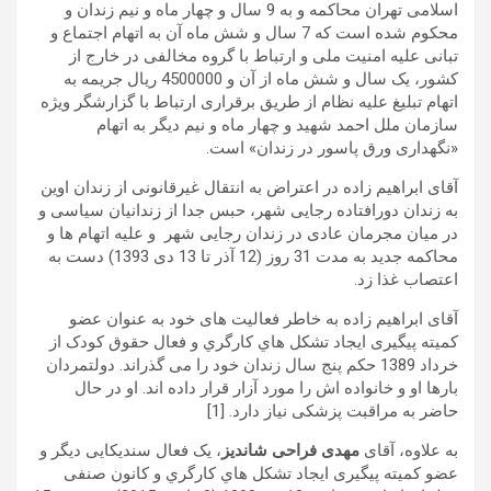
اسلامی تهران محاکمه و به 9 سال و چهار ماه و نیم زندان و
محکوم شده است که 7 سال و شش ماه آن به اتهام اجتماع و
تبانی علیه امنیت ملی و ارتباط با گروه مخالفی در خارج از
کشور، یک سال و شش ماه از آن و 4500000 ریال جریمه به
اتهام تبلیغ علیه نظام از طریق برقراری ارتباط با گزارشگر ویژه
سازمان ملل احمد شهید و چهار ماه و نیم دیگر به اتهام
«نگهداری ورق پاسور در زندان» است.
آقای ابراهیم زاده در اعتراض به انتقال غیرقانونی از زندان اوین
به زندان دورافتاده رجایی شهر، حبس جدا از زندانیان سیاسی و
در میان مجرمان عادی در زندان رجایی شهر و علیه اتهام ها و
محاکمه جدید به مدت 31 روز (12 آذر تا 13 دی 1393) دست به
اعتصاب غذا زد.
آقای ابراهیم زاده به خاطر فعالیت های خود به عنوان عضو
کمیته پیگیری ايجاد تشكل هاي كارگري و فعال حقوق کودک از
خرداد 1389 حکم پنج سال زندان خود را می گذراند. دولتمردان
بارها او و خانواده اش را مورد آزار قرار داده اند. او در حال
حاضر به مراقبت پزشکی نیاز دارد. [1]
به علاوه، آقای
مهدی فراحی شاندیز
، یک فعال سندیکایی دیگر و
عضو کمیته پیگیری ايجاد تشكل هاي كارگري و کانون صنفی