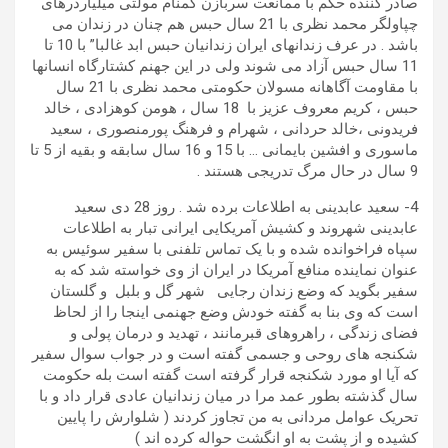
صادر کننده حکم با ممانعت سربازن گمنام مولتی میلیاردرهای
چپاولگر محمد نظری با 21 سال حبس هم چنان در زندان می
باشد . در عرف زندانهای ایران زندانیان حبس ابد غالبا” با 10 تا
11 سال حبس آزاد می شوند ولی در این جهنم کشتارگاه انسانها
با مقاومت آگاهانه مسولان حکومتی محمد نظری با 21 سال
حبس ، کریم معروف عزیز با 18 سال ، هومن کوهزادی ، خالد
فریدونی ،خالد حردانی ، شهرام و فرهنگ پورمنصوری ، سعید
ماسوری و افشین بایمانی … با 15 و 16 سال سابقه و بقیه از 5 تا
9 سال در حال مرگ تدریجی هستند .
4- سعید عابدینی به اطلاعات برده شد . روز 28 دی سعید
عابدینی شهروند و کشیش آمریکایی ایرانی تبار به اطلاعات
سپاه فراخوانده شده و با یک تماس تلفنی با سفیر سوئیس به
عنوان نماینده منافع آمریکا در ایران از وی خواسته شد که به
سفیر بگوید که وضع زندان رجایی شهر گل و بلبل و گلستان
است که وی بنا به گفته خودش وضع جهنمی اینجا را از لحاظ
فضای زندگی ، راهروهای قبرمانند ، تهدید و درمان پولی و
شکنجه های روحی و جسمی گفته است و در جواب سوال سفیر
که آیا او مورد شکنجه قرار گرفته است گفته است بله حکومت
سال گذشته بطور عمد مرا در میان زندانیان عادی قرار داد و با
تحریک عوامل مردانی به من تجاوز کردند ( شلوارش را پایین
کشیده و از پشت به او انگشت حواله کرده اند )