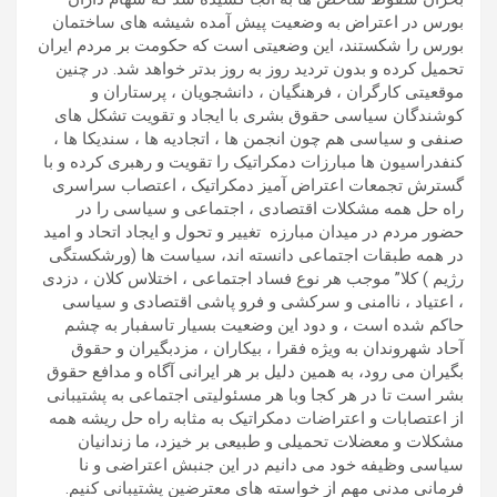
بورس در اعتراض به وضعیت پیش آمده شیشه های ساختمان
بورس را شکستند، این وضعیتی است که حکومت بر مردم ایران
تحمیل کرده و بدون تردید روز به روز بدتر خواهد شد. در چنین
موقعیتی کارگران ، فرهنگیان ، دانشجویان ، پرستاران و
کوشندگان سیاسی حقوق بشری با ایجاد و تقویت تشکل های
صنفی و سیاسی هم چون انجمن ها ، اتجادیه ها ، سندیکا ها ،
کنفدراسیون ها مبارزات دمکراتیک را تقویت و رهبری کرده و با
گسترش تجمعات اعتراض آمیز دمکراتیک ، اعتصاب سراسری
راه حل همه مشکلات اقتصادی ، اجتماعی و سیاسی را در
حضور مردم در میدان مبارزه تغییر و تحول و ایجاد اتحاد و امید
در همه طبقات اجتماعی دانسته اند، سیاست ها (ورشکستگی
رژیم ) کلا” موجب هر نوع فساد اجتماعی ، اختلاس کلان ، دزدی
، اعتیاد ، ناامنی و سرکشی و فرو پاشی اقتصادی و سیاسی
حاکم شده است ، و دود این وضعیت بسیار تاسفبار به چشم
آحاد شهروندان به ویژه فقرا ، بیکاران ، مزدبگیران و حقوق
بگیران می رود، به همین دلیل بر هر ایرانی آگاه و مدافع حقوق
بشر است تا در هر کجا وبا هر مسئولیتی اجتماعی به پشتیبانی
از اعتصابات و اعتراضات دمکراتیک به مثابه راه حل ریشه همه
مشکلات و معضلات تحمیلی و طبیعی بر خیزد، ما زندانیان
سیاسی وظیفه خود می دانیم در این جنبش اعتراضی و نا
فرمانی مدنی مهم از خواسته های معترضین پشتیبانی کنیم.