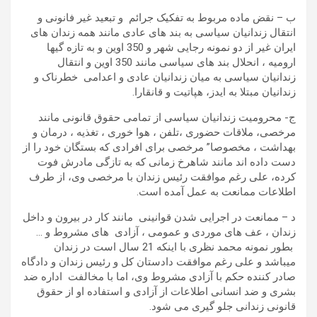
ب – نقض ماده مربوط به تفکیک جرائم و تبعید غیر فانونی و
انتقال زندانیان سیاسی به بند های عادی مانند همه زندان های
ایران غیر از دو نمونه رجایی شهر و 350 اوین و به تازه گیها
ارومیه ، انحلال بند های سیاسی مانند 350 اوین و انتقال
زندانیان سیاسی به میان زندانیان عادی و اعدامی خطرناک و
زندانیان مبتلا به ایدز، هپاتیت و قانقارا.
ج- محرومیت زندانیان سیاسی از تمامی حقوق قانونی مانند
مرخصی، ملاقات حضوری ،تلفن ، هوا خوری ، تغذیه ، درمان و
بهداشت ، مخصوصا” مرخصی برای افرادی که بستگان خود را از
دست داده اند مانند شاهرخ زمانی که به تازگی مادرش فوت
کرده، علی رغم موافقت رئیس زندان با مرخصی وی، از طرف
اطلاعات ممانعت به عمل آمده است.
د – ممانعت در اجرایی شدن قوانینی مانند کار در بیرون و داخل
زندان ، عف های موردی و عمومی ، آزادی های مشروط و …
بطور نمونه محمد نظری با اینکه 21 سال است در زندان
میباشد و علی رغم موافقت دادستان کل و رئیس زندان و دادگاه
صادر کننده حکم با آزادی مشروط وی، اما با مخالفت اداره ضد
بشری و ضد انسانی اطلاعات از آزادی و استفاده او از حقوق
قانونی زندانی جلو گیری می شود.