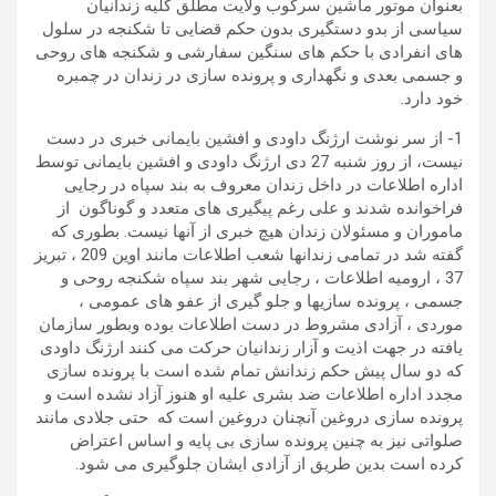
بعنوان موتور ماشین سرکوب ولایت مطلق کلیه زندانیان
سیاسی از بدو دستگیری بدون حکم قضایی تا شکنجه در سلول
های انفرادی با حکم های سنگین سفارشی و شکنجه های روحی
و جسمی بعدی و نگهداری و پرونده سازی در زندان در چمبره
خود دارد.
1- از سر نوشت ارژنگ داودی و افشین بایمانی خبری در دست
نیست، از روز شنبه 27 دی ارژنگ داودی و افشین بایمانی توسط
اداره اطلاعات در داخل زندان معروف به بند سپاه در رجایی
فراخوانده شدند و علی رغم پیگیری های متعدد و گوناگون از
ماموران و مسئولان زندان هیچ خبری از آنها نیست. بطوری که
گفته شد در تمامی زندانها شعب اطلاعات مانند اوین 209 ، تبریز
37 ، ارومیه اطلاعات ، رجایی شهر بند سپاه شکنجه روحی و
جسمی ، پرونده سازیها و جلو گیری از عفو های عمومی ،
موردی ، آزادی مشروط در دست اطلاعات بوده وبطور سازمان
یافته در جهت اذیت و آزار زندانیان حرکت می کنند ارژنگ داودی
که دو سال پیش حکم زندانش تمام شده است با پرونده سازی
مجدد اداره اطلاعات ضد بشری علیه او هنوز آزاد نشده است و
پرونده سازی دروغین آنچنان دروغین است که حتی جلادی مانند
صلواتی نیز به چنین پرونده سازی بی پایه و اساس اعتراض
کرده است بدین طریق از آزادی ایشان جلوگیری می شود.