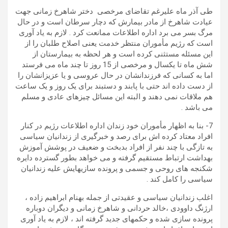
طی آذر ماه علیرغم تقاضای مرخصی دختر شاهرخ زمانی جهت
عیادت شاهرخ از مادر بیمارش که دچار سرطان است و در حال
مرگ بسر می برد اداره اطلاعات ممانعت کرد . لازم به یاد آوری
است که رژیم مأموران منتظر خدمت یعنی اصلاح طلبان را از
این مسئله مستثنی کرده است و هر لحظه به بیمارستان از
شش ماه تا یکسال و مرخصی از 15 روز تا چند ماه می فرستد
اما به کسانی که فرزندانشان در حال عروسی و یا عزیزانشان را
از دست داده اند حتی با پابند و دستبند برای یک روز و یک ساعت
هم ملاقات نمی دهند و البته این مسائل چیزهای عادی و مسلم
می باشد .
7- بنا به اظهار مأموران خود زندان اداره اطلاعات رژیم در کنار
افراد معتاد کرده اش برای رصد و خبرگیری از زندانیان سیاسی
به تازگی با چند نفر از افراد بدبخت و ضعیف در پوشش آموزش
بهداشت ارتباط مستقیم گرفته و می خواهد بطور گسترده دایره
شکنجه های روحی و جسمی و پرونده سازیهایش علیه زندانیان
سیاسی را کامل کند .
اغلب زندانیان سیاسی و عقیدتی از جمله بهنام ابراهیم زاده ،
ارژنگ داوودی ،خالد حردانی و شاهرخ زمانی و دیگران دوباره
پرونده سازی شده و حکمهای جدید گرفته اند ، لازم به یاد آوری