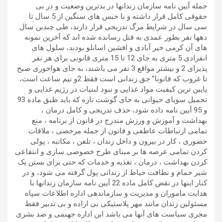
جمله آیین نامه سازمان زندانها در بدترین وضعیت و در بی
حقوقی کامل قرار داشته و با حبس های سنگین از 5 سال تا
سی سال در شرایط مرگ تدریجی قرار دارند، طی چندین سال
دهها نفر بطور عمدی به قتل رسانده شده اند که آخرین نمونه
های آن کرمی خیر آبادی و افشین اسانلو بودند، سلول های
انفرادی 5 متری به جای 12 تا 15 متری قانونی برای هر نفر
پذیرای 2 و بیشتر مواقع 3 نفر می باشند، به جای هواخوری صبح
تا غروب که قانونا” جق زندانی است فقط 2و نیم ساعت است،
پایین ترین کیفیت مواد غذایی و نبود لبنیات در رژیم غذایی و
تحمیل سویای حیوانی به جای گوشت تازه که باید طبق ماده 93
و 95 آیین نامه داده شود، حذف تدریجی و کامل درمان ،
بهداشت و آموزش و ورزش مندرج در قانون از برنامه ، منع
تمامی ارتباطات عاطفی و قانون از جمله مرخصی ، ملاقات
حضوری ، کار در بیرون و داخل زندان ، تلفن ، مکاتبه ، پولی
کردن تمامی عرصه ها بر مبنای طرح خصوصی سازی و انتفاعی
کردن بهداشت ، درمان ، تغذیه و خدمات که حتی برای بستن یک
شیر حمام و نظافت حیاط از زندانی پول گرفته می شود، و در
کنار اینها در نقض کامل ماده 22 آیین نامه سازمان زندانها با
هدایت ماموران و مدیریت و سازماندهی اداره اطلاعات سپاه
مسئولین زندان مانند مهر پلاستیکی بی اراده و بی تدبیر فقط
مجری سیاست های آنها می باشد این اداره جهنمی و ضد بشری