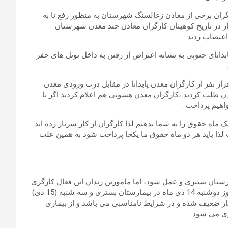
ر پی کارگران برخی از معادن زغالسنگ شهرستان به منظور رفع نا به
ر در تاریخ کوهبنان کارگران معادن چند معدن شهرستان
عتصاب زدند.
 چشمه پودنه ، پابدانای جنوبی به نشانه اعتراض از رفتن به داخل تونل های حفر
ار نفر از کارگران معدن پابدانا در مقابل درب ورودی معدن
طلب کردند ،کارگران معدن هشونی هم اعلام کردند اگر تا
هیم پرداخت .
ماه حقوق را به شما بدهیم لذا کارگران از کار سرباز زده اند
ریم که ۲ ماه روی هم شده است لذا باید هر دو ماه حقوق ما یکجا پرداخت شود به همین علت
رستان بستری و عمل شود، اما مامورین زندان این فعال کارگری
را مجددا به زندان مرکزی سنندج برگردانده و قرار شده است که روز دوشنبه 14 دی ماه در بیمارستان بستری و سه شنبه (15 دی)
ر ضعیف شده و در شرایط نامناسبی می باشد و از بیماری
وی می شود.