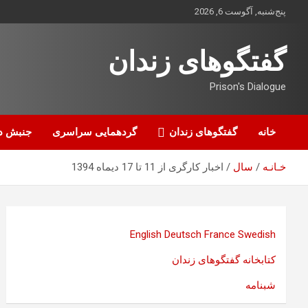
ه
پنج‌شنبه, آگوست 6, 2026
حتوا
روید
گفتگوهای زندان
Prison's Dialogue
خانه
گفتگوهای زندان
گردهمایی سراسری
جنبش د
خـانـه
سال
اخبار کارگری از 11 تا 17 دیماه 1394
English
Deutsch
France
Swedish
کتابخانه گفتگوهای زندان
شبنامه