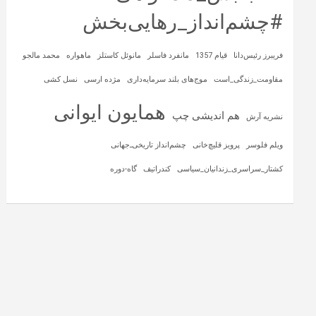
#چشم‌انداز_رهایی‌بخش
فریبرز رئیس‌دانا
قیام 1357
مانفرد فاسلر
مانوئل کاستلز
ماهواره‌
محمد مالجو
مقاومت_زندگی_است
موج‌های بلند سرمایه‌داری
مژده ارسی
نسل کشی
همایون ایوانی
هم اندیشی چپ
نشریه آرش
ویلم فلوسر
پرویز قلیچ‌خانی
چشم‌انداز تاریخی‌ـ‌جهانی
کشتار_سراسری_زندانیان_سیاسی
کندراتیف
گاه-دوره