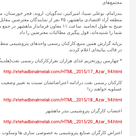
مجتمع‌های
صبح به طول انجامید. ساعت ۱۱ معاون فرماند
شما را شنیده‌اند، قول پیگیری مطالبات معترضین را داد.
برپایه گزارش همین منبع،کارکنان رسمی واحدهای پتروشیمی منطقه
در قالب بیانیه‌ای اعلام کردند.
* چهارمین روزتحریم غذای هزاران نفرازکارکنان رسمی نفت(هلدين
http://etehadbinalmelali.com/HTML_2015/17_Azar_94.html
کارکنان رسمی نفت درادامه اعتراضاتشان نسبت به تغییر وضعیت 
عسلویه خواهند زد!
http://etehadbinalmelali.com/HTML_2015/18_Azar_94.html
اعتصاب کارگران پتروشیمی بندر ماهشهر
http://etehadbinalmelali.com/HTML_2015/20_Azar_94.html
اعتراض کارگران صنایع پتروشیمی به خصوصی سازی ها وسکوت م