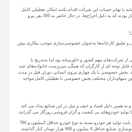
ه یا تهاتر حساب این شرکت اقدام نکنند امکان تعطیلی کامل
آن تا عید وجود دارد. در این شرکت قبلا 460 نیروی کار مشغول به کار بودند که به دلیل اخراج‌ها، در حال حاضر به 300 نفر نیرو
انه بزرگ تولیدی و صنعتی و تعلیق کارخانه‌ها به‌عنوان خصوصی‌سازی موجب بیکاری بیش
از شرکت‌های مهم کشور و خاورمیانه بود اما به‌تدریج با
 قابل توجه ای از کارگران که همگی سرپرست خانواده‌های چند
د. بخش خصوصی با یک چهارم نیروی انسانی دوران قبل در مدت
بین سهام‌داران مختلف بخش خصوصی با تعطیلی کامل مواجه
به همین دلیل فساد و حیف و میل در این صنایع بیداد می کند.
تولید خودروهای بی کیفیت و گران فروشی روزگار می گذرانند.
پول این گران فروشی ها به چه مصارفی می رسد؟ در ایران خودرو بابت تولید هر خودرو بسته به نوع خودرو حداقل 2میلیون و 700
هزارتومان سهم سازمان ارزش افزوده است.به آموزش و پروش و نوسازی صنایع حداقل 4 میلیون و 900 هزار تومان کنار گذاشته