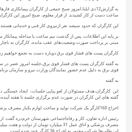
ساعت دست از کار کشیدند. از قرار معلوم، صبح امروز این کارگران ب
این کارگران که حدود سیصد نفر ازنیروی کار فنی و خدماتی هستن
بر پایه این اطلاعات، پس از گذشت نیم ساعت با مداخله پیمانکار م
مبنی بر پرداخت صورت وضعیت‌های عقب مانده، کارگران به ناچار
کارگران پست های قشار قوی برق:دوباره دست به تجمع خواهیم زد
به گفته کارگران پست های قشار قوی برق،جلسه امروز عصر در سا
قوی برق به دلیل عدم حضور نمایندگان وزارت نیرو و سازمان برنامه
به گفته
این کارگران،هدف مسئولان از لغو پیاپی جلسات، ایجاد خستگی در کا
گفته های این کارگران در صورت عدم برگزاری جلسه تا هفته آینده
اخراج 160کارگر یک شرکت تولید و ساخت لوازم یکبار مصرف پزشکی و اتاق عمل در خرم‌دره به دلیل طلب میلیاردی از دولت!
رئیس اداره تعاون، کار و رفاه‌اجتماعی شهرستان خرم‌دره گفت: از
مصرف پزشکی و اتاق عمل 31 میلیارد تومان از
این طلب‌ها شرکت مجبور به اخراج 36 کارگر خود شده است.