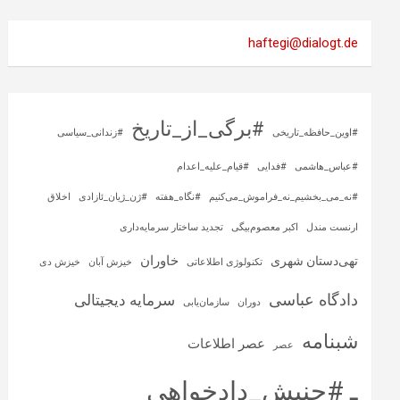
haftegi@dialogt.de
#برگی_از_تاریخ
#اوین_حافظه_تاریخی
#زندانی_سیاسی
#عباس_هاشمی
#فدایی
#قیام_علیه_اعدام
#نه_می_بخشیم_نه_فراموش_می‌کنیم
#نگاه_هفته
#ژن_ژیان_ئازادی
اخلاق
ارنست مندل
اکبر معصوم‌بیگی
تجدید ساختار سرمایه‌داری
خاوران
تهی‌دستان شهری
تکنولوژی اطلاعاتی
خیزش آبان
خیزش دی
دادگاه عباسی
سرمایه‌ دیجیتالی
دوران
سازمان‌یابی
شبنامه
عصر اطلاعات
عصر
ـ #جنبش_دادخواهی