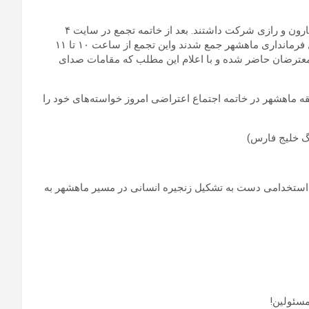
بندرامام، بوعلی سینا، امیرکبیر، تندگویان، اروند، فجر خوزستان، مارون و رازی شرکت داشتند. بعد از خاتمه تجمع در سایت ۴
منطقه آزاد اقتصادی ماهشهر، ۳۵ نفر از نمایندگان معترضین مقابل فرمانداری ماهشهر جمع شدند واین تجمع از ساعت ۱۰ تا ۱۱
ار ماهشهر در جمع معترضان حاضر شده و با اعلام این مطلب که مقامات صدای
 ماهشهر در خاتمه اجتماع اعتراضی امروز خواسته‌های خود را
گ خليج فارس)
استخدامی دست به تشکیل زنجیره انسانی در مسیر ماهشهر به
سئولین!