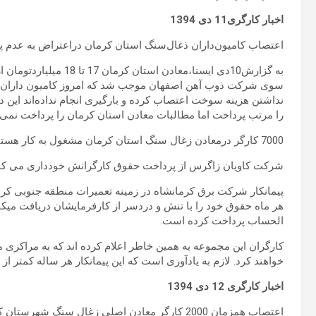
اخبار کارگری11
دی
1394
اعتصاب کامیون‌داران ذغال‌سنگ استان کرمان دراعتراض به عدم پ
به گزارش10دی ایسنا،معاد
سوی شرکت ذوب آهن اصفهان موجب شد که امروز کامیون داران ص
نداشتن هزینه سوخت اعتصاب کرده و بارگیری انجام نداده‌اند ای
را مرتب پرداخت اما مطالبات معادن استان کرمان را پرداخت نمی‌ک
7000 کارگر درمعادن زغال سنگ استان کرمان مشغول به کار هستند.
شرکت کاویان زاگرس از پرداخت حقوق کارگرانش خودداری می کن
الحساب پرداخت کرده است.
کارگران این مجموعه به همین خاطر اعلام کرده اند که به مراکزی مانن
خواهند کرد. لازم به یادآوری است که این پیمانکار هر ساله کمتر از 50 درصد از حق سنوات و عیدی را به کارگران می پردازد.
اخبار کارگری
12
دی
1394
اعتصاب همزمان 2000 کارگر معادن اصلی زغال سنگ شهرستان کوهبنان!