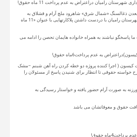
تان رامیان دراعتراض به عدم پرداخت 11 ماه حقوق!
رگران معدن ذغالسنگ «شمال شرق» شاهرود ملچ آرام و قشلاق به
دلیل تاخیر در پرداخت 11 ماه از حقوقشان، در مقابل فرمانداری شهرستان رامیان با دردست داشتن پلاکارتهایی با عنوان «11 ماه
ما پاسخگو نباشند به همراه خانواده هایمان تحصن را ادامه می
راعتراض به عدم پرداخت6ماه حقوق!
ن شرکت کیسون ( اجرا کننده پروژه دو خطه کردن راه آهن شبنم –مشک
 خواسته حقوقی تا انتظار برای شنیدن پاسخ از مسئولان را
رزنه به صورت آرام حضور یافته و خواستار رسیدگی به
یافت حقوق و معوقاتشان می باشد