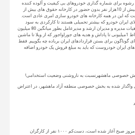
 رشوه برای شماره گذاری خودروهای بی کیفیت و آلوده کننده
محیط زیست پرداخت می شود که محرمانه است. در ایران خودرو بیش از 10هزار نفر بدون حضور در کارخانه حقوق های بیش از
است که این در همه کارخانه های خودرو سازی امری عادی است.
هندسین رده بالای ایران خودرو که بیشتر تحمیلی هستند تا کارکردی به سود
کارخانه داشته باشند ، از 10 میلیون تا 50 میلیون حقوق می گیرند.هیات مدیره و مدیران ارشد و مدیرعامل بطور میانگین 80 میلیون
حقوق دریافتی اشان است. از وام های 500 میلیونی مدیران با اقساط 1میلیونی تا پاداش و هدیه های جوراواجور که از ویلا تا ماشین
گوناگون برای بستن قراردادهای ایران برباده چه بگوییم. فقط
ه های ایران خودروست که باید به مبلغ فروش یک خودرو اضافه
 بخش خصوصی ماهشهرنسبت به ناروشنی وضعیت استخدامی!
دهای پتروشیمی واگذار شده به بخش خصوصی منطقه آزاد ماهشهر، در اعتراض
به گزارش13دی ایلنا،در این اجتماع اعتراضی که از ساعت ۸ و نیم امروز صبح آغاز شده است، دست‌کم ۱۰۰۰ نفر از کارگران