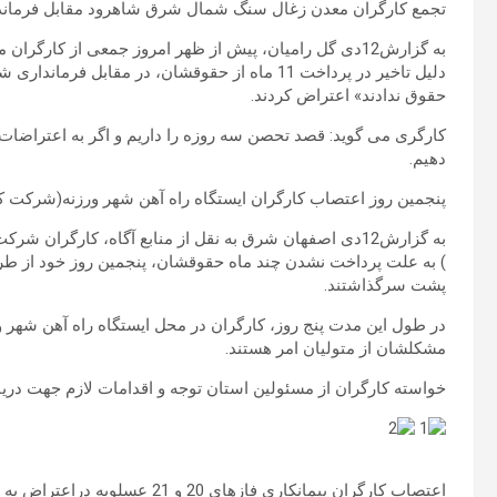
تجمع کارگران معدن زغال سنگ شمال شرق شاهرود مقابل فرمانداری شهرس
به گزارش12دی گل رامیان، پیش از ظهر امروز جمعی از کا
حقوق ندادند» اعتراض کردند.
کارگری می گوید: قصد تحصن سه روزه را داریم و اگر به اعتراضات 
دهیم.
پنجمین روز اعتصاب کارگران ایستگاه راه آهن شهر ورزنه(شرکت کیسون)د
به گزارش12دی اصفهان شرق به نقل از منابع آگاه، کارگرا
) به علت پرداخت نشدن چند ماه حقوقشان، پنجمین روز خود از طرح
پشت سرگذاشتند.
در طول این مدت پنج روز، کارگران در محل ایستگاه راه آهن شهر و
مشکلشان از متولیان امر هستند.
خواسته کارگران از مسئولین استان توجه و اقدامات لازم جهت در
اعتصاب کارگران پیمانکاری فازهای 20 و 21 عسلویه دراعتراض به عدم پرداخت4ماه حقوق!