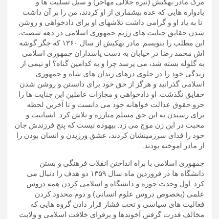
مرگ مادر بهکیش (نیره جلالی مهاجر) و سیل تسلیت ها و
یادواره هایی که عده بیشماری از او کردند، من را بر آن داشت
تا به یاد او و گرامی داشت تلاشهای او برای دادخواهی و روشن
شدن حقایق جنایت های رژیم جمهوری اسلامی در دهه شصت،
این مطلب را بنویسم. مادر بهکیش از سال ۱۳۶۰ که جگر گوشه
اش محمد رضا در خیابان به دست پاسداران جمهوری اسلامی
به گلوله بسته شد، می پرسد چرا و به کدامین گناه؟ او نیمی از
زندگی خود را در جلوی درهای زندان های شاه و جمهوری
اسلامی گذرانید و هرگز از حق خود برای دانستن و روشن شدن
حقایق نگذشت. او دادخواهی و مجازات عاملین این جنایت ها را
جزو حقوق عدالت خواهانه خود می دانست و تا آخرین لحظه
برای رسیدن به این حق مسلم مبارزه و تلاش کرد. انسانیت و
محبت در این زن موج می زد. بیهوده نیست که پنج فرزندش جان
خود را فدای سرزمینشان کردند، عشق ورزیدن و انسان بودن را
از مادر آموخته بودند.
جمهوری اسلامی با براه انداختن انقلاب فرهنگی و بستن
دانشگاه ها در فروردین ماه سال ۱۳۵۹ دو هدف را دنبال می
کرد. اول وحدت حوزه و دانشگاه و اسلامی کردن همه دروس
علمی (بخصوص دروس علوم انسانی) و دوم محدود کردن
فعالیت های سیاسی و تحت فشار قرار دادن گروه هایی که
مخالف قدرت گرفتن آخوندها و برقرای خلافت اسلامی و ولایت