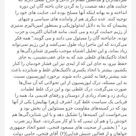
جنایت های دهه شصت را به گردن جان باخته گان این دوره
انداخته و به بهانه اینکه آنها مسلح بوده اند، جنایت های خود را
توجیه کنند. عده دیگری هم از وامانده های سیاسی و چپهای
پشیمان که بنا به دلایل ایدئولوژیکی و بمنظور امپریالیزم ستیزی
از رژیم حمایت کرده و می کنند، مانند فدائیان اکثریت و حزب
توده، جانباخته گان را مسئول می دانند و می گویند:” همه فکر
می‌کردند که این ماجرا زیاد طول نمی‌کشد و این‌ رژیم نمی‌تواند
زیاد بماند، و این تحلیل اشتباه موجب یکسری شتابزدگی‌ها و
اتخاذ تاکتیک‌های غلطی شد که به جای عقب‌نشینی، به جای
حفظ نیرو، به جای این که از لبه‌ی تیز این فشار خودمان را کنار
بکشیم، بیشتر با اتخاذ یکسری تاکتیک‌های غلط و شتابزده باعث
شد بیشتر رفقا به کشتن داده شوند. برخورد اپوزیسیون نسبت
به این مسئله، درک اپوزیسیون از این تحولاتی که آن سال‌ها
صورت می‌گرفت، درک غلطی بود و این درک غلط لطمات
زیادی زد و تعداد زیادی از دوستان و رفقای قدیمی ما، همه را
قربانی یک سیاست غلط کرد. اشرف (زهرا بهکیش) یکی از آنها
بود که در کمیته‌های مقاومت جزو مسئولین آن بخش بود و
می‌خواست این کمیته‌ها را تشکیل دهد و با این شتابزدگی‌ها هم
خودش را و هم آن تیمی که با او کار می‌کردند، عملاً زیر ضرب
برد ” ( بخشی از صحبت های مسعود فتحی، عضو اتحاد جمهوری
خواهان و از فعالین جنبش فدایی)(۲). آقای فتحی، حامی دولت