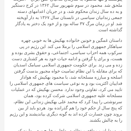
ملحق شد. محمود در سوم شهریور سال ۱۳۶۲ در كرج دستگیر
و به ده سال زندان محكوم شد، و در جریان اعدامهای دسته
جمعی زندانیان سیاسی در تابستان سال ۱۳۶۷ به دار آویخته
شد. او در زمان مرگ ۳۷ ساله بود و از خود یک دختر به یادگار
گذاشته است.
داستان غمگین و خونین خانواده بهکیش ها به خوبی چهره
سیاهکار جمهوری اسلامی را برملا می کند. این رژیم در پی
سرکوب همه احزاب سیاسی، اجتماعی، و حقوق بشری بوده و
هست، و برای پا گرفتن و ادامه حیات خود به هر کشتاری دست
زده و می زند. برای حکومت جمهوری اسلامی سیامک اسدیان
که برای مقابله با این نظام تمامیت خواه مجبور بدست گرفتن
اسلحه و مبارزه مسلحانه شد، با محمود بهکیش که هوادار
فداییان اکثریت بود و به نوعی سیاست های جمهوری اسلامی را
تایید می کرد، تفاوتی وجود ندارد. محسن بهکیش که در عملیات
مسلحانه علیه جمهوری اسلامی شرکت کرده بود، همان
سرنوشتی را پیدا کرد که محمد علی بهکیش زندانی این نظام،
که پنج سال از حکم خود را هم گذرانده بود. هردو باید از بین
بروند چون جسارت کرده اند به گونه دیگری بیاندیشند و این رژیم
را به چالش بکشند.
سردمداران و مدافعین نظام در داخل و خارج سعی دارند که