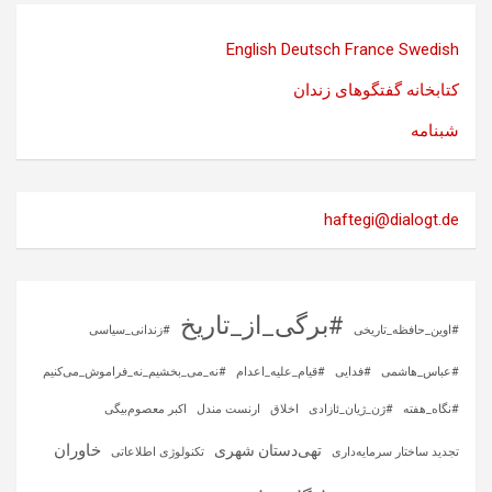
English
Deutsch
France
Swedish
کتابخانه گفتگوهای زندان
شبنامه
haftegi@dialogt.de
#برگی_از_تاریخ
#اوین_حافظه_تاریخی
#زندانی_سیاسی
#عباس_هاشمی
#فدایی
#قیام_علیه_اعدام
#نه_می_بخشیم_نه_فراموش_می‌کنیم
#نگاه_هفته
#ژن_ژیان_ئازادی
اخلاق
ارنست مندل
اکبر معصوم‌بیگی
خاوران
تهی‌دستان شهری
تجدید ساختار سرمایه‌داری
تکنولوژی اطلاعاتی