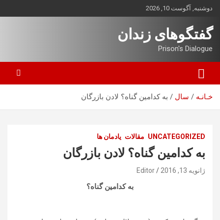
ه
دوشنبه, آگوست 10, 2026
حتوا
روید
گفتگوهای زندان
Prison's Dialogue
خـانـه
سال
به کدامین گناه؟ لادن بازرگان
UNCATEGORIZED
مقالات
یادمان ها
به کدامین گناه؟ لادن بازرگان
ژانویه 13, 2016
Editor
به کدامین گناه؟