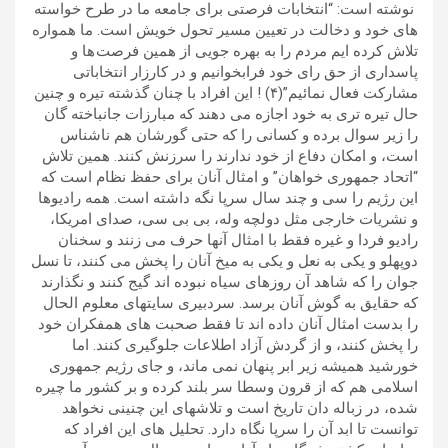
نوشته است: “انتخابات فرصتی برای جامعه ما در طرح خواسته
های خود و دخالت در تعیین مسیر تحول خویش است. ما همواره
تلاش کرده ایم مردم را به بهره جویی از همین فرصت ها و
پاسداری از حق رای خود فرابخوانیم و در کارزار انتخاباتی
مشارکت فعال نمائیم”(۴) ! این افراد با چنان گذشته تیره و چنین
حال تیره تری به خود اجازه می دهند که مبارزات جانباخته گان
را زیر سوال برده و کسانی را که حتی گورشان هم ناشناس
است، و امکان دفاع از خود ندارند را سرزنش کنند. همین تلاش
“اتحاد جمهوری خواهان” و امثال آنان برای حفظ نظام است که
این رژیم را سی و چند سال سرپا نگه داشته است. همه رادیوها
و نشریات خارجی مثل دولچه وله، بی بی سی، صدای امریکا،
رادیو فردا و غیره فقط با امثال آنها حرف می زنند و سخنان
دوپهلو و یکی به نعل و یکی به میخ آنان را پخش می کنند، تا نسل
جوان را که شاهد آن روزهای سیاه نبوده اند گیج کنند و نگذارند
که حقایق به گوش آنان برسد. سردبیری سایتهای معلوم الحال
را بدست امثال آنان داده اند تا فقط صحبت های همفکران خود
را پخش کنند، و از گردش آزاد اطلاعات جلوگیری کنند. اما
خورشید همیشه زیر ابر پنهان نمی ماند، و جای رژیم جمهوری
اسلامی هم که از قرون وسطا سر بلند کرده و بر کشور ما چیره
شده، در زباله دان تاریخ است و تلاشهای این چنینی نخواهد
توانست تا ابد آن را سرپا نگاه دارد. تحلیل های این افراد که