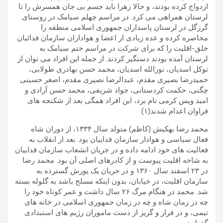
ازدواج کرده بودند، و حالا زهرا باید جسم بی جان همسرش را تا
لرستان همراهی می کرد. در مراسم چهلم سیامک در روستای
گرزگل در لرستان پاسداران جمهوری اسلامی منطقه را
محاصره کرده و عده زیادی از اعضا و هواداران سازمان فدائیان
خلق-اقلیت را که برای شرکت در مراسم ختم سیامک به
لرستان آمده بودند دستگیر کردند. از جمله این افراد می توان از
توکل اسدیان، نورالله اسدیان، محمد حسن بهادری طولابی،
حمیدرضا بصیری مقدم، عبدالرضا نصیری مقدم، اصغر حسینی
چگنی، حکمت کردستانی، جواد شریفی، محمد حسن آزادی و
امید ویس کرمی نام برد، این افراد همگی بعد از شکنجه های
فراوان اعدام شدند(۱).
محمد رضا بهکیش (کاظم) متولد سال ۱۳۳۴، از دوران شاه
فعال سیاسی و هوادار سازمان فداییان بود. بعد از انقلاب به
فعالیت های خود ادامه داده و در جریان انشعاب سازمان فداییان
به شاخه اقلیت پیوست و از کادرهای اصلی آن بود. محمد رضا
در ۲۳ اسفند سال ۱۳۶۰ و در جریان یک یورش گسترده به
سازمان اقلیت، در خیابان، بدون اینکه مسلح باشد به گلوله بسته
شد. محمد در هنگام مرگ ۲۶ سال داشت و عمر کوتاه خود را
چه در زمان شاه و چه در زمان جمهوری اسلامی در خانه های
تیمی، و در فرار و گریز از دست ماموران رژیم های استبدادی