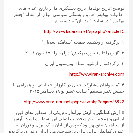
توضیح: تاریخ تولدها، تاریخ دستگیری ها، و تاریخ اعدام های
خانواده بهکیش ها، و وابستگی سیاسی آنها را از مقاله “جعفر
بهکیش” در سایت “بیداران” برداشته ام.
http://www.bidaran.net/spip.php?article15
۱. برگرفته از ویکیپدیا صفحه “سیامک اسدیان”
۲. “از زهرا تا منصوره بهکیش” دولچه وله ۱۷ جون ۲۰۱۱
۳. برگردفته از آرشیو اسناد اپوزیسیون ایران
http://www.iran-archive.com
۴. “ما خواهان مشارکت فعال در کارزار انتخاباتی، و همراهی با
جنبش تغییر هستیم” سایت عصر نو ۱۸ دسامبر ۲۰۱۵
http://www.asre-nou.net/php/view.php?objnr=36922
۵.
آرش کمانگیر
یا
آرش تیرانداز
نام یکی از اسطوره‌های کهن
ایرانی و همچنین نام شخصیت اصلی این اسطوره ‌است. آرش،
از سپاهیان منوچهر بود که پس از پایان جنگ ایران و توران به
عنوان کماندار ایرانی برای بازشناختن مرز ایران و توران برگزیده