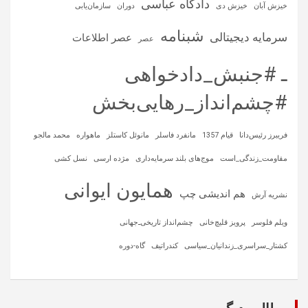
دادگاه عباسی
خیزش آبان
خیزش دی
دوران
سازمان‌یابی
شبنامه
سرمایه‌ دیجیتالی
عصر اطلاعات
عصر
ـ #جنبش_دادخواهی
#چشم‌انداز_رهایی‌بخش
فریبرز رئیس‌دانا
قیام 1357
مانفرد فاسلر
مانوئل کاستلز
ماهواره‌
محمد مالجو
مقاومت_زندگی_است
موج‌های بلند سرمایه‌داری
مژده ارسی
نسل کشی
همایون ایوانی
هم اندیشی چپ
نشریه آرش
ویلم فلوسر
پرویز قلیچ‌خانی
چشم‌انداز تاریخی‌ـ‌جهانی
کشتار_سراسری_زندانیان_سیاسی
کندراتیف
گاه-دوره