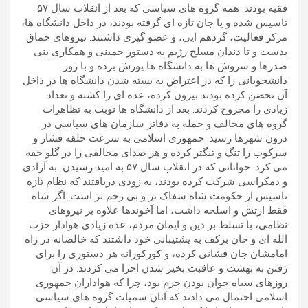
فقیه بودند. همه گروه های سیاسی که بعد از انقلاب سال ۵۷
تاسیس شده و یا جان تازه ای گرفته بودند، در داخل دانشگاه ها،
مرکز فعالیت، گردهم ایی، و عضو گیری داشتند. نیروهای چماق
بدست و تا دندان مسلح رژیم به دستور خمینی و همکاری بنی
صدرها و سروش ها به دانشگاه ها یورش برده و با زور
دانشجویانی را که در اعتراض به بسته شدن دانشگاه ها در داخل
آن تحصن کرده بودند بیرون کرده، عده ای را کشته و تعداد
زیادی را مجروح کردند. بعد از دانشگاه ها نوبت به تظاهرات
گروه های مخالف و حمله به دفاتر سازمان های سیاسی در
درون شهرها رسید. جمهوری اسلامی به سرعت حلقه فشار و
سرکوب را تنگ و تنگتر کرده و هر صدای مخالفی را در گلو خفه
می کرد. جوانانی که در انقلاب سال ۵۷ به امید رسیدن به آزادی
و دمکراسی شرکت کرده بودند، به زودی دریافتند که نظام تازه
تاسیس از حکومت شاه سفاک تر و بی رحم تر است. اگر شاه
فقط ارتش و اسلحه داشت، اما آخوندها علاوه بر نیروهای
نظامی، با تسلط بر دین و ایمان مردم، عده زیادی هوادار حزب
الله ای و جان برکف به پشتیبانی خود داشتند که خالصانه در راه
امامشان جان فشانی کرده، و کورکورانه هر دستوری را برای
رفتن به بهشت و عاقبت بخیر شدن اجرا می کردند. در آن
روزهای سیاه جوان بودن جرم بود، چرا که هواداران جمهوری
اسلامی احتمال می دادند که آنان سمپات گروه های سیاسی