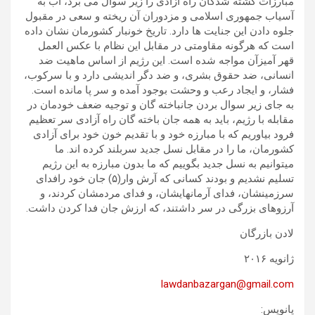
مبارزات کشته شدگان راه آزادی را زیر سوال می برد، آب به
آسیاب جمهوری اسلامی و مزدوران آن ریخته و سعی در مقبول
جلوه دادن این جنایت ها دارد. تاریخ خونبار کشورمان نشان داده
است که هرگونه مقاومتی در مقابل این نظام با عکس العمل
قهر آمیزآن مواجه شده است. این رژیم از اساس ماهیت ضد
انسانی، ضد حقوق بشری، و ضد دگر اندیشی دارد و با سرکوب،
فشار، و ایجاد رعب و وحشت بوجود آمده و سر پا مانده است.
به جای زیر سوال بردن جانباخته گان و توجیه ضعف خودمان در
مقابله با رژیم، باید به همه جان باخته گان راه آزادی سر تعظیم
فرود بیاوریم که با مبارزه خود و با تقدیم خون خود برای آزادی
کشورمان، ما را در مقابل نسل جدید سربلند کرده اند. ما
میتوانیم به نسل جدید بگوییم که ما بدون مبارزه به این رژیم
تسلیم نشدیم و بودند کسانی که آرش وار(۵) جان خود رافدای
سرزمینشان، فدای آرمانهایشان، و فدای مردمشان کردند، و
آرزوهای بزرگی در سر داشتند، که ارزش جان فدا کردن داشت.
لادن بازرگان
ژانویه ۲۰۱۶
lawdanbazargan@gmail.com
پانویس: