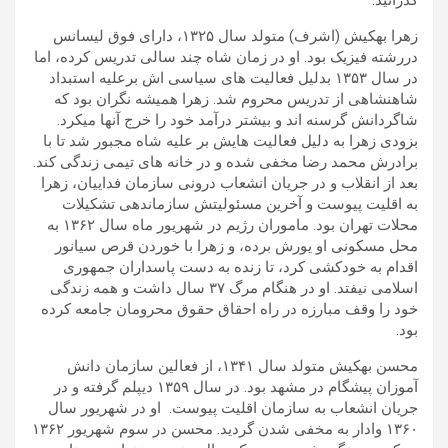
گذرانید.
زهرا بهکیش (اشرف) متولد سال ۱۳۲۵، دارای فوق لیسانس
دررشته فیزیک بود. او در زمان شاه چند سالی تدریس کرده، اما
در سال ۱۳۵۳ بدلیل فعالیت های سیاسی اش برعلیه استبداد
شاهنشاهی از تدریس محروم شد. زهرا همیشه نگران بود که
شاگردانش گرسنه اند و بیشتر درآمد خود را خرج آنها میکرد.
بزودی زهرا به دلیل فعالیت هایش بر علیه شاه مجبور شد تا با
برادرش محمد رضا مخفی شده و در خانه های تیمی زندگی کند.
بعد از انقلاب و در جریان انشعاب درونی سازمان فداییان، زهرا
به اقلیت پیوست و آخرین مسئولیتش سازماندهی تشكیلات
محلات تهران بود. ماموران رژیم در شهریور ماه سال ۱۳۶۲ به
محل مسکونی او یورش برده، و زهرا با خوردن قرص سیانور
اقدام به خودکشی کرد، تا زنده به دست پاسداران جمهوری
اسلامی نیفتد. او در هنگام مرگ ۳۷ سال داشت و همه زندگی
خود را وقف مبارزه در راه احقاق حقوق محرومان جامعه کرده
بود.
محسن بهکیش متولد سال ۱۳۴۱، از فعالین سازمان دانش
آموزان پیشگام در مشهد بود. در سال ۱۳۵۹ دیپلم گرفته و در
جریان انشعاب به سازمان اقلیت پیوست. او در شهریور سال
۱۳۶۰ وادار به مخفی شدن گردید. محسن در سوم شهریور ۱۳۶۲