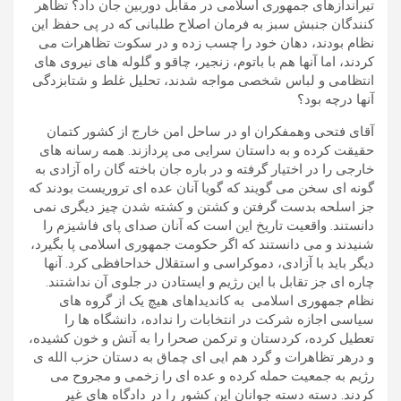
تیراندازهای جمهوری اسلامی در مقابل دوربین جان داد؟ تظاهر
کنندگان جنبش سبز به فرمان اصلاح طلبانی که در پی حفظ این
نظام بودند، دهان خود را چسب زده و در سکوت تظاهرات می
کردند، اما آنها هم با باتوم، زنجیر، چاقو و گلوله های نیروی های
انتظامی و لباس شخصی مواجه شدند، تحلیل غلط و شتابزدگی
آنها درچه بود؟
آقای فتحی وهمفکران او در ساحل امن خارج از کشور کتمان
حقیقت کرده و به داستان سرایی می پردازند. همه رسانه های
خارجی را در اختیار گرفته و در باره جان باخته گان راه آزادی به
گونه ای سخن می گویند که گویا آنان عده ای تروریست بودند که
جز اسلحه بدست گرفتن و کشتن و کشته شدن چیز دیگری نمی
دانستند. واقعیت تاریخ این است که آنان صدای پای فاشیزم را
شنیدند و می دانستند که اگر حکومت جمهوری اسلامی پا بگیرد،
دیگر باید با آزادی، دموکراسی و استقلال خداحافظی کرد. آنها
چاره ای جز تقابل با این رژیم و ایستادن در جلوی آن نداشتند.
نظام جمهوری اسلامی به کاندیداهای هیچ یک از گروه های
سیاسی اجازه شرکت در انتخابات را نداده، دانشگاه ها را
تعطیل کرده، کردستان و ترکمن صحرا را به آتش و خون کشیده،
و درهر تظاهرات و گرد هم ایی ای چماق به دستان حزب الله ی
رژیم به جمعیت حمله کرده و عده ای را زخمی و مجروح می
کردند. دسته دسته جوانان این کشور را در دادگاه های غیر