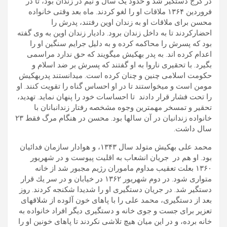
در كرج دستگیر شد و حدود یک سال و نیم در زندان بود، تا در
فروردین ۱۳۶۴ ملاقات او را لغو كردند. ماه بعد وقتی خانواده
محسن برای ملاقات او به زندان اوین رفتند، پدرش را
احضارکردند تا به داخل زندان برود. دادیار زندان اوین به وی گفته
بود که پسرش را محاكمه كرده و به دلیل جرایم سنگین او را
اعدام كرده اند. به پدر بهکیش میگویند كه حق ندارد مراسمی
بگیرد. با تحقیری ناروا به او گفتند كه پسرش بر ضد اسلام و
حكومت اسلامی چنین و چنان كرده است. میدانستند پدربهکیش
مومن است و میخواستند تا در او احساس گناه را تقویت كنند. او
را تحت فشار قرار دادند تا احساسات خود را پنهان نماید. تهدید،
تحقیر و تمسخر مهمترین وجوه مشخصه رفتار زندانبانان با
خانواده زندانیان در آن سالها بود. محسن در هنگام مرگ فقط ۲۳
سال داشت.
محمد علی بهكیش متولد سال ۱۳۴۳، و هوادار سازمان فدائیان
بود. او هم در جریان انشعاب به اقلیت پیوست و در شهریور
۱۳۶۰ بعلت تعقیب مداوم ماموران رژیم مجبور شد از خانه
متواری شود. در دوم شهریور ۱۳۶۲ در خیابان و در سر یك قرار
دستگیر شد. در جریان دستگیری او را شدیدا شكنجه كردند. روز
بعد از دستگیری، محمد علی را با پاهای خون آلوده از شلاقهای
تعزیر برای جست و جوی خانه و دستگیری دیگر افراد خانواده به
خانه برده، و در این میان هیچ تلاشی نکردند تا پاهای خونین او را