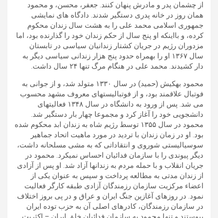
از چشمان پدر و مادرش پنهان کنند. جعفر، محسن، و محمود
همان روز در خانه پدری دستگیر شدند. دادگاه های نمایشی
جمهوری اسلامی محمد علی را به هشت سال زندان محکوم
کرده، و بااینکه او پنج سال از حکم زندان خود را گذارنده بود، اما
مزدوران رژیم در جریان کشتار زندانیان سیاسی در تابستان
سال ۱۳۶۷ او را بهمراه حدود پنج هزار زندانی سیاسی دیگر به
دار کشیدند. محمد علی در هنگام مرگ تنها ۲۴ سال داشت.
محمود بهكیش (حمید) در سال ۱۳۳۰ متولد شد، و از جوانی به
فوتبال علاقمند بود، و از فوتبالیستهای معروف مشهد محسوب
می شد. پس از ورود به دانشگاه در سال ۱۳۴۸ فعالیتهای
دانشجویی خود را آغاز كرد و مجموعا چهار بار دستگیر شد.
محمود در سال ۱۳۵۵ توسط رژیم شاه به زندان ابد محکوم شده
بود. او در زمان زندان با تردید در مورد ماهیت اتحاد جماهیر
سوسیالیستی شوروی و انتقاداتی که به مشی مسلحانه داشت،
دیگر پیوندی را با سازمان فدائیان احساس نمیكرد. محمود در
جریان انقلاب و با حمله مردم به زندانها آزاد شد. او پس از آزادی
از زندان مدتی به مطالعه پرداخت و سپس به عنوان یكی از
اعضاء مركزیت سازمان رزمندگان آزادی طبقه كارگر فعالیت
نمود. در روزهای آغازین جنگ ایران و عراق و در پی بروز اختلاف
در سازمان رزمندگان، کادرهای اصلی آن به حزب توده ایران
پیوستند و تنها محمود به سازمان فدائیان خلق ایران – اکثریت