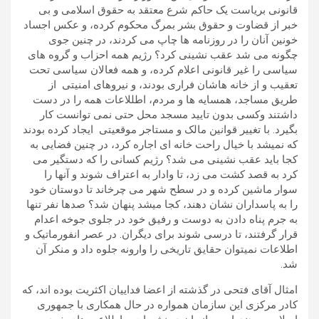
قانونی بریاست یک حاکم شرع معتقد به حقوق اسلامی و بی
خبر از قضاوت و حقوق بشر بمرگ محکوم کرده، و عکس اجساد
خونین آنان را در روزنامه ها چاپ می کردند، در چنین جوی
چگونه می شد عقب نشینی کرد؟ رژیم همه احزاب و گروه های
سیاسی را غیر قانونی اعلام کرده، و همه فعالان سیاسی تحت
تعقیب و از خانه هاشان فراری بودند، و نیروهای امنیتی از
طریق مساجد، همسایه ها و مردم، اطللاعات همه را در دست
داشتند وکسی بدون تایید مسجد محل حتی نمی توانست کار
بگیرد. با تغییر قوانین مالک و مستاجر موقعیتی ایجاد کرده بودند
که نمیشد با خیال راحت خانه ای اجاره کرد، در چنین فضایی به
کجا باید عقب نشینی می شد؟ رژیم کسانی را که دستگیر می
کرد به قصد کشت می زد، تا وادار به اعتراف شوند و آنها را
سوار ماشین کرده و در سطح شهر می چرخاند تا دوستان خود
را به پاسداران نشان دهند، کجا میشد پنهان شد؟ صدها نفر تنها
به جرم پناه دادن به دوست و رفیق خود در جلوی جوخه اعدام
قرار گرفتند، تا درسی شوند برای دیگران. در عصر انفورماتیک و
اطلاعات نمیتوان حقایق تاریخی را وارونه جلوه داد و منکر آن
شد.
امثال آقای فتحی در گذشته از اعضا فداییان اکثریت بوده اند، که
کادر مرکزی این سازمان همواره در حال همکاری با جمهوری