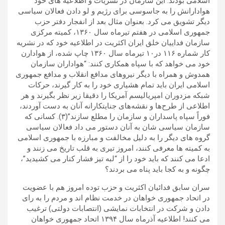
اسلامی بودند. این سازمان در نشریات و اطلاعیه های خود
هوادارانش را به جاسوسی برای رژیم و لو دادن فعالان سیاسی
دیگر تشویق می کرد. بعنوان مثال بعد از انفجار دفتر حزب
جمهوری اسلامی در هفتم تیرماه سال ۱۳۶۰، کمیته مرکزی
سازمان فداییان خلق ایران اکثریت در اطلاعیه خود که در نشریه
کار شماره ۱۱۶ در۱۰ تیرماه سال ۱۳۶۰ چاپ شده، از هوادارن
خود می خواهد که با سپاه همکاری کنند: “هواداران سازمان
همدوش و همراه با دیگر نیروهای مدافع انقلاب و مدافع جمهوری
اسلامی ایران باید تمام هشیاری خود را به کار گیرند، حرکات
شبکه مزدوران امپریالیسم آمریکا را دقیقا زیر نظر بگیرند و هر
اطلاعی از طرح‌ها و نقشه‌های جنایتکارانه آنان به دست آوردند،
فوراً سپاه پاسداران و سازمان را مطلع سازند”(۳). کسانی که
سازمان سیاسی شان به آنان دستور می داد فعالان سیاسی
گروه های دیگر را به دلیل مخالفت و مبارزه با جمهوری اسلامی
به کمیته ها معرفی کنند، امروز تیری به قلب تاریخ می زنند و
ادعا می کنند که باید خود را از “لبه تیز فشار کنار می کشیدید”،
چگونه و به کجا باید پناه می بردند؟
سران سابق فدائیان اکثریت و حزب توده امروز هم با عضویت
در اتحاد جمهوری خواهان در خدمت نظام اند و مردم را به رای
دادن و شرکت در انتخابات نمایشی (انتصابات دولتی) ترغیب
می کنند! اطلاعیه آذرماه سال ۱۳۹۴ اتحاد جمهوری خواهان