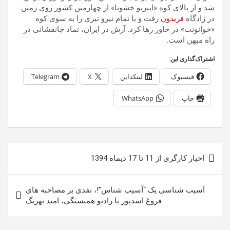
شد و از بالای کوه «اییریو خشوتا» از چهارمین کشور روی زمین
در زادگاه
فریدون
رفت و با تمام نیرو تیری را به سوی کوه
«خوانونت» در خاور رها کرد. آرش در ایران، نماد جانفشانی در
راه میهن است.
اشتراک‌گذاری این:
فیسبوک
لینکداین
X
Telegram
چاپ
WhatsApp
راهبری
اخبار کارگری از 11 تا 17 دیماه 1394
نوشته
آسیب شناسی یک “آسیب شناس”!، نقدی بر مصاحبه های
فروغ اسدپور با رادیو همبستگی، امید بهرنگ