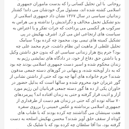
روحانی با این تحلیل کسانی را که بدست ماموران جمهوری
اسلامی کشته شده اند، مسئول مرگ خودشان می داند! کشتار
زندانیان سیاسی در سال ۱۳۶۷ نشان داد جمهوری اسلامی از
بدو تشکیل تحمل مخالف و دگراندیش را نداشته و بی هراس به
سرکوب هر آنکسی می پرداخت که جرات تفکر و یا اعتراض به
سیاست های ارتجاعی اش می کرد. اشرف بهکیش در پی
تشکیل کمیته های تیمی بود، محمود چه کرده بود؟ سیامک
تحلیل غلطی از ماهیت این نظام داشت، جرم محمد علی چه
بود؟ جرم پنج هزار زندانی سیاسی ای که بدون حق داشتن وکیل
و یا داشتن حق دفاع از خود، در دادگاه های نمایشی رژیم به
زندان محکوم شده و اسیر دست جمهوری اسلامی بودند چه بود
که به دار آویخته شده، و پنهانی در گورهای دسته جمعی مدفون
شدند؟ جرم خانواده های آنها چه بود که حتی از داشتن نشانی از
گور عزیزان خود محروم شده و سالها است که بدلیل حضور در
خاوران یکی از ده ها گور دسته جمعی قربانیان این رژیم مورد
آزار و اذیت قرار گرفته و حتی به زندان افتاده اند؟ پیرمردهای
۷۰ ساله توده ای که حتی در زندان هم دست از طرفداری از
جمهوری اسلامی برنداشته و عکس خمینی را برروی سفره
هفت سینشان می گذاشتند چه کرده بودند که با طناب های
کوتاه از سقف حلق آویز شدند؟ محسن بهکیش اسلحه به دست
گرفته بود، ندا آقا سلطان چه کرده بود که با شلیک تک