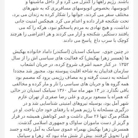
باشند. رژیم راهها را کنترل می کرد و از داخل ماشینها و
اتوبوسها، بخصوص اتوبوسهای مسافربری که به شهرهای
مختلف سفر می کردند، جوانها را شکار کرده به زندان می برد،
تحت شکنجه قرار داده و اعدام می کرد. هیچکس امنیت جانی
نداشت، و هیچ نهادی به مردم پاسخگو نبود، هرکه را که می
یافتند دستگیر، شکنجه و آزار می کردند و هر اعتراضی را هرچند
کوچک با سرب داغ پاسخ می دادند.
در چنین جوی، سیامک اسدیان (اسکندر) داماد خانواده بهکیش
ها (همسر زهرا بهکیش) که فعالیت های سیاسی اش را از سال
۱۳۵۲ در کنار حمید اشرف شروع کرده، در جریان انشعاب
سازمان فداییان به شاخه اقلیت پیوسته بود، مجبور شد مجددا
اسلحه به دست گرفته و به مصاف رژیمی برود که مصمم بود
همه گروه ها و جریان های سیاسی را تار و مار کرده و مخالفی
باقی نگذارد. در ۱۳ مهر ماه سال ۱۳۶۰ سیامک اسدیان در حالی
که همراه با مسعود بربری و علی رضا صفری از تهران عازم
شهر آمل بود، بوسیله نیروهای امنیتی شناسایی شد و در
درگیری مسلحانه با رژیم همراه با رفقای خود جان باخت. او در
هنگام مرگ تنها ۲۶ سال داشت و عمر کوتاهش همیشه در فرار
و گریز از دست ماموران ساواک و جمهوری اسلامی گذشت.
همسرش زهرا بهکیش بهمراه عموی سیامک به آمل رفته و جسد
او را تحویل گرفتند. بیش از شش ماه نبود که زهرا و سیامک