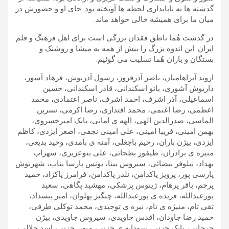
گذشته ها به ناپایداری لحظه ها آویخته بود. جای او و حضورش در
میان ما برای همیشه خالی خواهد ماند.
در گذشت هُما ناطق فقدان بزرگی است برای اهل فرهنگ و قلم
ایران. این اندوه بزرگ را بیش از همه به میشا و روشنک و
بستگان و یاران هُما تسلیت می گوئیم.
اروند آبراهامیان، ناصر آذرفروز، رسول آذرنوش، فرهاد آسور،
داریوش آشوری، بانو اسکندانی، قادر اسکندانی، حسین
اسماعیلی، آذر اشرف، احمد اشرف، ناصر اعتمادی، محمد
اعظمی، رضا اغنمی، محمد اقتداری، رضا اکرمی، نسرین
الماسی، صدرالدین الهی، الهه ی امانی، بابک امیرخسروی،
بهمن امینی، فریبا امینی، علی امینی نجفی، اصغر ایزدی، کاظم
ایزدی، بیژن باران، رحیم باجغلی، آمنه ی بامدی، وحید بدیعی،
منیره ی برادران، طیفور بطحائی، علی بنوعزیزی، سهراب
بهداد، نیلوفر بیضائی، سیروس بینا، یونس پارسا بناب، شهرنوش
پارسی پور، پرویز پاکدامن، نلدر پاکدامن، فرامرز پاکزاد، حمید
پرچم، باقر پرهام، ژینوس پزشکی، مهشید پگاهی، سعید
پورعبدالله، فریده ی پورعبدالله، چنگیز پهلوان، امیر پیشداد،
تقی تام، منیژه ی تام، نیره ی توحیدی، محمد توکلی طرقی،
حمید رضا جاودان، اقدس جاویدی، سیروس جاویدی، بیژن
جرجانی، بابک جزنی، سودابه ی جزنی، میهن جزنی، اسد جلالی،