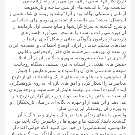
تاریخ نگار تنها “سخن از آنچه بود می راند و نه از آنچه می
شایست بود”. با اندیشه های از پیش ساخته و تاریخنویسی
آرمانی و مسلکی بیگانه بود و آنرا “تیشه به ریشه ی شک علمی و
استقلال اندیشه” می دانست. از تقلید بَری بود و برای شناسائی
و شرح گذشته به سراغ گزارشها و منابع دست اول بازمانده از
آن دوره می رفت و اسناد را به سخن می آورد. جُستارهای
تاریخی او پیرامون چگونگی پیدائی و شکل گیری نهادها و
نمادهای مدنیّت جدید در ایران، اوضاع اجتماعی و اقتصادی ایران
در سده ی نوزدهم، سرچشمه های فکر آزادیخواهی و قانون
گُستری در انقلاب مشروطه، سهم و جایگاه زنان در آن انقلاب،
جنبش های انقلابی در آستانه ی قرن بیستم، دستگاه روحانیت
شیعه و همدستی های آن با استبداد و ستیزه هایش با جنبش
آزادیخواهی، جنبه ها و عرصه های تاریک و ناشناخته ای از تاریخ
معاصر ما را آشکار کرده و افق های تازه ای به روی پژوهشگران
آینده گشوده است. نثر نوشته هایش از حساسیت و توجه ویژه ی
او نسبت به یافتن زبان مناسب و درخور برای گزارش تاریخ خبر
می دهد. و این همه از او چهره ی یگانه ای در میان تاریخنگاران و
به ویژه زنان روشنفکر ایران می سازد.
واپسین ماه های زندگی هما، در چنگ بیماری و در جنگ با آن
گذشت. یادها، گذشته ها و چهره ها در خاطرش رنگ باخته بود.
خاموشی، آتشفشانی را در خود می کشید. آنکه جهانی آکنده از
شور و شوق و جسارت و سنت گریزی و آزادگی بود، گسیخته از