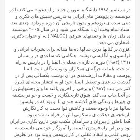
در سپتامبر ١٩٨٤ دانشگاه سوربن جدید از او دعوت می کند تا در
موسسه ی پژوهش های ایرانی به تدریس جنبش های فکری و
دینی سده ی نوزدهم و متون تاریخی آن دوره بپردازد. چندی بعد
استاد تمام وقت آن دانشگاه می شود و در سال ٢٠٠٥ موسسه
ی ملی زبان ها و تمدنهای شرقیِ (INALCO) به او عنوان دکتری
افتخاری می دهد.
افزون بر کتابها درین سالها ده ها مقاله برای نشریات ایرانی و
فرانسوی و انگلیسی نوشت. هنگامی که ساعدی در زمستان
١٣٦١ (١٩٨٢) دوره ی تازه ی مجله ی الفبا را در پاریس به راه
انداخت، هُما به جرگه ی همکاران و نویسندگان ثابت الفبا
پیوست و مقالات ارزشمندی در آن نوشت. یکسالی پس از در
گذشت ساعدی و تعطیل الفبا، خود او به انتشار مجله ی دَبیره
کمر می بندد (١٩٨٧) و برخی از آخرین یافته ها و پژوهشهایش را
در آنجا چاپ می کند. شوق تاریخنگاری و جُست و جو در پیشینه
ی چیزها و زندگی های گذشته چندان با او بود که در واپسین
سالها نیز با وجود ضعف و کاهش قوا دست به کار نگارش
تاریخچه ی دهکده ی مسکونی اش در فرانسه شده بود.
هُما ناطق از پیروان و سرآمدان مکتب نوین تاریخ نگاری در ایران
بود و در این راه فریدون آدمیت را آموزگار خود می دانست. به
روش علمی و انتقاد عقلی در کار پژوهش پایبند بود. در نظرش