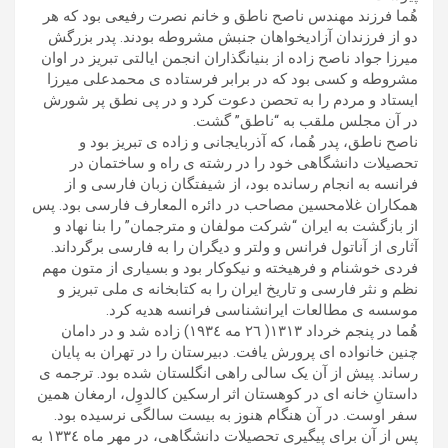
هُما فرزند مهندس ناصح ناطق و خانم نصرت رفیعی بود که هر
دو از فرزندان آزادیخواهان جنبش مشروطه بودند. پدر بزرگش
میرزا جواد ناصح زاده از بنیانگذاران انجمن ایالتی تبریز در اوان
مشروطه و کسی بود که در برابر فرستاده ی محمدعلی میرزا
ایستاد و مردم را به تحصن دعوت کرد و در پی نطق پر شورش
در آن مجلس ملقب به “ناطق” گشت.
ناصح ناطق، پدر هُما، که آذربایجانی و زاده ی تبریز بود و
تحصیلات دانشگاهی خود را در رشته ی راه و ساختمان در
فرانسه به انجام رسانده بود، از شیفتگان زبان فارسی و از
همکاران غلامحسین مصاحب در دائره المعارف فارسی بود. پس
از بازگشت به ایران “شرکت مولفان و مترجمان” را بنا نهاد و
آثاری از آناتول فرانس و ولتر و دیگران را به فارسی برگرداند.
فردی خوشنام و فرهیخته و نیکوکار بود و بسیاری از متون مهم
نظم و نثر فارسی و تاریخ ایران را به کتابخانه ی ملی تبریز و
موسسه ی مطالعات ایرانشناسی فرانسه هدیه کرد.
هُما در پنجم خرداد ١٣١٣( ٢٦ مه ١٩٣٤) زاده شد و در دامان
چنین خانواده ای پرورش یافت. دبیرستان را در تهران به پایان
رساند. پیش از آن یک سالی راهی انگلستان شده بود. ترجمه ی
داستانِ خانه ای در کوهستان اثر ارسکین کالدوِل، ارمغان همین
سفر اوست. در آن هنگام هنوز به بیست سالگی نرسیده بود.
پس از آن برای پیگیری تحصیلات دانشگاهی، در مهر ماه ١٣٣٤ به