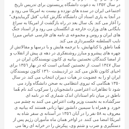
در سال ١٣٥٢ به دعوت دانشگاه پرینستون برای تدریس تاریخ
اجتماعی ایران در سده های نوزده و بیست به امریکا می رود و
در آنجا به یاری اسناد آن دانشگاه نگارش کتاب “قتل گریبایدوف”
را آغاز می کند. یک سال بعد در راه بازگشت از امریکا به سراغ
بایگانی های وزارت خارجه ی انگلستان می رود و از اسناد جنگ
های ایران و روس و مجموعه ی نامه های فارسی عباس میرزا
نایب السلطنه عکسبرداری می کند.
هُما ناطق با کتابهایش، با ترجمه هایش و با درسها و مقالاتش از
چهره های پیشرو و مبارز روشنفکری در دهه ی پیش از انقلاب و
از امضا کنندگان نخستین بیانیه ی کانون نویسندگان ایران در
سال ١٣٤٧ است. از نخستین کسانی است که در بهار ١٣٥٦ برای
احیای کانون تلاش می کند. در اردیبشت ١٣٦٠ کانون نویسندگان
ایران او را به عضویت در هیأت دبیران انتخاب می کند. در سال
١٣٥۰ هنگامی که نیروی انتظامی به صحن دانشگاه وارد می
شود تا تظاهرات اعتراضی دانشجویان را سرکوب کند نام هُما
ناطق در میان نام استادان اندک شماری که در نامه ای
سرگشاده به نخست وزیر وقت اعتراض می کنند به چشم می
خورد. و همراه با سیمین دانشور تنها زنانی هستند که بیانیه ی
معروف به ٥٨ نفر را در آبان ١٣٥٦ در آستانه ی سفر شاه به
امریکا امضا می کنند. در اواخر همان ماه مأموران رژیم پس از
دستگیری و ضرب و شتم وی، پیکرش را در خرابه ای رها می