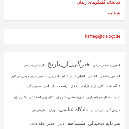
کتابخانه گفتگوهای زندان
شبنامه
haftegi@dialogt.de
#برگی_از_تاریخ
#اوین_حافظه_تاریخی
#زندانی_سیاسی
#عباس_هاشمی
#فدایی
#قیام_علیه_اعدام
#نه_می_بخشیم_نه_فراموش_می‌کنیم
#نگاه_هفته
#ژن_ژیان_ئازادی
اخلاق
ارنست مندل
اکبر معصوم‌بیگی
خاوران
تهی‌دستان شهری
تجدید ساختار سرمایه‌داری
تکنولوژی اطلاعاتی
دادگاه عباسی
خیزش آبان
خیزش دی
دوران
سازمان‌یابی
شبنامه
سرمایه‌ دیجیتالی
عصر اطلاعات
عصر