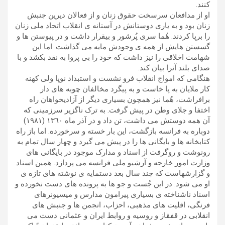
کنند.
او از مدافعان سرسخت حقوق زنان و از فعالان دیرین جنبش
زنان بود و به یاری دوستانش در آستانه ی انقلاب اتحاد ملی زنان
را برپا کردند. هُما سری پُرشور و بیقرار داشت و در پیوستن ها و
گسستن هایش از همه ی وجودش مایه می گذاشت. اما این
شهامت اخلاقی را نیز داشت که خود را بی پروا به نقد بکشد و با
صدای بلند آنرا بیان کند.
هنگامی که امواج انقلاب فرو نشست و استبداد نوپا ولی کهنه
کار ملایان به پا خاست و به پیگرد مخالفان چوبه های دار
برافراشت، هُما نیز همچون بسیاری دیگر از آزادیخواهان راه
اختفا و جلای وطن در پیش گرفت. به ترک ناگزیر سرزمینی که
آن همه دوستش می داشت، تن داد و در آذر ماه ١٣٦٠ (١٩٨١)
دوباره به فرانسه بازگشت، این بار خسته و سرخورده. اما باز راه
کتابخانه ها و بایگانی ها را در پیش می گیرد و چهار سال تمام به
رونوشت و روگرفت از اسناد و مدارک موجود در بایگانی های
وزارت امور خارجه و آرشیو ملی فرانسه می پردازد. همین اسناد
و گزارشهاست که چند سال بعد دستمایه ی نوشته های تازه ی
او می شود. در این جُست و جو ها به پرونده های دست نخورده و
اسناد ناشناخته ی بسیاری پیرامون مدارس و میسیونرهای
فرنگی، اقلیت های مذهبی، احزاب، انجمن ها و جنبش های
انقلابی در قفقاز و روسیه و روابط ایران و عثمانی دست می