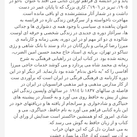
یابد و در اندیشه ی فراهم آوردن کتابی می افتد با عنوان “باکو در
١٩٠٥، تبریز در ١٩٠٦”، کاری بزرگ که تا پایان عمر در دست
داشت و در شمار آثار منتشرنشده ی او باقی مانده است.
مهاجرت ناخواسته و از سرگرفتن زندگی تازه در فرانسه به
عنوان پناهنده ی سیاسی با وجود همه ی دشواری ها و جدائی
ها، سرآغاز دوره ی جدیدی در زندگی شخصی و حرفه ای اوست.
شالوده ی دو اثر مهم او در این دوره، یعنی زمانه و کارنامه ی
میرزا رضا کرمانی و بازرگانان در داد و ستد با بانک شاهی و رژی
تنباکو در تهران، برپایه ی اسناد حاج محمد حسین امین الضرب،
ریحته شده بود. در کتاب ایران در راهیابی فرهنگی به شرح
زمانه ی محمد شاه می پردازد و می کوشد خدمات حاجی میرزا
آقاسی را که “به ناحق بدنام” شده بود بازنماید. اثر دیگر او در این
دوره کارنامه ی فرهنگی فرنگی در ایران است که برآوردی ست
از کار مدارس مذهبی و غیر مذهبی فرانسویان در ایران در
فاصله ی سالهای ١٨٣٧ تا ١٩١٤. در سالهای واپسین زندگی اش
بیش از پیش به حافظ روی می آورد و به جُستار در پیشینه های
خنیاگری و شادخواری. و سرانجام از یافته ها و دریافتهای خود در
این باره کتابی فراهم می آورد به نام حافظ، خنیاگری، می و
شادی. امروز که او همنشین خاکستر است صدایش از ورای آن
کتاب و از زبان حافظ به گوش می رسد که:
به می عمارتِ دل کن که این جهانِ خراب
بر آن سر است که از خاکِ ما بسازد خشت