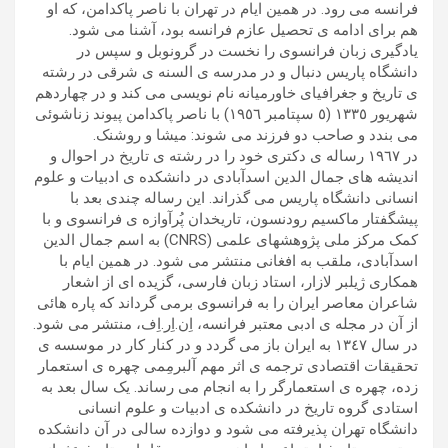
فرانسه می رود. در همین ایام در تهران با ناصر پاکدامن، که او
هم برای ادامه ی تحصیل عازم فرانسه بود، آشنا می شود.
یادگیری زبان فرانسوی را نخست در گرونوبل و سپس در
دانشگاه پاریس دنبال و در مدرسه ی السنه ی شرقی در رشته
ی تاریخ و جغرافیای خاورمیانه نام نویسی می کند و در چهاردهم
شهریور ١٣٣٥ (٥ سپتامبر ١٩٥٦) با ناصر پاکدامن پیوند زناشوئی
می بندد و صاحب دو فرزند می شوند: میشا و روشنک.
در ١٩٦٧ رساله ی دکتری خود را در رشته ی تاریخ در احوال و
اندیشه های جمال الدین اسدآبادی در دانشکده ی ادبیات و علوم
انسانی دانشگاه پاریس می گذراند. این رساله چندی بعد با
پیشگفتار ماکسیم رودنسون، تاریخدان پُرآوازه ی فرانسوی و با
کمک مرکز ملی پژوهشهای علمی (CNRS) به اسم جمال الدین
اسدآبادی، ملقب به افغانی منتشر می شود. در همین ایام با
همکاری ژیلبر لازار، استاد زبان فارسی، گزیده ای از اشعار
شاعران معاصر ایران را به فرانسوی برمی گرداند که پاره هائی
از آن در مجله ی ادبی معتبر فرانسه، اِن.اِر.اِف، منتشر می شود.
در سال ١٣٤٧ به ایران باز می گردد و در کنار کار در موسسه ی
تحقیقات اقتصادی ترجمه ی اثر مهم آلبرمِمی چهره ی استعمار
زده، چهره ی استعمارگر را به انجام می رساند. یک سال بعد به
استادی گروه تاریخ در دانشکده ی ادبیات و علوم انسانی
دانشگاه تهران پذیرفته می شود و دوازده سالی در آن دانشکده