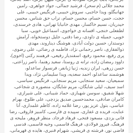
محمد جلالی (م.سحر)، فرشید جمالی، جواد جواهری، رامین
جهانبگلو، ویدا حاجبی، سروش حبیبی، فرنگیس حبیبی، علی
حجت، حسن حسام، محسن حسام، تراب حق شناس، محسن
حیدریان، نسیم خاکسار، مهدی خانبابا تهرانی، هادی خرسندی،
لطفعلی خنجی، افسانه ی خواجوی، اسماعیل خویی، سبا
خویی، جمیله ی داودی، رضا دقتی، جلیل دوستخواه، آرامش
دوستدار، حسین دولت آبادی، هوشنگ دیناروند، مهدی
ذوالفقاری، ناصر رحمانی نژاد، فاطمه ی رضائی، علی رضوی،
پری رفیع، محمود رفیع، اسفندیار رفیعی، فرهمند رکنی (اخوی)،
داوود رمضان زاده، ترانه ی روستا، سعید رهنما، ناصر زراعتی،
حسن زرهی، ایران زندیه، ژنیا ژیانفر، فرنسواز ساعدلو،
هوشمند ساعدلو، احمد سعدیه، ویدا سلیمانی نژاد، ویدا
سمیعیان، سعید سنجابی، مریم سنجابی، فرنگیس سیاسی،
اسد سیف، لیلی شایگان، مریم شایگان، منصوره ی شجاعی،
شهلا شفیق، سوسن شهبازی، حماد شیبانی، علی شیرازی،
کامران صادقی، محمدحسین صدیق یزدچی، علی طلوع، بهرام
عباسی، بتول عزیز پور، رضا علامه زاده، کاظم علمداری، آنا
عنایت، فریده ی غفاری، سپیده ی فارسی، کامبیز فاروقی، رضا
فانی یزدی، مسعود فتحی، فرهاد فرجاد، منظر فروهر، ملیحه ی
فرهنگ، فیروز فولادی، فرهنگ قاسمی، وجیه قاسمی، قدسی
قاضی نور، فرشته ی قریشی، شهرام قنبری، هایده ی قهرمانی،