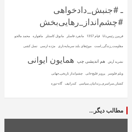
ـ #جنبش_دادخواهی
#چشم‌انداز_رهایی‌بخش
فریبرز رئیس‌دانا
قیام 1357
مانفرد فاسلر
مانوئل کاستلز
ماهواره‌
محمد مالجو
مقاومت_زندگی_است
موج‌های بلند سرمایه‌داری
مژده ارسی
نسل کشی
همایون ایوانی
هم اندیشی چپ
نشریه آرش
ویلم فلوسر
پرویز قلیچ‌خانی
چشم‌انداز تاریخی‌ـ‌جهانی
کشتار_سراسری_زندانیان_سیاسی
کندراتیف
گاه-دوره
مطالب دیگر...