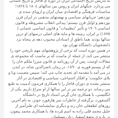
به تدریس تاریخ اجتماعی ایران در دوره ی قاجار و تاریخ عثمانی
می پردازد. جنگهای ایران و روس بین سالهای ١٨۰٤ تا ١٨٢٨؛
مناسبات فرهنگی و اقتصادی میان ایران و اروپای سده ی
نوزدهم؛ جریانهای سیاسی و نهضتهای مذهبی در ایران قرن
نوزدهم و اوایل قرن بیستم؛ پیدائی انقلاب مشروطه و قانون
اساسی ١٩۰٦ و تأثیر “تنظیمات” و قانون اساسی عثمانی (
١٨٧٥) بر ایران، زمینه ها و مایه های اصلی درسهای او درین
سالها بودند. هما ناطق از استادان محبوب دهه ی پنجاه نزد
دانشجویان دانشگاه تهران بود.
در همین دوره است که برخی از پژوهشهای مهم تاریخی خود را
منتشر می کند، از جمله: از ماست که بر ماست که مجموعه ی
مقالات اوست. پس از آن روزنامه ی قانون میرزا ملکم خان را
که از بیستم فوریه ی ١٨٩۰، در زمان ناصرالدین شاه، در لندن
در می آمد با مقدمه ای تجدید چاپ می کند؛ سپس مصیبت وبا و
بلای حکومت؛ و افکار اجتماعی، سیاسی و اقتصادی در آثار
منتشر نشده ی دوران قاجار را با همکاری فریدون آدمیت به طبع
می رساند. دو ترجمه نیز در این سالها از او سراغ داریم. یکی از
انگلیسی، با همکاری جان گِرنی استاد تاریخ در دانشگاه
آکسفورد، برگرفته از خاطرات سر هارفورد جونز، به نام آخرین
روزهای لطفعلی خان زند و دیگری نمایشنامه ای طنزآمیز از
جلیل محمد قلی زاده به اسم مُرده ها، با همکاری محمد پیفون،
در باره ی وضع اسفبار زنان مسلمان.