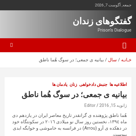
ه
جمعه, آگوست 7, 2026
حتوا
روید
گفتگوهای زندان
Prison's Dialogue
خـانـه
سال
بیانیه ی جمعی؛ در سوگ هُما ناطق
اطلاعیه ها
جنبش دادخواهی
زنان
یادمان ها
بیانیه ی جمعی؛ در سوگ هُما ناطق
ژانویه 15, 2016
Editor
هُما ناطق پژوهنده ی گرانقدر تاریخ معاصر ایران در یازدهم دی
ماه ١٣٩٤، نخستین روز سال نو میلادی ٢۰١٦ در سکونتگاه خود
در دهکده ی اَرو (Arrou) در فرانسه به خاموشی و خوابگه ابدی
پیوست.