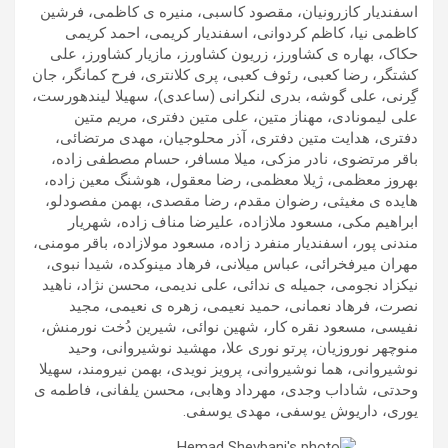
اسفندیار کازرونیان، مقصود کاسبی، منیره ی کاظمی، فرشین
کاظمی نیا، کاظم کردوانی، اسفندیار کریمی، احمد کریمی
حکاک، بهاره ی کشاورز، زریون کشاورز، مازیار کشاورز، علی
کشتگر، رضا کعبی، رئوف کعبی، پری کلانتری، فرح کمانگر، جان
گِرنی، علی گوشه، بدری لنکرانی (ساعدی)، سهیلا لیندهورست،
علی لیمونادی، مهناز متین، علی متین دفتری، مریم متین
دفتری، هدایت متین دفتری، آذر محلوجیان، مهدی مرتضائی،
باقر مرتضوی، نادر مزکی، میلا مسافر، حسام مصطفی زاده،
بهروز معظمی، ژیلا معظمی، رضا معقول، هوشنگ معین زاده،
هایده ی مغیثی، رضوان مقدم، رضا مقصدی، بهمن مفصودلو،
ابراهیم مکی، مسعود ملازاده، علیرضا مناف زاده، شهریار
مندنی پور، اسفندیار منفرد زاده، مسعود مولازاده، باقر مومنی،
مهران میرفخرائی، عباس میلانی، فرهاد مینوکده، شیدا نبوی،
نیکزاد نجومی، جمیله ی ندائی، علی ندیمی، محسن نژاد، ناهید
نصرت، فرهاد نعمانی، حمید نعیمی، زهره ی نعیمی، مجید
نفیسی، مسعود نقره کار، شهین نوائی، شیرین دُخت نورمنش،
منوچهر نوروزیان، پرتو نوری علا، مهشید نوشیروانی، وحید
نوشیروانی، هما نوشیروانی، پرویز نویدی، بهمن نیرومند، سهیلا
وحدتی، شاداب وجدی، مهرداد وهابی، محسن یلفانی، فاطمه ی
یوری، داریوش یوسفی، مهدی یوسفی.