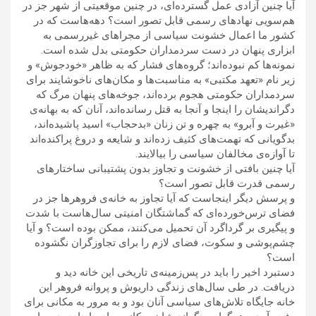
آیا چنین آزادی عمل گسترده‌ای، در چنین موقعیتی از شهر جز در
هم‌سویی نهادهای رسمی قابل تصور است؟ دهه‌هاست که در
کشور ما اعمال خشونت سیاسی از مجراهای غیررسمی به
.
ابزاری پنهان در دست سردمداران حکومتی بدل شده است
»
«
نمونه‌ها کم نبوده‌اند؛ گروه‌های فشار که به ظاهر
خودجوش
و
»
«
زیر نام
تعهد مکتبی
به مناسبت‌ها و مکان‌های ناخوشایند برای
سردمداران حکومتی هجوم برده‌اند، جوخه‌های پنهان مرگ که
دگراندیشان را اینجا و آنجا به قتل رسانده‌اند، آنان که به بهانه‌ی
»
«
»
«
غیرت و آبرو
به چهره و تن زنان
بدحجاب
اسید پاشیده‌اند،
بدگویانی که تهمت‌های کثیف زده‌اند و شایعه و دروغ پراکنده‌اند
.
تا آوازه‌ی مخالفان سیاسی را بیالایند
آیا چنین بافتی از خشونت و تجاوز بدون پشتیبانی ساختارهای
رسمی قدرت قابل تصور است؟
و پرسش دیگر اینجاست که آیا تجاوز به خانه‌ی فروهرها جز در
فضای ترس‌خورده‌ای که گماشتگان امنیتی سال‌هاست با شدت
و پیگیری بر گرداگرد آن تحمیل می‌کنند، ممکن بوده است؟ و آیا
چشم‌پوشی و سکوت، فضای لازم را برای تجاوزگران نگشوده
است؟
دستبرد اخیر را باید در پس‌زمینه‌ی تاریخی این خانه دید و
.
دریافت
در طی سال‌های زندگی داریوش و پروانه فروهر این
خانه جایگاه تلاش‌های سیاسی آنان بود و به مرور به مکانی برای