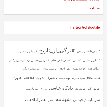
شبنامه
haftegi@dialogt.de
#برگی_از_تاریخ
#اوین_حافظه_تاریخی
#زندانی_سیاسی
#عباس_هاشمی
#فدایی
#قیام_علیه_اعدام
#نه_می_بخشیم_نه_فراموش_می‌کنیم
#نگاه_هفته
#ژن_ژیان_ئازادی
اخلاق
ارنست مندل
اکبر معصوم‌بیگی
خاوران
تهی‌دستان شهری
تجدید ساختار سرمایه‌داری
تکنولوژی اطلاعاتی
دادگاه عباسی
خیزش آبان
خیزش دی
دوران
سازمان‌یابی
شبنامه
سرمایه‌ دیجیتالی
عصر اطلاعات
عصر