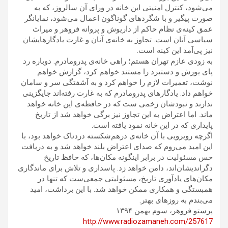
می‌شود، کنترل امنیتی این خانه در ورای آن سالروز، که به
صورت پیگیر و با شگردهای گوناگون اعمال می‌شود، نمایانگر
عمق کینه‌ی نظام حاکم از داریوش و پروانه فروهر و میراث
.
سیاسی آنان است
تجاوز به خانه‌ی آنان و غارت یادگارهایشان
.
نیز پی‌آمد این کینه است
.
به زودی عازم تهران هستم؛ راهی خانه‌ی پدرومادرم
دوباره رد
پای یورش و دستبرد را مستند خواهم کرد، گزارش خواهم
نوشت، تعمیرات لازم را خواهم کرد و به آشفتگی سر و سامان
.
خواهم داد
یادگارهای پدرومادرم که به غارت رفته‌اند جایگزینی
ندارند و نبودشان زخمی ست که در حافظه‌ی این خانه خواهد
.
ماند
اما اعتراض به این تجاوز نیز برگی خواهد شد از تاریخ
.
پایداری که در این خانه نمود یافته است
اگرچه روبرویی با آن خانه‌ی درهم‌شکسته دردناک خواهد بود، با
این امید می‌روم که صدای اعتراض بلند خواهد شد و به دریافت
حس مسئولیت در برابر اینگونه مکان‌ها، که حافظ تاریخ
.
دگراندیشان‌اند، دامن خواهد زد
پاسداری و تلاش برای ماندگاری
مکان‌های یادآوری تاریخ، مسئولیتی جمعی‌ست که تنها در
.
همبستگی و همکاری ممکن خواهد شد
با این برداشت، امید
.
می‌بندم به روزهای بهتر
پرستو فروهر، سوم بهمن ۱۳۹۴
http://www.radiozamaneh.com/257617