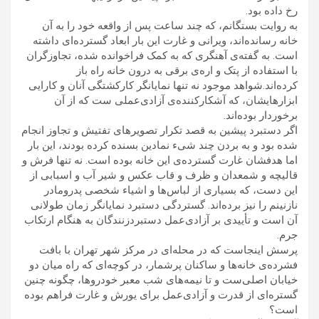
.
رخ داده بود
به روایت بستگانم، که چند ساعت پس از واقعه خود را به آن
خانه رسانده‌اند، ویرانی و غارت این بار ابعاد گسترده‌ای داشته
.
است
به گفته‌ی آهنگری که به کمک فراخوانده شده، تجاوزگران
با استفاده از پتک و اره‌ی برقی به درون خانه راه باز
.
کرده‌اند
شواهد موجود نه تنها نمایانگر کارکشتگی آنان و کارایی
ابزارهایشان، که آشکارکننده‌ی آزادی‌‌عملی ست که از آن
.
برخوردار بوده‌اند
اگر دستبرد پیشین به قصد تکرار تصویرهای تفتیش و تجاوز انجام
شده بود و به بردن چند شیء نمادین بسنده کرده بودند، این بار
.
اما هدفشان غارت گسترده‌ی این خانه بوده است
نه تنها فرش و
قالیچه و شمعدان و ظرف و قاب عکس و شیر آب و اسبابی از
این دست، که بسیاری از لباس‌ها و اشیاء شخصی پدرومادر
.
نازنینم را نیز برده‌اند
گستردگی دستبرد نمایانگر زمان طولانی
آن است و تأییدی بر آزادی‌عمل دستبردزنندگان به هنگام ارتکاب
.
جرم
پرسش اینجاست که در محله‌ای در مرکز شهر تهران با بافت
فشرده‌ی خانه‌ها و ساکنان پرشمار، در کوچه‌ای که راه میان دو
خیابان اصلی‌ست و تا نیمه‌های شب معبر خودروها، چگونه چنین
گستره‌ای از قدرت و آزادی‌عمل برای یورش و غارت فراهم بوده
است؟