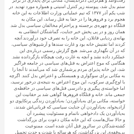
رفت‌وآمد و هم‌گرایی دگراندیشان، مکانی برای پایداری در برابر
.
ستم بدل شد، پیوسته زیر کنترل امنیتی و همواره مورد تهدید
در
شب یکم آذر ۱۳۷۷ که تیم عملیاتی وزارت اطلاعات به این خانه
هجوم برد و فروهرها را در خفا به قتل رساند، این مکان به
.
قتلگاه دو چهره‌ی برجسته و پراحترام مخالفان سیاسی بدل شد
همان روز و در پی پخش خبر جنایت، گماشتگان انتظامی به
.
بهانه‌ی ردیابی قاتلان، این خانه را به تصرف خود درآوردند
آنچه
کردند اما تفتیش خانه بود و غارت سندها و آرشیوهای سیاسی،
.
که در آن نگهداری می‌شد
هیچ‌ گزارش رسمی درباره‌ی این
.
عملکرد داده نشد و آنچه به غارت رفت هیچگاه بازگردانده نشد
هنگامی که موج اعتراض به قتل‌های سیاسی در جامعه فراگیر
شد، این خانه پذیرای مردم پرشماری شد که می‌آمدند تا آنجا را
.
به مکانی برای سوگواری و همبستگی و اعتراض بدل کنند
اگرچه
با اوج‌گیری سرکوب، این موج اعتراض به نتیجه‌ی درخور نرسید،
اما خواسته‌ی پیگیری و دادرسی قتل‌های سیاسی در حافظه‌ی
.
جمعی ماند
خانه‌ و قتلگاه فروهرها گواهی شد بر حقانیت این
خواسته، مکانی برای به‌یادآوردن؛ به‌یادآوردن زندگی پرتکاپوی دو
آزادیخواه، به‌یادآوردن آن جنایت سیاسی که قربانی‌اش شدند،
.
به‌یادآوردن یک دادخواهی ناتمام و مسئولیت پیشبرد آن
و حالا سال‌هاست که این خانه مکان دعوت برای بزرگداشت
.
کشته‌شدگان در سالروز قتل آنان شده است
ممنوعیت
بی‌وقفه‌ی این بزرگداشت، که هرساله با شدت و حدت تحمیل