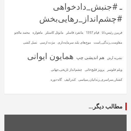
ـ #جنبش_دادخواهی
#چشم‌انداز_رهایی‌بخش
فریبرز رئیس‌دانا
قیام 1357
مانفرد فاسلر
مانوئل کاستلز
ماهواره‌
محمد مالجو
مقاومت_زندگی_است
موج‌های بلند سرمایه‌داری
مژده ارسی
نسل کشی
همایون ایوانی
هم اندیشی چپ
نشریه آرش
ویلم فلوسر
پرویز قلیچ‌خانی
چشم‌انداز تاریخی‌ـ‌جهانی
کشتار_سراسری_زندانیان_سیاسی
کندراتیف
گاه-دوره
مطالب دیگر...