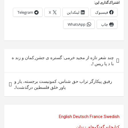
اشتراک‌گذاری این:
فیسبوک
لینکداین
X
Telegram
چاپ
WhatsApp
راهبری
چند شعر تازه از مجید خرمی: گستره ی جشن ِکمان و زند ه
نوشته
با د پا ریس !ـ
رفیق پیکارگر تراب حق شناس، کمونیست برجسته، یار و
یاور خلق فلسطین درگذشت!ـ
English
Deutsch
France
Swedish
کتابخانه گفتگوهای زندان