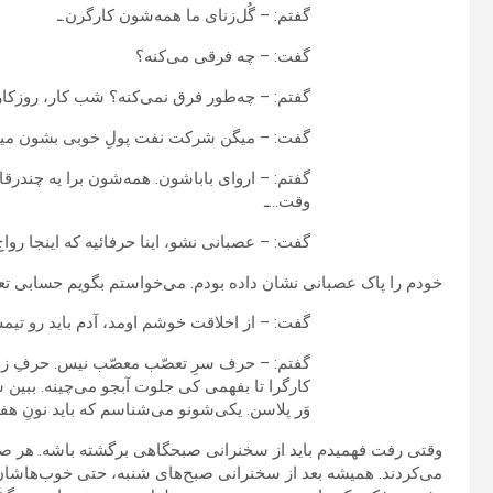
گفتم: – گُل‌زنای ما همه‌شون کارگرن.ـ
گفت: – چه فرقی می‌کنه؟
گفتم: – چه‌طور فرق نمی‌کنه؟ شب کار، روزکار
گفت: – میگن شرکت نفت پولِ خوبی بشون مید
گفتم: – اروای باباشون. همه‌شون برا یه چندرقاز
وقت…ـ
گفت: – عصبانی نشو، اینا حرفائیه که اینجا رواج 
خودم را پاک عصبانی نشان داده بودم. می‌خواستم بگویم حسابی تعصب
گفت: – از اخلاقت خوشم اومد، آدم باید رو تی
گفتم: – حرف سرِ تعصّب معصّب نیس. حرفِ زوری
کارگرا تا بفهمی کی جلوت آبجو می‌چینه. ببین سر
وَر پلاسن. یکی‌شونو می‌شناسم که باید نونِ هف
وقتی رفت فهمیدم باید از سخنرانی صبحگاهی برگشته باشه. هر صبح
می‌کردند. همیشه بعد از سخنرانی صبح‌های شنبه، حتی خوب‌هاشان هم