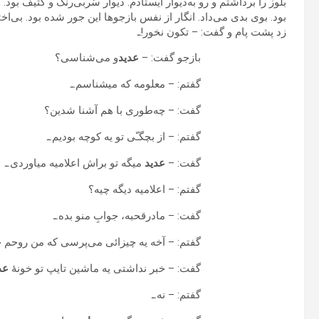
بلوز را برداشتم و رو به‌دیوار ایستادم. دیوار سُربی‌رنگ و کثیف بود
بود. بوی بدی می‌داد. انگار از نفس بازجوها این جور شده بود. بی‌ا
زد پشت پام و گفت: – تکون نخور!ـ
بازجو گفت: –
عدید
و می‌شناسی؟
گفتم: – معلومه که میشناسم.ـ
گفت: – چه‌طوری با هم آشنا شدین؟
گفتم: – از بچگـّی تو یه کوچه بودیم.ـ
گفت: –
عدید
میگه تو براش اعلامیه میاوردی.ـ
گفتم: – اعلامیه دیگه چیه؟
گفت: – مادرقحبه، جوابِ منو بده.ـ
گفتم: – آخه یه چیزائی می‌پرسی که من روحم خب
گفت: – خبر نداشتی یه ماشین تایپ تو خونهٔ
عد
گفتم: – نه.ـ