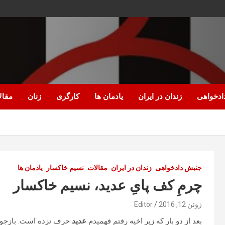
ادخواهی
زندان در ایران
یادمان ها
کارگری
زنان
مقال
جنبش دادخواهی
زندان در ایران
مقالات
نسیم خاکسار
یادمان ها
چرمِ کف پایِ عدید، نسیم خاکسار
ژوئن 12, 2016
Editor
بعد از دو بار که زیر اخیه رفتم فهمیدم
عدید
حرف نزده است. بازجوها