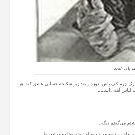
 پایِ عدید
کِ چرم کفِ پاش بدوزد و بعد زیر شکنجه حسابی عشق کند. هر
لباس آهنی است.ـ
اشتم می‌گفتم دیگه.ـ
ی ماشین تایپو می‌خوایم اون ضربه‌ها رو میشمره!ـ