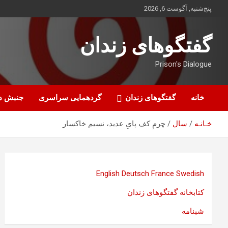
ه
پنج‌شنبه, آگوست 6, 2026
حتوا
روید
گفتگوهای زندان
Prison's Dialogue
خانه
گفتگوهای زندان
گردهمایی سراسری
جنبش د
خـانـه
سال
چرمِ کف پایِ عدید، نسیم خاکسار
English
Deutsch
France
Swedish
کتابخانه گفتگوهای زندان
شبنامه