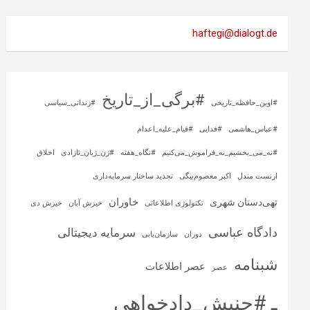
haftegi@dialogt.de
#برگی_از_تاریخ
#اوین_حافظه_تاریخی
#زندانی_سیاسی
#عباس_هاشمی
#فدایی
#قیام_علیه_اعدام
#نه_می_بخشیم_نه_فراموش_می‌کنیم
#نگاه_هفته
#ژن_ژیان_ئازادی
اخلاق
ارنست مندل
اکبر معصوم‌بیگی
تجدید ساختار سرمایه‌داری
خاوران
تهی‌دستان شهری
تکنولوژی اطلاعاتی
خیزش آبان
خیزش دی
دادگاه عباسی
سرمایه‌ دیجیتالی
دوران
سازمان‌یابی
شبنامه
عصر اطلاعات
عصر
ـ #جنبش_دادخواهی