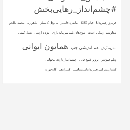
#چشم‌انداز_رهایی‌بخش
فریبرز رئیس‌دانا
قیام 1357
مانفرد فاسلر
مانوئل کاستلز
ماهواره‌
محمد مالجو
مقاومت_زندگی_است
موج‌های بلند سرمایه‌داری
مژده ارسی
نسل کشی
همایون ایوانی
هم اندیشی چپ
نشریه آرش
ویلم فلوسر
پرویز قلیچ‌خانی
چشم‌انداز تاریخی‌ـ‌جهانی
کشتار_سراسری_زندانیان_سیاسی
کندراتیف
گاه-دوره