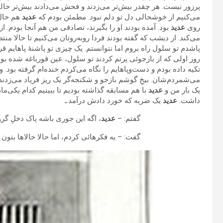
پرزور نیست. هر چقدر بیش‌تر می‌زدند و فحش می‌دادند بیش‌تر حالی
می‌کنیم از خوشحالی دل تو دلم نبود. مطمئن بودم که
عدید
هم حال 
روی
عدید
بود. آمده بودند او را بگیرند، تصادفی من هم آنجا بودم. 
می‌کند. از دیشب که گفته بودند فردا روبه‌روتان می‌کنیم تا حالا من
پاشدم تو سلول راه بروم اما نتوانستم. یک چیزی تو پاشنهٔ پاهایم قر
روز اولی که از بازجوئی پرتم کردند تو سلول، عین قورباغه شده بودم
تکیه داده بودم و دست‌وپاهایم را نگاه می‌کردم خنده‌ام گرفته بود.
می‌شمردم‌شان. بیخِ گوشم بازجو و شکنجه‌گر یک ریز فریاد می‌زدن
یک بار من و
عدید
با هم مسابقه گذاشته بودیم تا ببینیم کدام یکی‌ما
داشت.
عدید
یک ضربه که خورد دادش درآمد.ـ
گفتم: –
عدید
، اگه این جوری باشه پاک دخلِ‌ گرو
گفت: – یه فکرهائی کردم، اما حالا حالاها بتون ن