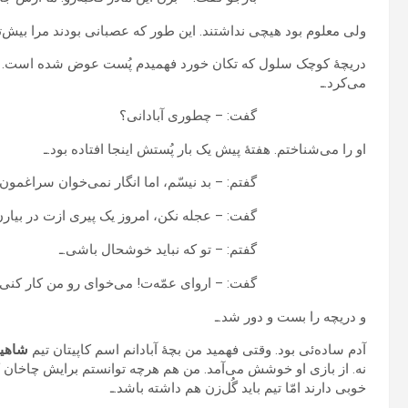
ولی معلوم بود هیچی نداشتند. این طور که عصبانی بودند مرا بیش‌ت
دریچهٔ کوچک سلول که تکان خورد فهمیدم پُست عوض شده است. نگ
می‌کرد.ـ
گفت: – چطوری آبادانی؟
او را می‌شناختم. هفتهٔ پیش یک بار پُستش اینجا افتاده بود.ـ
گفتم: – بد نیسّم، اما انگار نمی‌خوان سراغمون ب
گفت: – عجله نکن، امروز یک پیری ازت در بیار
گفتم: – تو که نباید خوشحال باشی.ـ
گفت: – اروای عمّه‌ت! می‌خوای رو من کار کنی؟ م
و دریچه را بست و دور شد.ـ
آدم ساده‌ئی بود. وقتی فهمید من بچهٔ‌ آبادانم اسم کاپیتان تیم
شاهی
نه. از بازی او خوشش می‌آمد. من هم هرچه توانستم برایش چاخان 
خوبی دارند امّا تیم باید گُل‌زن هم داشته باشد.ـ