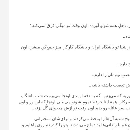
، دخلِ همه‌شونو آورده. اون وقت تو میگی فرق نمی‌کنه؟
ه.ـ
 شبا تو باشگاهِ ایران و باشگاهِ کارگرا میز جمع‌کن میشن. اون
داره.ـ
ِ تیم‌مان را دارم.ـ
مش تعصب داشته باشه.ـ
ه که می‌زنن. اگه یه دفه اومدی اونجا می‌برمت شب باشگاهِ
کار! همهٔ اینا حرفه. تمومِ شونو می‌بینی اونجا که این ور و اون
ت سر عائله رو بده. اون وقت تو ازش میخوای گُل بزنه.ـ
 شنبه آن‌ها را به‌خط می‌کردند و برای‌شان سخنرانی
 با زندانی‌ها بد دماغ می‌شدند. پتو را کشیدم روی پاهایم و