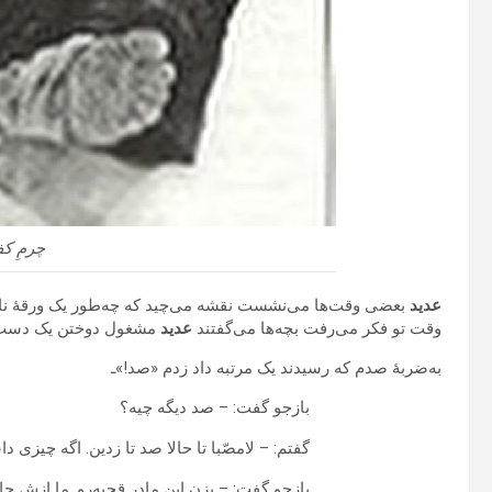
چرمِ کف
عدید
بعضی وقت‌ها می‌نشست نقشه می‌چید که چه‌طور یک ورقهٔ ناز
وقت تو فکر می‌رفت بچه‌ها می‌گفتند
عدید
مشغول دوختن یک دست 
به‌ضربهٔ صدم که رسیدند یک مرتبه داد زدم «صد!»ـ
بازجو گفت: – صد دیگه چیه؟
گفتم: – لامصّبا تا حالا صد تا زدین. اگه چیزی د
بازجو گفت: – بزن این مادر قحبه‌رو. ما ازش جا