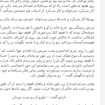
رفتم تو فکر. یک ماه و نیم بود تو همین سلول بودم. زخمِ پام نمی‌گ
روزِ
عدید
چه‌طور است. یاد او که می‌افتادم غصه‌ام می‌شد. یکی دو
کار می‌کرد. می‌خواند و کار می‌کرد. از ادبیات هم خوشش می‌آمد. 
روزها کار می‌کرد و شب‌ها درس می‌خواند. خودش بود و یک مادر پیر
پدرش زمینگیر بود. خرج خانه را او و دائیش با هم می‌دادند. دائیش
خوشحال بودم که با
عدید
کتک می‌خورم. اگر
عدید
تنها دستگیر می‌ش
اشکالی نداشت. تا حالاش خوب آمده بود. روی او اعتراف داشتند. دقی
فهمیدم آمده‌اند سراغم. پتو را زدم کنار و پا شدم. نگهبان در را که 
بلوز را روی سرم انداختم و پشت سرش راه افتادم. هوا داشت کم کم
رسیدیم یک موج هوای سرد از زیر بلوز تو یخه‌ام رفت و تنم را حسا
با
عدید
روبه‌رو شوم. اگر او را زخم و زیلی می‌دیدم حالم پاک خراب
احساس نامردی می‌کند. من نمی‌توانستم این جور احساسی داشته باش
و دوست نداری به‌سرت می‌آوردند. وقتی به‌این فکر می‌افتادم خود ب
بازجو به‌نگهبان گفت: – رو به‌دیوار نگهش دار.ـ
وقتی می‌چرخیدم از زیر بلوز شانه و پاهای
عدید
را دیدم. از آن طور
بود و باعث شد حالم آن جورها خراب نشود. اگر روی باندها خون نش
بازجو گفت: – بلوزو از رو سرت وردار.ـ