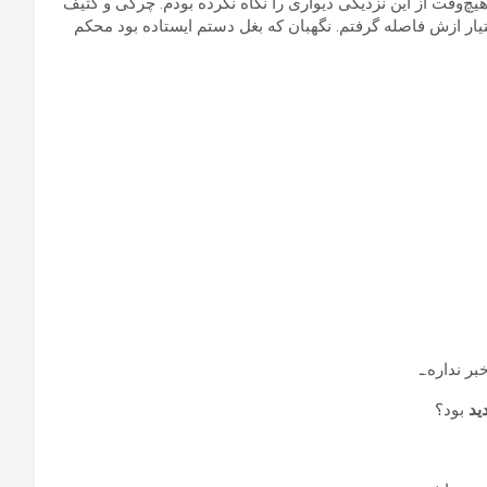
. هیچ‌وقت از این نزدیکی دیواری را نگاه نکرده بودم. چرکی و کثیف
ختیار ازش فاصله گرفتم. نگهبان که بغل دستم ایستاده بود محکم
ر نداره.ـ
ید
بود؟