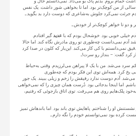
ذاشت حمام بروم. بدنم پاک بو می‌داد. نمی‌دانستم حال و
 سالی از من کوچک‌تر بود. اما تا بخواهی شور داشت. یک نفس
آدم جرئت نمی‌کرد جلوش به‌شاعری که دوست دارد بد بگوید.ـ
 و دو تا خواهر کوچک‌تر از خودش.ـ
 آدم خیلی خوبی بود. خوشحال بودم که با
عدید
گیر افتادم.
د آدم نمی‌دانست چه‌طوری تو روی مادرش نگاه کند. اما حالا
ق نمی‌دانستم با کی کار می‌کند. این‌بار که کلون در صدا کرد
باز کرد گفت: – بنداز رو سرت!ـ
 سرد می‌شد. من با یک لا پیراهن می‌لرزیدم. وقتی به‌حیاط
بی یخ کرد. همه‌اش توی این فکر بودم که چه‌طوری
 می‌شد. آدم دوست ندارد رفیقش را زخم و زیلی ببیند. یک جور
م. اما اینجا بدجائی بود. دُرست همان چیزی را که نمی‌خواهی
ه‌خود پلک‌هایم روی هم می‌رفت. توی اتاق بازجوئی که رفتیم،
 نشستنش او را شناختم. پاهایش توی باند بود. اما باندهاش تمیز
ست کرده بود نمی‌توانستم خودم را نگه دارم.ـ