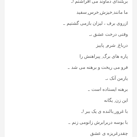
بربلندای دماوند می افراشتم !ـ
ما مانند ِخیزش ِخرس ِسفید
ازروی برف ، لیزان بازمی گشتیم .ـ
وقتی درخت عشق ،ـ
درباغ ِ شرم ِ پاییز
پاره های برگ ِ پیراهنش را
فرو می ریخت و برهنه می شد .ـ
یارمن آنک ،ـ
برهنه ایستاده است .ـ
این زن ِ یگانه
با غرور ِبالنده ی یک ببر !ـ
با بوسه دربرابرش زانومی زنم .ـ
چقدرغریزه ی عشق