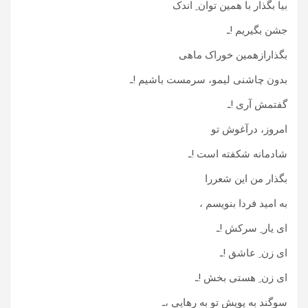
بیا بگذار با همین توان ِ اندک
جشن بگیریم !ـ
بگذارازهمین خوراک ماهی
بدون چاشنی لیمو، سرمست باشیم !ـ
گفتمش آری !ـ
امروز، درآغوش تو
شادمانه شکفته است !ـ
بگذار من این شعررا
به امید فردا بنویسم ،
ای یار ِ سرکش !ـ
ای زن ِ عاشق !ـ
ای زن ِ هستی بخش !ـ
سوگند به پویش تو به رهایی ،ـ