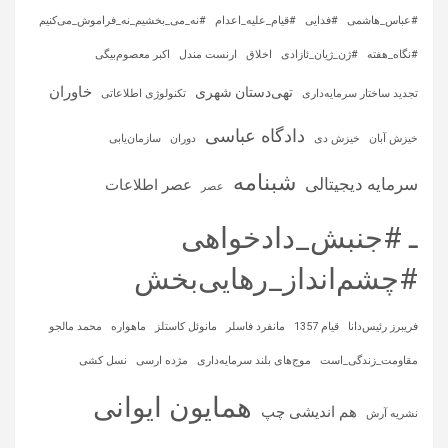
#عباس_هاشمی
#فدایی
#قیام_علیه_اعدام
#نه_می_بخشیم_نه_فراموش_می‌کنیم
#نگاه_هفته
#ژن_ژیان_ئازادی
اخلاق
ارنست مندل
اکبر معصوم‌بیگی
خاوران
تهی‌دستان شهری
تجدید ساختار سرمایه‌داری
تکنولوژی اطلاعاتی
دادگاه عباسی
خیزش آبان
خیزش دی
دوران
سازمان‌یابی
شبنامه
سرمایه‌ دیجیتالی
عصر اطلاعات
عصر
ـ #جنبش_دادخواهی
#چشم‌انداز_رهایی‌بخش
فریبرز رئیس‌دانا
قیام 1357
مانفرد فاسلر
مانوئل کاستلز
ماهواره‌
محمد مالجو
مقاومت_زندگی_است
موج‌های بلند سرمایه‌داری
مژده ارسی
نسل کشی
همایون ایوانی
هم اندیشی چپ
نشریه آرش