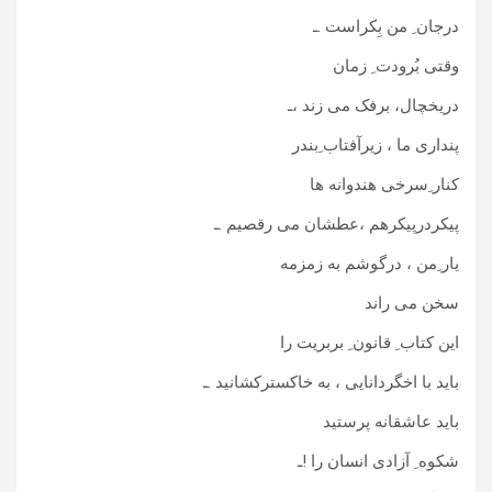
درجان ِ من بِکراست .ـ
وقتی بُرودت ِ زمان
دریخچال، برفک می زند ،ـ
پنداری ما ، زیرآفتاب ِبندر
کنار ِسرخی هندوانه ها
پیکردرپیکرهم ،عطشان می رقصیم .ـ
یار ِمن ، درگوشم به زمزمه
سخن می راند
این کتاب ِ قانون ِ بربریت را
باید با اخگردانایی ، به خاکسترکشانید .ـ
باید عاشقانه پرستید
شکوه ِ آزادی انسان را !ـ