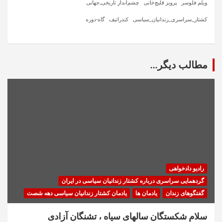
ویلم فلوسر
پرویز قلیچ‌خانی
چشم‌انداز تاریخی‌ـ‌جهانی
کشتار_سراسری_زندانیان_سیاسی
کندراتیف
گاه-دوره
مطالب دیگر...
رادیو دادخواهی
گردهمایی سراسری درباره کشتار زندانیان سیاسی در ایران
گفتگوهای زندان
یادمان ها
یادمان کشتار زندانیان سیاسی دهه شصت
سلام شکستگان سالهای سیاه ، تشنگان آزادی