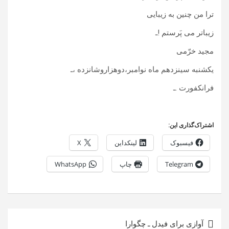
ترا من چنین به زیبایی
زیباتر می پَرستم !ـ
مجید خرّمی
یکشنبه سینزدهم ماه نوامبر،دوهزاروشانزده ،ـ
فرانکفورت .ـ
اشتراک‌گذاری این:
فیسبوک
لینکداین
X
Telegram
چاپ
WhatsApp
راهبری
آوازی برای فیدل ـ چگوارا