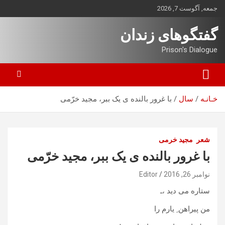
ه
جمعه, آگوست 7, 2026
حتوا
روید
گفتگوهای زندان
Prison's Dialogue
خـانـه
سال
با غرور بالنده ی یک ببر، مجید خرّمی
شعر
مجید خرمی
با غرور بالنده ی یک ببر، مجید خرّمی
نوامبر 26, 2016
Editor
ستاره می دید ،ـ
من پیراهن ِ یارم را