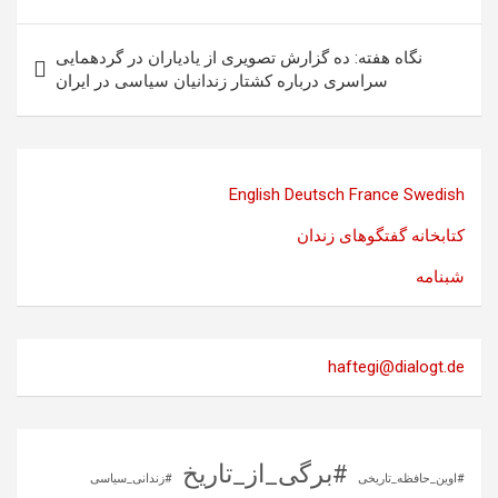
نوشته
نگاه هفته: ده گزارش تصویری از یادیاران در گردهمایی
سراسری درباره کشتار زندانیان سیاسی در ایران
English
Deutsch
France
Swedish
کتابخانه گفتگوهای زندان
شبنامه
haftegi@dialogt.de
#برگی_از_تاریخ
#اوین_حافظه_تاریخی
#زندانی_سیاسی