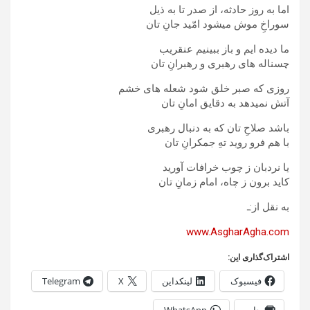
اما به روز حادثه، از صدر تا به ذیل
سوراخِ موش میشود امّید جانِ تان
ما دیده ایم و باز ببینیم عنقریب
چسناله های رهبری و رهبرانِ تان
روزی که صبر خلق شود شعله های خشم
آتش نمیدهد به دقایق امانِ تان
باشد صلاحِ تان که به دنبال رهبری
با هم فرو روید تهِ جمکرانِ تان
یا نردبان ز چوب خرافات آورید
کاید برون ز چاه، امام زمانِ تان
به نقل از:ـ
www.AsgharAgha.com
اشتراک‌گذاری این:
فیسبوک
لینکداین
X
Telegram