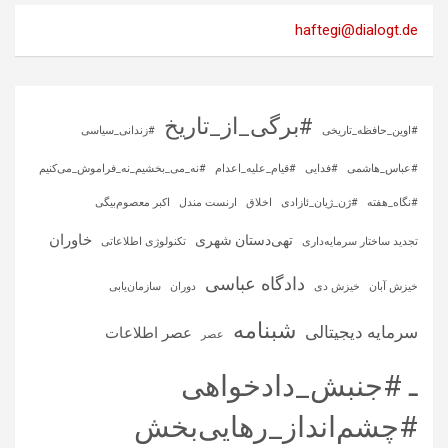
haftegi@dialogt.de
#برگی_از_تاریخ
#اوین_حافظه_تاریخی
#زندانی_سیاسی
#عباس_هاشمی
#فدایی
#قیام_علیه_اعدام
#نه_می_بخشیم_نه_فراموش_می‌کنیم
#نگاه_هفته
#ژن_ژیان_ئازادی
اخلاق
ارنست مندل
اکبر معصوم‌بیگی
خاوران
تهی‌دستان شهری
تجدید ساختار سرمایه‌داری
تکنولوژی اطلاعاتی
دادگاه عباسی
خیزش آبان
خیزش دی
دوران
سازمان‌یابی
شبنامه
سرمایه‌ دیجیتالی
عصر اطلاعات
عصر
ـ #جنبش_دادخواهی
#چشم‌انداز_رهایی‌بخش