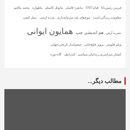
فریبرز رئیس‌دانا
قیام 1357
مانفرد فاسلر
مانوئل کاستلز
ماهواره‌
محمد مالجو
مقاومت_زندگی_است
موج‌های بلند سرمایه‌داری
مژده ارسی
نسل کشی
همایون ایوانی
هم اندیشی چپ
نشریه آرش
ویلم فلوسر
پرویز قلیچ‌خانی
چشم‌انداز تاریخی‌ـ‌جهانی
کشتار_سراسری_زندانیان_سیاسی
کندراتیف
گاه-دوره
مطالب دیگر...