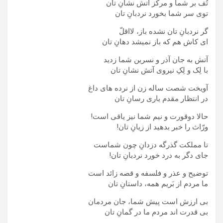
تُف بر شما و مرکز آتش نشانِ تان
توی سر شما بخورد نردبانِ تان
گر نردبانِ تان نشده باز، لااقلّ
ای کاش هم که باز نمیشد دهانِ تان
آتش به جان آذر و نسرین شما زدید
با لِک و لِکِ نیروی آتش نشانِ تان
آویخت شصت ساله زن از نرده های داغ
در انتظار مقدم یاری رسانِ تان
حالا دوقورت و نیم شما نیز یاقی است!
ورّاث را خبر بدهید از زیانِ تان!
تا مملکت گذرگه دزدانِ چون شماست
جای دگر به درد خورد نردبانِ تان!
توضیح و عذر و فلسفه و قصه زائد است
ما مردم از بَریم همه، داستانِ تان
بی ارزش است پیش شما، جان مردمان
بی قدرت اند مردم ما در گمانِ تان