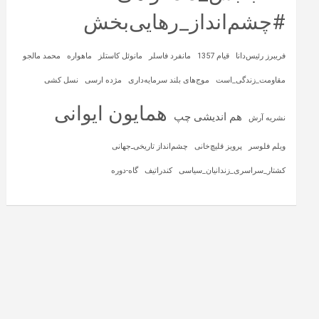
#چشم‌انداز_رهایی‌بخش
فریبرز رئیس‌دانا
قیام 1357
مانفرد فاسلر
مانوئل کاستلز
ماهواره‌
محمد مالجو
مقاومت_زندگی_است
موج‌های بلند سرمایه‌داری
مژده ارسی
نسل کشی
همایون ایوانی
هم اندیشی چپ
نشریه آرش
ویلم فلوسر
پرویز قلیچ‌خانی
چشم‌انداز تاریخی‌ـ‌جهانی
کشتار_سراسری_زندانیان_سیاسی
کندراتیف
گاه-دوره