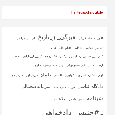
haftegi@dialogt.de
#برگی_از_تاریخ
#اوین_حافظه_تاریخی
#زندانی_سیاسی
#عباس_هاشمی
#فدایی
#قیام_علیه_اعدام
#نه_می_بخشیم_نه_فراموش_می‌کنیم
#نگاه_هفته
#ژن_ژیان_ئازادی
اخلاق
ارنست مندل
اکبر معصوم‌بیگی
تجدید ساختار سرمایه‌داری
خاوران
تهی‌دستان شهری
تکنولوژی اطلاعاتی
خیزش آبان
خیزش دی
دادگاه عباسی
سرمایه‌ دیجیتالی
دوران
سازمان‌یابی
شبنامه
عصر اطلاعات
عصر
ـ #جنبش_دادخواهی