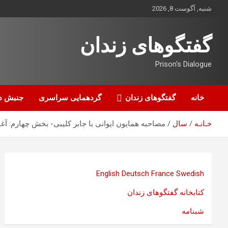
ه
شنبه, آگوست 8, 2026
حتوا
روید
گفتگوهای زندان
Prison's Dialogue
خانه
گفتگوهای زندان
گردهمایی سراسری
جنبش د
خـانـه
سال
مصاحبه همایون ایوانی با جابر کلیبی- بخش چهارم: آغ
English
Deutsch
France
Swedish
کتابخانه گفتگوهای زندان
شبنامه