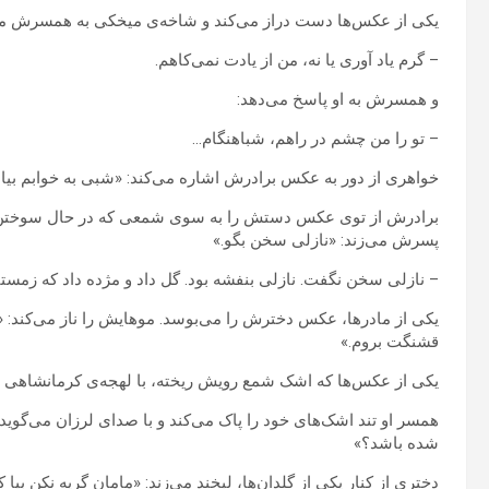
یکی از عکس‌ها دست دراز می‌کند و شاخه‌ی میخکی به همسرش می
– گرم یاد آوری یا نه، من از یادت نمی‌کاهم.
و همسرش به او پاسخ می‌دهد:
– تو را من چشم در راهم، شباهنگام…
خواهری از دور به عکس برادرش اشاره می‌کند: «شبی به خوابم بیا 
برادرش از توی عکس دستش را به سوی شمعی که در حال سوختن اس
پسرش می‌زند: «نازلی سخن بگو.»
– نازلی سخن نگفت. نازلی بنفشه بود. گل داد و مژده داد که زم
یکی از مادرها، عکس دخترش را می‌بوسد. موهایش را ناز می‌کند: 
قشنگت بروم.»
یکی از عکس‌ها که اشک شمع رویش ریخته، با لهجه‌ی کرمانشاهی 
همسر او تند اشک‌های خود را پاک می‌کند و با صدای لرزان می‌گوید:
شده باشد؟»
دختری از کنار یکی از گلدان‌ها، لبخند می‌زند: «مامان گریه نکن بیا