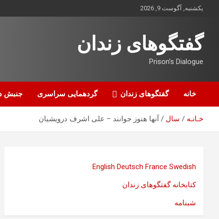
ه
یکشنبه, آگوست 9, 2026
حتوا
روید
گفتگوهای زندان
Prison's Dialogue
خانه
گفتگوهای زندان
گردهمایی سراسری
جنبش د
خـانـه
سال
آنها هنوز جوانند – علی اشرف درويشيان
English
Deutsch
France
Swedish
کتابخانه گفتگوهای زندان
شبنامه