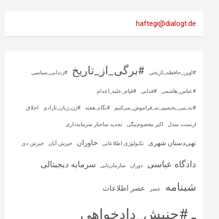
haftegi@dialogt.de
#برگی_از_تاریخ
#اوین_حافظه_تاریخی
#زندانی_سیاسی
#عباس_هاشمی
#فدایی
#قیام_علیه_اعدام
#نه_می_بخشیم_نه_فراموش_می‌کنیم
#نگاه_هفته
#ژن_ژیان_ئازادی
اخلاق
ارنست مندل
اکبر معصوم‌بیگی
تجدید ساختار سرمایه‌داری
خاوران
تهی‌دستان شهری
تکنولوژی اطلاعاتی
خیزش آبان
خیزش دی
دادگاه عباسی
سرمایه‌ دیجیتالی
دوران
سازمان‌یابی
شبنامه
عصر اطلاعات
عصر
ـ #جنبش_دادخواهی