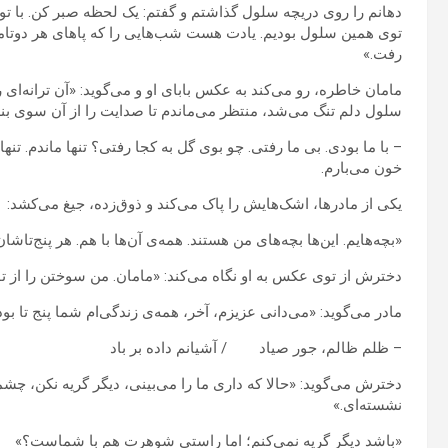
دهانم را روی دریچه سلول گذاشتم و گفتم: یک لحظه صبر کن. با تو ح
توی همین سلول بودیم. یادت هست شب‌هایی را که پاهای هر دوتا
رفت.»
مامان خاطره، رو می‌کند به عکس بابای او و می‌گوید: «آن ترانه‌
سلول دلم تنگ می‌شد، منتظر می‌ماندم تا صدایت را از آن سوی بند
– با ما بودی. بی ما رفتی. چو بوی گل به کجا رفتی؟ تنها ماندم. تنها
خون می‌بارم.
یکی از مادرها، اشک‌هایش را پاک می‌کند و ذوق‌زده، جیغ می‌کشد:
«بچه‌هایم. این‌ها بچه‌های من هستند. همه‌ی آن‌ها با هم. هر پنج‌تاشان.
دخترش از توی عکس به او نگاه می‌کند: «مامان. من سوختن را از تو
مادر می‌گوید: «می‌دانی عزیزم، آخر، همه‌ی زندگی‌ام شما پنج تا بودی
– ظلم ظالم، جور صیاد / آشیانم داده بر باد
دخترش می‌گوید: «حالا که داری ما را می‌بینی، دیگر گریه نکن، چ
نشسته‌ای.»
«باشد دیگر گریه نمی‌کنم؛ اما راستی شوهرت هم با شماست؟»