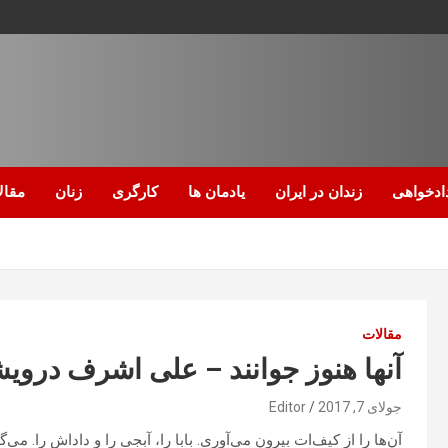
ادخواهی
زندان در ایران
یادمان ها
کارگری
زنان
مقال
مقالات
آنها هنوز جوانند – علی اشرف دروي
جولای 7, 2017
Editor
آن‌ها را از کیف‌ات بیرون می‌آوری. بابا را، آبجی را و داداش را. می