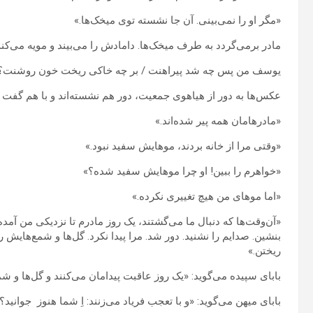
«مگر او را نمی‌بینی. آن جا نشسته توی میخک‌ها.»
مادر برمی‌گردد به طرف میخک‌ها. دامادش را می‌بیند و مویه می‌کند
یوسف من پس چه شد پیراهنت / بر چه خاکی ریخت خون روشنت؟
عکس‌ها به دور از هیاهوی جمعیت، دور هم نشسته‌اند و با هم گفت و
«مادرهامان همه پیر شده‌اند.»
«وقتی مرا از خانه بردند، موهایش سفید نبود.»
«خواهرم را ببین! او چرا موهایش سفید شده؟»
«اما موهای من هیچ تغییری نکرده.»
«آن‌وقت‌ها که دنبال ما می‌گشتند، یک روز مادرم تا نزدیکی من آمده 
بنشین. صدایم را نشنید. دور شد. مرا پیدا نکرد. گل‌ها و شمع‌ها
ریختن.»
بابای سپیده می‌گوید: «یک روز عاقبت پیدامان می‌کنند و گل‌ها و شم
بابای میهن می‌گوید: «و با تعجب فریاد می‌زنند: اِ شما هنوز جوانید؟!