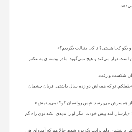
‌دهد:
و بگو کجا هستی؟ تا کی دنبالت بگردیم؟»
ت دراز می‌کند و هیچ نمی‌گوید. مادر بوسه‌ای به عکس
ستان شکست و رفت.
«طفلکم. تو که همه‌اش دوازده سال داشتی. قربان چشمان
از همسرش می‌پرسد: «پس روله‌مان کو؟ نمی‌بینمش.»
 «پارسال آمد پیش خودت. مگر او را ندیدی. نکند توی راه گم
 کنارم بنشین. دلم برایت یک ذره شده. حالا هم که آمده‌ای هی