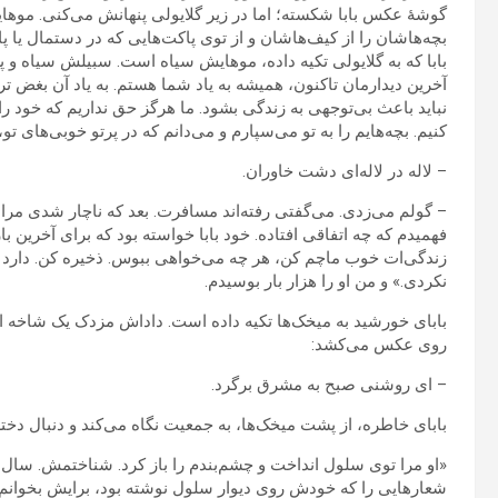
گوشۀ عکس بابا شکسته؛ اما در زیر گلایولی پنهانش می‌کنی. مو
بچه‌هاشان را از کیف‌هاشان و از توی پاکت‌هایی که در دستمال یا پارچ
بابا که به گلایولی تکیه داده، موهایش سیاه است. سبیلش سیاه 
آخرین دیدارمان تاکنون، همیشه به یاد شما هستم. به یاد آن بغض ت
نباید باعث بی‌توجهی به زندگی بشود. ما هرگز حق نداریم که خود را 
کنیم. بچه‌هایم را به تو می‌سپارم و می‌دانم که در پرتو خوبی‌های 
– لاله در لاله‌ای دشت خاوران.
– گولم می‌زدی. می‌گفتی رفته‌اند مسافرت. بعد که ناچار شدی مرا ب
فهمیدم که چه اتفاقی افتاده. خود بابا خواسته بود که برای آخرین بار
زندگی‌ات خوب ماچم کن، هر چه می‌خواهی ببوس. ذخیره کن. دارد 
نکردی.» و من او را هزار بار بوسیدم.
بابای خورشید به میخک‌ها تکیه داده است. داداش مزدک یک شاخه از
روی عکس می‌کشد:
– ای روشنی صبح به مشرق برگرد.
بابای خاطره، از پشت میخک‌ها، به جمعیت نگاه می‌کند و دنبال دخت
«او مرا توی سلول انداخت و چشم‌بندم را باز کرد. شناختمش. سال‌
شعارهایی را که خودش روی دیوار سلول نوشته بود، برایش بخوانم. 