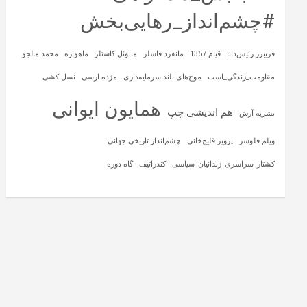
#چشم‌انداز_رهایی‌بخش
فریبرز رئیس‌دانا
قیام 1357
مانفرد فاسلر
مانوئل کاستلز
ماهواره‌
محمد مالجو
مقاومت_زندگی_است
موج‌های بلند سرمایه‌داری
مژده ارسی
نسل کشی
همایون ایوانی
هم اندیشی چپ
نشریه آرش
ویلم فلوسر
پرویز قلیچ‌خانی
چشم‌انداز تاریخی‌ـ‌جهانی
کشتار_سراسری_زندانیان_سیاسی
کندراتیف
گاه-دوره