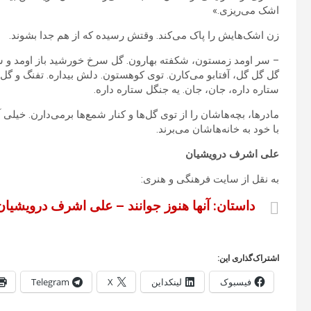
اشک می‌ریزی.»
زن اشک‌هایش را پاک می‌کند. وقتش رسیده که از هم جدا بشوند.
– سر اومد زمستون، شکفته بهارون. گل سرخ خورشید باز اومد و شب شد
گل گل گل، آفتابو می‌کارن. توی کوهستون. دلش بیداره. تفنگ و گل 
ستاره داره، جان، جان. یه جنگل ستاره داره.
مادرها، بچه‌هاشان را از توی گل‌ها و کنار شمع‌ها برمی‌دارن. خیلی 
با خود به خانه‌هاشان می‌برند.
علی اشرف درويشيان
به نقل از سایت فرهنگی و هنری:
داستان: آنها هنوز جوانند – علی اشرف درويشيان
اشتراک‌گذاری این:
فیسبوک
لینکداین
X
Telegram