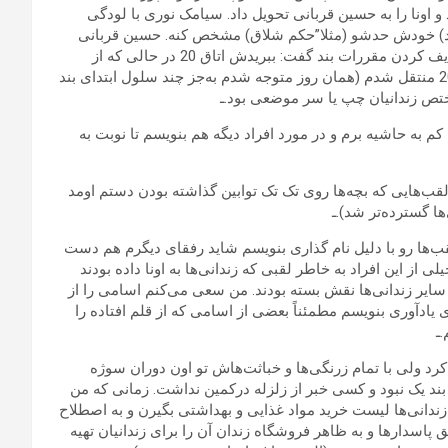
 اونا را به حسین قربانی تحویل داد. سیامک نوری با لودگی
ود) خودش حدشو (مثلا”حکم شلاق) مشخص کنه. حسین قربانی
واکنشی به حرف سیامک نشون نداد و بعد از تهدیدهای معمول و ردیف کردن مقررات بند گفت: ببریدش اتاق 20 در حالی که از
طرف حسین مورچه خوار و ممد آوندی اسکورت می‌شدم به اتاق 20 منتقل شدم (همان روز متوجه شدم به‌جز چند سلول ابتدای بند
مختص زندانیان چپ یا سر موضعی بود.ـ
م به حاشیه برم و در مورد افراد دیگه هم بنویسم تا نوبت به
لقب‌هایی که بچه‌ها روی تک تک توابین گذاشته بودن دستم اومد
ها گسترده‌تر شد).ـ
ب‌ها رو با دلیل نام گذاری بنویسم شاید رفقای دیگرم هم دست
 از این افراد به خاطر لقبی که زندانی‌ها به اونا داده بودند
سایر زندانی‌ها نقش بسته بودند. من سعی می‌کنم اسامی را از
ادآوری بنویسم مطمئناً بعضی از اسامی که از قلم افتاده را
ـ
رد ولی با تمام زرنگی‌ها و خباثت‌هاش تو اون دوران سوژه
 بند یک نبود و کسی خبر از زلزله درکمین نداشت. زمانی که من
 زندانی‌ها لیست خرید مواد غذایی و بهداشتی بگیرن و به اصطلاح
سدارها و به ظاهر فروشگاه زندان آن را برای زندانیان تهیه