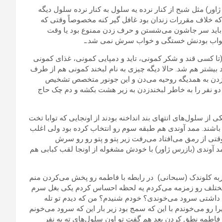
ژاور) مثل شبح از کنار نرده یه سلول به کنار نرده سلول دیگه
که خلاف مقررات زندان بود غافل گیر کنه مخصوصاً وقتی که
 باید سر جاشون می‌شستن و حرف زدن ممنوع بود یا وقت
وی تواب بودنش خستگی و خواب سرش نمی شد.ـ
دن (تا کسی قند و شکر کمونی، تاید و دمپایی کمونی، غذای کمونی
 بیشتر هم شد. حالا دیگه چیزی به نام لبخند کمونی هم از طرف
ند زدن به همدیگه روحیه می‌دن و این جونور متخصص تشخیص
 دو نفر را به خاطر لبخندزدن به زیر هشت بکشه و دم چک حاج
 از سلول‌های انتهای بند انداخنه بودند از اونجایی که توابا تخت
باشند. ممد آوندی هم طبقه سوم رو انتخاب کرده بود ولی اغلب
وقتی از رمق می‌افتاد می‌رفت زیر پتو و پتو رو رو سرش
مد آوندی (بازرس ژاور) با خودش مشغوله از اونجا لقب کبابی هم
ربه کلوندک (سبحانی) در رابطه با فاطمه رو پخش می‌کردن منم
مختلف رو زمزمه می‌کردم یه لحظه احساس کردم یکی بغل سرم
داشتی سرود می‌خوندی؟ خودم شنیدم؟ من که دیدم تو تله
ا رو می‌خوندم با این که سمج بود زیر بار این که سرود می‌خونم
فاطمه نطق کردن بعد هم گفت تو اون سلول‌های ته یه نفر