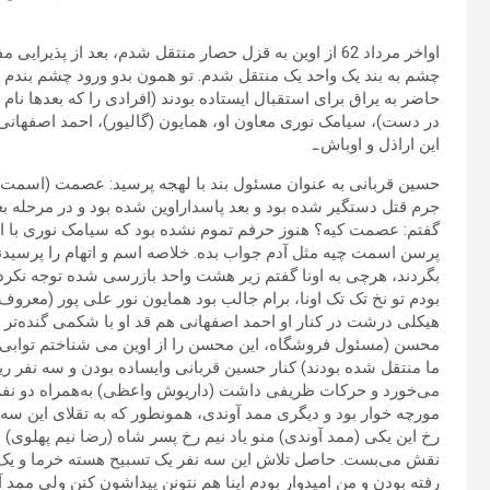
اواخر مرداد 62 از اوین به قزل حصار منتقل شدم، بعد از 
چشم به بند یک واحد یک منتقل شدم. تو همون بدو ورود چشم بندم را
حاضر به یراق برای استقبال ایستاده بودند (افرادی را که بعدها نا
در دست)، سیامک نوری معاون او، همایون (گالیور)، احمد اصفهانی، 
این اراذل و اوباش.ـ
حسین قربانی به عنوان مسئول بند با لهجه پرسید: عصمت (اسمت) چی
گفتم: عصمت کیه؟ هنوز حرفم تموم نشده بود که سیامک نوری با
پرسن اسمت چیه مثل آدم جواب بده. خلاصه اسم و اتهام را پرسیدن
بگردند، هرچی به اونا گفتم زیر هشت واحد بازرسی شده توجه نکردن
بودم تو نخ تک تک اونا، برام جالب بود همایون نور علی پور (معروف 
هیکلی درشت در کنار او احمد اصفهانی هم قد او با شکمی گنده‌تر 
محسن (مسئول فروشگاه، این محسن را از اوین می شناختم توابی بود
ما منتقل شده بودند) کنار حسین قربانی وایساده بودن و سه نفر ر
می‌خورد و حرکات ظریفی داشت (داریوش واعظی) به‌همراه دو نفر
مورچه خوار بود و دیگری ممد آوندی، همونطور که به تقلای این سه 
رخ این یکی (ممد آوندی) منو یاد نیم رخ پسر شاه (رضا نیم پهلوی) 
نقش می‌بست. حاصل تلاش این سه نفر یک تسبیح هسته خرما و یک 
رفته بودن و من امیدوار بودم اینا هم نتونن پیداشون کنن ولی ممد