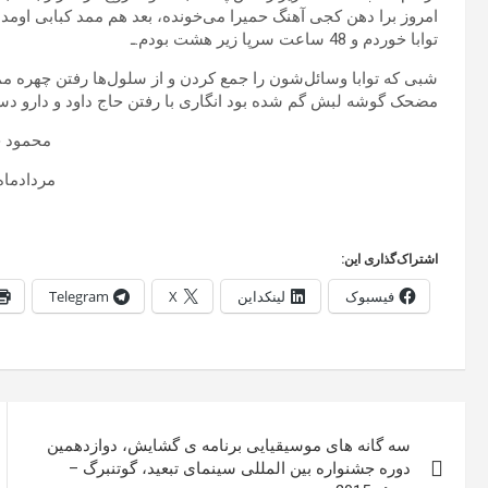
امروز برا دهن کجی آهنگ حمیرا می‌خونده، بعد هم ممد کبابی اومد 
توابا خوردم و 48 ساعت سرپا زیر هشت بودم.ـ
شبی که توابا وسائل‌شون را جمع کردن و از سلول‌ها رفتن چهره مم
مضحک گوشه لبش گم شده بود انگاری با رفتن حاج داود و دارو دست
محمود خ
مردادماه 396
اشتراک‌گذاری این:
فیسبوک
لینکداین
X
Telegram
راهبری
سه گانه های موسیقیایی برنامه ی گشایش، دوازدهمین
نوشته
دوره جشنواره بین المللی سینمای تبعید، گوتنبرگ –