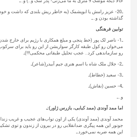
حالا دیگه موشک 9 متری به ما می‌زنی- پدر سگ و…) و…ـ
ـ20- عزیز رامش یا ابوپشمک (به خاطر ریش بلندی که داشت و خ
گذاشته بودن و…ـ
توابین فرهنگی
ـ1- ناصر لک پور (خط پنجی و مبلغ همکاری با رژیم برای خارج شد
می‌خوان رو کول طبقه کارگر سواربشن از این رو باید برای سرکوب زن
رو سازماندهی کرد… عجب تحلیل طبقاتی محکمی!!!)ـ
ـ2- جلال ملک شاه با اسم هنری جیم آبیدر(شاعر)ـ
ـ3- سعید (خطاط)ـ
ـ4- حسین (نقاش)ـ
و…ـ
اما ممد آوندی (ممد کبابی، بازرس ژاور):ـ
محمد آوندی (ممد آوندی) یکی از اون تواب‌های عجیب و غریب زندان 
جونور این همه پیگری ضدانقلابی رو در بیرون از زندون و توی تش
این همه ضربه نمی‌خورد.ـ