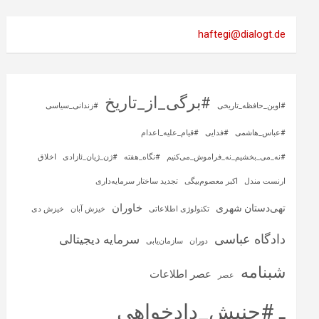
haftegi@dialogt.de
#برگی_از_تاریخ
#اوین_حافظه_تاریخی
#زندانی_سیاسی
#عباس_هاشمی
#فدایی
#قیام_علیه_اعدام
#نه_می_بخشیم_نه_فراموش_می‌کنیم
#نگاه_هفته
#ژن_ژیان_ئازادی
اخلاق
ارنست مندل
اکبر معصوم‌بیگی
تجدید ساختار سرمایه‌داری
خاوران
تهی‌دستان شهری
تکنولوژی اطلاعاتی
خیزش آبان
خیزش دی
دادگاه عباسی
سرمایه‌ دیجیتالی
دوران
سازمان‌یابی
شبنامه
عصر اطلاعات
عصر
ـ #جنبش_دادخواهی