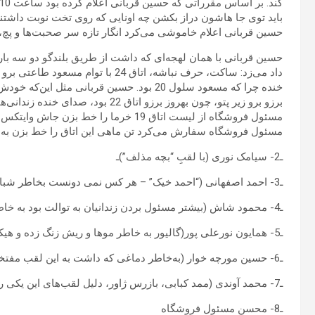
باید توی جا هاشون دراز بکشن چه اونایی که روی تخت نوبت داشتند 
حسین قربانی اعلام خاموشی می‌کرد انگار تازه سر صحبت‌ها و پچ، پ
حسین قربانی با همان لهجه‌ای که داشت از طریق بلندگو دو سه باری تذ
مسئول فروشگاه از لیست اتاق 19 خرما را 
مسئول فروشگاه سفارش می‌کرد تن ماهی این اتاق را خط بزن به
ـ2- سیامک نوری (با لقبِ “بچه مذلف”)ـ
ـ3- احمد اصفهانی (“احمد خیک” – هر کس نمی دونست بخاطر شباهتشون فکر می کرد با “محمود شاش” برادرن)ـ
ـ4- محمود شاش (بیشتر مسئول بردن زندانیان به توالت بود به خاطر این لقب شاش در خور شخصیتش بود)ـ
ـ5- همایون نورعلی پور(گالیور به خاطر موها و ریش زنگ زده و هیکل درشتش این نام را گرفته بود)ـ
ـ6- حسین مورچه خوار (به‌خاطر دماغی که داشت به این لقب مفتخر شده بود)ـ
ـ7- محمد آوندی (ممد کبابی، بازرس ژاور، دلیل لقب‌های این یکی رو تو نوبت اصلی خودش توضیح می دم)ـ
ـ8- محسن مسئول فروشگاه