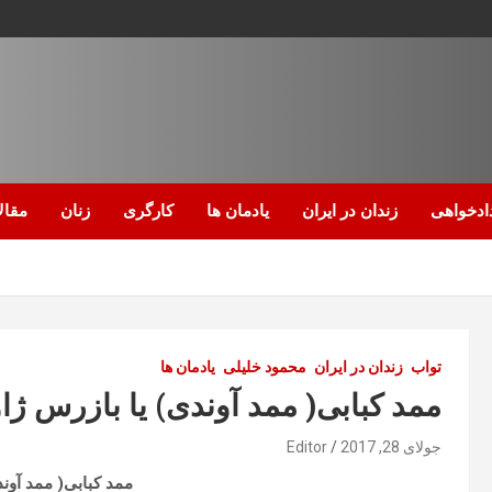
ادخواهی
زندان در ایران
یادمان ها
کارگری
زنان
مقال
تواب
زندان در ایران
محمود خلیلی
یادمان ها
ممد کبابی( ممد آوندی) یا بازرس ژا
جولای 28, 2017
Editor
ممد کبابی( ممد آوند