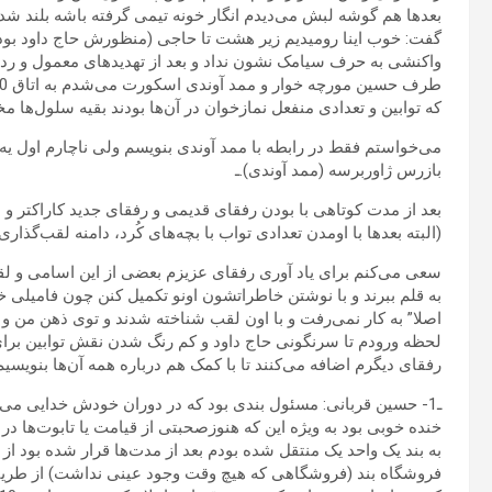
بعدها هم گوشه لبش می‌دیدم انگار خونه تیمی گرفته باشه بلند شد و
گفت: خوب اینا رومیدیم زیر هشت تا حاجی (منظورش حاج داود ب
که توابین و تعدادی منفعل نمازخوان در آن‌ها بودند بقیه سلول‌ها 
می‌خواستم فقط در رابطه با ممد آوندی بنویسم ولی ناچارم اول یه ک
بازرس ژاوربرسه (ممد آوندی).ـ
بعد از مدت کوتاهی با بودن رفقای قدیمی و رفقای جدید کاراکتر و 
(البته بعدها با اومدن تعدادی تواب با بچه‌های کُرد، دامنه لقب‌گذاری‌
سعی می‌کنم برای یاد آوری رفقای عزیزم بعضی از این اسامی و لق
به قلم ببرند و با نوشتن خاطراتشون اونو تکمیل کنن چون فامیلی خیلی
اصلا” به کار نمی‌رفت و با اون لقب شناخته شدند و توی ذهن من و 
لحظه ورودم تا سرنگونی حاج داود و کم رنگ شدن نقش توابین برای ی
رفقای دیگرم اضافه می‌کنند تا با کمک هم درباره همه آن‌ها بنویسیم.
ـ1- حسین قربانی: مسئول بندی بود که در دوران خودش خدایی می‌ک
خنده خوبی بود به ویژه این که هنوزصحبتی از قیامت یا تابوت‌ها در
به بند یک واحد یک منتقل شده بودم بعد از مدت‌ها قرار شده بود از
فروشگاه بند (فروشگاهی که هیچ وقت وجود عینی نداشت) از طریق پا