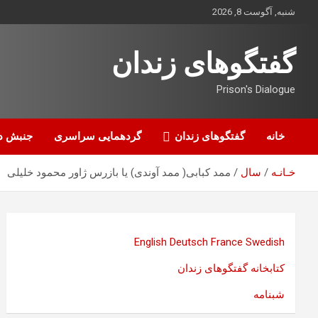
ه
شنبه, آگوست 8, 2026
حتوا
روید
گفتگوهای زندان
Prison's Dialogue
خانه
گفتگوهای زندان
گردهمایی سراسری
جنبش د
خـانـه
سال
ممد کبابی( ممد آوندی) یا بازرس ژاور محمود خلیلی
English
Deutsch
France
Swedish
کتابخانه گفتگوهای زندان
شبنامه