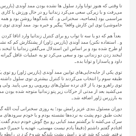
تا وقتی که هنوز توابا وارد سلول ها نشده بودن ممد آوندی (بازرس 
می‌رفت و با زیرکی سعی می‌کرد زندانیا رو در حال ورزش یا کاری 
مراسمی بود (مصاحبه، سخنرانی و… که بلندگوها روشن بود و همه
خاموشی) توی این کارش واقعا” پیگیر و خبره بود. ممد آوندی ت
بعداً هم که دو یا سه تا تواب رو برای کنترل زندانیا وارد اتاقا کر
و… استفاده نکنن) ممد آوندی (بازرس ژاور) از پشتکارش کم که نشد
او طرح شده بود و بر اساس این استدلال می‌گفتن زندانیا با لبخ
لبخند زدن دو زندانی بود و سعی می‌کرد تو یه عملیات غافل گیرانه
داود و پاسدارا و توابا بده.ـ
توی یکی از جابه‌جایی‌های توابین ممد آوندی (بازرس ژاور) رو توی یکی
طبقه سوم را انتخاب می‌کردند تا کنترل بیشتری توی سلول داشته 
توی راهرو بود یا از لای نرده سلول‌های روبرویی رو می پایید. ولی 
می‌کشید بعد از مدتی از حرکات زیر پتو زندانیا متوجه شده بودن م
به بارزرس ژاور اضافه شد.ـ
دوران مسئول بندی عزیز رامش بود؛ یه روزی سخنرانی آیت الله گ
تخت طبق دوم پشت به نرده‌ها نشسته بودم و با خودم سرودهای 
سرک می‌کشه تا برگشتم ممد کبابی رو بیخ گوش خودم دیدم گفت: 
افتادم گفتم داشتم (دقیقاً یادم نیست مهستی، عهدیه یا حمیرا) حمیر
نرفتم. شب که شد عزیز رامش پشت بلندگو شروع کرد در رابطه با 