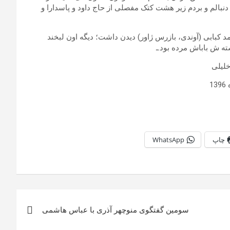
دنبالم و بردم زیر هشت کتک مفصلی از حاج داود و پاسدارا و
د کبابی (آوندی، بازرس ژاور) دیدن داشت؛ دیگه اون لبخند
ه ش باباش مرده بود.ـ
لیلی
1
چاپ
WhatsApp
سومين گفتگوى منوچهر آذرى با عباس هاشمى