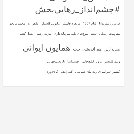
#چشم‌انداز_رهایی‌بخش
فریبرز رئیس‌دانا
قیام 1357
مانفرد فاسلر
مانوئل کاستلز
ماهواره‌
محمد مالجو
مقاومت_زندگی_است
موج‌های بلند سرمایه‌داری
مژده ارسی
نسل کشی
همایون ایوانی
هم اندیشی چپ
نشریه آرش
ویلم فلوسر
پرویز قلیچ‌خانی
چشم‌انداز تاریخی‌ـ‌جهانی
کشتار_سراسری_زندانیان_سیاسی
کندراتیف
گاه-دوره