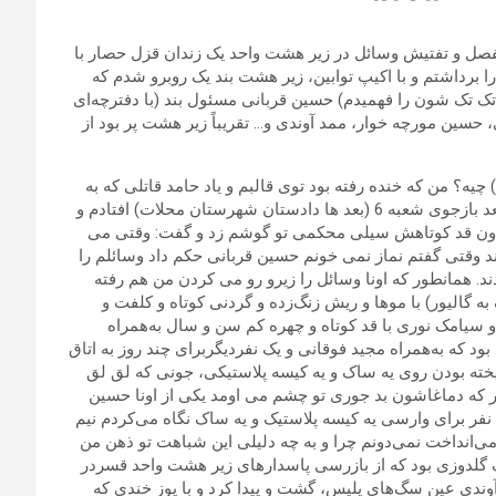
پذیرایی مفصل و تفتیش وسائل در زیر هشت واحد یک زندان قزل حصار با
 برداشتم و با اکیپ توابین، زیر هشت بند یک روبرو شدم که
م تک تک شون را فهمیدم) حسین قربانی مسئول بند (با دفترچه‌ای
حسین مورچه خوار، ممد آوندی و… تقریباً زیر هشت پر بود از
ه؟ من که خنده رفته بود توی قالبم و یاد حامد قاتلی که به
جرم قتل دستگیر شده بود و بعد پاسداراوین شده بود و در مرحله بعد بازجوی شعبه 6 (بعد ها دادستان شهرستان محلات) افتادم و
 اون قد کوتاهش سیلی محکمی تو گوشم زد و گفت: وقتی می
د وقتی گفتم نماز نمی خونم حسین قربانی حکم داد وسائلم را
د. همانطور که اونا وسائل را زیرو رو می کردن من هم رفته
به گالیور) با موها و ریش زنگ‌زده و گردنی کوتاه و کلفت و
و سیامک نوری با قد کوتاه و چهره کم سن و سال به‌همراه
 که به‌همراه مجید فوقانی و یک نفردیگربرای چند روز به اتاق
یخته بودن روی یه ساک و یه کیسه پلاستیکی، جونی که لق لق
 که دماغاشون بد جوری تو چشم می اومد یکی از اونا حسین
نفر برای وارسی یه کیسه پلاستیک و یه ساک نگاه می‌کردم نیم
می‌انداخت نمی‌دونم چرا و به چه دلیلی این شباهت تو ذهن من
گلدوزی بود که از بازرسی پاسدارهای زیر هشت واحد قسردر
 آوندی عین سگ‌های پلیس، گشت و پیدا کرد و با پوز خندی که