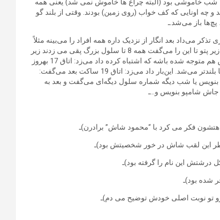
کند. بر اساس مقرراتی که حسین قربانی اعلام کرده بود ساعت 10 شب خاموشی بود (البته چراغ ها خاموش نمی شد) یعنی همه
و چه اونایی که کف خواب (روی زمین) بودند. وقتی از بلند گو
چ‌ها باز می‌شد.ـ
کر می‌داد بعد انگار از نزدیک داره همه افراد را می‌بینه مثلاً
داد می‌زد: ساکت، حرف نباشه، اتاق 24 با توام مسعود طاعتی برو زیر پتو تا این را می‌گفت همه 8 تا سلول بزرگ پقی می زدند زیر
خنده چرا که مسعود سلول 20 بود. حسین قربانی مثل این‌که خودش هم متوجه شده باشه که اشتباه کرده داد می‌زد: اتاق 17 بهروز
برزو برو زیر پتو، چون بهروز برزو اتاق 22 بود، صدای خنده زندانی‌ها بلندتر می‌شد. این‌بار داد می‌زد: اتاق 19 ساکت بعد می‌گفت:
خط بزن جاش وایتکس بنویس یا شب دیگه شماره سلول دیگه‌ای می‌گفت و بعد به
 جاش شامپو بنویس و…ـ