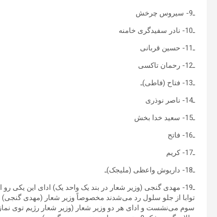
ـ9- سیروس چرخش
ـ10- نادر سفیدگری خامنه
ـ11- حسین قربانی
ـ12- رحمان تاکسی
ـ13- فتاح (فاطی)ـ
ـ14- ناصر نوذری
ـ15- سعید خدا بخش
ـ16- فاتح
ـ17- کریم
ـ18- داریوش واعظی (ملیجک)ـ
ـ19- مهدی گنجی (وزیر شعار در بند یک واحد یک) ادای این یکی رو 
توابا از جلو سلول رد می‌شدند مخصوصاً وزیر شعار (مهدی گنجی) ب
سوم می‌نشست و ادای هر دو وزیر شعار (وزیر شعار رژیم توی نماز 