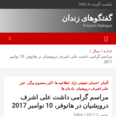
ه
یکشنبه, آگوست 9, 2026
حتوا
روید
گفتگوهای زندان
Prison's Dialogue
خـانـه
سال
مراسم گرامی داشت علی اشرف درویشیان در هانوفر، 10 نوامبر
2017
آلمان
احسان حقیقی نژاد
اطلاعیه ها
اکبر معصوم بیگی
خبر
علی اشرف درویشیان
یادمان ها
مراسم گرامی داشت علی اشرف
درویشیان در هانوفر، 10 نوامبر 2017
نوامبر 2, 2017
Editor