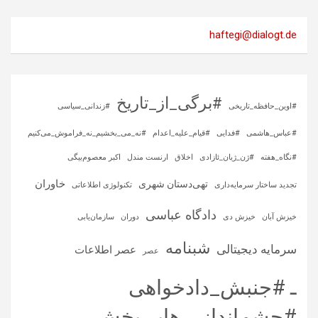
haftegi@dialogt.de
#برگی_از_تاریخ
#اوین_حافظه_تاریخی
#زندانی_سیاسی
#عباس_هاشمی
#فدایی
#قیام_علیه_اعدام
#نه_می_بخشیم_نه_فراموش_می‌کنیم
#نگاه_هفته
#ژن_ژیان_ئازادی
اخلاق
ارنست مندل
اکبر معصوم‌بیگی
خاوران
تهی‌دستان شهری
تجدید ساختار سرمایه‌داری
تکنولوژی اطلاعاتی
دادگاه عباسی
خیزش آبان
خیزش دی
دوران
سازمان‌یابی
شبنامه
سرمایه‌ دیجیتالی
عصر اطلاعات
عصر
ـ #جنبش_دادخواهی
#چشم‌انداز_رهایی‌بخش