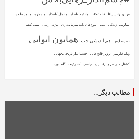
فریبرز رئیس‌دانا
قیام 1357
مانفرد فاسلر
مانوئل کاستلز
ماهواره‌
محمد مالجو
مقاومت_زندگی_است
موج‌های بلند سرمایه‌داری
مژده ارسی
نسل کشی
همایون ایوانی
هم اندیشی چپ
نشریه آرش
ویلم فلوسر
پرویز قلیچ‌خانی
چشم‌انداز تاریخی‌ـ‌جهانی
کشتار_سراسری_زندانیان_سیاسی
کندراتیف
گاه-دوره
مطالب دیگر...