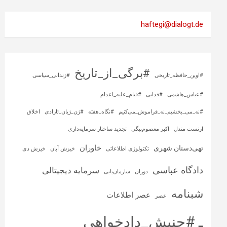
haftegi@dialogt.de
#برگی_از_تاریخ
#اوین_حافظه_تاریخی
#زندانی_سیاسی
#عباس_هاشمی
#فدایی
#قیام_علیه_اعدام
#نه_می_بخشیم_نه_فراموش_می‌کنیم
#نگاه_هفته
#ژن_ژیان_ئازادی
اخلاق
ارنست مندل
اکبر معصوم‌بیگی
تجدید ساختار سرمایه‌داری
خاوران
تهی‌دستان شهری
تکنولوژی اطلاعاتی
خیزش آبان
خیزش دی
دادگاه عباسی
سرمایه‌ دیجیتالی
دوران
سازمان‌یابی
شبنامه
عصر اطلاعات
عصر
ـ #جنبش_دادخواهی