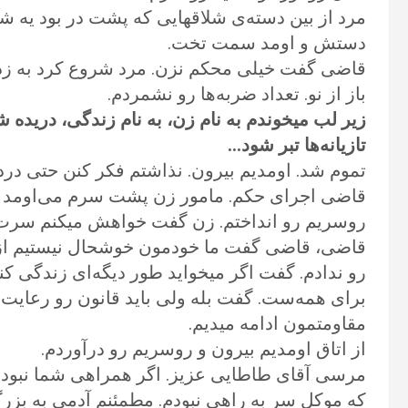
مرد از بین دسته‌ی شلاقهایی که پشت در بود یه 
دستش و اومد سمت تخت.
قاضی گفت خیلی محکم نزن. مرد شروع کرد به زدن. 
باز از نو. تعداد ضربه‌ها رو نشمردم.
زیر لب میخوندم به نام زن، به نام زندگی، دریده
تازیانه‌ها تبر شود…
تموم شد. اومدیم بیرون. نذاشتم فکر کنن حتی دردم 
قاضی اجرای حکم. مامور زن پشت سرم می‌اومد و 
روسریم رو انداختم. زن گفت خواهش میکنم سرت ک
قاضی، قاضی گفت ما خودمون خوشحال نیستیم از ا
رو ندادم. گفت اگر میخواید طور دیگه‌ای زندگی کنی
برای همه‌ست‌. گفت بله ولی باید قانون رو رعایت ک
مقاومتمون ادامه میدیم.
از اتاق اومدیم بیرون و روسریم رو درآوردم.
مرسی آقای طاطایی عزیز. اگر همراهی شما نبود 
که موکل سر به راهی نبودم. مطمئنم آدمی به بزر