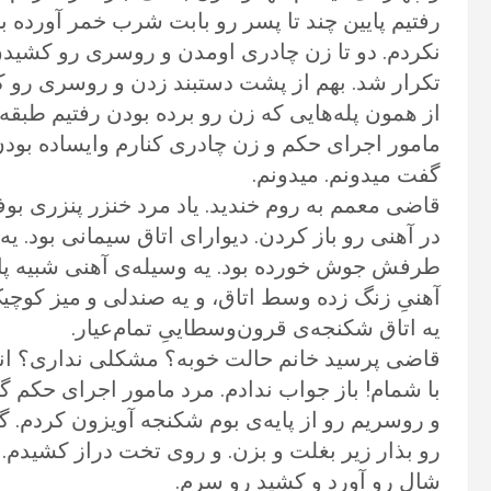
رفتیم پایین چند تا پسر رو بابت شرب خمر آورده ب
نکردم. دو تا زن چادری اومدن و روسری رو کشیدن 
تکرار شد. بهم از پشت دستبند زدن و روسری رو 
از همون پله‌هایی که زن رو برده بودن رفتیم طبقه‌
مامور اجرای حکم و زن چادری کنارم وایساده بودن.
گفت میدونم. میدونم.
قاضی معمم به روم خندید. یاد مرد خنزر پنزری بوف
در آهنی رو باز کردن. دیوارای اتاق سیمانی بود. یه 
طرفش جوش خورده بود. یه وسیله‌ی آهنی شبیه پایه
آهنیِ زنگ زده وسط اتاق، و یه صندلی و میز کوچیک
یه اتاق شکنجه‌ی قرون‌وسطاییِ تمام‌عیار.
قاضی پرسید خانم حالت خوبه؟ مشکلی نداری؟ انگا
با شمام! باز جواب ندادم. مرد مامور اجرای حکم گف
و روسریم رو از پایه‌ی بوم شکنجه آویزون کردم.
رو بذار زیر بغلت و بزن. و روی تخت دراز کشیدم.
شال رو آورد و کشید رو سرم.