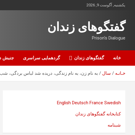
ه
یکشنبه, آگوست 9, 2026
حتوا
روید
گفتگوهای زندان
Prison's Dialogue
خانه
گفتگوهای زندان
گردهمایی سراسری
جنبش د
خـانـه
سال
به نام زن، به نام زندگی، دریده شد لباس بردگی، شب س
English
Deutsch
France
Swedish
کتابخانه گفتگوهای زندان
شبنامه