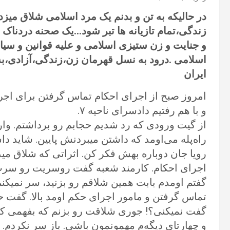
در حالیکه به تن و بدنم یک مرد اسلامی شلاق میزد،
زندگی،تمام تازیانه ها تبر شود…یک صحنه دردناک
و جنایت و زن ستیزی اسلامی و علیه قوانین و س
اسلامی .درود به نسل قهرمان زن،زندگی،آزادی،به 
ایران
و با هم رفتیم دادسرای ناحیه ۷.
از گیت ورودی که رد شدیم حجابم رو برداشتم. وا
راه‌پله می‌اومد که داشتن میبردنش پایین. شاید 
اجرای احکام. کارمند شعبه گفت روسریت رو سرت
گفتم اومدم بابت همین شلاقم رو بزنید، سر نمیکنم
تماس گرفتن و مامور اجرای حکم اومد بالا. گفت حج
گفت نمیکنی؟! جوری شلاقت رو بزنم که بفهمی کجای
و چهارتای دیگه‌م مهمونمون باشی. باز سر نکردم.