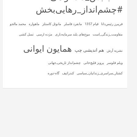
#چشم‌انداز_رهایی‌بخش
فریبرز رئیس‌دانا
قیام 1357
مانفرد فاسلر
مانوئل کاستلز
ماهواره‌
محمد مالجو
مقاومت_زندگی_است
موج‌های بلند سرمایه‌داری
مژده ارسی
نسل کشی
همایون ایوانی
هم اندیشی چپ
نشریه آرش
ویلم فلوسر
پرویز قلیچ‌خانی
چشم‌انداز تاریخی‌ـ‌جهانی
کشتار_سراسری_زندانیان_سیاسی
کندراتیف
گاه-دوره