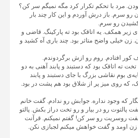
ودن. مرد با تحکم تکرار کرد مگه نمیگم‌ سر کن؟
رو سرم. باز درش آوردم و این کار چند بار
کشیدن رو سرم.
ی زیر همکف. یه اتاقک بود ته پارکینگ. قاضی و
 زن خیلی واضح متاثر بود. چند باری آه کشید و
 کور افتادم. روم رو ازش برگردوندم.
تخت ته اتاقک بود که دستبند و پابند آهنی به دو
‌ی بوم نقاشی بزرگ با جای دستبند و پابند
، که روی میز پر از شلاق بود هم پشت در بود.
ر که وجود نداره. جوابش رو ندادم. گفت خانم
ت پالتوت رو در بیار و رو تخت دراز بکش. پالتو
 گفت روسریت رو سر کن! گفتم نمیکنم. قرآنت
 زن اومد و گفت خواهش میکنم لجبازی نکن.