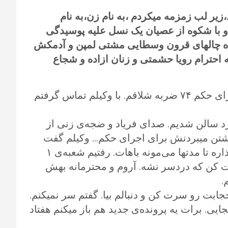
زیر لب زمزمه میکردم ،به نام زن،به نام
 و با شکوه از عصیان یک نسل علیه پوسیدگی
یاه چالهای قرون وسطایی مشتی لمپن و آدمکش
احترام رویا حشمتی و زنان ازاده و شجاع
امروز صبح از اجرای احکام تماس گرفتن برای اجرای حکم ۷۴ ضربه شلاقم. با وکیلم تماس گرفتم
رد سالن شدیم. صدای فریاد و ضجه‌ی زنی از
داشتن میبردنش برای اجرای حکم… وکیلم گفت
رویا جان دوباره بهش فکر کن. اثراتی که شلاق میذاره تا مدتها می‌مونه باهات. رفتیم شعبه‌ی ۱
 کن که دردسر نشه. آروم و محترمانه بهش
.
ابت رو سرت کن و دنبالم بیا. گفتم سر نمیکنم.
ی. برات یه پرونده‌ی جدید هم باز میکنم هفتاد