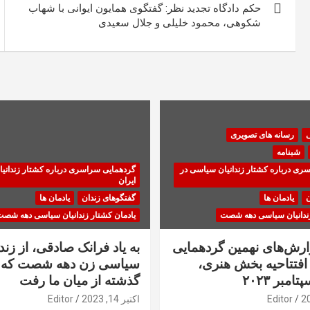
نوشته
حکم دادگاه تجدید نظر: گفتگوی همایون ایوانی با شهاب
شکوهی، محمود خلیلی و جلال سعیدی
ی
رسانه های تصویری
شبنامه
ری درباره کشتار زندانیان سیاسی در
گردهمایی سراسری درباره کشتار زندانی
ایران
ن
یادمان ها
گفتگوهای زندان
یادمان ها
زندانیان سیاسی دهه شصت
یادمان کشتار زندانیان سیاسی دهه شص
زارش‌های نهمین گردهمایی
به یاد فرانک صادقی، از زندا
فتتاحیه بخش هنری،
سیاسی زن دهه شصت که 
گذشته از میان ما رفت
Editor
اکتبر 14, 2023
Editor