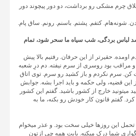
شلاق چرم مشکی رو برداشت، دو دور پیچوند دور
شونه‌هام. کتفم. پشتم. باسنم. رونم. ساق پام.
 شد لباس بردگی، شب سیاه ما سحر شود، تمام
اومده. حقیرتر از این حرفان. رفتیم بالا پیش
مراقب بود روسری از سرم نیفته. دم درِ شعبه
ن. سرم نکردم و باز کشید رو سرم. توی اتاق
ین قضیه، ولی حکمه و باید اجرا بشه. جوابش
د میتونید خارج از کشور باشید. گفتم این کشور
رد. گفتم قانون کار خودش رو بکنه، ما به
تحمل این روزها خیلی سخت بود. و عذر میخوام
گواری شما درک میکنه. بابت همه چی ازتون