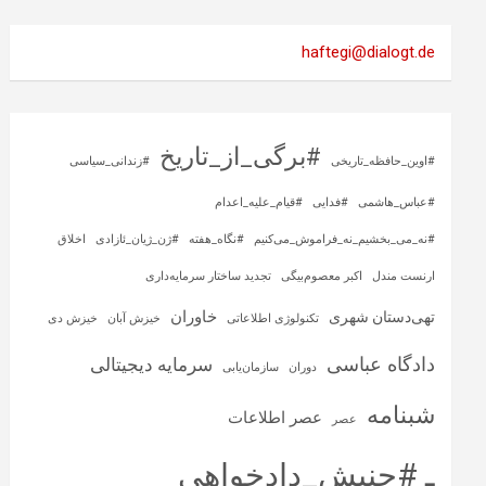
haftegi@dialogt.de
#برگی_از_تاریخ
#اوین_حافظه_تاریخی
#زندانی_سیاسی
#عباس_هاشمی
#فدایی
#قیام_علیه_اعدام
#نه_می_بخشیم_نه_فراموش_می‌کنیم
#نگاه_هفته
#ژن_ژیان_ئازادی
اخلاق
ارنست مندل
اکبر معصوم‌بیگی
تجدید ساختار سرمایه‌داری
خاوران
تهی‌دستان شهری
تکنولوژی اطلاعاتی
خیزش آبان
خیزش دی
دادگاه عباسی
سرمایه‌ دیجیتالی
دوران
سازمان‌یابی
شبنامه
عصر اطلاعات
عصر
ـ #جنبش_دادخواهی