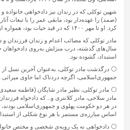
شهین توکلی که در زندان نیز دادخواهی خانواده و 
(صمد) را عهده‌دار بود، مابقی عمر را با تبعات آث
کرد. او‌ تا مهر ۱۴۰۰ که در قید حیات بود، همواره از دادخواهان استوار جنبش دادخواهی ایران بود.
مادر توکلی که مصائب اعدام و زندان فرزندان و دا
سال‌های گذشته، درب منزلش به‌روی دادخواهان خاور
استبداد، گشوده بود.
⚪️ درگذشت مادر توکلی، به‌عنوان آخرین نسل از م
جمهوری‌اسلامی، اگرچه دردناک اما حاوی میراثی 
⚪️ مادر توکلی، نظیر مادر شایگان (فاطمه سعیدی) و 
مادر سلاحی، مادر کلانتری و… که دادخواه فرزندان
در هر دو حکومت پهلوی و جمهوری‌اسلامی بودند، م
اساس مبارزه‌ی مستمر با هر نوع شکلی از استبداد
⚪️ دادخواهی نه یک رویه‌ی شخصی و مختص خانواده‌