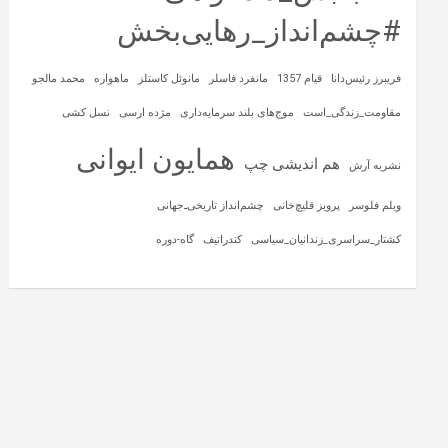
#چشم‌انداز_رهایی‌بخش
فریبرز رئیس‌دانا
قیام 1357
مانفرد فاسلر
مانوئل کاستلز
ماهواره‌
محمد مالجو
مقاومت_زندگی_است
موج‌های بلند سرمایه‌داری
مژده ارسی
نسل کشی
همایون ایوانی
هم اندیشی چپ
نشریه آرش
ویلم فلوسر
پرویز قلیچ‌خانی
چشم‌انداز تاریخی‌ـ‌جهانی
کشتار_سراسری_زندانیان_سیاسی
کندراتیف
گاه-دوره