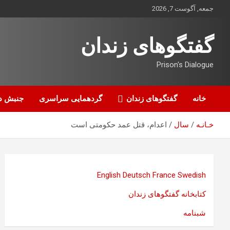
ه
جمعه, آگوست 7, 2026
حتوا
روید
گفتگوهای زندان
Prison's Dialogue
خانه
گفتگوهای زندان
گردهمایی سراسری
جنبش د
خـانـه
سال
اعدام، قتل عمد حکومتی است
English
Deutsch
France
Swedish
کتابخانه گفتگوهای زندان
شبنامه