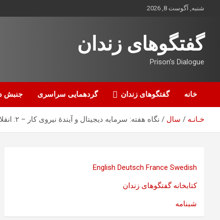
ه
شنبه, آگوست 8, 2026
حتوا
روید
گفتگوهای زندان
Prison's Dialogue
خانه
گفتگوهای زندان
گردهمایی سراسری
جنبش د
خـانـه
سال
نگاه هفته: سرمایه دیجیتال و آیندهٔ نیروی کار – ۲: انقلاب تکنولوژیک و بحران بزرگ سرمایه‌داری
English
Deutsch
France
Swedish
کتابخانه گفتگوهای زندان
شبنامه