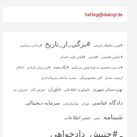
haftegi@dialogt.de
#برگی_از_تاریخ
#اوین_حافظه_تاریخی
#زندانی_سیاسی
#عباس_هاشمی
#فدایی
#قیام_علیه_اعدام
#نه_می_بخشیم_نه_فراموش_می‌کنیم
#نگاه_هفته
#ژن_ژیان_ئازادی
اخلاق
ارنست مندل
اکبر معصوم‌بیگی
تجدید ساختار سرمایه‌داری
خاوران
تهی‌دستان شهری
تکنولوژی اطلاعاتی
خیزش آبان
خیزش دی
دادگاه عباسی
سرمایه‌ دیجیتالی
دوران
سازمان‌یابی
شبنامه
عصر اطلاعات
عصر
ـ #جنبش_دادخواهی