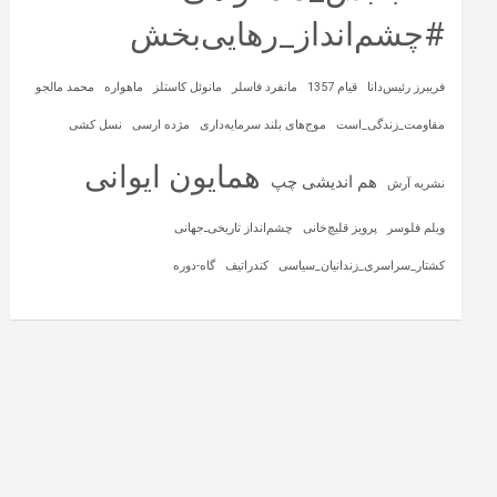
#چشم‌انداز_رهایی‌بخش
فریبرز رئیس‌دانا
قیام 1357
مانفرد فاسلر
مانوئل کاستلز
ماهواره‌
محمد مالجو
مقاومت_زندگی_است
موج‌های بلند سرمایه‌داری
مژده ارسی
نسل کشی
همایون ایوانی
هم اندیشی چپ
نشریه آرش
ویلم فلوسر
پرویز قلیچ‌خانی
چشم‌انداز تاریخی‌ـ‌جهانی
کشتار_سراسری_زندانیان_سیاسی
کندراتیف
گاه-دوره