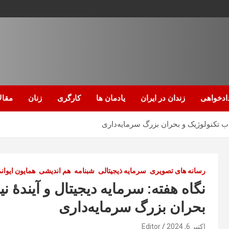
ادخواهی
زندان در ایران
یادمان ها
کارگری
زنان
مقال
رسانه های تصویری
سرمایه ذیجیتالی
شبنامه
هم اندیشی
همایون ایوان
بحران بزرگ سرمایه‌داری
اکتبر 6, 2024
Editor