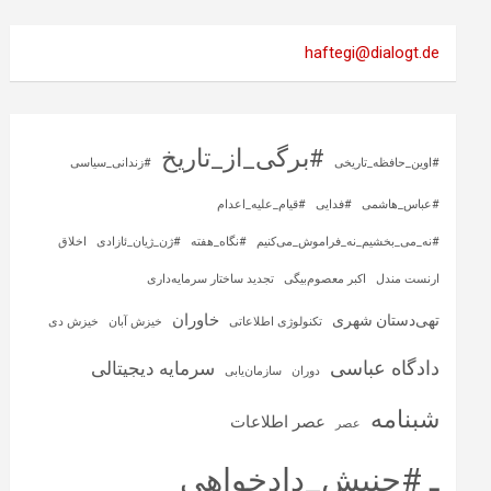
haftegi@dialogt.de
#برگی_از_تاریخ
#اوین_حافظه_تاریخی
#زندانی_سیاسی
#عباس_هاشمی
#فدایی
#قیام_علیه_اعدام
#نه_می_بخشیم_نه_فراموش_می‌کنیم
#نگاه_هفته
#ژن_ژیان_ئازادی
اخلاق
ارنست مندل
اکبر معصوم‌بیگی
تجدید ساختار سرمایه‌داری
خاوران
تهی‌دستان شهری
تکنولوژی اطلاعاتی
خیزش آبان
خیزش دی
دادگاه عباسی
سرمایه‌ دیجیتالی
دوران
سازمان‌یابی
شبنامه
عصر اطلاعات
عصر
ـ #جنبش_دادخواهی