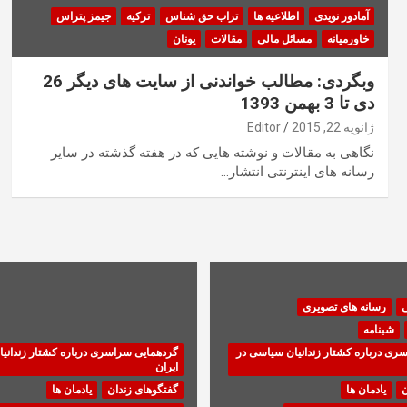
آمادور نویدی
اطلاعیه ها
تراب حق شناس
ترکیه
جیمز پتراس
خاورمیانه
مسائل مالی
مقالات
یونان
وبگردی: مطالب خواندنی از سایت های دیگر 26
دی تا 3 بهمن 1393
ژانویه 22, 2015
Editor
نگاهی به مقالات و نوشته هایی که در هفته گذشته در سایر
رسانه های اینترنتی انتشار…
ی
رسانه های تصویری
شبنامه
ری درباره کشتار زندانیان سیاسی در
گردهمایی سراسری درباره کشتار زندانی
ایران
ن
یادمان ها
گفتگوهای زندان
یادمان ها