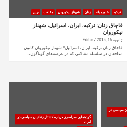
ترکیه
خاورمیانه
زنان
شهناز نیکوروان
مقالات
چین
قاچاق زنان: ترکیه، ایران، اسرائیل، شهناز
نیکوروان
ژانویه 16, 2015
Editor
قاچاق زنان ترکیه، ایران، اسرائیل* شهناز نیکوروان کانون
مدافعان در سلسله مقالاتی که در عرصه‌های گوناگون،…
ان سیاسی در
گردهمایی سراسری درباره کشتار زندانیان سیاسی در
ایران