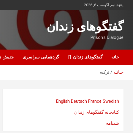
ه
پنج‌شنبه, آگوست 6, 2026
حتوا
روید
گفتگوهای زندان
Prison's Dialogue
خانه
گفتگوهای زندان
گردهمایی سراسری
جنبش د
خـانـه
ترکیه
English
Deutsch
France
Swedish
کتابخانه گفتگوهای زندان
شبنامه