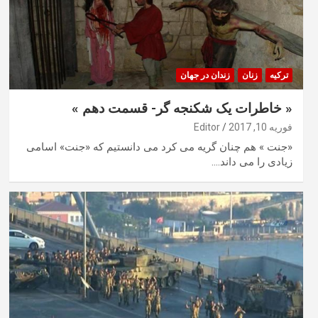
ترکیه
زنان
زندان در جهان
« خاطرات یک شکنجه گر- قسمت دهم »
فوریه 10, 2017
Editor
«جنت » هم چنان گریه می کرد می دانستیم که «جنت» اسامی
زیادی را می داند.…