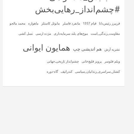
#چشم‌انداز_رهایی‌بخش
فریبرز رئیس‌دانا
قیام 1357
مانفرد فاسلر
مانوئل کاستلز
ماهواره‌
محمد مالجو
مقاومت_زندگی_است
موج‌های بلند سرمایه‌داری
مژده ارسی
نسل کشی
همایون ایوانی
هم اندیشی چپ
نشریه آرش
ویلم فلوسر
پرویز قلیچ‌خانی
چشم‌انداز تاریخی‌ـ‌جهانی
کشتار_سراسری_زندانیان_سیاسی
کندراتیف
گاه-دوره