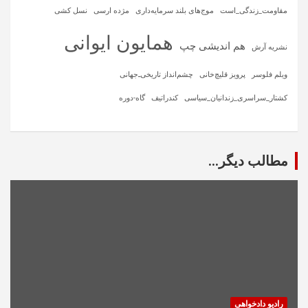
مقاومت_زندگی_است
موج‌های بلند سرمایه‌داری
مژده ارسی
نسل کشی
همایون ایوانی
هم اندیشی چپ
نشریه آرش
ویلم فلوسر
پرویز قلیچ‌خانی
چشم‌انداز تاریخی‌ـ‌جهانی
کشتار_سراسری_زندانیان_سیاسی
کندراتیف
گاه-دوره
مطالب دیگر...
رادیو دادخواهی