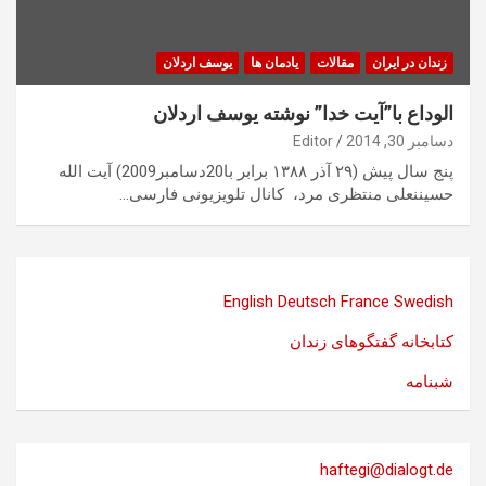
زندان در ایران
مقالات
یادمان ها
یوسف اردلان
الوداع با”آیت خدا” نوشته یوسف اردلان
دسامبر 30, 2014
Editor
پنج سال پیش (٢٩ آذر ١٣٨٨ برابر با20دسامبر2009) آیت اللە
حسیننعلی منتظری مرد، کانال تلویزیونی فارسی…
English
Deutsch
France
Swedish
کتابخانه گفتگوهای زندان
شبنامه
haftegi@dialogt.de