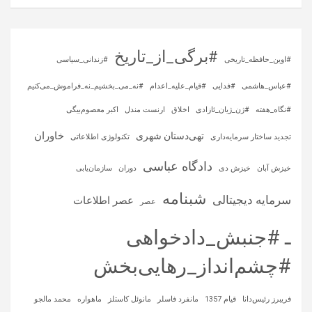
#برگی_از_تاریخ
#اوین_حافظه_تاریخی
#زندانی_سیاسی
#عباس_هاشمی
#فدایی
#قیام_علیه_اعدام
#نه_می_بخشیم_نه_فراموش_می‌کنیم
#نگاه_هفته
#ژن_ژیان_ئازادی
اخلاق
ارنست مندل
اکبر معصوم‌بیگی
خاوران
تهی‌دستان شهری
تجدید ساختار سرمایه‌داری
تکنولوژی اطلاعاتی
دادگاه عباسی
خیزش آبان
خیزش دی
دوران
سازمان‌یابی
شبنامه
سرمایه‌ دیجیتالی
عصر اطلاعات
عصر
ـ #جنبش_دادخواهی
#چشم‌انداز_رهایی‌بخش
فریبرز رئیس‌دانا
قیام 1357
مانفرد فاسلر
مانوئل کاستلز
ماهواره‌
محمد مالجو