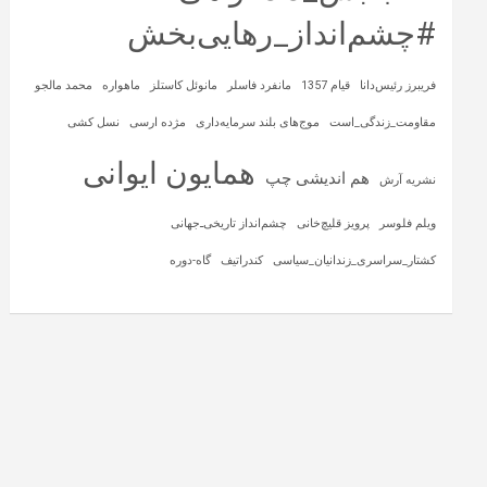
#چشم‌انداز_رهایی‌بخش
فریبرز رئیس‌دانا
قیام 1357
مانفرد فاسلر
مانوئل کاستلز
ماهواره‌
محمد مالجو
مقاومت_زندگی_است
موج‌های بلند سرمایه‌داری
مژده ارسی
نسل کشی
همایون ایوانی
هم اندیشی چپ
نشریه آرش
ویلم فلوسر
پرویز قلیچ‌خانی
چشم‌انداز تاریخی‌ـ‌جهانی
کشتار_سراسری_زندانیان_سیاسی
کندراتیف
گاه-دوره