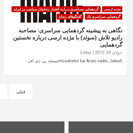
مژده ارسی
گردهمایی سراسری درباره کشتار زندانیان سیاسی در ایران
گردهمایی سراسری یک
گفتگوهای زندان
نگاهی به پیشینه گردهمایی سراسری: مصاحبه
راديو تلاش (سوئد) با مژده ارسی درباره نخستین
گردهمایی
جولای 25, 2015
Editor
mosahebe ba Arasi-radio_talashنسخه پی دی اف
صفحه‌بندی
قبلی
نوشته‌ها