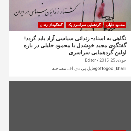
محمود خلیلی
گردهمایی سراسری یک
گفتگوهای زندان
نگاهی به اسناد- زندانی سیاسی آزاد باید گردد!
گفتگوی مجید خوشدل با محمود خلیلی در باره
اولین گردهمایی سراسری
جولای 25, 2015
Editor
goftogoo_khaliliفایل پی دی اف مصاحبه