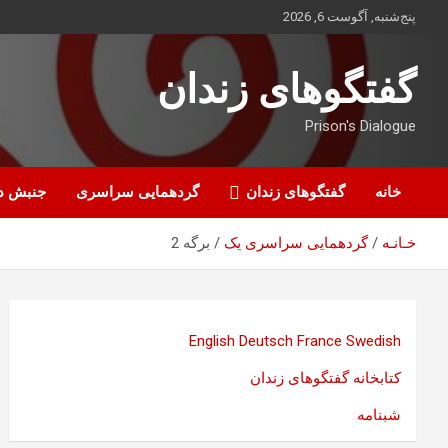
ه
پنج‌شنبه, آگوست 6, 2026
حتوا
روید
گفتگوهای زندان
Prison's Dialogue
خانه
گفتگوهای زندان
گردهمایی سراسری
جنبش د
خـانـه
گردهمایی سراسری یک
برگه 2
English
Deutsch
France
Swedish
کتابخانه گفتگوهای زندان
شبنامه