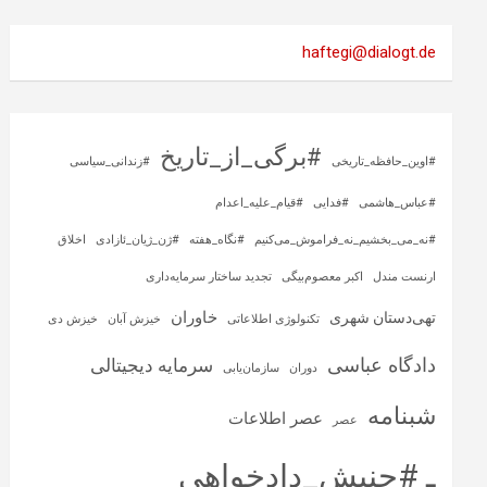
haftegi@dialogt.de
#برگی_از_تاریخ
#اوین_حافظه_تاریخی
#زندانی_سیاسی
#عباس_هاشمی
#فدایی
#قیام_علیه_اعدام
#نه_می_بخشیم_نه_فراموش_می‌کنیم
#نگاه_هفته
#ژن_ژیان_ئازادی
اخلاق
ارنست مندل
اکبر معصوم‌بیگی
تجدید ساختار سرمایه‌داری
خاوران
تهی‌دستان شهری
تکنولوژی اطلاعاتی
خیزش آبان
خیزش دی
دادگاه عباسی
سرمایه‌ دیجیتالی
دوران
سازمان‌یابی
شبنامه
عصر اطلاعات
عصر
ـ #جنبش_دادخواهی