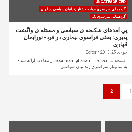
UNCATEGORIZED
گردهمایی سراسری درباره کشتار زندانیان سیاسی در ایران
گردهمایی سراسری یک
پي آمدهای شكنجه ی سياسی و مسئله ی واگشت
پذيری: بحثی فراسوی بيماری در فرد- نورايمان
قهاری
جولای 25, 2015
Editor
نسخه پی دی اف nouriman_ghahari از مقالات ارائه شده
به سمينار سراسری زندانيان سياسی…
2
1