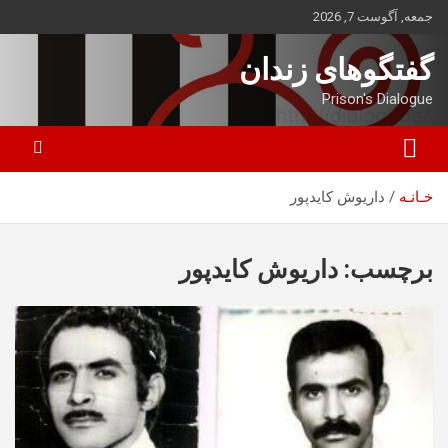
ه
جمعه, آگوست 7, 2026
حتوا
روید
گفتگوهای زندان
Prison's Dialogue
خـانـه
داریوش کایدپور
برچسب:
داریوش کایدپور