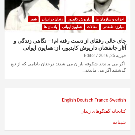
احزاب و سازمان ها
داریوش کایدپور
زندان در ایران
شعر
مبارزه طبقاتی
مقالات
همایون ایوانی
یادمان ها
جای خالی رفقای از دست رفته ام! – نگاهی زندگی و
آثار جانفشان داریوش کایدپور، از: همایون ایوانی
فوریه 25, 2016
Editor
اگر می ماندند شکوفه باران می شدند درختان بادامی که از تیغ
گذشتند اگر می ماندند…
English
Deutsch
France
Swedish
کتابخانه گفتگوهای زندان
شبنامه