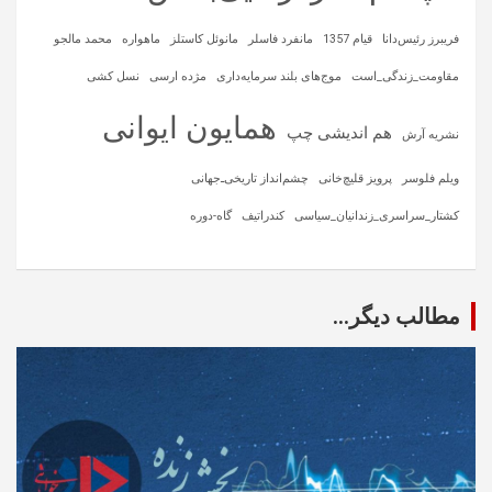
فریبرز رئیس‌دانا
قیام 1357
مانفرد فاسلر
مانوئل کاستلز
ماهواره‌
محمد مالجو
مقاومت_زندگی_است
موج‌های بلند سرمایه‌داری
مژده ارسی
نسل کشی
همایون ایوانی
هم اندیشی چپ
نشریه آرش
ویلم فلوسر
پرویز قلیچ‌خانی
چشم‌انداز تاریخی‌ـ‌جهانی
کشتار_سراسری_زندانیان_سیاسی
کندراتیف
گاه-دوره
مطالب دیگر...