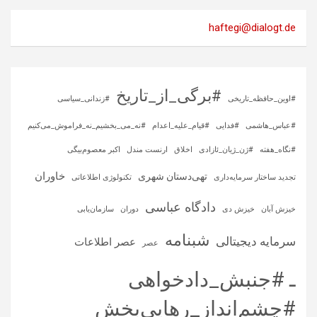
haftegi@dialogt.de
#برگی_از_تاریخ
#اوین_حافظه_تاریخی
#زندانی_سیاسی
#عباس_هاشمی
#فدایی
#قیام_علیه_اعدام
#نه_می_بخشیم_نه_فراموش_می‌کنیم
#نگاه_هفته
#ژن_ژیان_ئازادی
اخلاق
ارنست مندل
اکبر معصوم‌بیگی
خاوران
تهی‌دستان شهری
تجدید ساختار سرمایه‌داری
تکنولوژی اطلاعاتی
دادگاه عباسی
خیزش آبان
خیزش دی
دوران
سازمان‌یابی
شبنامه
سرمایه‌ دیجیتالی
عصر اطلاعات
عصر
ـ #جنبش_دادخواهی
#چشم‌انداز_رهایی‌بخش