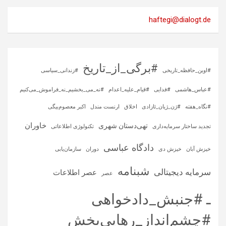
haftegi@dialogt.de
#برگی_از_تاریخ
#اوین_حافظه_تاریخی
#زندانی_سیاسی
#عباس_هاشمی
#فدایی
#قیام_علیه_اعدام
#نه_می_بخشیم_نه_فراموش_می‌کنیم
#نگاه_هفته
#ژن_ژیان_ئازادی
اخلاق
ارنست مندل
اکبر معصوم‌بیگی
خاوران
تهی‌دستان شهری
تجدید ساختار سرمایه‌داری
تکنولوژی اطلاعاتی
دادگاه عباسی
خیزش آبان
خیزش دی
دوران
سازمان‌یابی
شبنامه
سرمایه‌ دیجیتالی
عصر اطلاعات
عصر
ـ #جنبش_دادخواهی
#چشم‌انداز_رهایی‌بخش