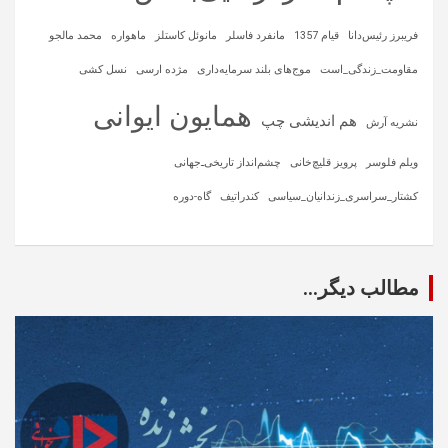
فریبرز رئیس‌دانا
قیام 1357
مانفرد فاسلر
مانوئل کاستلز
ماهواره‌
محمد مالجو
مقاومت_زندگی_است
موج‌های بلند سرمایه‌داری
مژده ارسی
نسل کشی
همایون ایوانی
هم اندیشی چپ
نشریه آرش
ویلم فلوسر
پرویز قلیچ‌خانی
چشم‌انداز تاریخی‌ـ‌جهانی
کشتار_سراسری_زندانیان_سیاسی
کندراتیف
گاه-دوره
مطالب دیگر...