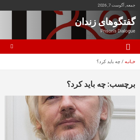
ه
جمعه, آگوست 7, 2026
حتوا
روید
گفتگوهای زندان
Prison's Dialogue
خـانـه
چه باید کرد؟
برچسب:
چه باید کرد؟