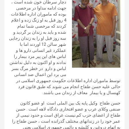
دچار سرطان خون شده است ،
جهت ادامه مداوا در مرخصی
بوده که ماموران اداره اطلاعات
4 روز قبل به او زنگ زده و اعلام
کردند که مرخصی شما تمام
شده و باید به زندان بر گردید و
سه روز قبل او را به زندان رجایی
شهر سالن 12 اوردند اما با
عملکرد غیر انسانی دارو ها و
لباس های این پیر مرد بیمار را
ندادند و او اکنون به دلیل نداشتن
لباس و دارو در خطر مرگ بسر
می برد این اعمال ضد انسانی
توسط ماموران اداره اطلاعات حکومت جمهوری اسلامی در
حالی علیه حسن طفاح انجام می شوند که طبق قانون فرد
کهنسال و یا بیمار معاف از زندان می باشند.
حسن طفاح وکیل پایه یک بین الملی است او عضو کانون
صنفی وکلای عرب و عضو افتخاری دادگاه لاهه است . حسن
طفاح از اعضای حزب کم.نیست عراق است و حدود نیمی از
عمر خود را در زندانهای مختلف گذرانده است ، حسن طفاح را
به اتهام دروغین و کلیشه و دائمی جمهوری اسلامی یعنی