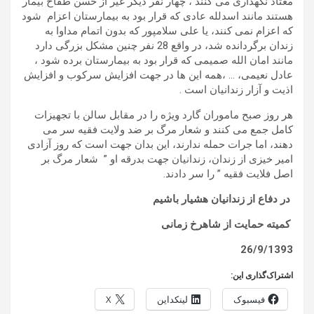
معتاد نگهداری می کنند ، چهار نفر دیگر غیر از حسن طفاح بیمار
هستند مانند اسدلله عادی که قرار بود به بیمارستان اعزام شود
که اعزام نمی کنند، یا علی سلامپور که بدون اتمام مداوا به
زندان برگردانده شد، در واقع 28 نفر چنین مشکل بزرگی دارد
مانند امان الله صمیمی که قرار بود به بیمارستان برده شود ،
عادل نعیمی، … ،همه این ها در جهت افزایش سرکوب و افزایش
اذیت و آزار زندانیان است .
هر روز صبح ماموران گارد ویژه را در مقابل سالن با تجهیزات
کامل جمع می کنند و شعار مرگ بر ضد ولایت فقیه سر می
دهند، اما جرات حمله ندارند، این بدان جهت است که روز آزادی
امیر خیزی از زندان، زندانیان جهت بدرقه او ” شعار مرگ بر
اصل فلایت فقیه ” را سر دادند.
در دفاع از زندانیان هشیار باشیم
کمیته حمایت از شاهرخ زمانی
26/9/1393
اشتراک‌گذاری این:
فیسبوک
لینکداین
X