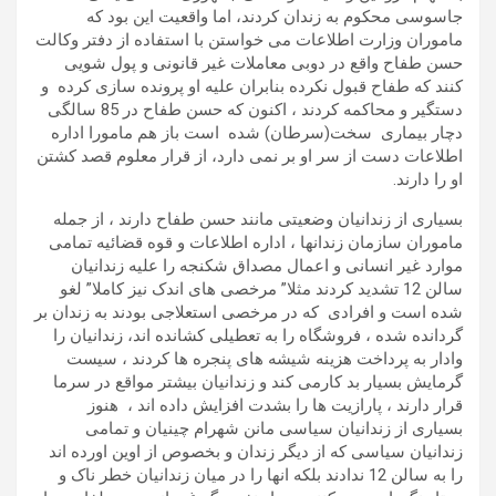
جاسوسی محکوم به زندان کردند، اما واقعیت این بود که
ماموران وزارت اطلاعات می خواستن با استفاده از دفتر وکالت
حسن طفاح واقع در دوبی معاملات غیر قانونی و پول شویی
کنند که طفاح قبول نکرده بنابران علیه او پرونده سازی کرده و
دستگیر و محاکمه کردند ، اکنون که حسن طفاح در 85 سالگی
دچار بیماری سخت(سرطان) شده است باز هم مامورا اداره
اطلاعات دست از سر او بر نمی دارد، از قرار معلوم قصد کشتن
او را دارند.
بسیاری از زندانیان وضعیتی مانند حسن طفاح دارند ، از جمله
ماموران سازمان زندانها ، اداره اطلاعات و قوه قضائیه تمامی
موارد غیر انسانی و اعمال مصداق شکنجه را علیه زندانیان
سالن 12 تشدید کردند مثلا” مرخصی های اندک نیز کاملا” لغو
شده است و افرادی که در مرخصی استعلاجی بودند به زندان بر
گردانده شده ، فروشگاه را به تعطیلی کشانده اند، زندانیان را
وادار به پرداخت هزینه شیشه های پنجره ها کردند ، سیست
گرمایش بسیار بد کارمی کند و زندانیان بیشتر مواقع در سرما
قرار دارند ، پارازیت ها را بشدت افزایش داده اند ، هنوز
بسیاری از زندانیان سیاسی مانن شهرام چینیان و تمامی
زندانیان سیاسی که از دیگر زندان و بخصوص از اوین اورده اند
را به سالن 12 ندادند بلکه انها را در میان زندانیان خطر ناک و