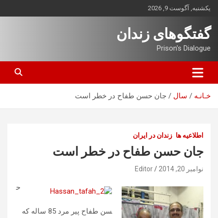
ه
یکشنبه, آگوست 9, 2026
حتوا
روید
گفتگوهای زندان
Prison's Dialogue
خـانـه
سال
جان حسن طفاح در خطر است
اطلاعیه ها
زندان در ایران
جان حسن طفاح در خطر است
نوامبر 20, 2014
Editor
ح
سن طفاح پیر مرد 85 ساله که