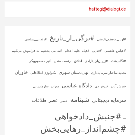
haftegi@dialogt.de
#برگی_از_تاریخ
#اوین_حافظه_تاریخی
#زندانی_سیاسی
#عباس_هاشمی
#فدایی
#قیام_علیه_اعدام
#نه_می_بخشیم_نه_فراموش_می‌کنیم
#نگاه_هفته
#ژن_ژیان_ئازادی
اخلاق
ارنست مندل
اکبر معصوم‌بیگی
خاوران
تهی‌دستان شهری
تجدید ساختار سرمایه‌داری
تکنولوژی اطلاعاتی
دادگاه عباسی
خیزش آبان
خیزش دی
دوران
سازمان‌یابی
شبنامه
سرمایه‌ دیجیتالی
عصر اطلاعات
عصر
ـ #جنبش_دادخواهی
#چشم‌انداز_رهایی‌بخش