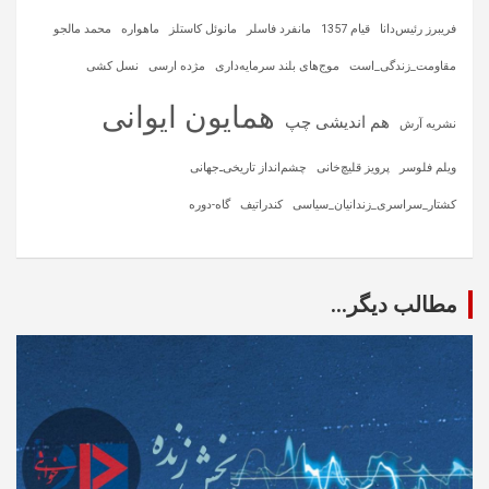
فریبرز رئیس‌دانا
قیام 1357
مانفرد فاسلر
مانوئل کاستلز
ماهواره‌
محمد مالجو
مقاومت_زندگی_است
موج‌های بلند سرمایه‌داری
مژده ارسی
نسل کشی
همایون ایوانی
هم اندیشی چپ
نشریه آرش
ویلم فلوسر
پرویز قلیچ‌خانی
چشم‌انداز تاریخی‌ـ‌جهانی
کشتار_سراسری_زندانیان_سیاسی
کندراتیف
گاه-دوره
مطالب دیگر...