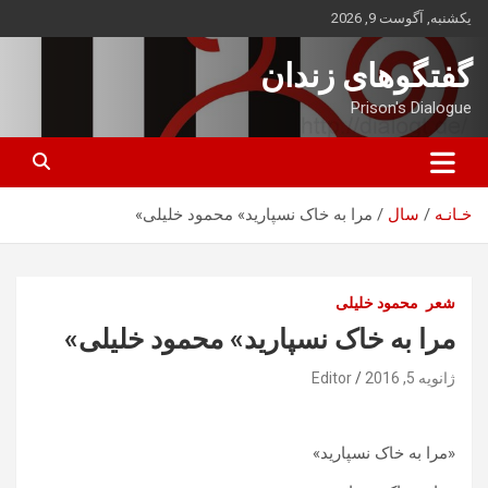
ه
یکشنبه, آگوست 9, 2026
حتوا
روید
گفتگوهای زندان
Prison's Dialogue
خـانـه
سال
مرا به خاک نسپارید» محمود خلیلی»
شعر
محمود خلیلی
مرا به خاک نسپارید» محمود خلیلی»
ژانویه 5, 2016
Editor
«مرا به خاک نسپارید»