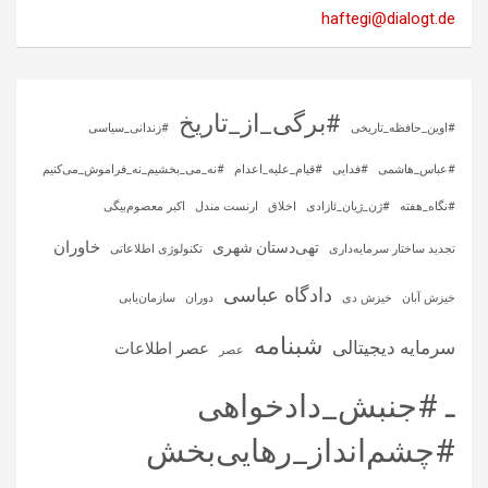
haftegi@dialogt.de
#برگی_از_تاریخ
#اوین_حافظه_تاریخی
#زندانی_سیاسی
#عباس_هاشمی
#فدایی
#قیام_علیه_اعدام
#نه_می_بخشیم_نه_فراموش_می‌کنیم
#نگاه_هفته
#ژن_ژیان_ئازادی
اخلاق
ارنست مندل
اکبر معصوم‌بیگی
خاوران
تهی‌دستان شهری
تجدید ساختار سرمایه‌داری
تکنولوژی اطلاعاتی
دادگاه عباسی
خیزش آبان
خیزش دی
دوران
سازمان‌یابی
شبنامه
سرمایه‌ دیجیتالی
عصر اطلاعات
عصر
ـ #جنبش_دادخواهی
#چشم‌انداز_رهایی‌بخش