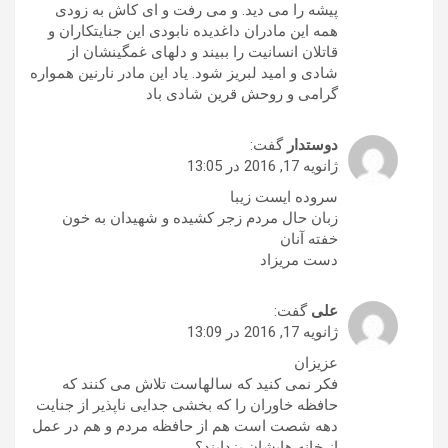
پیشه را می دید. و می رفت و ای کاش به زودی
همه این مادران داغدیده نابودی این جنایتکاران و
قاتلان انسانیت را ببیند و دلهای غمگینشان از
شادی و امید لبریز شود. یاد این مادر نارنین همواره
گرامی و روحش قرین شادی باد
دوستدار
گفت:
ژانویه 17, 2016 در 13:05
سروده ایست زیبا
زبان حال مردم زجر کشیده و شهیدان به خون
خفته آنان
دست مریزاد
علی
گفت:
ژانویه 17, 2016 در 13:09
عزیزان
فکر نمی کنید که سالهاست تلاش می کنند که
حافظه خاوران را که بخشی جدایی ناپذیر از جنایت
دهه شصت است هم از حافظه مردم و هم در عمل
از خانه هایشان بزدایند؟