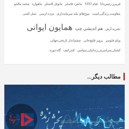
فریبرز رئیس‌دانا
قیام 1357
مانفرد فاسلر
مانوئل کاستلز
ماهواره‌
محمد مالجو
مقاومت_زندگی_است
موج‌های بلند سرمایه‌داری
مژده ارسی
نسل کشی
همایون ایوانی
هم اندیشی چپ
نشریه آرش
ویلم فلوسر
پرویز قلیچ‌خانی
چشم‌انداز تاریخی‌ـ‌جهانی
کشتار_سراسری_زندانیان_سیاسی
کندراتیف
گاه-دوره
مطالب دیگر...