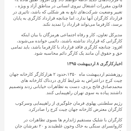
قانون مقررات اشتغال نیروی انسانی در مناطق آزاد و ویژه ،
تغییر وضعیت شرکت‌های تابع به هر شکلی که باشد، تاثیری در
قرارداد کارگران آنها ندارد، اما چنانچه قرار‌داد کارگری به پایان
برسد، کارفرما می‌تواند قرار‌داد را تمدید نکند.
مدیرکل تعاون، کار و رفاه اجتماعی هرمزگان با بیان اینکه
کارگرانی که قرار‌داد نداشته باشند، دائمی خوانده می‌شوند،
افزود: چنانچه کارگری فاقد قرار‌داد با کارفرما باشد، باید تمامی
حق و حقوق آن مانند یک کارگر دائم محاسبه شود.
اخبارکارگری ۸ اردیبهشت ۱۳۹۵
روزهشتم اردیبهشت ماه ۱۳۵۰،حدود ۲ هزارکارگر کارخانه جهان
چیت کرج دراعتراض به شرایط کاری دردناک کارخانه های
محمدصادق فاتح یزدی، دست به تظاهرات خیابانی زدند وتصمیم
داشتند پیاده به سوی تهران راهپیمایی کنند.
رژیم سلطنتی پهلوی فرمان جلوگیری از راهپیمایی وسرکوب
کارگران معترض کارخانه جهان چیت کرج را صادرکرد.
کارگران با شلیک مستقیم ژاندارم ها بسوی تظاهرات در
کاروانسرای سنگی به خاک وخون غلطیدند و ۲۰ نفرشان جان