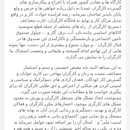
کارگاه ها و معادن کشور همراه با اخراج و بيكارسازي های
گسترده كارگران عمدتا به دلیل زیاده خواهی ها و حرص و ولع
پایان ناپذیر صاحبان سرمایه، رشد فزاینده حوادث کار و در واقع
تبدیل مراکز کار و تولید به قتلگاه کارگران، غارت مضاعف
دسترنج کارگران از راه های مختلف از جمله قطع سوبسید
کالاهای اساسی مانند نان، آب، برق، گاز و …، چپاول صندوق
تامین اجتماعی و بازنشستگی و ناکارآمدی این صندوق ها در
قبال کارگران … و موارد متنوع و بیشتری از این دست، تنها نمونه
هایی از این تهاجم لجام گسیخته و طبقاتی و وضعیت اسفناک ما
کارگران را به نمایش می گذارند.
به این سیاهه البته باید تبعیض جنسیتی و ستم و استثمار
مضاعف نسبت به زنان و کارگران مهاجر، بی کاری جوانان و
گسترش کار کودکان، فقدان آزادی های دموکراتیک و سیاسی و
امنیتی کردن هر شکلی از اعتراض و حق طلبی کارگران که برای
پیگیری خواست ها و مطالبات این طبقه صورت می گیرد،
ممنوعیت ایجاد تشکل های مستقل کارگران و یورش به معدود
تشکل های کارگری موجود، احضارهای مکرر کارگران و فعالان
کارگری و تهدید، دستگیری و زندانی کردن آنان به بهانه های
مضحک و نخ نمایی چون “اجتماع و تبانی به قصد برهم زدن
امنیت ملی” و … امثال آن را نیز اضافه نمود.عوامل سرمایه به
ویژه در یکی ـ دو ساله اخیر شمشیر را از رو بسته و همه هم و