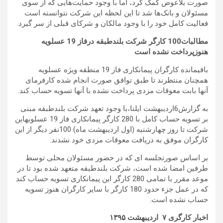
صورت بلاعوض کمک کرد، اما با وجود حمایت‌هایی که از سوی
مسئولان و بانک‌ها شد تا این لحظه این شرکت نتوانسته است
فعالیت کامل خود را با وجود مالکان و شرکای قبلی از سر گیرد.
مطالبات100 کارگر شرکت بلندطبقه درفاز 19 عسلویه
هنوزپرداخت نشده است
باقیمانده کارگران پیمانکاری فاز 19 منطقه ویژه عسلویه
همچنان منتظرند تا طبق توافق صورت انجام شده کارفرمای
آنها بابت معوقات مزدی پرداخت نشده با آنها تسویه حساب کند.
به گزارش6اردیبهشت ایلنا،با وجود تعهد شرکت بلندطبقه مبنی
بر تسویه حساب کامل با 280 کارگر پیمانکاری فاز 19 عسلویهاین
شرکت تا روز چهارشنبه (اول اردیبهشت ماه) 100نفر دیگر از این
کارگران موفق به دریافت معوقات مزدی خود نشدند.
بر اساس صورتجلسه ای که در حضور مسئولان محلی توسط
طرفین امضا شده است، شرکت بلندطبقه متعهد شده بود تا در
موعد مقرر با تمامی 280 کارگر این پیمانکاری تسویه حساب کند
که در عمل جزء حدود 180 کارگر با سایر کارگران هنوز تسویه
حساب نشده است.
اخبار کارگری ۷ اردیبهشت ۱۳۹۵