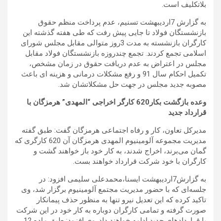
بلاتکلیف است.
به گزارش 7اردیبهشت تسنیم، عدم پرداخت منظم حقوق
بازنشستگان فولاد تا جایی پیش رفت که طی هفته گذشته این
کارگران بازنشسته به مدت 3روز متوالی مقابل مجلس شورای
اسلامی تجمع کردند. تجمع چندروزه بازنشستگان فولاد مقابل
مجلس در اعتراض به عدم دریافت حقوق در زمان مشخص،
تکمیل احکام سال 91 و رفع مشکلات درمانی و هزینه ای باعث
مصوبه جدید مجلس در جهت حل مشکلاتشان شد.
وعده بازگشت بکار620 کارگر اخراجی “المهدی” هرمزگان با
قرارداد جدید
‌مدیرکل تعاون، کار و رفاه اجتماعی هرمزگان گفت: طبق گفته
مدیریت مجموعه آلومینیوم المهدی هرمزگان آن 620 کارگری که
گمان می‌برند، اخراج شدند، به کار خود باز خواهند گشت و
کارگران با خود شرکت قرار‌داد خواهند بست.
به گزارش7اردیبهشت ایسنا،محمد‌علی سلیمی افزود: در
جلسه‌ای که با حضور مدیریت مجتمع آلومینیوم برگزار شد، وی
تاکید کرده که این تعدیل نیرو تنها به منظور حذف پیمانکار
صورت گرفته و تمامی کارگران دوباره به کار خود در این شرکت
با قرار‌دادهای جدید ادامه خواهند داد. وی افزود: طبق ماده 12