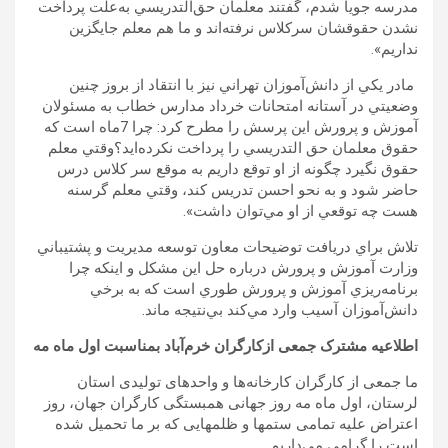
مدرسه جويا شدم، گفتند معلمان حق‌التدريسي به‌علت پرداخت
نشدن حقوقشان سركلاس نرفته‌اند و ما هم معلم جايگزين
نداريم».
مادر يكي از دانش‌آموزان تهراني نيز با انتقاد از بروز چنين
وضعيتي در آستانه امتحانات خرداد مدارس خطاب به مسئولان
آموزش و پرورش اين پرسش را مطرح كرد: چرا 7‌ماه است كه
حقوق معلمان حق التدريسي را پرداخت نكرده‌ايد؟وقتي معلم
حقوق نگيرد چگونه از او توقع داريم به موقع سر كلاس درس
حاضر شود و به نحو احسن تدريس كند، وقتي معلم گرسنه
هست چه توقعي از او مي‌توان داشت».
تلاش براي دريافت توضيحات معاون توسعه مديريت و پشتيباني
وزارت آموزش و پرورش درباره حل اين مشكل و اينكه چرا
برنامه‌ريزي آموزش و پرورش طوري است كه به برخي
دانش‌آموزان آسيب وارد مي‌كند بي‌نتيجه ماند.
اطلاعیه مشترک جمعی ازکارگران خرم‌آباد بمناسبت اول ماه مه
ما جمعی از کارگران کارخانه‌ها و واحدهای تولیدی استان
لرستان، اول ماه مه روز جهانی همبستگی کارگران جهان، روز
اعتراض علیه تمامی ستمها و ظلمهایی که بر ما تحمیل شده
است را گرامی می‌داریم.