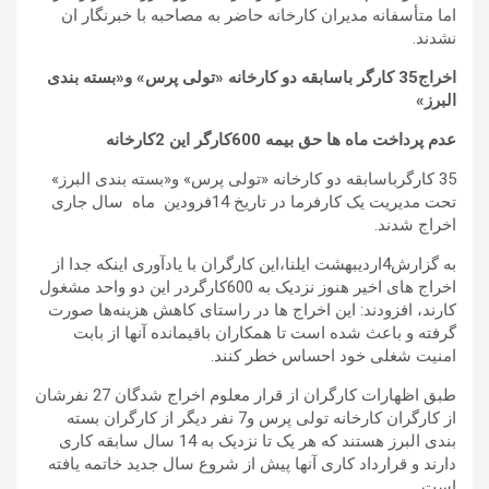
اما متأسفانه مدیران کارخانه حاضر به مصاحبه با خبرنگار ان
نشدند.
اخراج35 کارگر باسابقه دو کارخانه «تولی پرس» و«بسته بندی
البرز»
عدم پرداخت ماه ها حق بیمه 600کارگر این 2کارخانه
35 کارگرباسابقه دو کارخانه «تولی پرس» و«بسته بندی البرز»
تحت مدیریت یک کارفرما در تاریخ 14فرودین ماه سال جاری
اخراج شدند.
به گزارش4اردیبهشت ایلنا،این کارگران با یادآوری اینکه جدا از
اخراج های اخیر هنوز نزدیک به 600کارگردر این دو واحد مشغول
کارند، افزودند: این اخراج ها در راستای کاهش هزینه‌ها صورت
گرفته و باعث شده است تا همکاران باقیمانده آنها از بابت
امنیت شغلی خود احساس خطر کنند.
طبق اظهارات کارگران از قرار معلوم اخراج شدگان 27 نفرشان
از کارگران کارخانه تولی پرس و7 نفر دیگر از کارگران بسته
بندی البرز هستند که هر یک تا نزدیک به 14 سال سابقه کاری
دارند و قرارداد کاری آنها پیش از شروع سال جدید خاتمه یافته
است.