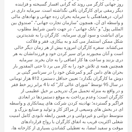
روز جهانی کارگر می روند که گرانی افسار گسیخته و فزاینده
دیگر رمقی برای کارگران باقی نگذاشته است. سرمایه‌ داری در
ایران، درهماهنگی با سرمایه‌ بحران زده جهانی و نهادهای مالی
و واسطه ای آن، همچون “سازمان تجارت جهانی”، “صندوق بین
المللی پول” و “بانک جهانی”، در جهت تامین شرایط مطلوب
برای انباشت و سود آوری سرمایه، کارگران را به شدیدترین
شکل ممکن استثمار می کند و به بیکاری، فقر و فلاکت
می‌کشاند. سفره کارگران امروزه بیش از هر زمان دیگر خالی
است و آنان مجبورند برای سیر کردن خود و فرزندانشان به هر
دری بزنند و ساعت ها کار اضافی را به جان بخرند. سرمایه
همچنین همه ی تلاش خود را به کار می برد تا حتی المقدور بار
بحران های دامن گیر و کمرشکن خود را در سرتاسر گیتی بر
دوش ما کارگران بگذارد؛ تعیین حداقل دستمزد 812 هزار تومانی
در سال 95 توسط “شورای عالی کار” که تا 4 برابر زیر خط فقر
و در واقع به منزله تحمیل مرگ تدریجی بر خیلِ عظیمی از
کارگران است؛ وعدم پرداخت به موقع دستمزدها در ابعادی
فراگیر و گسترده؛ نهادینه کردن شرکت های پیمانکاری و واسطه
ای در بخش های وسیعی از مراکز کار و تولید و صنایع بزرگ و
متوسط دولتی و غیردولتی و در همین رابطه نابودی کامل امنیت
شغلی اکثریت قریب به اتفاق کارگران با رواج قراردادهای
موقت و سفید امضا، به تعطیلی کشاندن بسیاری از کارخانه ها،