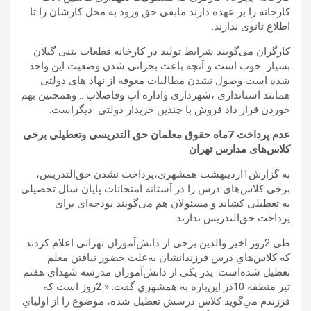
کارخانه را بر عهده دارند مابقی حق ورود به محل کارشان را تا
اطلاع ثانوی ندارند.
کارگران می‌گویند شرایط تولید در کارخانه قطعات بتنی گیلان
بسیار خوب است و آنچه باعث بحرانی شدن وضعیت این واحد
شده است وصول نشدن مطالبات معوقه از نهاد های دولتی
همانند استانداری ،شهرداری واداره آب وفاضلاب .. وهمچنین بهم
خوردن قرار داد فروش با چندین خریدار دولتی دیگراست.
عدم پرداخت 7ماه حقوق معلمان حق التدریسی وتعطیلی برخی
کلاس‌های مدارس تهران
به گزارش1اردیبهشت همشهری،پرداخت نشدن حق‌التدریس،
برخی کلاس‌های درس را در آستانه امتحانات پایان سال تحصیلی
به تعطیلی کشاند و مسئولان هم می‌گویند بودجه‌ای برای
پرداخت حق‌التدریس ندارند.
طي 2روز اخير والدين برخي از دانش‌آموزان تهراني اعلام كردند
كه كلاس‌هاي درس فرزندانشان به‌علت حضور نيافتن معلم
تعطيل شده‌است. پدر يكي از دانش‌آموزان مدرسه شهداي هفتم
تير منطقه 10در اين‌باره به همشهري گفت: « 2روز است كه
فرزندم مي‌گويد كلاس درسش تعطيل شده، موضوع را از اولياي