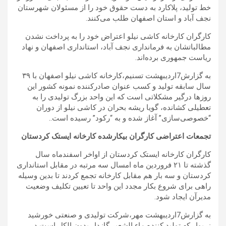
خط تولید، پلاکارد به دست حقوق خود را از مسئولان شهرستان
نجف آباد و استان اصفهان طلب می‌کنند.
کارگران کارخانه کاشی نیلو اعتراض خود را به پرداخت نشدن
مطالباتشان به فرمانداری نجف آباد، استانداری اصفهان و نهاد
ریاست جمهوری برده‌اند.
به گزارش7اردیبهشت تسنیم،کارخانه کاشی نیلو اصفهان با ۳۹
سال سابقه تولید و کسب عنوان صادرکننده نمونه کشور این
روزها درگیر مشکلاتی است که این واحد بزرگ تولیدی را به
تعطیلی کشانده، گویا ریشه بحران در کاشی نیلو از دوران
“خصوصی‌سازی” آغاز شده و به “رکود” رسیده است..
تجمعات اعتراضی کارگران بیکارشده کارخانه ایستک کردستان
کارگران کارخانه ایستک کردستان از اواخر اسفندماه سال
گذشته تا ۲۱ فروردین ماه امسال سه مرتبه در مقابل استانداری
کردستان و سه بار هم مقابل کارخانه تجمع کردند تا بدین وسیله
راهی برای شروع بکار مجدد این واحد تا تعیین تکلیف وضعیت
مدیرآن ایجاد شود.
به گزارش7اردیبهشت مهر،شرکت تولیدی و صنعتی خورشید
زریوار که تولید کننده ماء الشعیر گازدار بدون الکل است در