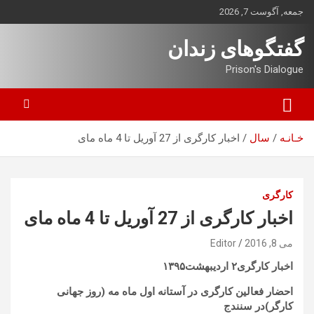
ه
جمعه, آگوست 7, 2026
حتوا
روید
گفتگوهای زندان
Prison's Dialogue
خـانـه
سال
اخبار کارگری از 27 آوریل تا 4 ماه مای
کارگری
اخبار کارگری از 27 آوریل تا 4 ماه مای
می 8, 2016
Editor
اخبار کارگری۲ اردیبهشت۱۳۹۵
احضار فعالین کارگری در آستانه اول ماه مه (روز جهانی
کارگر)در سنندج