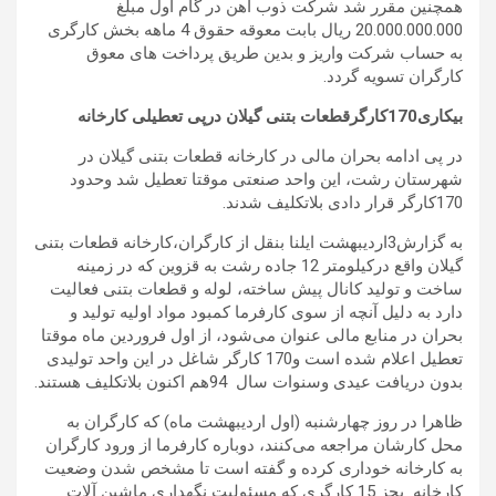
همچنین مقرر شد شرکت ذوب آهن در گام اول مبلغ
20.000.000.000 ریال بابت معوقه حقوق 4 ماهه بخش کارگری
به حساب شرکت واریز و بدین طریق پرداخت های معوق
کارگران تسویه گردد.
بیکاری170کارگرقطعات بتنی گیلان درپی تعطیلی کارخانه
در پی ادامه بحران مالی در کارخانه قطعات بتنی گیلان در
شهرستان رشت، این واحد صنعتی موقتا تعطیل شد وحدود
170کارگر قرار دادی بلاتکلیف شدند.
به گزارش3اردیبهشت ایلنا بنقل از کارگران،کارخانه قطعات بتنی
گیلان واقع درکیلومتر 12 جاده رشت به قزوین که در زمینه
ساخت و تولید کانال پیش ساخته، لوله و قطعات بتنی فعالیت
دارد به دلیل آنچه از سوی کارفرما کمبود مواد اولیه تولید و
بحران در منابع مالی عنوان می‌شود، از اول فروردین ماه موقتا
تعطیل اعلام شده است و170 کارگر شاغل در این واحد تولیدی
بدون دریافت عیدی وسنوات سال 94هم اکنون بلاتکلیف هستند.
ظاهرا در روز چهارشنبه (اول اردیبهشت ماه) که کارگران به
محل کارشان مراجعه می‌کنند، دوباره کارفرما از ورود کارگران
به کارخانه خوداری کرده و گفته است تا مشخص شدن وضعیت
کارخانه بجز 15 کارگری که مسئولیت نگهداری ماشین آلات