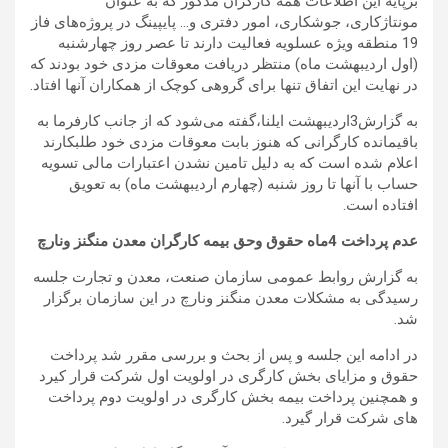
برپایه این اطلاعات همه کارگران مذکور که به عنوان
مونتاژکاری، جوشکاری، امور دفتری و… پایپینگ در پروژه‌های فاز
19 منطقه ویژه عسلویه فعالیت دارند تا عصر روز چهارشنبه
(اول اردیبهشت ماه) منتظر دریافت معوقات مزدی خود بودند که
در نهایت این اتفاق تنها برای گروهی کوچک از همکاران آنها افتاد.
به گزارش3اردیبهشت ایلنا،گفته می‌شود که از جانب کارفرما به
باقیمانده کارگرانی که هنوز بابت معوقات مزدی خود طلبکارند
اعلام شده است که به دلیل تامین نشدن اعتبارات مالی تسویه
حساب با آنها تا روز شنبه (چهارم اردیبهشت ماه) به تعویق
افتاده است.
عدم پرداخت 4ماه حقوق وحق بیمه کارگران معدن منگنز ونارچ
به گزارش روابط عمومی سازمان صنعت، معدن و تجارت جلسه
رسیدگی به مشکلات معدن منگنز ونارچ در این سازمان برگزار
شد.
در ادامه این جلسه و پس از بحث و بررسی مقرر شد پرداخت
حقوق و مزایای بخش کارگری در اولویت اول شرکت قرار کیرد
و همچنین پرداخت بیمه بخش کارگری در اولویت دوم پرداخت
های شرکت قرار گیرد.