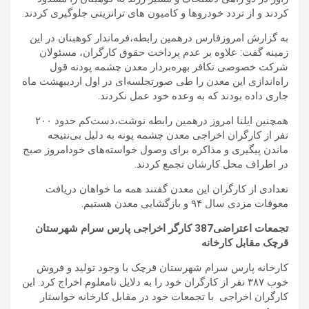
کردند و از تردد خودروها و کامیون های ترانزیتی جلوگیری کردند.
به گزارش امروزفارس درهمین رابطه،فرماندار کوهبنان در این
زمینه گفت: علاوه بر عدم پرداخت حقوق کارگران، مسئولان
شرکت خصوصی تکافر بهره‌بردار معدن چشمه پودنه قول
راه‌اندازی این معدن را طی صورتجلسه‌ای در اول اردیبهشت ماه
جاری داده بودند که به وعده خود عمل نکردند.
همچنین ایلنا امروز درهمین رابطه نوشت،دست‌کم حدود ۲۰۰
نفر از کارگران اخراجی معدن چشمه پونه به دلیل بی‌‌نتیجه
ماندن پیگیری و مذاکره برای وصول خواسته‌های خودامروز صبح
در اطراف محل کارشان تجمع کردند.
تعدادی از کارگران این معدن گفتند همه ما خواهان دریافت
معوقات مزدی سال ۹۴ و بازگشایی معدن هستیم.
تجمعات اعتراضی387 کارگر اخراجی پارس سرام شهرستان
قرچک مقابل کارخانه
کارخانه پارس سرام شهرستان قرچک با وجود تولید و فروش
خوب ۳۸۷ نفر از کارگران خود را به دلایل نامعلوم اخراج کرد. این
کارگران اخراجی با تجمعات خود در مقابل کارخانه خواستار