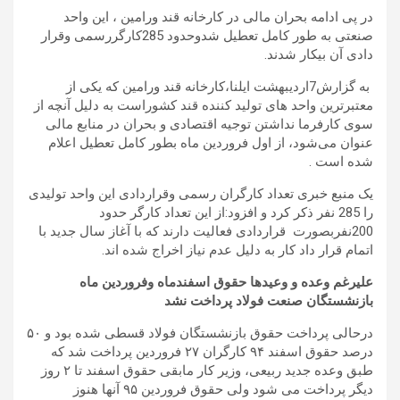
در پی ادامه بحران مالی در کارخانه قند ورامین ، این واحد
صنعتی به طور کامل تعطیل شدوحدود 285کارگررسمی وقرار
دادی آن بیکار شدند.
به گزارش7اردیبهشت ایلنا،کارخانه قند ورامین که یکی از
معتبرترین واحد های تولید کننده قند کشوراست به دلیل آنچه از
سوی کارفرما نداشتن توجیه اقتصادی و بحران در منابع مالی
عنوان می‌شود، از اول فروردین ماه بطور کامل تعطیل اعلام
شده است .
یک منبع خبری تعداد کارگران رسمی وقراردادی این واحد تولیدی
را 285 نفر ذکر کرد و افزود:از این تعداد کارگر حدود
200نفربصورت قراردادی فعالیت دارند که با آغاز سال جدید با
اتمام قرار داد کار به دلیل عدم نیاز اخراج شده اند.
علیرغم وعده و وعیدها حقوق اسفندماه وفروردین ماه
بازنشستگان صنعت فولاد پرداخت نشد
درحالی پرداخت حقوق بازنشستگان فولاد قسطی شده بود و ۵۰
درصد حقوق اسفند ۹۴ کارگران ۲۷ فروردین پرداخت شد که
طبق وعده جدید ربیعی، وزیر کار مابقی حقوق اسفند تا ۲ روز
دیگر پرداخت می شود ولی حقوق فروردین ۹۵ آنها هنوز