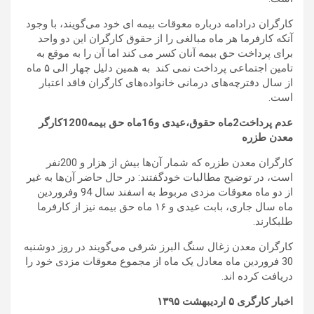
کارگران درادامه درباره معوقات بیمه ای خود می‌گویند، با وجود
آنکه کارفرما هر ماه مبالغی را از حقوق کارگران این دو واحد
برای پرداخت حق بیمه آنان کسر می کند اما آن را به موقع به
تامین اجتماعی پرداخت نمی کند به همین دلیل چهار الی ۵ ماه
از سال دفترچه‌های درمانی خانواده‌های کارگران فاقد اعتبار
است.
عدم پرداخت2ماه حقوق،عیدی و16ماه حق بیمه1200کارگر
معدن طزره
کارگران معدن طزره که شمار آن‌ها بیش از هزار و 200نفر
است، در توضیح مطالبات خودگفتند: در حال حاضر آن‌ها به غیر
از دو ماه معوقات مزدی مربوط به اسفند سال 94 وفروردین
ماه سال جاری، بابت عیدی و ۱۶ ماه حق بیمه نیز از کارفرما
طلبکارند.
کارگران معدن زغال سنگ البرز شرقی می‌گویند در روز دوشنبه
30 فروردین ماه معادل یک ماه از مجموع معوقات مزدی خود را
دریافت کرده اند.
اخبار کارگری ۵ اردیبهشت ۱۳۹۵