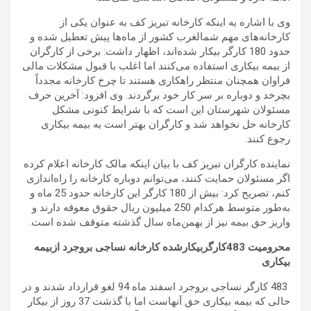
وی با اشاره به اینکه کارخانه تبریز کف به عنوان یکی از
کارخانه‌های مهم شمالغرب کشور از ماه‌ها پیش تعطیل شده و
حدود 180 کارگر بیکار شده‌اند، اظهار داشت: برخی از کارگران
از بیمه بیکاری استفاده می‌کنند اما اغلب با قبول مشکلات مالی
فراوان همچنان منتظر راهکاری هستند تا چرخ کارخانه مجدداً
بچرخد و دوباره بر سر کار خود برگردند. وی افزود: آخرین حرف
مسئولان شهرستان این است که با شرایط کنونی مشکل
کارخانه حل نخواهد شد و کارگران بهتر است به بیمه بیکاری
رجوع کنند.
نماینده کارگران تبریز کف با بیان اینکه مالک کارخانه اعلام کرده
اگر مسئولان حمایت کنند، می‌توانم دوباره کارخانه را راه‌اندازی
کنم، تصریح کرد: بیش از 180 کارگر این کارخانه حدود 25 ماه و
به‌طور متوسط هرکدام 250 میلیون ریال حقوق معوقه دارند و
واریز حق بیمه نیز از بهمن‌ماه سال گذشته متوقف شده است.
محرومیت 483کارگربیکارشده کارخانه نساجی بروجرد ازبیمه
بیکاری
483 کارگر نساجی بروجرد اسفند ماه 94 لغو قرارداد شدند و در
حالی که بیمه بیکاری حق آنهاست اما با گذشت 37 روز از بیکار