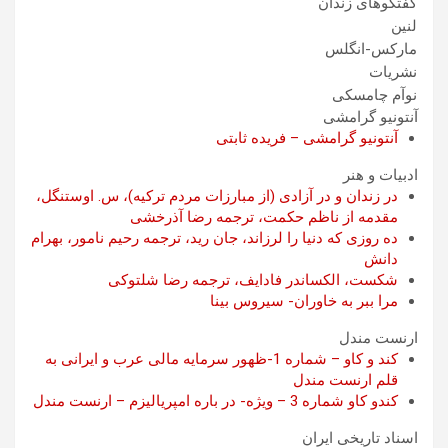
گفتگوهای زندان
لنین
مارکس-انگلس
نشریات
نوآم چامسکی
آنتونیو گرامشی
آنتونیو گرامشی – فریده ثابتی
ادبیات و هنر
در زندان و در آزادی (از مبارزات مردم ترکیه)، س. اوستنگل،
مقدمه از ناظم حکمت، ترجمه رضا آذرخشی
ده روزی که دنیا را لرزاند، جان رید، ترجمه رحیم نامور، بهرام
دانش
شکست، الکساندر فادایف، ترجمه رضا شلتوکی
مرا ببر به خاوران- سیروس بینا
ارنست مندل
کند و کاو – شماره 1-ظهور سرمایه مالی عرب و ایرانی به
قلم ارنست مندل
کندو کاو شماره 3 – ویژه- در باره امپریالیزم – ارنست مندل
اسناد تاریخی ایران