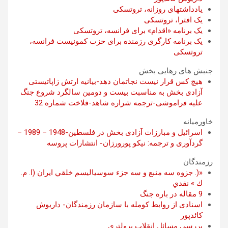
یادداشتهای روزانه، تروتسکی
یک افترا، تروتسکی
یک برنامه «اقدام» برای فرانسه، تروتسکی
یک برنامه کارگری رزمنده برای حزب کمونیست فرانسه،
تروتسکی
جنبش های رهایی بخش
هیچ کس قرار نیست نجاتمان دهد-بیانیه ارتش زاپاتیستی
آزادی بخش به مناسبت بیست و دومین سالگرد شروع جنگ
علیه فراموشی-ترجمه شراره شاهد-فلاخت شماره 32
خاورمیانه
اسرائیل و مبارزات آزادی بخش در فلسطین-1948 – 1989 –
گردآوری و ترجمه: نیکو پورورزان- انتشارات پروسه
رزمندگان
«(. جزوه سه منبع و سه جزء سوسياليسم خلقي ايران (ا. م.
ك » نقدي
9 مقاله در باره جنگ
اسنادی از روابط کومله با سازمان رزمندگان- داریوش
کائدپور
بررسی مسائل انقلاب پرولتری