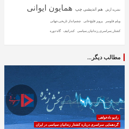
همایون ایوانی
هم اندیشی چپ
نشریه آرش
ویلم فلوسر
پرویز قلیچ‌خانی
چشم‌انداز تاریخی‌ـ‌جهانی
کشتار_سراسری_زندانیان_سیاسی
کندراتیف
گاه-دوره
مطالب دیگر...
رادیو دادخواهی
گردهمایی سراسری درباره کشتار زندانیان سیاسی در ایران