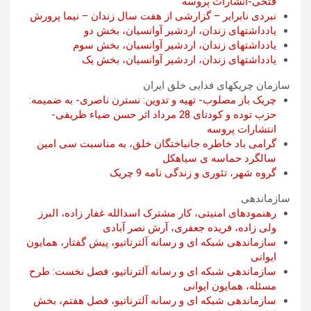
فتحی-انشارات پروسه
نبردی نابرابر – گزارشی از هفت سال زندان – نیما پرورش
یادداشتهای زندان، اردشیر آوانسیان، بخش دو
یادداشتهای زندان، اردشیر آوانسیان، بخش سوم
یادداشتهای زندان، اردشیر آوانسیان، بخش یک
سازمان چریکهای فدایی خلق ایران
چریک باز مصلوب- تهیه و تدوین: نسترن ناصری- به ضمیمه:
حزب توده و کودتای 28 مرداد اثر حسن ضیاء ظریفی-
انتشارات پروسه
گرامی باد خاطره جانباختگان خلق، به مناسبت سی امین
سالگرد حماسه ی سیاهکل
گروه شهر، تئوری و زندگی نامه 9 چریک
سازماندهی
رهنمودهای امنیتی، کار مشترک اسدالله غفار زاده، البرز
ولی زاده، فریده جعفری، آرش نصر آبادی
سازماندهی شبکه ای و رسانه آلترناتیو، پیش گفتار، همایون
ایوانی
سازماندهی شبکه ای و رسانه آلترناتیو، فصل نخست: طرح
مسئله، همایون ایوانی
سازماندهی شبکه ای و رسانه آلترناتیو، فصل هفتم، بخش