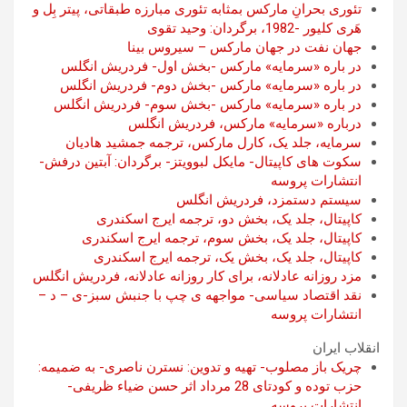
تئوری بحرانِ مارکس بمثابه تئوری مبارزه طبقاتی، پيتر بِل و
هَری کليور -1982، برگردان: وحيد تقوی
جهان نفت در جهان مارکس – سیروس بینا
در باره «سرمایه» مارکس -بخش اول- فردریش انگلس
در باره «سرمایه» مارکس -بخش دوم- فردریش انگلس
در باره «سرمایه» مارکس -بخش سوم- فردریش انگلس
درباره «سرمایه» مارکس، فردریش انگلس
سرمایه، جلد یک، کارل مارکس، ترجمه جمشید هادیان
سکوت های کاپیتال- مایکل لبوویتز- برگردان: آبتین درفش-
انتشارات پروسه
سیستم دستمزد، فردریش انگلس
کاپیتال، جلد یک، بخش دو، ترجمه ایرج اسکندری
کاپیتال، جلد یک، بخش سوم، ترجمه ایرج اسکندری
کاپیتال، جلد یک، بخش یک، ترجمه ایرج اسکندری
مزد روزانه عادلانه، برای کار روزانه عادلانه، فردریش انگلس
نقد اقتصاد سیاسی- مواجهه ی چپ با جنبش سبز-ی – د –
انتشارات پروسه
انقلاب ایران
چریک باز مصلوب- تهیه و تدوین: نسترن ناصری- به ضمیمه:
حزب توده و کودتای 28 مرداد اثر حسن ضیاء ظریفی-
انتشارات پروسه