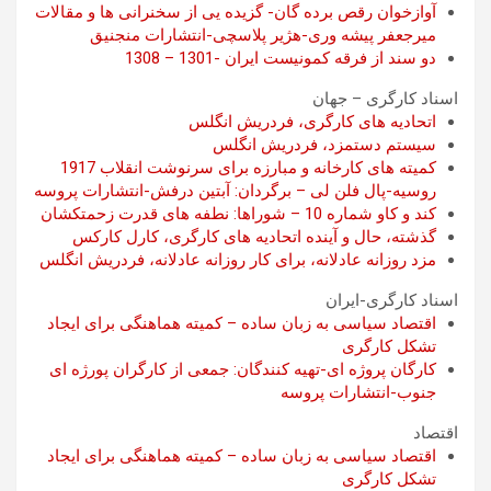
آوازخوان رقص برده گان- گزیده یی از سخنرانی ها و مقالات
میرجعفر پیشه وری-هژير پلاسچی-انتشارات منجنیق
دو سند از فرقه کمونیست ایران -1301 – 1308
اسناد کارگری – جهان
اتحادیه های کارگری، فردریش انگلس
سیستم دستمزد، فردریش انگلس
کمیته های کارخانه و مبارزه برای سرنوشت انقلاب 1917
روسیه-پال فلن لی – برگردان: آبتین درفش-انتشارات پروسه
کند و کاو شماره 10 – شوراها: نطفه های قدرت زحمتکشان
گذشته، حال و آینده اتحادیه های کارگری، کارل کارکس
مزد روزانه عادلانه، برای کار روزانه عادلانه، فردریش انگلس
اسناد کارگری-ایران
اقتصاد سیاسی به زبان ساده – کمیته هماهنگی برای ایجاد
تشکل کارگری
کارگان پروژه ای-تهیه کنندگان: جمعی از کارگران پورژه ای
جنوب-انتشارات پروسه
اقتصاد
اقتصاد سیاسی به زبان ساده – کمیته هماهنگی برای ایجاد
تشکل کارگری