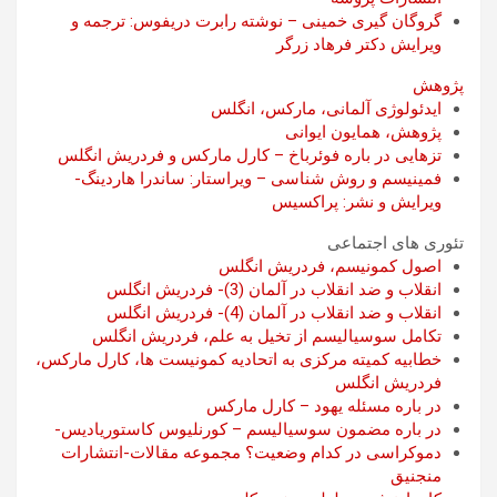
گروگان گیری خمینی – نوشته رابرت دریفوس: ترجمه و
ویرایش دکتر فرهاد زرگر
پژوهش
ایدئولوژی آلمانی، مارکس، انگلس
پژوهش، همایون ایوانی
تزهایی در باره فوئرباخ – کارل مارکس و فردریش انگلس
فمینیسم و روش شناسی – ویراستار: ساندرا هاردینگ-
ویرایش و نشر: پراکسیس
تئوری های اجتماعی
اصول کمونیسم، فردریش انگلس
انقلاب و ضد انقلاب در آلمان (3)- فردریش انگلس
انقلاب و ضد انقلاب در آلمان (4)- فردریش انگلس
تکامل سوسیالیسم از تخیل به علم، فردریش انگلس
خطابیه کمیته مرکزی به اتحادیه کمونیست ها، کارل مارکس،
فردریش انگلس
در باره مسئله یهود – کارل مارکس
در باره مضمون سوسیالیسم – کورنلیوس کاستوریادیس-
دموکراسی در کدام وضعیت؟ مجموعه مقالات-انتشارات
منجنیق