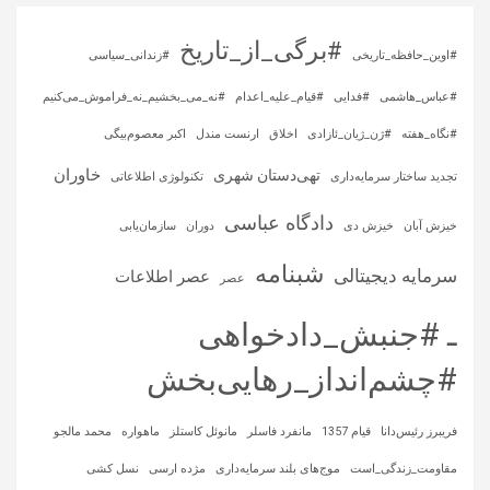
#برگی_از_تاریخ
#اوین_حافظه_تاریخی
#زندانی_سیاسی
#عباس_هاشمی
#فدایی
#قیام_علیه_اعدام
#نه_می_بخشیم_نه_فراموش_می‌کنیم
#نگاه_هفته
#ژن_ژیان_ئازادی
اخلاق
ارنست مندل
اکبر معصوم‌بیگی
خاوران
تهی‌دستان شهری
تجدید ساختار سرمایه‌داری
تکنولوژی اطلاعاتی
دادگاه عباسی
خیزش آبان
خیزش دی
دوران
سازمان‌یابی
شبنامه
سرمایه‌ دیجیتالی
عصر اطلاعات
عصر
ـ #جنبش_دادخواهی
#چشم‌انداز_رهایی‌بخش
فریبرز رئیس‌دانا
قیام 1357
مانفرد فاسلر
مانوئل کاستلز
ماهواره‌
محمد مالجو
مقاومت_زندگی_است
موج‌های بلند سرمایه‌داری
مژده ارسی
نسل کشی