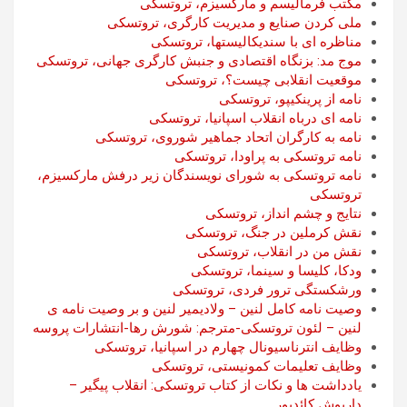
مکتب فرمالیسم و مارکسیزم، تروتسکی
ملی کردن صنایع و مدیریت کارگری، تروتسکی
مناظره ای با سندیکالیستها، تروتسکی
موج مد: بزنگاه اقتصادی و جنبش کارگری جهانی، تروتسکی
موقعیت انقلابی چیست؟، تروتسکی
نامه از پرینکیپو، تروتسکی
نامه ای درباه انقلاب اسپانیا، تروتسکی
نامه به کارگران اتحاد جماهیر شوروی، تروتسکی
نامه تروتسکی به پراودا، تروتسکی
نامه تروتسکی به شورای نویسندگان زیر درفش مارکسیزم،
تروتسکی
نتایج و چشم انداز، تروتسکی
نقش کرملین در جنگ، تروتسکی
نقش من در انقلاب، تروتسکی
ودکا، کلیسا و سینما، تروتسکی
ورشکستگی ترور فردی، تروتسکی
وصیت نامه کامل لنین – ولادیمیر لنین و بر وصیت نامه ی
لنین – لئون تروتسکی-مترجم: شورش رها-انتشارات پروسه
وظایف انترناسیونال چهارم در اسپانیا، تروتسکی
وظایف تعلیمات کمونیستی، تروتسکی
یادداشت ها و نکات از کتاب تروتسکی: انقلاب پیگیر –
داریوش کائدپور