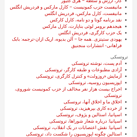
کار، ارزش و سلطه – هری کلیور
مانیفست حزب کمونیست – کارل مارکس و فردریش انگلس
مانیفست، کارل مارکس، فردریش انگلس
نقد برنامه گوتا و دو نامه، کارل کارکس
هیجدهم برومر لوئی بناپارت، کارل مارکس
یک حزب کارگری، فردریش انگلس
یهودی ستیتزی…همه جا – آلن بدیوه، اریک ازان-ترجمه: بابک
فراهانی- انتشارات منجنیق
تروتسکی
آدم پست، نوشته تروتسکی
آزادی مطبوعات و طبقه کارگر، تروتسکی
آزمایش «روزولت» و کنترل کارگری، تروتسکی
اپوزیسیون روسیه، تروتسکی
اخراج بیست هزار نفر مخالف از حزب کمونیست شوروی،
تروتسکی
اخلاق ما و اخلاق آنها، تروتسکی
از خرده کاری بپرهیزید، تروتسکی
اسپانیا، استالین و یژوف، تروتسکی
اسپانیا: درباره شعار شوراها، تروتسکی
اسپانیا: نقش اعتصابات در یک انقلاب، تروتسکی
استالین چگونه اپوزیسیون را شکست داد، تروتسکی