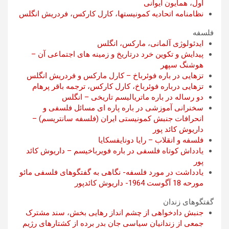
اول، همایون ایوانی
نظامنامه اتحادیه کمونیستها، کارل کارکس، فردریش انگلس
فلسفه
ایدئولوژی آلمانی، مارکس، انگلس
پیدایش و تکوین خرد درتاریخ و زمینه های اجتماعی آن –
هوشنگ سپهر
تزهایی در باره فوئرباخ – کارل مارکس و فردریش انگلس
تزهایی درباره فوئرباخ، کارل کارکس، ترجمه باقر پرهام
دو رساله در باره ماتریالیسم تاریخی – انگلس
سخنرانی آموزشی در باره پاره ای مسائل فلسفی و
انحرافات جنبش کمونیستی ایران (فلسفه سانتریسم) –
داریوش کائد پور
فلسفه و انقلاب – رایا دونایفسکایا
یادداش کوتاه فلسفی در باره فویرباخیسم – داریوش کائد
پور
یادداشت در مورد فلسفه- نگاهی به گفتگوهای فلسفی مائو
مورحه 18 آگوست 1964- داریوش کائدپور
گفتگوهای زندان
جنبش دادخواهی از چشم انداز رهایی بخش، سند مشترک
جمعی از زندانیان سیاسی جان بدر برده از کشتارهای رژیم