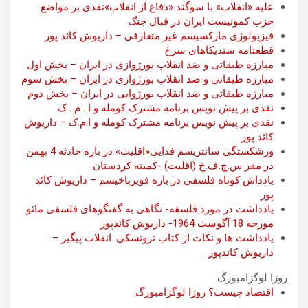
علیه «انقلاب» با سوگند «دفاع از انقلاب»نقدی بر مواضع
حزب کمونیست ایران در قبال جنگ
فیزیولوژی مارکسیسم غیر متعارفی – داریوش کائد پور
قطعنامه سندیکاهای سرخ
مبارزه طبقاتی و ضد انقلاب بورژوازی در ایران – بخش اول
مبارزه طبقاتی و ضد انقلاب بورژوازی در ایران – بخش سوم
مبارزه طبقاتی و ضد انقلاب بورژوایی در ایران – بخش دوم
نقدی بر پیش نویس برنامه مشترک کومله و ا . م . ک
نقدی بر پیش نویس برنامه مشترک کومله و ا.م.ک – داریوش
کائد پور
ورشکستگی سانتریسم فدایی«اقلیت» در باره حادثه 4 بهمن
در مقر س.چ.ف.خ (اقلیت) -کمیته کردستان
یادداش کوتاه فلسفی در باره فویرباخیسم – داریوش کائد
پور
یادداشت در مورد فلسفه- نگاهی به گفتگوهای فلسفی مائو
مورحه 18 آگوست 1964- داریوش کائدپور
یادداشت ها و نکات از کتاب تروتسکی: انقلاب پیگیر –
داریوش کائدپور
روزا لوگزامبورگ
اقتصاد چیست؟ روزا لوگزامبورگ