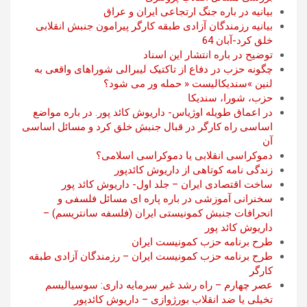
بیانیه در باره جنگ ارتجاعی ایران و عراق
بیانیه رزمندگان آزادی طبقه کارگر پیرامون جنبش انقلابی
خلق کرد-آبان 64
توضیح در باره انتشار این اسناد
چگونه حزب در دفاع از تاکتیک لیبرالی شوراهای واقعی به
لنین »سندیکالیست « حمله ور می شود؟
حزب، شورا، سندیکا
در اعماق طویله اوژیاس- داریوش کائد پور. در باره مواضع
اساسی راه کارگر در قبال جنبش خلق کرد و مسائل اساسی
آن
دموکراسی انقلابی یا دموکراسی اسلامی؟
زندگی نامه کوتاهی از داریوش کائدپور
ساخت اقتصادی ایران – جلد اول- داریوش کائد پور
سخنرانی آموزشی در باره پاره ای مسائل فلسفی و
انحرافات جنبش کمونیستی ایران (فلسفه سانتریسم) –
داریوش کائد پور
طرح برنامه حزب کمونیست ایران
طرح برنامه حزب کمونیست ایران – رزمندگان آزادی طبقه
کارگر
عصر چهارم – راه رشد غیر سرمایه داری: سوسیالیسم
تخیلی یا ضد انقلاب بورژوازی – داریوش کائدپور