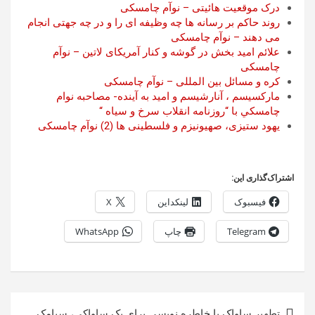
درک موقعیت هائیتی – نوآم چامسکی
روند حاکم بر رسانه ها چه وظیفه ای را و در چه جهتی انجام
می دهند – نوآم چامسکی
علائم امید بخش در گوشه و کنار آمریکای لاتین – نوآم
چامسکی
کره و مسائل بین المللی – نوآم چامسکی
مارکسيسم ، آنارشيسم و اميد به آينده- مصاحبه نوام
چامسکي با “روزنامه انقلاب سرخ و سياه “
یهود ستیزی، صهیونیزم و فلسطینی ها (2) نوآم چامسکی
اشتراک‌گذاری این:
فیسبوک
لینکداین
X
Telegram
چاپ
WhatsApp
راهبری
تطهیر ساواک با خاطره نويسی برای يک ساواکی، سيامک