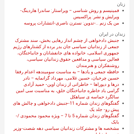
زنان
فمینیسم و روش شناسی – ویراستار: ساندرا هاردینگ-
ویرایش و نشر: پراکسیس
من یک زنم …-تدوین: نسترن ناصری-انتشارات پروسه
زندان در ایران
جنبش دادخواهی از چشم انداز رهایی بخش، سند مشترک
جمعی از زندانیان سیاسی جان بدر برده از کشتارهای رژیم
جمهوری اسلامی، خانواده های جانفشانان و جانباختگان،
فعالین سیاسی و مدافعین حقوق زندانیان سیاسی،
روشنفکران و هنرمندان
حافظه جمعی و یادها – به مناسبت سومیندهه اعدام رفقا
حسین چرخیان، حسین غلامی، مهرداد گرانمایه – نادر
درها و دیوراها – خاطراتی از زندان اوین- حمید آزادی
گرامی باد خاطره جانباختگان خلق، به مناسبت سی امین
سالگرد حماسه ی سیاهکل
گفتگوهای زندان شماره 11-جنبش دادخواهی و چالش های
پیش رو- جلد یک
گفتگوهای زندان شماره 5 تا 7 – ویژه محمود محمودی /-
بابک
مشخصه ها و مشترکات زندانیان سیاسی دهه شصت-وزیر