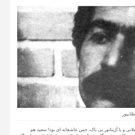
انپور
لابی و یا آژیتاتور بی باک، حس عاشقانه ای بود! سعید هم