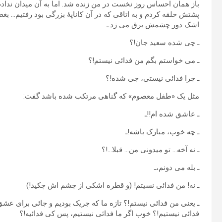
باز همان احساس روز نخست در من زنده شد. اما به آن میدان ندادم 
پشتش حلقه کردم و به اتاقی که در آن کاناپۀ بزرگی بود رفتیم… بغ
اشک دور چشمش برق می زد.ـ
ـ چی شده سعید جان!؟
ـ می خواستم بگم من فدائی نیستم!؟
ـ چرا فدائی نیستی، چی شده!؟
مثل یک «طفل معصوم» که گناهی مرتکب شده باشد گفت:
ـ عاشق شده ام!!ـ
ـ چه خوب، مبارک باشه!ـ
ـ نه آخه… تو میدونی من… قبلا…!؟
ـ بله می دونم،ـ
ـ نه! من فدائی نسیتم! (و قطره اشکی از چشم اش چکید!)
ـ یعنی من فدائی نیستم!؟ تازه ما که چریک بودیم و جائی برای عش
فدائی نیستیم!؟ خوب اگر ما فدائی نیستیم، پس کی فدائیه!؟