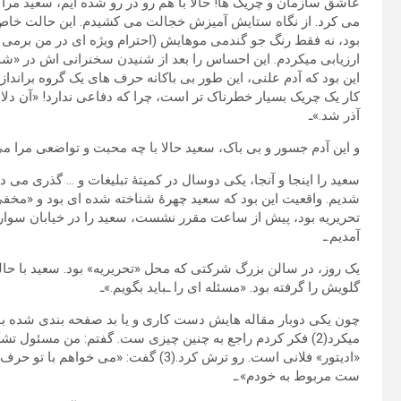
عاشق سازمان و چریک ها! حالا با هم رو در رو شده ایم، سعید مرا ب
می کرد. از نگاه ستایش آمیزش خجالت می کشیدم. این حالت خاص، 
بود، نه فقط رنگ جو گندمی موهایش (احترام ویژه ای در من برمی ان
ارزیابی میکردم. این احساس را بعد از شنیدن سخنرانی اش در «شب
این بود که آدم علنی، این طور بی باکانه حرف های یک گروه برانداز ز
کار یک چریک بسیار خطرناک تر است، چرا که دفاعی ندارد! «آن د
آذر شد.»ـ
و این آدم جسور و بی باک، سعید حالا با چه محبت و تواضعی مرا می
سعید را اینجا و آنجا، یکی دوسال در کمیتۀ تبلیغات و … گذری می دی
شدیم. واقعیت این بود که سعید چهرۀ شناخته شده ای بود و «مخف
تحریریه بود، پیش از ساعت مقرر نشست، سعید را در خیابان سوار ا
آمدیم.ـ
یک روز، در سالن بزرگ شرکتی که محل «تحریریه» بود. سعید با ح
گلویش را گرفته بود. «مسئله ای را ـباید بگویم.»ـ
چون یکی دوبار مقاله هایش دست کاری و یا بد صفحه بندی شده ب
میکرد(2) فکر کردم راجع به چنین چیزی ست. گفتم: من مسئول تشک
«ادیتور» فلانی است. رو ترش کرد.(3) گفت: «می خوا
ست مربوط به خودم».ـ