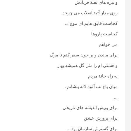
و نیزه های تفتۀ فریادش
روی مدار آتیۀ انقلاب می چرخد
کجاست قایق هایم ای موج….ـ
کجاست پاروها
می خواهم
برای ماندن و بر خون سفر کنم تا مرگ
و هستی ام را مثل گل همیشه بهار
به راه خانۀ مردم
میان باغ تب آلود لاله بنشانم.ـ
….
برای پویش اندیشه های تاریخی
برای پرورش عشق
برای گسترش سازمان او»…ـ