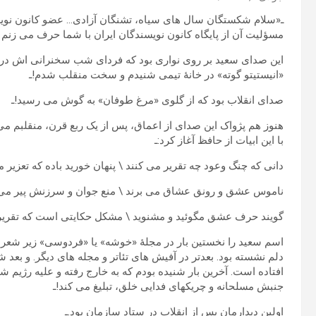
ـ«سلام شکستگان سال های سیاه، تشنگان آزادی… عضو کانون نویسن
مسؤلیت آن از پایگاه کانون نویسندگان ایران با شما حرف می زنم 
این صدای سعید بر روی نواری بود که فردای شب سخنرانی اش د
«انیستیتو گوته» در خانۀ تیمی شنیدم و سخت منقلب شدم!ـ
صدای انقلاب بود که از گلوی «مرغ طوفان» به گوش می رسید!ـ
هنوز هم پژواک این صدای از اعماق، پس از یک ربع قرن، منقلبم می
با این ابیات از حافظ آغاز کرد:ـ
دانی که چنگ وعود چه تقریر می کنند \ پنهان خورید باده که تعزیر م
ناموس عشق و رونق عشاق می برند \ منع جوان و سرزنش پیر می 
گویند حرف عشق مگوئید و مشنوید \ مشکل حکایتی است که تقریر 
اسم سعید را نخستین بار در مجلۀ «خوشه» یا «فردوسی» زیر شعر ک
دلم نشسته بود. بعدتر در آفیش های تئاتر و مجله های دیگر. و بعد شن
افتاده است. آخرین بار شنیده بودم که به خارج رفته و علیه رژیم شاه
جنبش مسلحانه و چریکهای فدایی خلق، تبلیغ می کند!ـ
اولین دیدارمان پس از انقلاب در ستاد سازمان بود.ـ