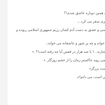
 همین دوباره عاشق شدی!؟
یزی سفر می کرد…ـ
سی و عشق به دست آدم کشان رژیم جمهوری اسلامی ربوده و
 خواند و چه پر شور و عاشقانه می خواند:ـ
ارند… \ با صد هزار در قفس آیا چه رفته است!؟…»
ی روبد خاکستر زمان را از خشم روزگار…»
ت برزگر»
 است، می دانم!»ـ