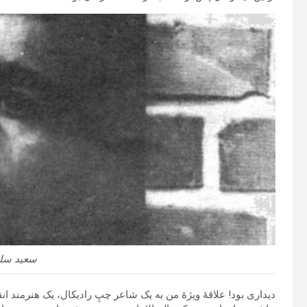
سعید سلط
دیداری بود! علاقۀ ویژۀ من به یک شاعر چپِ رادیکال، یک هنرمند انق