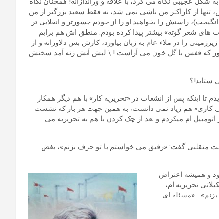
ه شکل عجیبی نگاه می کرد، با علاقه و وراندازانه! همچنان نگاه
تنها از کاراکتر من ناشی نمی شد، نه فقط سعید بزرگتر از من
گیخت)، راستش را بخواهید او را از خودم جسورتر و انقلابی تر
 های شعر گوته» بیشتر پیدا کرده بودم. منطق اش هم برایم
یرزمینی را در ملاء عام به زبان بیاورد، کارش بس دلاورانه و از
لاور که قفس با گل خون می آراست ! \ لبش آتش زنه آمد سخنش
 ستاید!؟
دم تا اینکه پس از انشعاب در «تحریریه کار» با هم دیگر همکار
ی کاری» هم زیاد نمی دانست، به همین جهت هر بار که نشست
تومبیل ام میکردم و بعد از چک کردن با هم به تحریریه می
الت منقلبی گفت: «رفیق می خواستم با تو حرف بزنم»، بغض
ود و همیشه اعتراض
یلاتی تحریریه ام،
هم با تو حرف بزنم»… «مسئله ای