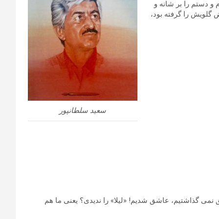
و دستم را بر شانه و
ض گلویش را گرفته بود،
سعید سلطانپور
ق نمی گذاشتیم، عاشق شدیم! «لیلا» را ندیدی؟ یعنی ما هم