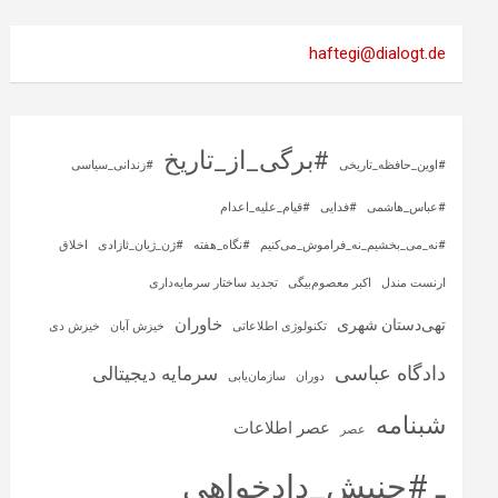
haftegi@dialogt.de
#برگی_از_تاریخ
#اوین_حافظه_تاریخی
#زندانی_سیاسی
#عباس_هاشمی
#فدایی
#قیام_علیه_اعدام
#نه_می_بخشیم_نه_فراموش_می‌کنیم
#نگاه_هفته
#ژن_ژیان_ئازادی
اخلاق
ارنست مندل
اکبر معصوم‌بیگی
تجدید ساختار سرمایه‌داری
خاوران
تهی‌دستان شهری
تکنولوژی اطلاعاتی
خیزش آبان
خیزش دی
دادگاه عباسی
سرمایه‌ دیجیتالی
دوران
سازمان‌یابی
شبنامه
عصر اطلاعات
عصر
ـ #جنبش_دادخواهی