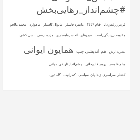
#چشم‌انداز_رهایی‌بخش
فریبرز رئیس‌دانا
قیام 1357
مانفرد فاسلر
مانوئل کاستلز
ماهواره‌
محمد مالجو
مقاومت_زندگی_است
موج‌های بلند سرمایه‌داری
مژده ارسی
نسل کشی
همایون ایوانی
هم اندیشی چپ
نشریه آرش
ویلم فلوسر
پرویز قلیچ‌خانی
چشم‌انداز تاریخی‌ـ‌جهانی
کشتار_سراسری_زندانیان_سیاسی
کندراتیف
گاه-دوره