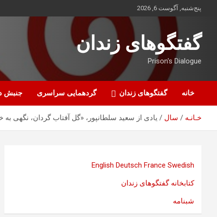
ه
پنج‌شنبه, آگوست 6, 2026
حتوا
روید
گفتگوهای زندان
Prison's Dialogue
خانه
گفتگوهای زندان
گردهمایی سراسری
جنبش د
خـانـه
سال
یادی از سعید سلطانپور، «گل آفتاب گردان، نگهی به
English
Deutsch
France
Swedish
کتابخانه گفتگوهای زندان
شبنامه