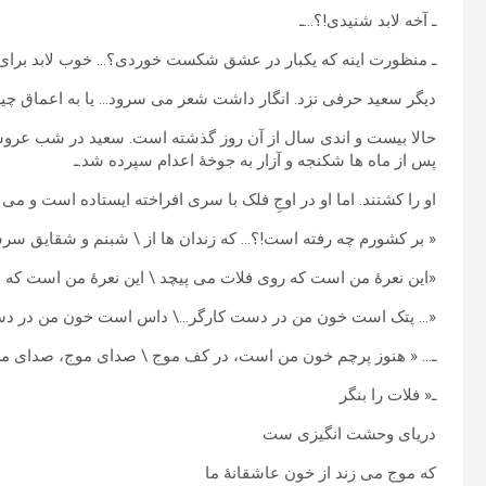
ـ آخه لابد شنیدی!؟…ـ
ـ منظورت اینه که یکبار در عشق شکست خوردی؟… خوب لابد برای
دیگر سعید حرفی نزد. انگار داشت شعر می سرود… یا به اعماق چ
حالا بیست و اندی سال از آن روز گذشته است. سعید در شب عرو
پس از ماه ها شکنجه و آزار به جوخۀ اعدام سپرده شد.ـ
او را کشتند. اما او در اوجِ فلک با سری افراخته ایستاده است و می
« بر کشورم چه رفته است!؟… که زندان ها از \ شبنم و شقایق سرش
«این نعرۀ من است که روی فلات می پیچد \ این نعرۀ من است که م
«… پتک است خون من در دست کارگر…\ داس است خون من در دس
ـ… « هنوز پرچم خون من است، در کف موج \ صدای موج، صدای من
ـ« فلات را بنگر
دریای وحشت انگیزی ست
که موج می زند از خون عاشقانۀ ما