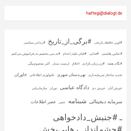
haftegi@dialogt.de
#برگی_از_تاریخ
#اوین_حافظه_تاریخی
#زندانی_سیاسی
#عباس_هاشمی
#فدایی
#قیام_علیه_اعدام
#نه_می_بخشیم_نه_فراموش_می‌کنیم
#نگاه_هفته
#ژن_ژیان_ئازادی
اخلاق
ارنست مندل
اکبر معصوم‌بیگی
خاوران
تهی‌دستان شهری
تجدید ساختار سرمایه‌داری
تکنولوژی اطلاعاتی
دادگاه عباسی
خیزش آبان
خیزش دی
دوران
سازمان‌یابی
شبنامه
سرمایه‌ دیجیتالی
عصر اطلاعات
عصر
ـ #جنبش_دادخواهی
#چشم‌انداز_رهایی‌بخش