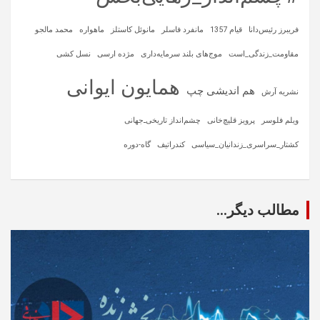
فریبرز رئیس‌دانا
قیام 1357
مانفرد فاسلر
مانوئل کاستلز
ماهواره‌
محمد مالجو
مقاومت_زندگی_است
موج‌های بلند سرمایه‌داری
مژده ارسی
نسل کشی
همایون ایوانی
هم اندیشی چپ
نشریه آرش
ویلم فلوسر
پرویز قلیچ‌خانی
چشم‌انداز تاریخی‌ـ‌جهانی
کشتار_سراسری_زندانیان_سیاسی
کندراتیف
گاه-دوره
مطالب دیگر...