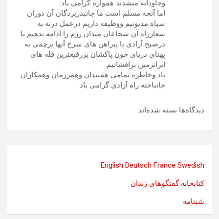
وجاودانه میشدند همواره گرامی باد.
اما آنچه مسلم است ما جانبدربردگان آن دوران
سیاه مدیونیم ووظیفه داریم درعمل درنه به
شعارراه آن شجاعان میدان رزم را ادامه بدهیم تا
درصبح آزادی با پیراهن های سرخ آنها پرچمی به
پهنای دریای خون پاکشان بررفیعترین قله های
ایرانزمین برافشانیم.
یاد وخاطره تمامی همبندان وهمرزمان وهمکاران
جانباخته راه آزادی گرامی باد.
دیدگاه‌ها بسته شده‌اند
English
Deutsch
France
Swedish
کتابخانه گفتگوهای زندان
شبنامه