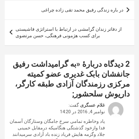
راهبری
در باره زندگی رفیق محمد تقی زاده چراغی
نوشته
از دفاتر زندان گرامشی در ارتباط با استراتژی فاشيستی
برای كسب هژمونی فرهنگی، حسن مرتضوی
2 دیدگاه دربارهٔ «
به گرامیداشت رفیق
جانفشان بابک غدیری عضو کمیته
مرکزی رزمندگان آزادی طبقه کارگر،
داریوش سلحشور
;
غلام عسگری
گفت:
نوامبر 4, 2016 در 14:20
یاد وخاطره تمامی سرخ جامگان وستارگان آسمان
فدا وازخود گذشتگی هنگامیکه درمقابل خمینی
جلاد وگزمه هایش فریاد زنده باد آزادی سرمیدانند