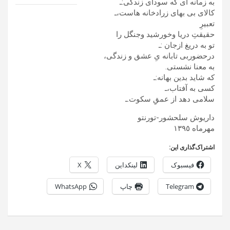
به زمانه ای که سودای زندگی:ـ
کالای بی بهای زرادخانه هاست،ـ
تعبیرِ
حقیقتِ دریا وخورشید وجنگل را
تو به دریغ ازجان :ـ
درحضوربی تابانه یِ عشق و زندگی،
به معنا نشستی.
که شاید بدین بهانه:ـ
کسی به آفتاب،ـ
سلامی دهد از عمقِ سکوت.ـ
داریوش سلحشور-تورنتو
مهرماه ١٣٩٥
اشتراک‌گذاری این:
فیسبوک
لینکداین
X
Telegram
چاپ
WhatsApp