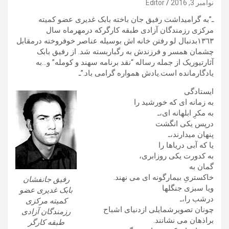
نوامبر 3, 2016
Editor
ـ”به گرامیداشت رفیق جان باخته بابک غدیری عضو کمیته
مرکزی رزمندگان آزادی طبقه کارگرکه درمهرماه سال
١٣٦٣بدنبال لو رفتن خانه اش بوسیله عناصر خوفروخته درمقابل
چشمان همسر و فرزندش به رگباربسته شد. از رفیق بابک
آثارتیوریک از جمله رساله “نقد برنامه سهند و کومله” و…به
یادگارمانده است.یادش همواره گرامی باد.”ـ
ایستادگی
به زمانه ای که خورشید را
به مکرِ ابلهانه ای،ـ
درپس یکی انگشت
پنهان میدارند،ـ
یا که آبی دریاها را
به کدورت یکی روزابری،
گمان به
خاکستریِ بیمارگونه ای می نهند.
رفیق جانفشان
ویا سبزی جنگلها
بابک غدیری عضو
درشب را،ـ
کمیته مرکزی
چونان تصویرشمایلی ازدنیای اشباح
رزمندگان آزادی
براذهان می نشانند.
طبقه کارگر