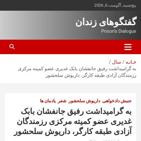
ه
پنج‌شنبه, آگوست 6, 2026
حتوا
روید
گفتگوهای زندان
Prison's Dialogue
خـانـه
سال
به گرامیداشت رفیق جانفشان بابک غدیری عضو کمیته مرکزی
رزمندگان آزادی طبقه کارگر، داریوش سلحشور
جنبش دادخواهی
داریوش سلحشور
شعر
یادمان ها
به گرامیداشت رفیق جانفشان بابک
غدیری عضو کمیته مرکزی رزمندگان
آزادی طبقه کارگر، داریوش سلحشور