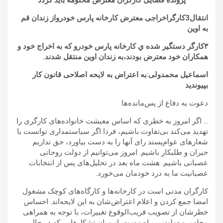
پرونده قضایی کارگران معترض مختومه باید گردد
انتقال3کارگراخراجی معترض كارخانه پارس خودرواز زندان قم
به اوین
٣كارگر دستگير شده ي كارخانه پارس خودرو كه به اخراج خود و
همكاران خود معترض بودند،به زندان اوين منتقل شدند.
اسماعیل محمدولی:به اعتراض به لایحه اصلاحی قانون کار
بپیوندید
دعوت به دفاع از پس‌مانده‌ها
… اگر امروز به خطری که اساس معیشت خانواده‌های کارگری را
تهدید می‌کند بی‌تفاوت باشیم، فردا اگر سیاستمداری توانست با
شعارهای عوام‌پسند رای آنها را به دست بیاورد، حق نداریم
حیران و طلبکار باشیم. امروز می‌توانیم از دولت روحانی
عصبانی باشیم. هشت ماه بعد در تحلیل‌های پس از انتخابات
عصبانیت ما به درد خودمان می‌خورد.
کارگران مدتی است در کارخانه‌ها و کارگاه‌های کوچک مشغول
امضا جمع کردن و اعلام اعتراض‌شان به این لایحه‌اند. احساس
خطرشان از تصویب قریب‌الوقوع تغییرات، با توجه به همراهی
مجلس و دولت بی‌راه نیست. از میان تشکل‌هایی که در حال