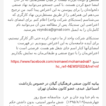
امضا جمع کردن هستند، با کمی جستجو می‌توانید نهاد صنفی
دلخواه‌تان را برای پیوستن به این اعتراض پیدا کنید. من ترجیح
می‌دهم این همراهی را از طریق مستقل‌ترین نهاد کارگری که
می‌شناسم (سندیکای شرکت واحد) اعلام کنم. برای امضای نامه
اعتراضی این سندیکا، پس از مطالعه متن آن می‌توانید نام‌
کامل‌تان را به ایمیل vsyndica@gmail.com بفرستید.
سندیکای شرکت واحد از ما دعوت کرده‌ حتی اگر کارگر نیستیم،
برای آینده جامعه‌مان به این اعتراض بپیوندیم. در فهرست
امضای‌آنها کنار اسم جای شغل هم هست. فرصتی است تا
اعتراض‌مان را با تنوع صنفی و طبقاتی‌مان به نمایش بگذاریم.
منبع:
https://www.facebook.com/esmaeel.mohamadvali?
hc_ref=NEWSFEED&fref=nf
بیانیه کانون صنفی فرهنگیان گیلان در خصوص بازداشت
اسماعیل عبدی، عضو کانون معلمان تهران
به نام خدا وند جان و خرد متاسفانه صبح روز
چهارشنبه(۱۳۹۵/۸/۱۹) شش مامور امنیتی، بدون داشتن حکم