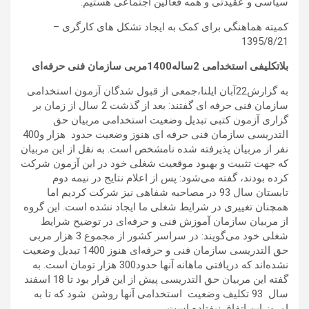
سیاسی و عقیدتی و همه فعالین اجتماعی هستیم.
کمیته هماهنگی برای کمک به ایجاد تشکل های کارگری –
1395/8/21
بلاتکلیفی استخدامی 2ساله1400مربی سازمان فنی حرفه‌ای
به گزارش22آبان ایلنا،جمعی از قبول شدگان آزمون استخدامی
سازمان فنی حرفه ای گفتند: بعد از گذشت 2 سال از زمان بر
گزاری آزمون کتبی تبدیل وضعیت استخدامی مربیان حق
التدریسی سازمان فنی حرفه ای هنوز وضعیت حدود هزار و400
نفر از مربیان پذیرفته شده نامشخص است. به نقل از این مربیان
که جهت تثبیت و بهبود موقعیت شغلی خود در این آزمون شرکت
کرده بودند، گفته می‌شود: پس از اعلام نتایج در نیمه دوم
تابستان سال 93 در مصاحبه شفاهی نیز شرکت کردیم اما
همچنان تغییری در شرایط شغلی ما ایجاد نشده است. این گروه
از مربیان سازمان آموزش فنی و حرفه‌ای در توضیح شرایط
شغلی خود می‌گویند: در سراسر کشور از مجموع 3 هزار مربی
حق التدریسی سازمان فنی و حرفه‌ای هنوز 1400 تبدیل وضعیت
نشده‌اند که دریافتی ماهانه آنها حدود300 هزار تومان است. به
گفته این مربیان حق التدریسی پیش از این قرار بود تا 18 اسفند
سال 93 تکلیف وضعیت استخدامی آنها روشن شود که تا به
امروز این اتفاق نیفتاده است.