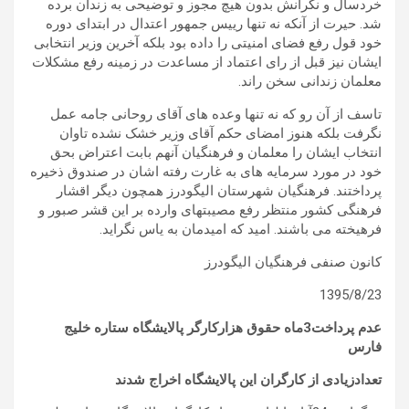
خردسال و نگرانش بدون هیچ مجوز و توضیحی به زندان برده
شد. حیرت از آنکه نه تنها رییس جمهور اعتدال در ابتدای دوره
خود قول رفع فضای امنیتی را داده بود بلکه آخرین وزیر انتخابی
ایشان نیز قبل از رای اعتماد از مساعدت در زمینه رفع مشکلات
معلمان زندانی سخن راند.
تاسف از آن رو که نه تنها وعده های آقای روحانی جامه عمل
نگرفت بلکه هنوز امضای حکم آقای وزیر خشک نشده تاوان
انتخاب ایشان را معلمان و فرهنگیان آنهم بابت اعتراض بحق
خود در مورد سرمایه های به غارت رفته اشان در صندوق ذخیره
پرداختند. فرهنگیان شهرستان الیگودرز همچون دیگر اقشار
فرهنگی کشور منتظر رفع مصیبتهای وارده بر این قشر صبور و
فرهیخته می باشند. امید که امیدمان به یاس نگراید.
کانون صنفی فرهنگیان الیگودرز
1395/8/23
عدم پرداخت3ماه حقوق هزارکارگر پالایشگاه ستاره خلیج
فارس
تعدادزیادی از کارگران این پالایشگاه اخراج شدند