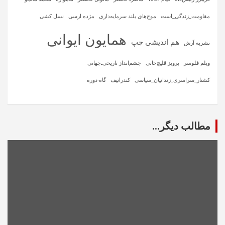
مقاومت_زندگی_است
موج‌های بلند سرمایه‌داری
مژده ارسی
نسل کشی
همایون ایوانی
هم اندیشی چپ
نشریه آرش
ویلم فلوسر
پرویز قلیچ‌خانی
چشم‌انداز تاریخی‌ـ‌جهانی
کشتار_سراسری_زندانیان_سیاسی
کندراتیف
گاه-دوره
مطالب دیگر...