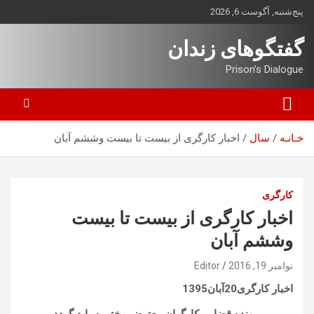
ه
پنج‌شنبه, آگوست 6, 2026
حتوا
روید
گفتگوهای زندان
Prison's Dialogue
خـانـه
سال
اخبار کارگری از بیست تا بیست وششم آبان
کارگری
اخبار کارگری از بیست تا بیست
وششم آبان
نوامبر 19, 2016
Editor
اخبار کارگری20آبان1395