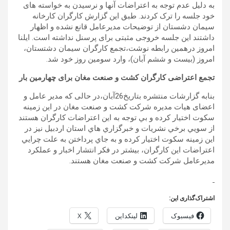
به دلیل عدم توجه به اعتراضات آنها و نرسیدن به خواسته های
خود جلسه را ترک کردند. طبق این گزارش کارگران کارخانه
سیمان دشستان از توضیحات مدیرعامل قانع نشده و اظهار
داشتند این جلسه خروجی مثبتی برای پرسنل نداشته است. ایلنا
امروز درهمین رابطه نوشت،تجمع کارگران سیمان دشتستان،
امروز (بیست و ششم آبان)، وارد سومین روز خود شد.
تجمع اعتراضی كارگران كشت و صنعت مغان برای چهارمین بار
بنابه گزارشات منتشره بتاریخ26آبان،در حالی که مدیر عامل و
اعضای هیات مدیره شرکت کشت و صنعت مغان در اين زمينه
سکوت اختیار کرده و بي توجه به اين اعتراضات كارگران هستند
از سويي برخي نشريات و خبرگزاري هاي استان اردبيل نيز در
اين زمينه سكوت اختيار كرده و به جاي پرداختن به علت چرايي
اعتراضات اين كارگران، بيشتر در فكر انتشار اخبار و عملكرد
مديرعامل شركت كشت و صنعت مغان هستند.
اشتراک‌گذاری این:
فیسبوک
لینکداین
X