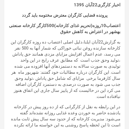
اخبار کارگری22آبان
1395
پرونده قضایی کارگران معترض مختومه باید گردد
اعتصاب10روزه(تحریم غذای کارخانه)500کارگر کارخانه صنعتی
بهشهر در اعتراض به کاهش حقوق
به گزارش22آبان ایلنا،دلیل اصلی اعتصاب ده روزه کارگران این
کارخانه سازنده روغن نباتی خوراکی که شمار آنها به 500 نفر
می رسد، عدم اعمال افزایش مزایای مزدی همانند حق پاداش
،تولید وحق جذب است که مطابق عرف رایج در این واحد
تولیدی به صورت سالانه به دستمزدهای آنها افزوده می شده
است. این کارگران درباره مطالبات خود گفتند: شهریور ماه هر
سال کارفرما برخی مزایای که شامل حق پاداش ،تولید وحق
جذب می شود به صورت درصدی به دستمزد کارگران اضافه
می کرد این در حالیست که از پاییز سال جاری این اتفاق هنوز
نیافتاده است.
در این رابطه به نقل از کارگرانی که از ده روز پیش در کارخانه
یادشده حاضر به خوردن وعده غذایی روزانه نشده‌اند گفته
می‌شود: مدیریت کارخانه که از حدود سه سال پیش ثابت مانده
است تا این لحظه پاسخ روشنی به این خواسته‌ ما ارائه نکرده