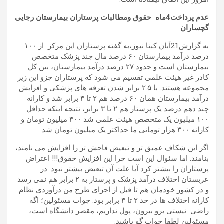
عدم پرداخت4ماه حقوق ومطالبات پرستاران بیمارستان رجایی
گچساران
به گزارش21آبان کبنا نیوز،به گفته پرستاران این مرکز از ۱۰۰
درصد درآمد بیمارستان ۶۰ درصد مال چند پزشک متخصص
بیمارستان است و حدود ۲۷ درصد درآمد بیمارستان، بین کل
کادر غیر هیئت علمی تقسیم می شود که پرستاران جزو این زیر
مجموعه هستند. با ۲.۵ برابر شدن تعرفه های پزشکی و افرایش
درآمد بیمارستان همان ۶۰ درصد هم ۲ تا ۳ برابر شد و کارانه
چند دهم درصد یک پرستار هم ۲ تا ۳ برابر، نتیجه اینکه حداقل
۱۰۰ میلیون یک متخصص هیئت علمی شد ۳۰۰ میلیون تومان و
کارانه ۳۰۰ هزار تومانی ما حداکثر یک میلیون تومان شد.
اگر این شکاف عمیق تر و تبعیض فاحش تر را افزایش می نامند،
بنامند. اما سئوال این است چرا این افزایش حقوق!!! اعتراض
پرستاران را بیشتر کرد آیا علت آن تبعیض بیشتر نبود. در
عربستان اختلاف درآمد پزشک و پرستار به ۲ برابر هم نمی رسد
و در کشور خودمان هم تا قبل از اجرای طرح من درآوردی نظام
کارانه اختلاف ها در حد ۲ تا ۳ برابر بود. جواب مسئولین؛ اگه
راضی نیستی برو بیرون، پول نداریم، مقصر دانشگاه است،
مسئولین لطفا جواب گو باشید.