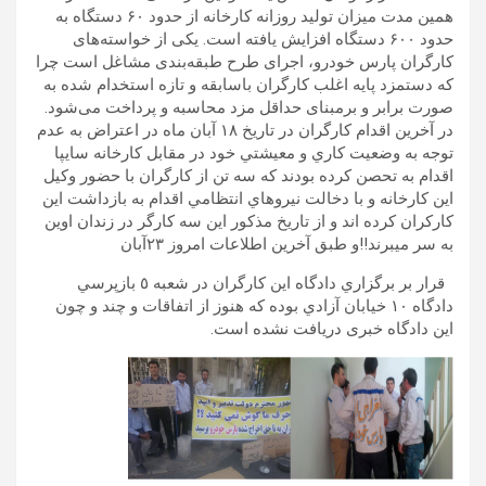
همین مدت میزان تولید روزانه کارخانه از حدود ۶۰ دستگاه به
حدود ۶۰۰ دستگاه افزایش یافته است. یکی از خواسته‌های
کارگران پارس خودرو، اجرای طرح طبقه‌بندی مشاغل است چرا
که دستمزد پایه اغلب کارگران باسابقه و تازه استخدام شده به
صورت برابر و برمبنای حداقل مزد محاسبه و پرداخت می‌شود.
در آخرين اقدام كارگران در تاريخ ١٨ آبان ماه در اعتراض به عدم
توجه به وضعيت كاري و معيشتي خود در مقابل كارخانه سايپا
اقدام به تحصن كرده بودند كه سه تن از كارگران با حضور وكيل
اين كارخانه و با دخالت نيروهاي انتظامي اقدام به بازداشت اين
كاركران كرده اند و از تاريخ مذكور اين سه كارگر در زندان اوين
به سر ميبرند!!و طبق آخرين اطلاعات امروز ٢٣آبان
قرار بر برگزاري دادگاه اين كارگران در شعبه ٥ بازپرسي
دادگاه ١٠ خيابان آزادي بوده كه هنوز از اتفاقات و چند و چون
این دادگاه خبری دریافت نشده است.