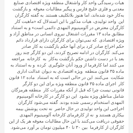
هیات رسیدگی واحد کار واشتغال منطقه ویژه اقتصادی صنایع
معدنی و فلزی خلیج فارس و پیگیر مطالبات معوقه و بازگشت
به‌کار خود شده‌اند، اما هنوز بلاتکلیف هستند. به گفته کارگران
این واحد تولیدی، هیات مذکور با این استدلال که «ماهیت کار
کارگران معترض در آلومینیوم المهدی دائمی است» و به استناد
مطابق ماده ۱۳ مقررات اشتغال نیروی انسانی در مناطق آزاد و
ویژه اقتصادی که نمی‌توان برای کارگران دارای قرارداد دائم
حکم اخراج صادر کرد برای آنها حکم بازگشت به کار صادر
می‌کند. کارگران در ادامه تصریح کردند، این دو کارگر چند روز
بعد با در دست داشتن حکم بازگشت به‌کار به کارخانه مراجعه
می کنند اما کارفرما از ورود آنان جلوگیری کرده و به استناد به
ماده ۳۵ قانون منطقه ویژه اقتصادی به دیوان عدالت اداری
شکایت می‌کنند. این در حالی است که به استناد ماده ۱۲ قانون
کار اجرای ماده ۳۵ قانون منطقه ویژه برای این دو کارگر
قانونی نیست چرا که قبل از آنکه مقررات کار منطقه هرمزگان
شامل مناطق ویژه بشود این دو کارگر در کارخانه آلومینیوم
المهدی استخدام رسمی شده بودند. گفته می‌شود کارگران
اخراجی این واحد تولیدی در حال حاضر نه تحت پوشش بیمه
بیکاری هستند و نه از کارفرمای کارخانه آلومینیوم المهدی
حقوقی دریافت می‌کنند با این حال مطالبات معوقه هر یک از این
کارگران از کارفرما بین ۳۰ تا ۴۰ میلیون تومان بر آورد می‌شود.