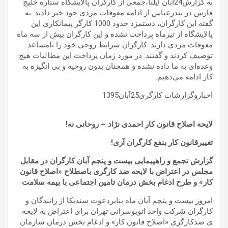
به گزارش24آبان ایلنا،جمعی از کارگران پالایشگاه ستاره خلیج
فارس در بندرعباس از ادامه معوقات مزدی خود خبر دادند. به
گفته این کارگران، دستمزد حدود 1000 کارگر پیمانکاری این
پالایشگاه از تیرماه پرداخت نشده و این کارگران بیش از سه ماه
معوقات مزدی دارند. کارگران شرایط روحی خود را نامساعد
توصیف کردند و گفتند: در مورد زمان پرداخت این مطالبات هیچ
وعده‌ای به ما داده نشده و همچنان بدون روحیه و بی انگیزه به
کار ادامه می‌دهیم.
اخباروگزارشات کارگری25آبان1395
لایحه اصلاح قانون کار احمدی نژاد – روحانی نه!
تغییرقانون کار بنفع کارگران آری!
گزارش تجمع و راهپیمایی بیست و پنجم آبان کارگران در مقابل
مجلس در اعتراض با لایحه ضد کارگری باصطلاح «اصلاح قانون
کار» و طرح ادغام بخش درمان تامین اجتماعی با بیمه سلامت
امروز بیست و پنجم آبان ماه بنابردعوت سندیکا از رانندگان و
کارگران شرکت واحد اتوبوسرانی تهران برای اعتراض به لایحه
ی ضدکارگری «اصلاح قانون کار» و ادغام بخش درمان سازمان