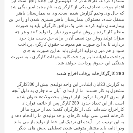
مسدود کردند، کارخانه در ۱۸ کیلومتری این جاده واقع است. این
اقدام موجب تصادف یکی از کارگران به نام مجید امیر بیگی شد
که حال وی وخیم گزارش شده است. وی به بیمارستان باهنر
منتقل شده، مسئولان بیمارستان باهنر بستری شدن او را در این
بیمارستان تایید کردند. طی یک توافق کارگران باید به صورت
منظم کار کرده و روغن نباتی مورد نیاز را تولید کنند و هر چه
میزان تولید روغن بود نصف آن را برای حق دست مزد خود
بردارند تا به این صورت هم معوقات حقوق کارگری پرداخت
شود و هم میزان تولید افزایش یابد به این صورت به جای
پرداخت ماهیانه تا باز پرداخت کلیه معوقات کارگری ، به صورت
هفتگی این حقوق پرداخت خواهد شد .
280
کارگرکارخانه برفاب اخراج شدند
به گزارش 23آبان ایلنا،در این واحد تولیدی بیش از 300کارگر
مشغول به کار هستند اما از ابتدای آبان ماه جاری به دلیل آنچه
از سوی کارفرما «رکود بازار فروش محصولات» عنوان شده
است، از این تعداد حدود 280 کارگر پس از خاتمه قرارداد
کاراخراج شده‌اند. یکی از کارگران گفت: بعد از خروج ما از
کارخانه کسی نمی تواند کارهای واحد تولیدی ما را انجام دهد و
به این ترتیب در آینده ای نزدیک این خط از تولید باز می ماند
ودر ادامه باید منتظر متوقف شدن تعطیلی بخش های دیگر