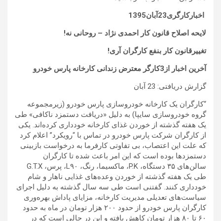
اخبارکارگری23آبان1395
لایحه اصلاح قانون کار احمدی نژاد – روحانی نه!
تغییرقانون کار بنفع کارگران آری!
آخرین اخبار از3کارگر معترض زندانی کارخانه پارس خودرو
گزارش دریافتی: 23 آبان
“کارگران یک کارخانه خودروسازی پارس خودرو (زیرمجموعه
گروه خودروسازی سایپا) به دلیل «دریافت دستمزد ناکافی» طی
یک هفته گذشته از خوردن غذای کارخانه خودداری کرده‌اند. یکی
از کارگران شرکت پارس خودرو در تماس با “رویکرد” اعلام کرد
که علت این اعتصاب، بی تفاوتی کارفرما به درخواست بازبینی
دستمزدها بوده است که این امر باعث شده تا کارگران
سالن‌های ۳۵ دستگاه، P.K، ماکسیما، رنگ، L۹۰، پرس، G.T.X
طی یک هفته گذشته از خوردن وعده‌های غذایی ناهار و شام
خودداری کنند. گفتنی است طی سه سال گذشته به دلیل اجرای
سیاست‌های تعدیلی مدیریت کارخانه، مزایای پاداش بهره‌وری
کارگران پارس خودرو از حدود ۲۰۰ هزار تومان در ماه به حدود
۶۰ تا ۸۰ هزار تومان کاهش یافته و این در حالی است که در