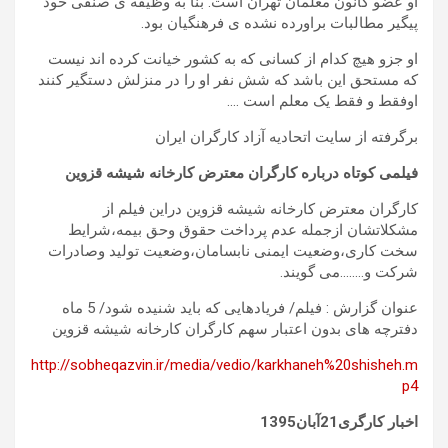
او عضو کانون معلمان تهران است. بنا به وظیفه ی صنفی خود
پیگیر مطالبات براورده نشده ی فرهنگیان بود.
او جزو هیچ کدام از کسانی که به کشور خیانت کرده اند نیست
که مستحق این باشد که شش نفر او را در منزلش دستگیر کنند
اوفقط و فقط یک معلم است ….
برگرفته از سایت اتحادیه آزاد کارگران ایران
فیلمی کوتاه درباره کارگران معترض کارخانه شیشه قزوین
کارگران معترض کارخانه شیشه قزوین دراین فیلم از
مشکلاتشان ازجمله عدم پرداخت حقوق وحق بیمه،شرایط
سخت کاری،وضعیت ایمنی نابسامان،وضعیت تولید وصادرات
شرکت و……..می گویند.
عنوان گزارش : فیلم/ فریادهایی که باید شنیده شود/ 5 ماه
دفترچه های بدون اعتبار سهم کارگران کارخانه شیشه قزوین
http://sobheqazvin.ir/media/vedio/karkhaneh%20shisheh.m
p4
اخبار کارگری21آبان1395