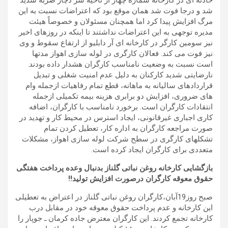
حادثه ای در کارخانه شماره چهار از ناحیه سر دچار ضربه شدید
شد و درجا فوت شد همان موقع بود که اعتراضات نسبت به این
مرگ افزایش پیدا کرد اما همچنان مسئولان و خصوصاً هیئت
مدیره توجهی به این اعتراضات نداشتند تا اینکه در روزهای اخیر
نیز سومین کارگر در کارخانه ای آر دابلیو از ارتفاع سقوط و وی
نیز فوت می کند. فعالان کارگری در لوله سازی اهواز مدتها
است نسبت به وضعیت نامناسب کارگران هشدار داده بودند.
نارضایتی شدید کارکنان به دلیل عدم امنیت شغلی و تبدیل
قراردادهای سالیانه به ماهانه، قطع تمام رفاهیات ازجمله وام
های ضروری، افزایش دو برابری هزینه بیمه تکمیلی ازجمله
انتقادات کارگران است. برخورد نامناسب با کارگران، اضافه
کاری اجباری غیرقانونی، ایجاد استرس در محیط کار و تهدید در
صورت مراجعه کارگران به اداره کار، تعطیل کردن تمام
تشکلهای کارگری در سطح شرکت لوله سازی اهواز، مشکلات
متعددی برای کارگران ایجاد کرده است.
بازگشایی کارخانه روغن نباتی گلناز بدنبال وعده پرداخت هفتگی
حقوق معوقه کارگران درصورت افزایش تولید!!
صبح روز19آبان،کارگران روغن نباتی گلناز در اعتراض به تعطیلی
این کارخانه و عدم پرداخت حقوق معوقه خود در مقابل درب
کارخانه تجمع کردند. این کارگران معترض جاده کرمان ـ جوپار را