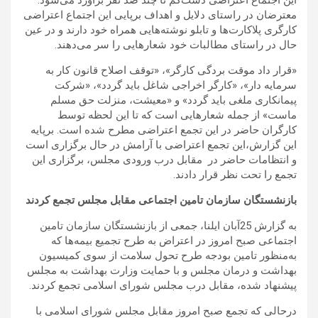
این اجتماع اعتراضی دست‌کم تا چند صد نفر برآورد می‌شود.
معترضان در راستای دلایل و اهداف برپایی این اجتماع اعتراضی
کارگری پلاکارت‌ها و تابلو نوشته‌هایی همراه خود دارند و در عین
حال در راستای مطالبات خود شعارهایی را سر می‌دهند.
«قرار داد موقت بردگی کارگر»، «توقف اصلاح قانون کار به
سرمایه دار»، «کارگر اخراجی شاغل باید گردد»، «شرکت
پیمانکاری ملغی باید گردد» و «معیشت، منزلت حق مسلم
ماست» از جمله شعارهایی است که تا این لحظه توسط
کارگران حاضر در این تجمع اعتراضی مطرح شده است. برپایه
این گزارش،این تجمع اعتراضی با آرامش در حال برگزاری است
و انتظامات حاضر در مقابل درب ورودی مجلس، برگزاری این
تجمع را تحت نظر قرار دادند.
بازنشستگان سازمان تامین اجتماعی مقابل مجلس تجمع کردند
به گزارش 25آبان ایلنا، جمعی از بازنشستگان سازمان تامین
اجتماعی صبح امروز در اعتراض به طرح تجمیع بیمه‌ها که
به‌منظور تامین بودجه طرح تحول سلامت از سوی کمیسیون
بهداشت و درمان مجلس و با حمایت وزارت بهداشت به مجلس
پیشنهاد شده، مقابل درب مجلس شورای اسلامی تجمع کردند.
درحالی که تجمع صبح امروز مقابل مجلس شورای اسلامی با