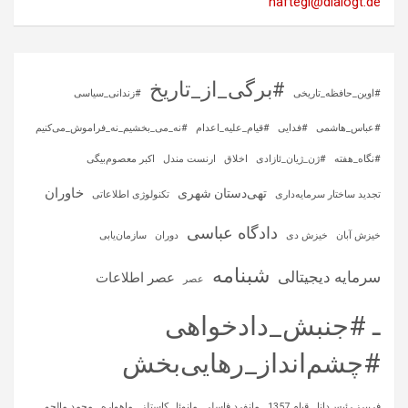
haftegi@dialogt.de
#برگی_از_تاریخ
#اوین_حافظه_تاریخی
#زندانی_سیاسی
#عباس_هاشمی
#فدایی
#قیام_علیه_اعدام
#نه_می_بخشیم_نه_فراموش_می‌کنیم
#نگاه_هفته
#ژن_ژیان_ئازادی
اخلاق
ارنست مندل
اکبر معصوم‌بیگی
خاوران
تهی‌دستان شهری
تجدید ساختار سرمایه‌داری
تکنولوژی اطلاعاتی
دادگاه عباسی
خیزش آبان
خیزش دی
دوران
سازمان‌یابی
شبنامه
سرمایه‌ دیجیتالی
عصر اطلاعات
عصر
ـ #جنبش_دادخواهی
#چشم‌انداز_رهایی‌بخش
فریبرز رئیس‌دانا
قیام 1357
مانفرد فاسلر
مانوئل کاستلز
ماهواره‌
محمد مالجو