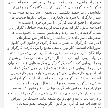
تامین اجتماعی با بیمه سلامت در مقابل مجلس، تجمع اعتراضی
برگزارکردند. گروه های کارگری، بازنشستگان و گروه هایی از
دانشجویان نیز حضورداشتند، این تجمع از ساعت ده صبح شروع
شد و کارگران با سردادن شعارهای اعتراضی بارها صحبت های
سخنران را قطع کردند .کارگران اعتراض خود را نسبت به
اصلاحیه قانون کار که تمام دست آورده های حداقلی کارگران را
نشانه گرفته فریاد می زدند و همچنین نسبت به تجمیع بیمه ها
شعارهایی سر دادند. در ساعت یازده با افزایش شعارهای
اعتراضی کارگران به تغییرات ضد کارگری در قانون کار، کانون
شوراهای اسلامی کار تهران محل تجمع را ترک کردند. کارگران و
رانندگان شرکت واحد که حضور چشمگیری در این تجمع داشتند
در پیاده روی مابین درب شمال شرقی و شمالی مجلس شروع
به راه پیمایی کردند که دیگر کارگران و گروه هایی از دانشجویان
در این راه پیمایی همراه شدند و شعارهایی چون کارگر اتحاد
اتحاد، وزیر کارفرمایی نمی خوایم نمی خوایم، وزیر کارفرمایی
استعفا استعفا، کارگر معلم دانشجو اتحاد اتحاد ،کارگر اخراجی
شاغل باید گردد، معیشت منزلت اشتغال حق مسلم ماست،
قرارداد موقت ملغی باید گردد، توقف اصلاح قانون کار به نفع
سرمایه دار، شرکت های پیمانکاری ملغی باید گردد را فریاد زدند
و در ساعت یازده و چهل و پنج دقیقه بیانیه سندیکا در اعتراض
به تغییرات ضد کارگری در قانون کار توسط عضو سندیکای