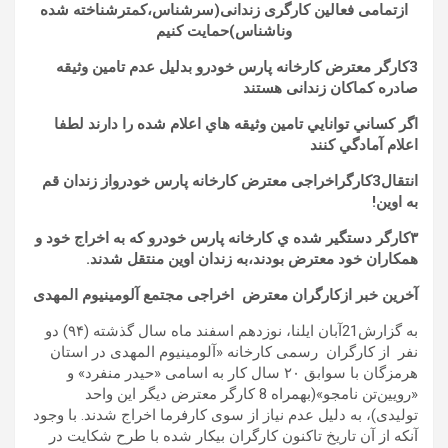
ازتمامی فعالین کارگری زندانی(سرشناس،کمترشناخته شده
وناشناس)حمایت کنیم
3کارگر معترض کارخانه پارس خودرو بدلیل عدم تامین وثیقه
صادره کماکان زندانی هستند
اگر كساني توانايي تامين وثيقه هاي اعلام شده را دارند لطفا
اعلام آمادگي كنند
انتقال3کارگراخراجی معترض كارخانه پارس خودرواز زندان قم
به اوین
!
٣كارگر دستگير شده ي كارخانه پارس خودرو كه به اخراج خود و
همكاران خود معترض بودند،به زندان اوين منتقل شدند
.
آخرین خبر ازکارگران معترض اخراجی مجتمع آلومینیوم المهدی
به گزارش21آبان ایلنا، نوزدهم اسفند ماه سال گذشته (۹۴) دو
نفر از کارگران رسمی کارخانه «آلومینیوم المهدی در استان
هرمزگان با سوابق ۲۰ سال کار به اسامی «حیدر منفرد» و
«رویین‌تن نامجو»(بهمراه 8 کارگر معترض دیگر این واحد
تولیدی)، به دلیل عدم نیاز از سوی کارفرما اخراج شدند. با وجود
آنکه از آن تاریخ تاکنون کارگران بیکار شده با طرح شکایت در