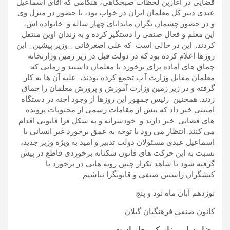
قضایی در آغازین لحظات صبحگاهی، هنگامی که آقای اسماعیل
عبدی دبیر کل معلمان ایران در خواب بود، با حضور در منزل وی
و در حضور چشمان نگران ماندانای چهار ساله و خانواده اش،
این معلم و فعال صنفی را دستگیر کرده و به زندان اوین منتقل
کردند. این در حالی است که علی اصغرفانی _وزیر پیشین_ این
روزها اعلام کرده بود که در دولت قبل در زیر زمین وزارتخانه
چماق های آماده برای برخورد با معلمان داشتند و زمانی که
معلمان مقابل وزارت آ.پ تجمع کرده بودند، علیه آن ها به کار
گرفته و در زیر زمین وزارت آموزش و پرورش معلمان را چماق
زدند. همچنین رئیس جمهور این روزها از وجود اجنه در دستگاه
امنیتی خبر داد که پیش از مقامات رسمی از محتویات پرونده
های قضایی خبر دارند و خودسرانه و به شکل فرا قانونی اقدام
می کنند. انتظار می رود با توجه به عمق برخورد غیر انسانی با
اسماعیل عبدی مسئولان دولت تدبیر و امید به ویژه وزیر جدید،
نسبت به این حرکت های قانون شکنانه برخوردی قاطع در پیش
گرفته شود تا شاهد تکرار چنین رویه هایی در برخورد با
کنشگران راستین صنفی و قانونگرا نباشیم.
نوزدهم آبان ماه نود و پنج
کانون صنفی فرهنگیان گیلان