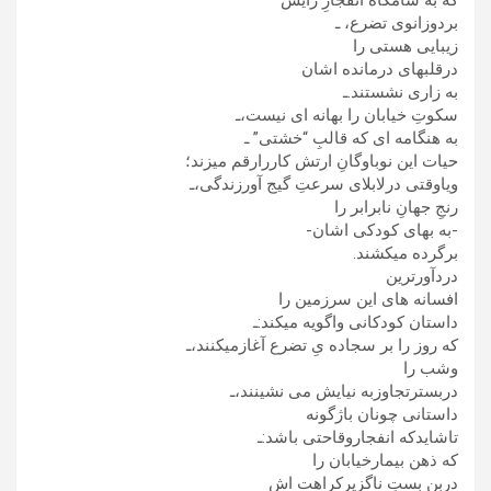
که به شامگاه انفجارِ زایش
بردوزانوی تضرع، ـ
زیبایی هستی را
درقلبهای درمانده اشان
به زاری نشستند.ـ
سکوتِ خیابان را بهانه ای نیست،ـ
به هنگامه ای که قالبِ “خشتی” ـ
حیات این نوباوگانِ ارتش کاررارقم میزند؛
ویاوقتی درلابلای سرعتِ گیج آورزندگی،ـ
رنجِ جهانِ نابرابر را
-به بهای کودکی اشان-
برگرده میکشند.
دردآورترین
افسانه های این سرزمین را
داستان کودکانی واگویه میکند:ـ
که روز را بر سجاده یِ تضرع آغازمیکنند،ـ
وشب را
دربسترتجاوزبه نیایش می نشینند،ـ
داستانی چونان باژگونه
تاشایدکه انفجاروقاحتی باشد:ـ
که ذهن بیمارخیابان را
دربن بستِ ناگزیرِکراهت اش