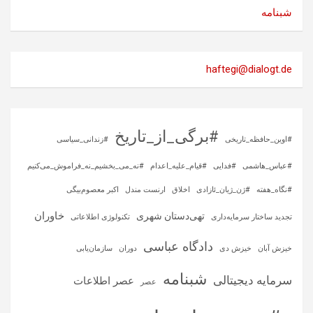
شبنامه
haftegi@dialogt.de
#برگی_از_تاریخ
#اوین_حافظه_تاریخی
#زندانی_سیاسی
#عباس_هاشمی
#فدایی
#قیام_علیه_اعدام
#نه_می_بخشیم_نه_فراموش_می‌کنیم
#نگاه_هفته
#ژن_ژیان_ئازادی
اخلاق
ارنست مندل
اکبر معصوم‌بیگی
خاوران
تهی‌دستان شهری
تجدید ساختار سرمایه‌داری
تکنولوژی اطلاعاتی
دادگاه عباسی
خیزش آبان
خیزش دی
دوران
سازمان‌یابی
شبنامه
سرمایه‌ دیجیتالی
عصر اطلاعات
عصر