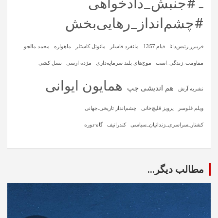
ـ #جنبش_دادخواهی
#چشم‌انداز_رهایی‌بخش
فریبرز رئیس‌دانا
قیام 1357
مانفرد فاسلر
مانوئل کاستلز
ماهواره‌
محمد مالجو
مقاومت_زندگی_است
موج‌های بلند سرمایه‌داری
مژده ارسی
نسل کشی
همایون ایوانی
هم اندیشی چپ
نشریه آرش
ویلم فلوسر
پرویز قلیچ‌خانی
چشم‌انداز تاریخی‌ـ‌جهانی
کشتار_سراسری_زندانیان_سیاسی
کندراتیف
گاه-دوره
مطالب دیگر...