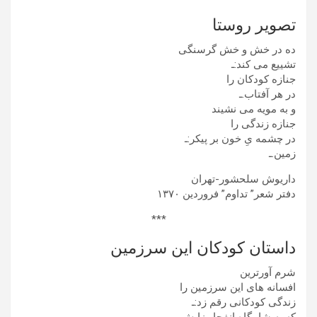
تصویر روستا
ده در خش و خش گرسنگی
تشییع می کند:ـ
جنازه کودکان را
در هر آفتاب.ـ
و به مویه می نشیند
جنازه زندگی را
در چشمه یِ خون بر پیکر:ـ
زمین.ـ
داریوش سلحشور-تهران
دفتر شعر” تداوم” فروردین ١٣٧۰
***
داستان کودکان این سرزمین
شرم آورترین
افسانه های این سرزمین را
زندگی کودکانی رقم زد:ـ