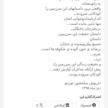
به زانوبنشاند.
واقعی ترین داستانهای این سرزمین را
کودکانی سرودند،ـ
که ازبامدادنوجوانی اشان
تنها نامی مانده است: ـ
دردفترجان باختگان.ـ
داستانِ حقیقت این سرزمین:ـ
داستانِ
تشییع پیکرپوسیده ی خیابان
برشانه ی خون آلوده ی شکوفه ها است.ـ
شرم، ـ
درد،ـ
و حقیقتِ زندگی این سرزمین را:ـ
پیش ازآنکه شاعران آوازش دهند، ـ
کودکان سروده بودند.ـ
داریوش سلحشور-تورنتو
دی ماه ١٣٩٥
اشتراک‌گذاری این:
فیسبوک
لینکداین
X