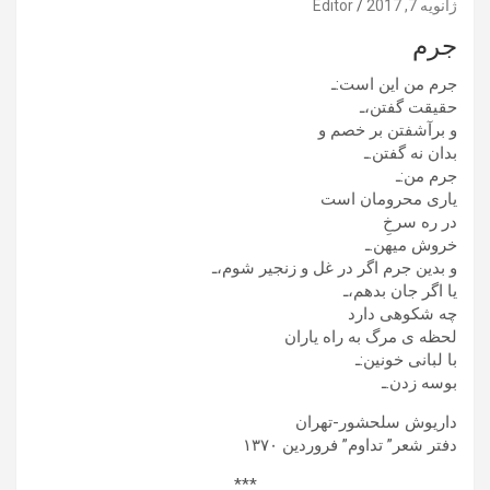
ژانویه 7, 2017
Editor
جرم
جرم من این است:ـ
حقیقت گفتن،ـ
و برآشفتن بر خصم و
بدان نه گفتن.ـ
جرم من:ـ
یاری محرومان است
در ره سرخِ
خروش میهن.ـ
و بدین جرم اگر در غل و زنجیر شوم،ـ
یا اگر جان بدهم،ـ
چه شکوهی دارد
لحظه ی مرگ به راه یاران
با لبانی خونین:ـ
بوسه زدن.ـ
داریوش سلحشور-تهران
دفتر شعر” تداوم” فروردین ١٣٧۰
***