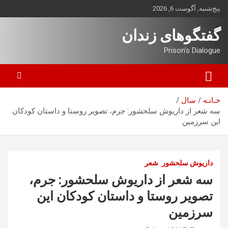
ه
پنج‌شنبه, آگوست 6, 2026
حتوا
روید
گفتگوهای زندان
Prison's Dialogue
خـانـه
سال
سه شعر از داریوش سلحشور: جرم، تصویر روستا و داستان کودکان
این سرزمین
داریوش سلحشور
شعر
سه شعر از داریوش سلحشور: جرم،
تصویر روستا و داستان کودکان این
سرزمین