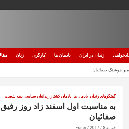
ادخواهی
زندان در ایران
یادمان ها
کارگری
زنان
مقال
امیر هوشنگ صفائیان
گفتگوهای زندان
یادمان ها
یادمان کشتار زندانیان سیاسی دهه شصت
به مناسبت اول اسفند زاد روز رفیق
صفائیان
فوریه 18, 2017
Editor