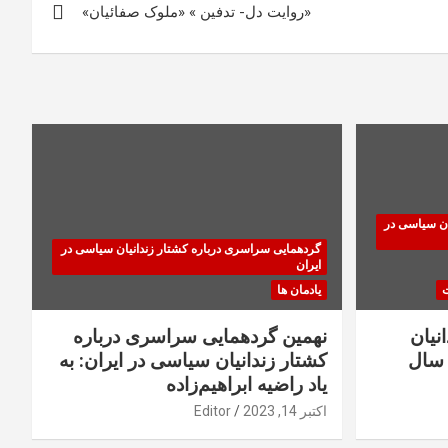
«روایت دل- تدفین » «ملوک صفائیان»
ان سیاسی در
گردهمایی سراسری درباره کشتار زندانیان سیاسی در
ایران
ت
یادمان ها
نیان
نهمین گردهمایی سراسری درباره
سال
کشتار زندانیان سیاسی در ایران: به
یاد راضیه ابراهیم‌زاده
اکتبر 14, 2023
Editor