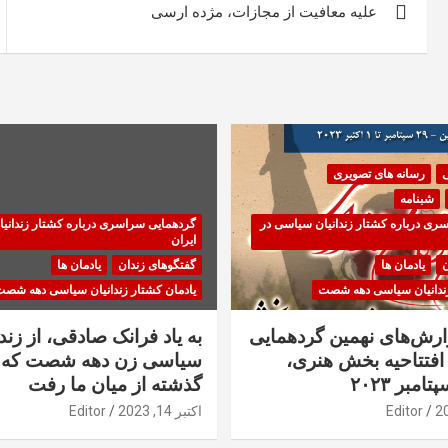
علیه معافیت از مجازات، مژده ارسی
نوشته
ی
رسانه های تصویری
شبنامه
ری درباره کشتار زندانیان سیاسی در
گردهمایی سراسری درباره کشتار زندانی
ایران
ن
یادمان ها
گفتگوهای زندان
یادمان ها
زندانیان سیاسی دهه شصت
یادمان کشتار زندانیان سیاسی دهه شص
زارش‌های نهمین گردهمایی
به یاد فرانک صادقی، از زندا
فتتاحیه بخش هنری،
سیاسی زن دهه شصت که 
گذشته از میان ما رفت
Editor
اکتبر 14, 2023
Editor