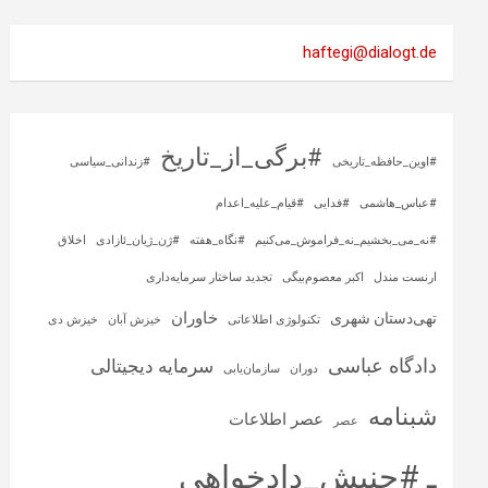
haftegi@dialogt.de
#برگی_از_تاریخ
#اوین_حافظه_تاریخی
#زندانی_سیاسی
#عباس_هاشمی
#فدایی
#قیام_علیه_اعدام
#نه_می_بخشیم_نه_فراموش_می‌کنیم
#نگاه_هفته
#ژن_ژیان_ئازادی
اخلاق
ارنست مندل
اکبر معصوم‌بیگی
تجدید ساختار سرمایه‌داری
خاوران
تهی‌دستان شهری
تکنولوژی اطلاعاتی
خیزش آبان
خیزش دی
دادگاه عباسی
سرمایه‌ دیجیتالی
دوران
سازمان‌یابی
شبنامه
عصر اطلاعات
عصر
ـ #جنبش_دادخواهی