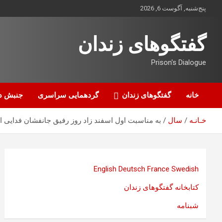
ه
پنج‌شنبه, آگوست 6, 2026
حتوا
روید
گفتگوهای زندان
Prison's Dialogue
خانه
گفتگوهای زندان
گردهمایی سراسری
جنبش د
خـانـه
سال
به مناسبت اول اسفند زاد روز رفیق جانفشان فدایی 
English
Deutsch
France
Swedish
کتابخانه گفتگوهای زندان
شبنامه