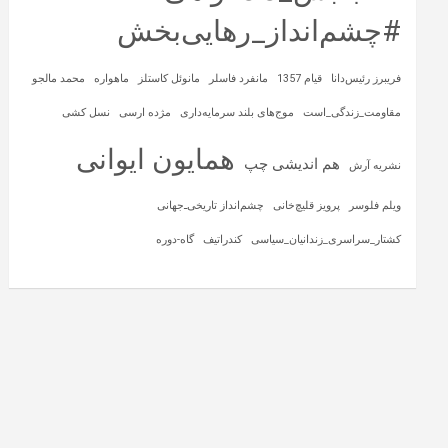
#چشم‌انداز_رهایی‌بخش
فریبرز رئیس‌دانا
قیام 1357
مانفرد فاسلر
مانوئل کاستلز
ماهواره‌
محمد مالجو
مقاومت_زندگی_است
موج‌های بلند سرمایه‌داری
مژده ارسی
نسل کشی
همایون ایوانی
هم اندیشی چپ
نشریه آرش
ویلم فلوسر
پرویز قلیچ‌خانی
چشم‌انداز تاریخی‌ـ‌جهانی
کشتار_سراسری_زندانیان_سیاسی
کندراتیف
گاه-دوره