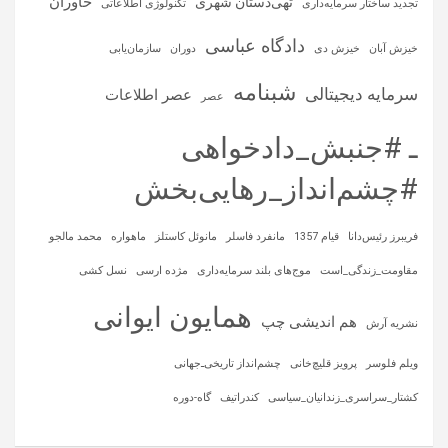
خاوران
تهی‌دستان شهری
تجدید ساختار سرمایه‌داری
تکنولوژی اطلاعاتی
دادگاه عباسی
خیزش آبان
خیزش دی
دوران
سازمان‌یابی
شبنامه
سرمایه‌ دیجیتالی
عصر اطلاعات
عصر
ـ #جنبش_دادخواهی
#چشم‌انداز_رهایی‌بخش
فریبرز رئیس‌دانا
قیام 1357
مانفرد فاسلر
مانوئل کاستلز
ماهواره‌
محمد مالجو
مقاومت_زندگی_است
موج‌های بلند سرمایه‌داری
مژده ارسی
نسل کشی
همایون ایوانی
هم اندیشی چپ
نشریه آرش
ویلم فلوسر
پرویز قلیچ‌خانی
چشم‌انداز تاریخی‌ـ‌جهانی
کشتار_سراسری_زندانیان_سیاسی
کندراتیف
گاه-دوره