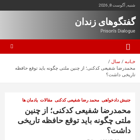
ه
شنبه, آگوست 8, 2026
حتوا
روید
گفتگوهای زندان
Prison's Dialogue
خـانـه
سال
محمدرضا شفیعی کدکنی؛ از چنین ملتی چگونه باید توقع حافظه
تاریخی داشت؟
جنبش دادخواهی
محمد رضا شفیعی کدکنی
مقالات
یادمان ها
محمدرضا شفیعی کدکنی؛ از چنین
ملتی چگونه باید توقع حافظه تاریخی
داشت؟