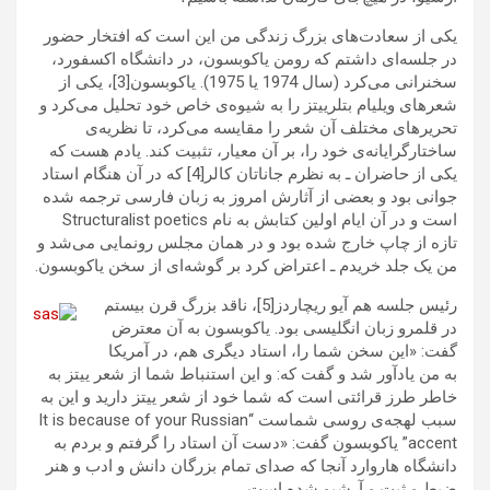
یکی از سعادت‌های بزرگ زندگی من این است که افتخار حضور
در جلسه‌ای داشتم که رومن یاکوبسون، در دانشگاه اکسفورد،
سخنرانی می‌کرد (سال 1974 یا 1975). یاکوبسون[3]، یکی از
شعرهای ویلیام بتلرییتز را به شیوه‌ی خاص خود تحلیل می‌کرد و
تحریرهای مختلف آن شعر را مقایسه می‌کرد، تا نظریه‌ی
ساختارگرایانه‌ی خود را، بر آن معیار، تثبیت کند. یادم هست که
یکی از حاضران ـ به نظرم جاناتان کالر[4] که در آن هنگام استاد
جوانی بود و بعضی از آثارش امروز به زبان فارسی ترجمه شده
است و در آن ایام اولین کتابش به نام Structuralist poetics
تازه از چاپ خارج شده بود و در همان مجلس رونمایی می‌شد و
من یک جلد خریدم ـ اعتراض کرد بر گوشه‌ای از سخن یاکوبسون.
رئیس جلسه هم آیو ریچاردز[5]، ناقد بزرگ قرن بیستم
در قلمرو زبان انگلیسی بود. یاکوبسون به آن معترض
گفت: «این سخن شما را، استاد دیگری هم، در آمریکا
به من یادآور شد و گفت که: و این استنباط شما از شعر ییتز به
خاطر طرز قرائتی است که شما خود از شعر ییتز دارید و این به
سبب لهجه‌ی روسی شماست “It is because of your Russian
accent” یاکوبسون گفت: «دست آن استاد را گرفتم و بردم به
دانشگاه هاروارد آنجا که صدای تمام بزرگان دانش و ادب و هنر
ضبط و ثبت و آرشیو شده است.