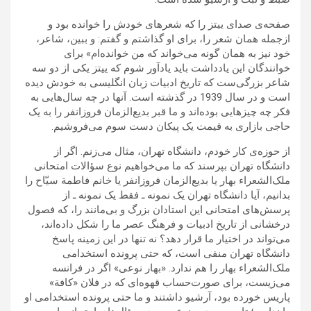
صفحه‌ی صدای ییتز را که شعرهای خودش را خوانده بود و
ازجمله همان شعر را، برای او گذاشتم و گفتم: و ببین، شاعر،
خود نیز به همان گونه می‌خواند که من خوانده‌ام» برای
خوانندگان این یادداشت باید یادآور شوم که ییتز یکی از دو سه
شاعر بزرگی‌ست که تاریخ ادبیات زبان انگلیسی به خودش دیده
است و در سال 1939 در گذشته است. آنها در چه سال‌هایی به
فکر چه چیزهایی بوده‌اند و ما قبر بدیع‌الزمان فروزانفر را به یک
حاجی بازاری به قیمت یک پیکان دست سوم می‌فروشیم.
از حوزه‌ی کار خودم، دانشگاه تهران، مثال می‌زنم. اگر از
دانشگاه تهران بپرسند که ما می‌خواهیم نوع سؤالات امتحانی
ملک‌الشعراء بهار یا بدیع‌الزمان فروزانفر یا خانم فاطمة سیّاح را
بدانیم، آیا دانشگاه تهران یک نمونه ـ فقط یک نمونه ـ از
پرسش‌های امتحانی این استادان بزرگ و بی‌مانند را، که فصول
درخشانی از تاریخ ادبیات و فرهنگ عصر ما را شکل داده‌اند،
می‌تواند در اختیار ما قرار دهد؟ نه تنها در این زمینه پاسخ
دانشگاه تهران منفی است، که حتی پرونده استخدامی
ملک‌الشعراء بهار را هم ندارد. «بهار نوعی» اگر در فرانسه
می‌زیست، برای صورت‌حساب قهوه‌ای که در فلان «کافة»
پاریس خورده بود، آرشیو داشتند و ما حتی پرونده استخدامی او