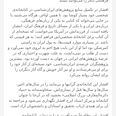
فرهنگی دیگر را می‌توانید ببینید.
افشار در تکمیل منابع پژوهش‌های ایران‌شناسی در کتابخانه‌ی
شخصی خود بسیار کوشا بود. تا همین اواخر، هرگاه می‌شنید یا
در جایی می‌خواند که کتابی به یکی از زبان‌های فرهنگی،
درباره‌ی ایران و یا یکی از مسائل تاریخ و فرهنگ ایران، انتشار
یافته است، از فرزندانش در آمریکا می‌خواست که نسخه‌ای از
آن کتاب برای کتابخانة شخصی‌اش فراهم کنند؛ به هر قیمتی که
باشد. در بسیاری موارد قیمت‌ها، به پول ایران به راستی
کمرشکن بود اما او از این بابت هیچ اخم به ابروی خود نمی‌آورد و
دست از طلب بر نمی‌داشت. به علت شهرت و اعتباری که در
عرصة پژوهش‌های ایرانی در جهان به دست آورده بود، بیشترین
پژوهشگران عرصه‌ی ایران‌شناسی، خود نسخه‌ای از آثار خود را
برای او می‌فرستادند و او نیز آثار خویش و گاه آثار دیگران را
برای ایشان روانه می‌کرد.
افشار این کتابخانه‌ی گرانبها و بی‌مانند را در سال‌های اخیر،
سال‌ها و سا‌ل‌ها قبل از بیماری‌اش، سخاوتمندانه به «بنیاد
دائره‌المعارف بزرگ اسلامی» بخشید که در آن‌جا با عنوان
کتابخانه و مرکز اسناد ایرج افشار نگهداری می‌شود و مراجعه به
آن برای همه‌ی ارباب تحقیق و استادان و دانشجویان آزاد است.
افشار، این نظام «آرشیو آفرینی» را نه تنها در کتابخانه‌ی