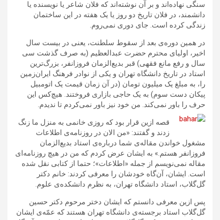
سنگی نهاده‌اند و بر آن نوشته‌اند که فلان شاعر یا نویسنده یا
دانشمند، در فلان تاریخ دو روز یا یک هفته در این ساختمان
زندگی کرده است. جای دوری نمی‌روم.
در همین دوره‌ی بعد از سقوط سلطنت، یعنی در بیست سال
اخیر، اولیای محترم حضرت عبدالعظیم (به صرف گذشت سی‌
سال و رفع مانع فقهی) قبر بدیع‌الزمان فروزانفر، بزرگ‌ترین
استاد در تاریخ دانشگاه تهران و یکی از نوادر فرهنگ ایران‌زمین
را، به مبلغ یک میلیون تومان (در آن زمان قیمت یک اتومبیل
پیکان دست سوم) به یک حاجی بازاری فروختند. هیچ‌کس این
حرف را باور نمی‌کند. من خود نیز باور نمی‌کردم تا ندیدم.
قصه ازین قرار بود که روزی خانمی به منزل ما زنگ
زدند و گفتند: «من الان در روزنامه‌ی اطلاعات
مشغول خواندن مقاله‌ی شما درباره‌ی استاد بدیع‌الزمان
فروزانفر هستم.» به ایشان عرض کردم که من در هیچ روزنامه‌ای
مقاله نمی‌نویسم از جمله «اطلاعات»؛ حتما از کتابی نقل شده
است. ایشان، آن‌گاه خودشان را معرفی کردند: خانم دکتر
گل‌گلاب، استاد دانشگاه تهران، به نظرم دانشکده‌ی علوم.
پس ازین معرفی دانستم که ایشان دختر مرحوم دکتر حسین
گل‌گلاب استاد برجسته‌ی دانشگاه تهران هستند که عمّه‌ی ایشان