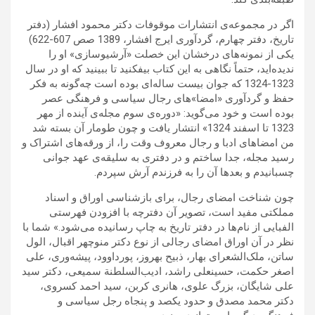
اگر در مجموعه‌ی انتشارات موقوفات دکتر محمود افشار (دفتر
تاریخ، دفتر چهارم، گردآوری ایرج افشار، 1389 صص 607-622)
یکی از نمونه‌های درخشان این خصلت «آرشیوسازی» او را
ندیده‌اید، حتماً نگاهی به این کتاب بیفکنید تا ببینید که او در سال
1323-1324 که جوان بیست ساله‌ای بوده است چه‌گونه به فکر
حفظ و گردآوری «امضا»های رجال سیاسی و فرهنگی عصر
بوده است و خود می‌گوید: «دوره‌ی سوم مجله‌ی آینده از مهر
1323 تا اسفند 1324» انتشار یافت و چون طومار آن بسته شد
من امضا‌های ادبا و رجال معروف وقت را، از ورقه‌های اشتراک و
رسید مجله، جدا ساختم و در دفتری به سلیقه‌ی عهد جوانی
چسبانیدم و بعدها آن را به فرزندم آرش سپردم.
چون شناخت امضای رجال، برای بازشناسی اوراق و اسناد
مملکتی مفید است، تصویر آن دفترچه با افزودن فهرستی
الفبایی از نام‌ها در دفتر تاریخ به چاپ رسانیده می‌شود.» شما با
نظر در آن اوراق امضای رجالی از نوع دکتر منوچهر اقبال، الول
ساتن، ملک‌الشعرای بهار، ذبیح‌ بهروز، پورداوود، پیشه‌وری، علی
اصغر حکمت، حسینعلی راشد، ادیب‌السلطنة سمیعی، دکتر سید
علی شایگان، بزرگ علوی، هانری کربن، سید احمد کسروی،
دکتر محمد مصدق و حدود یکصد و پنجاه رجل سیاسی و