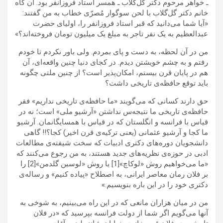
ـ خواهر مرحوم دکتر گل‌گلاب ـ همسر استاد فروزانفر بود. آن گاه
خانم دکتر گل‌گلاب با لحن سوگوار مُصرّی خطاب به من گفتند:
«آیا شما می‌دانید که قبر استاد فروزانفر را، اولیای حضرت
عبدالعظیم به یک نفر تاجر به مبلغ یک میلیون تومان فروخته‌اند؟»
من در آن لحظه، به دست و پای بمردم. ولی باور نکردم تا خودم
رفتم و به چشم خویشتن دیدم. در کجای دنیا چنین واقعه‌ای، آن
هم در پایان قرن بیستم، امکان‌پذیر است؟ از چنین ملتی چگونه
باید توقع حافظه‌ی تاریخی داشت؟
حق دارند کسانی که می‌گویند «ما حافظه‌ی تاریخی نداریم» فقر
حافظه‌ی تاریخی ما نتیجه‌س نداشتن «آرشیو ملی» است؛ نه در
قیاس با فرانسه و انگلستان که در قیاس با همسایگانمان. آرشیو
ما کجا و آرشیو عثمانی (یعنی ترکیه‌ی قرن اخیر) کجا؟!! گاهی
دانشجویان دوره‌های دکتری ادبیات که سخت شیفته‌ی مطالعات
ادبی در حوزه‌ی نظریه‌های جدید هستند، به من رجوع می‌کنند که
«ما می‌خواهیم روش «لوکاچ»[1] یا روش «لوسین گلدمن»[2] را
بر فلان رمان معاصر ایرانی، به اصطلاح «پیاده کنیم» و رساله‌ی
دکتری خود را در این باره بنویسیم.»
من در میان هزاران مانعی که در این راه می‌بینیم، به شوخی به
آنها می‌گویم اگر شما از دولت فرانسه بپرسید که «در فلان