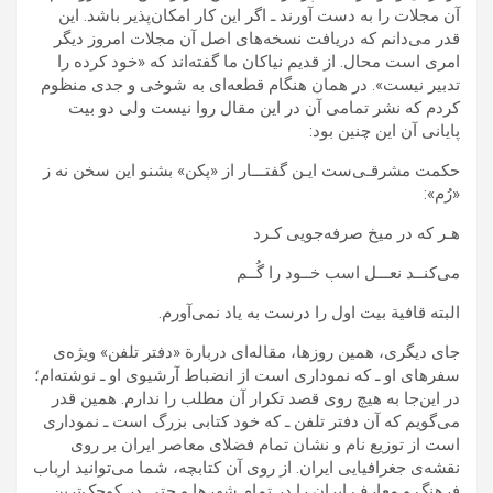
آن مجلات را به دست آورند ـ اگر این کار امکان‌پذیر باشد. این
قدر می‌دانم که دریافت نسخه‌های اصل آن مجلات امروز دیگر
امری است محال. از قدیم نیاکان ما گفته‌اند که «خود کرده را
تدبیر نیست». در همان هنگام قطعه‌ای به شوخی و جدی منظوم
کردم که نشر تمامی آن در این مقال روا نیست ولی دو بیت
پایانی آن این چنین بود:
حکمت مشرقـی‌ست ایـن گفتـــار از «پکن» بشنو این سخن نه ز
«رُم»:
هـر که در میخ صرفه‌جویی کـرد
می‌کنــد نعـــل اسب خــود را گُــم
البته قافیة بیت اول را درست به یاد نمی‌آورم.
جای دیگری، همین روزها، مقاله‌ای دربارة «دفتر تلفن» ویژه‌ی
سفرهای او ـ که نموداری است از انضباط آرشیوی او ـ نوشته‌ام؛
در این‌جا به هیچ روی قصد تکرار آن مطلب را ندارم. همین قدر
می‌گویم که آن دفتر تلفن ـ که خود کتابی بزرگ است ـ نموداری
است از توزیع نام و نشان تمام فضلای معاصر ایران بر روی
نقشه‌ی جغرافیایی ایران. از روی آن کتابچه، شما می‌توانید ارباب
فرهنگ و معارف ایران را در تمام شهرها و حتی در کوچک‌ترین