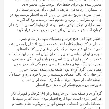
مجبور شده بود برای حفظ جان دوستانش، مجموعه‌ی
بی‌شماری از نامه‌های مرتضای کیوان ـ آن مرد مردستان و
انسان شریف تاریخ معاصر ایران ـ را که به افشار نوشته بود در
چاه آب منزلشان بریزد و معدوم کند. ترسیده بود که اگر به
دست ایادی «رکن دو»‌ی ارتش بیفتد از روابط کسانی با مرتضای
کیوان آگاه شوند و جان آن افراد در معرض خطر قرار گیرد.
افشار خود اهل هیچ حزب و دسته‌ای نبود ـ در تمام عمر.
شماره‌ی کتاب‌های کتابخانه‌ی شخصی ایرج افشار را به درستی
نمی‌دانم؛ این‌قدر می‌دانم که یکی از غنی‌ترین کتابخانه‌های
حوزه‌ی ایران‌شناسی در زیر آسمان ایران است. در این کتابخانه
علاوه بر کتاب‌های ایران‌شناسی به زبان‌های فرنگی و شرقی،
تمام «تیراژ آپار»های مقالات فارسی و فرنگی که او در طول
هفتاد سال گرد آورده بود، طبقه‌بندی شده است؛ «تیراژ
آپار»‌هایی که غالباً امضای نویسنده را نیز با خود دارد و احتمالاً با
اصطلاحاتی از سوی مؤلف، یادگاری است از ارادت آن
خاورشناس یا پژوهشگر ایرانی به ایرج افشار.
گردآوری و طبقه‌بندی این جزوه‌ها و اوراق کوچک و کم‌برگ کار
هر کس نبوده است. تنها ایرج افشار بوده است که توانسته با
انضباط ذاتی و اکتسابی خویش آنها را بدین‌گونه نظام بخشد و
طبقه‌بندی کند.