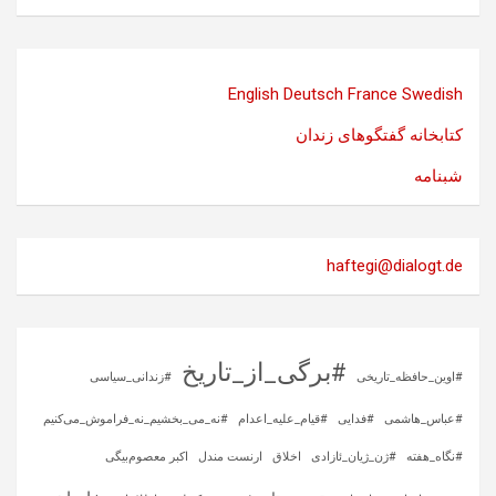
English
Deutsch
France
Swedish
کتابخانه گفتگوهای زندان
شبنامه
haftegi@dialogt.de
#برگی_از_تاریخ
#اوین_حافظه_تاریخی
#زندانی_سیاسی
#عباس_هاشمی
#فدایی
#قیام_علیه_اعدام
#نه_می_بخشیم_نه_فراموش_می‌کنیم
#نگاه_هفته
#ژن_ژیان_ئازادی
اخلاق
ارنست مندل
اکبر معصوم‌بیگی