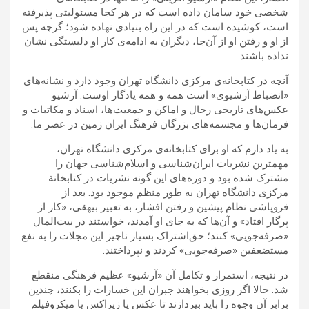
شخصی خود سامان داده است که در هر کجا مسئولیتی پذیرفته
است، کوشیده است که در این راه بنیادی نهاده شود؛ گرچه پس
از او و رفتن او از آن‌جا، دیگران به ادامه‌ی کار او دلبستگی نشان
نداده باشند.
آنچه در کتابخانه‌ی مرکزی دانشگاه تهران وجود دارد و نشانه‌های
«انضباط آرشیوی» است همه و همه یادگار اوست. آرشیو
عکس‌های تاریخی رجال و اماکن و جمعیت‌ها، اسناد و مکاتبات و
فرمان‌ها و مجسمه‌های بزرگان فرهنگ ایران زمین در عصر ما.
به یاد دارم که او برای کتابخانه‌ی مرکزی دانشگاه تهران،
مهمترین نشریات ایران‌شناسی و اسلام‌شناسی جهان را
مشترک شده بود و دوره‌های این گونه نشریات در کتابخانة
مرکزی دانشگاه تهران به طور منظم موجود بود. بعد از
فروپاشی نظام پیشین و رفتن افشار، به تعبیر بیهقی، «کار از
پرگار افتاد» و آن‌ها که به جای او آمدند، خواستند در بیت‌المال
«صرفه‌جویی» کنند؛ حق‌اشتراک بسیار ناچیز این مجلات را به نفع
مستضعفین «صرفه‌جویی» کردند و نپرداختند.
در نتیجه، استمرار و تکامل آن «آرشیو» عظیم فرهنگی منقطع
شد. حالا اگر روزی بخواهند جبران این خسارات را بکنند، چندین
برابر آن وجوه را باید بپردازند تا عکس یا زیراکس یا میکروفیلم