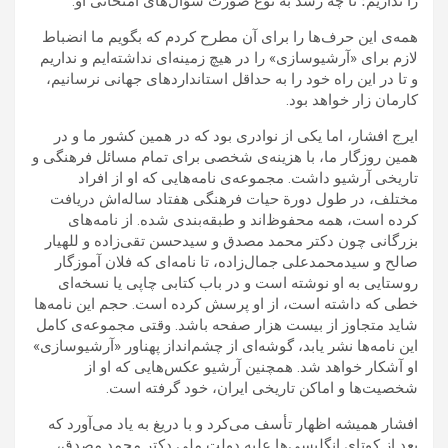
را نداریم؛ تا چه رسد به نوع صورت سؤال‌های امتحانی او.
همه‌ی این حرف‌ها را برای آن مطرح کردم که بگویم ما انضباط
لازم برای «آرشیوسازی» را در هیچ زمینه‌ای نداشته‌ایم و نداریم
و تا در این راه خود را به حداقل استانداردهای جهانی نرسانیم،
کارمان زار خواهد بود.
ایرج افشار، اما یکی از نوادری بود که در همین کشور ما و در
همین روزگار ما، با هزینه‌ی شخصی برای تمام مسائل فرهنگی و
تاریخی آرشیو داشت. مجموعه‌ی نامه‌هایی که او از افراد
مختلف، در طول دورة حیات فرهنگی هفتاد ساله‌اش دریافت
کرده است، همه محفوظ‌اند و طبقه‌بندی شده. از نامه‌های
بزرگانی چون دکتر محمد مصدق و سیدحسن تقی‌زاده و للهیار
صالح و سیدمحمدعلی جمال‌زاده، تا نامه‌‌ای که فلان آموزگار
روستایی به او نوشته است و در باب کتابی چاپی یا نسخه‌ای
خطی که داشته است، از او پرسش کرده است. حجم این نامه‌ها
شاید متجاوز از بیست هزار صفحه باشد. وقتی مجموعه‌ی کامل
این نامه‌ها نشر یابد، گوشه‌ای از چشم‌انداز پهناور «آرشیوسازی»
او آشکار خواهد شد. همچنین آرشیو عکس‌هایی که او از
شخصیت‌ها و اماکن تاریخی ایران، خود گرفته است.
افشار همیشه اظهار تأسف می‌کرد و با دریغ به یاد می‌آورد که
بعد از کوتای انگلیسی‌ها علیه دولت ملی دکتر محمد مصدق،