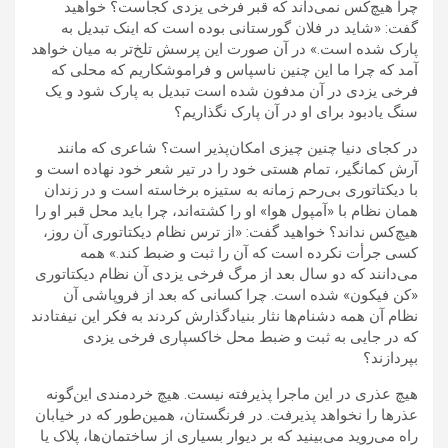
چرا هیچ‌کس نمی‌داند که قبر فرخی یزدی کجاست؟ خواهید
گفت: «شاید در فلان گورستانی بوده است که اینک تبدیل به
پارک شده است.» در آن صورت این پرسش تلخ‌تر به میان خواهد
آمد که چرا ما این چنین ناسپاس و فراموشکاریم که محلی که
فرخی یزدی در آن مدفون شده است تبدیل به پارک شود و یک
سنگ یادبود برای او در آن پارک نگذاریم؟
در کجای دنیا چنین چیزی امکان‌پذیر است؟ شاعری که مانند
آرش کمانگیر، تمام هستی خود را در تیر شعر خود نهاده است و
با دیکتاتوری بی‌رحم زمانه به ستیزه برخاسته است و در زندان
همان نظام با «آمپول هوا» او را کشته‌اند، چرا باید محل قبر او را
هیچ‌کس نداند؟ خواهید گفت: «از ترس نظام دیکتاتوری آن روز،
کسی جرأت نکرده است که آن را ثبت و ضبط کند.» همه
می‌دانند که دو سال بعد از مرگ فرخی یزدی آن نظام دیکتاتوری
«کن فیکون» شده است. چرا کسانی که بعد از فروپاشی آن
نظام آن همه دشنام‌ها نثار بنیادگذارش کردند به فکر این نیفتادند
که در جایی به ثبت و ضبط محل خاکسپاری فرخی یزدی
بپردازند؟
هیچ عذری در این ماجرا پذیرفته نیست. هیچ خردمندی این‌گونه
عذرها را نخواهد پذیرفت. در فرنگستان، همین‌طور که در خیابان
راه می‌روید می‌بینید که بر دیوار بسیاری از ساختمان‌ها، پلاک یا