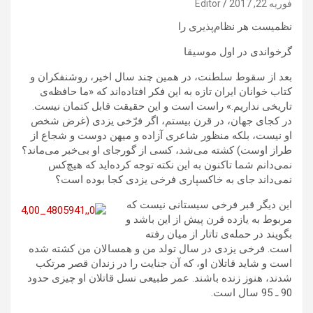
فوریه 22, 2017
Editor
نظمیست هر نظام‌پذیری را
گرخواندی در اول موسیقا
بعد از سقوط سلطنت، در همین چند سال اخیر، روشنفکران و
کتاب‌ خوانان ایران تازه به این فکر افتاده‌اند که «ما حافظه‌ی
تاریخی نداریم.» راست است و این حقیقت قابل کتمان نیست.
در کجای جهان، در قرن بیستم، اگر فرّخی یزدی (غرض شخص
او نیست، بلکه منظور شاعری آزاده و میهن دوست و شجاع از
طراز اوست) کشته می‌شد، کسی از گورجای او بی‌خبر می‌ماند؟
نمی‌دانم شما تاکنون به این نکته توجه کرده‌اید که هیچ‌کس
نمی‌داند جای به خاکسپاری فرخی یزدی کجا بوده است؟
این دیگر قبر فرخی سیستانی نیست که
مربوط به یازده قرن پیش از این باشد و
بگویند در حمله‌ی تاتار از میان رفته
است. فرخی یزدی در سال تولد من و همسالان من کشته شده
است و شاید قاتلان او، که آن جنایت را در زندان قصر مرتکب
شدند، هنوز زنده باشند. عمر طبیعی نسل قاتلان او چیزی حدود
90 ـ 95 سال است.