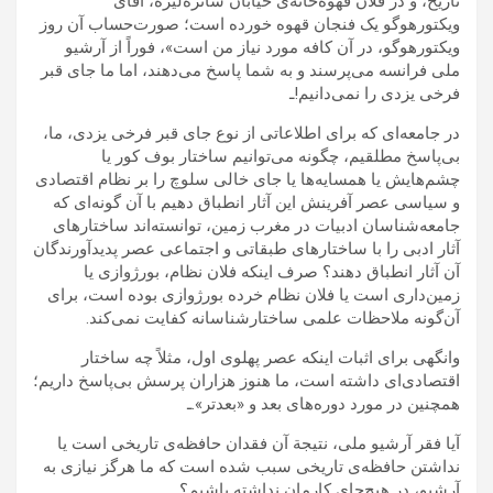
تاریخ، و در فلان قهوه‌خانه‌ی خیابان شانزه‌لیزه، آقای
ویکتورهوگو یک فنجان قهوه خورده است؛ صورت‌حساب آن روز
ویکتورهوگو، در آن کافه مورد نیاز من است»، فوراً از آرشیو
ملی فرانسه می‌پرسند و به شما پاسخ می‌دهند، اما ما جای قبر
فرخی یزدی را نمی‌دانیم!ـ
در جامعه‌ای که برای اطلاعاتی از نوع جای قبر فرخی یزدی، ما،
بی‌پاسخ مطلقیم، چگونه می‌توانیم ساختار بوف کور یا
چشم‌هایش یا همسایه‌ها یا جای خالی سلوچ را بر نظام اقتصادی
و سیاسی عصر آفرینش این آثار انطباق دهیم با آن گونه‌ای که
جامعه‌شناسان ادبیات در مغرب زمین، توانسته‌اند ساختارهای
آثار ادبی را با ساختارهای طبقاتی و اجتماعی عصر پدیدآورندگان
آن آثار انطباق دهند؟ صرف اینکه فلان نظام، بورژوازی یا
زمین‌داری است یا فلان نظام خرده بورژوازی بوده است، برای
آن‌گونه ملاحظات علمی ساختارشناسانه کفایت نمی‌کند.
وانگهی برای اثبات اینکه عصر پهلوی اول، مثلاً چه ساختار
اقتصادی‌ای داشته است، ما هنوز هزاران پرسش بی‌پاسخ داریم؛
همچنین در مورد دوره‌های بعد و «بعدتر».ـ
آیا فقر آرشیو ملی، نتیجة آن فقدان حافظه‌ی تاریخی است یا
نداشتن حافظه‌ی تاریخی سبب شده است که ما هرگز نیازی به
آرشیو، در هیچ‌جای کارمان نداشته باشیم؟