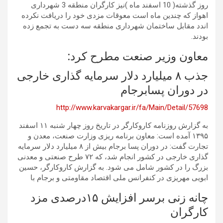
روز گذشته( 10 اسفند ماه )نیز کارگران منطقه 3 شهرداری
اهواز که چندین ماه است معوقات مزدی خود را دریافت نکرده
اندد مقابل ساختمان شهرداری منطقه سه دست به تجمع زده
بودند.
معاون وزیر صنعت مطرح کرد:
جذب ۸ میلیارد دلار سرمایه گذاری خارجی
در دوران پسابرجام
http://www.karvakargar.ir/fa/Main/Detail/57698
به گزارش روزنامه کاروکارگر در تاریخ روز چهار شنبه ١١ اسفند
۱۳۹۵ آمده است: معاون برنامه ریزی وزارت صنعت، معدن و
تجارت گفت: در دوران پسا برجام بیش از ۸ میلیارد دلار سرمایه
گذاری خارجی در کشور انجام شد، که ۷۲ طرح صنعتی و معدنی
بزرگ را در کشور شامل می شود. به گزارش کاروکارگر، حسین
ابویی مهریزی در کنفرانس ملی اقتصاد مقاومتی و برجام با
چانه زنی برسر افزایش ۱۵درصدی مزد
کارگران