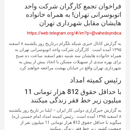
فراخوان تجمع کارگران شرکت واحد
اتوبوسرانی تهران! به همراه خانواده
هایشان مقابل شهرداری تهران
https://web.telegram.org/#/im?p=@vahedsyndica
به گزارش کانال خبری شبکه تلگرام درتاریخ روز یکشنبه ۸ اسفند
۱۳۹۵ آمده است : کارگران شرکت واحد اتوبوسرانی تهران به
همراه خانواده هایشان سه شنبه دهم اسفند ساعت ده صبح
برای بهره مندی از تسهیلات مسکن با اتحاد بیش از پیش به
شهرداری تهران واقع در خیابان بهشت مراجعه خواهند کرد.
رئیس کمیته امداد
با حداقل حقوق 812 هزار تومانی 11
میلیون زیر خط فقر زندگی میکنند
به گزارش خبرگزاری دولتی کار ایران – ایلنا در تاریخ روز یکشنبه
۸ اسفند ۱۳۹۵ آمده است : رئیس کمیته امداد امام خمینی (ره)
میگوید با حداقل حقوق 812 هزار تومانی 11 میلیون نفر از
جمعیت کشور زیر خط فقر زندگی میکنند.