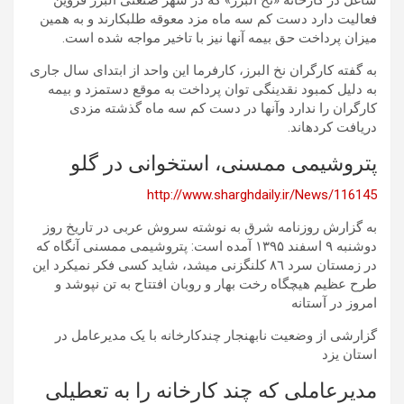
شاغل در کارخانه «نخ البرز» که در شهر صنعتی البرز قزوین
فعالیت دارد دست کم سه ماه مزد معوقه طلبکارند و به همین
میزان پرداخت حق بیمه آنها نیز با تاخیر مواجه شده است.
به گفته کارگران نخ البرز، کارفرما این واحد از ابتدای سال جاری
به دلیل کمبود نقدینگی توان پرداخت به موقع دستمزد و بیمه
کارگران را ندارد وآنها در دست کم سه ماه گذشته مزدی
دریافت کردهاند.
پتروشیمی ممسنی، استخوانی در گلو
http://www.sharghdaily.ir/News/116145
به گزارش روزنامه شرق به نوشته سروش عربی در تاریخ روز
دوشنبه ۹ اسفند ۱۳۹۵ آمده است: پتروشیمی ممسنی آنگاه که
در زمستان سرد ٨٦ کلنگزنی میشد، شاید کسی فکر نمیکرد این
طرح عظیم هیچگاه رخت بهار و روبان افتتاح به تن نپوشد و
امروز در آستانه
گزارشی از وضعیت نابهنجار چندکارخانه با یک مدیرعامل در
استان یزد
مدیرعاملی که چند کارخانه را به تعطیلی