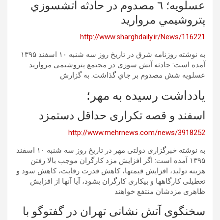
عسلويه؛ ٦ مصدوم در حادثه آتشسوزي
پتروشيمي مرواريد
http://www.sharghdaily.ir/News/116221
به نوشته روزنامه شرق در تاریخ روز سه شنبه ١٠ اسفند ۱۳۹۵
آمده است: حادثه آتش سوزي در مجتمع پتروشيمي مرواريد
عسلويه شش مصدوم بر جاي گذاشت. به گزارش
یادداشت رسیده به مهر؛
اسفند و قصه تکراری حداقل دستمزد
http://www.mehrnews.com/news/3918252
به نوشته خبرگزاری دولتی مهر در تاریخ روز سه شنبه ١٠ اسفند
۱۳۹۵ آمده است: اگر افزایش مزد کارگران موجب بالا رفتن
هزینه تولید، افزایش قیمتها، کاهش قدرت رقابت، کاهش سود و
تعطیلی کارگاهها و بیکاری کارگران بشود، آیا آنها از افزایش
ظاهری مزدشان منتفع خواهند
سخنگوی آتش نشانی تهران در گفتوگو با