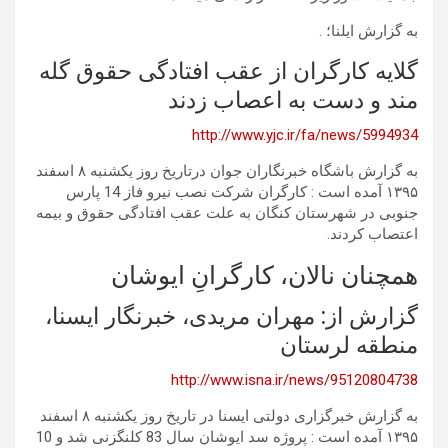
به گزارش ایلنا؛ .
گلایه کارگران از عقب افتادگی حقوق گله
مند و دست به اعصاب زدند
http://www.yjc.ir/fa/news/5994934
به گزارش باشگاه خبرنگاران جوان درتاریخ روز یکشنبه ۸ اسفند
۱۳۹۵ آمده است : کارگران شرکت نصب نیرو فاز 14 پارس
جنوبی در شهرستان کنگان به علت عقب افتادگی حقوق و بیمه
اعتصاب کردند.
همچنان نالان، کارگرانِ ایوشان
گزارش از: مهران مریدی، خبرنگار ایسنا،
منطقه لرستان
http://www.isna.ir/news/95120804738
به گزارش خبرگزاری دولتی ایسنا در تاریخ روز یکشنبه ۸ اسفند
۱۳۹۵ آمده است : پروژه سد ایوشان سال 83 کلنگزنی شد و 10