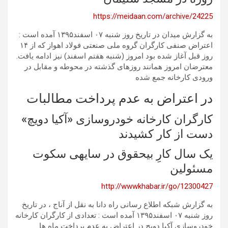
https://meidaan.com/archive/24225
به گزارش میدان در تاریخ روز شنبه ۰۷ اسفند۱۳۹۵ آمده است :
اعتراض صنفی کارگران گروه ملی صنعتی فولاد اهواز که از ۱۴
روز قبل آغاز شده بود امروز (شنبه هفتم اسفند) نیز ادامه یافت.
معترضان امروز همانند روزهای گذشته در محوطه و مقابل در
ورودی کارخانه جمع شده
در اعتراض به عدم پرداخت مطالبات
کارگران کارخانه خودروسازی «آکیا دویچ»
دست از کار کشیدند
یک سال کارِ بیحقوق در سایهی سکوت
مسئولین
http://wwwkhabar.ir/go/12300427
به گزارش شبکه اطلاع رسانی راه دانا به نقل از آناج ، در تاریخ
روز شنبه ۰۷ اسفند۱۳۹۵ آمده است : تعدادی از کارگران کارخانه
خودروسازی آکیا دویچ در اعتراض به عدم پرداخت ماه ها