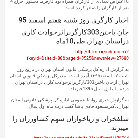
با اعتراض تعدادی از کارگران همراه بود کارفرما دستور اخراج 4
نفر از کارگران را صادر کرده است.
اخبار کارگری روز شنبه هفتم اسفند 95
جان باختن303کارگربراثرحوادث کاری
دراستان تهران طی10ماه
http://th.lmo.ir/index.aspx?
fkeyid=&siteid=88&pageid=3525&newsview=27680
به گزارش اداره کل پزشکی قانون استان تهران در تاریخ روز
شنبه ۰۷ اسفند۱۳۹۵ آمده است : مديركل پزشكي قانوني استان
تهران ازجان باختن303کارگربراثرحوادث کاری دراستان تهران
درده ماه اول سال 1395خبرداد.
به گزارش خبری روابط عمومی اداره کل پزشکی قانونی استان
تهران،دكترمسعود قادي پاشا گفت:درده ماه اول سال
سلفخران و رباخواران سهم کشاورزان را
میبرند