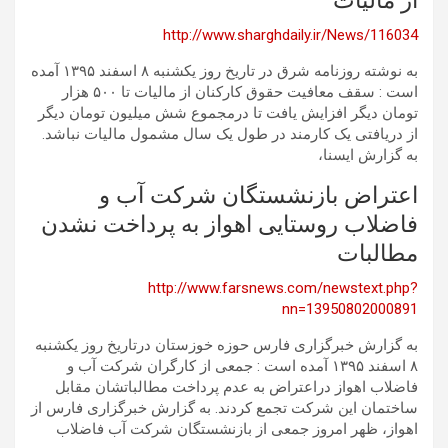
از ماليات
http://www.sharghdaily.ir/News/116034
به نوشته روزنامه شرق در تاریخ روز یکشنبه ۸ اسفند ۱۳۹۵ آمده
است : سقف معافیت حقوق کارکنان از مالیات تا ۵۰۰ هزار
تومان دیگر افزایش یافت تا درمجموع شش میلیون تومان دیگر
از دریافتی یک کارمند در طول یک سال مشمول مالیات نباشد.
به گزارش ایسنا،
اعتراض بازنشستگان شرکت آب و
فاضلاب روستایی اهواز به پرداخت نشدن
مطالبات
http://www.farsnews.com/newstext.php?
nn=13950802000891
به گزارش خبرگزاری فارس حوزه خوزستان درتاریخ روز یکشنبه
۸ اسفند ۱۳۹۵ آمده است : جمعی از کارگران شرکت آب و
فاضلاب اهواز دراعتراض به عدم پرداخت مطالباتشان مقابل
ساختمان این شرکت تجمع کردند. به گزارش خبرگزاری فارس از
اهواز، ظهر امروز جمعی از بازنشستگان شرکت آب فاضلاب