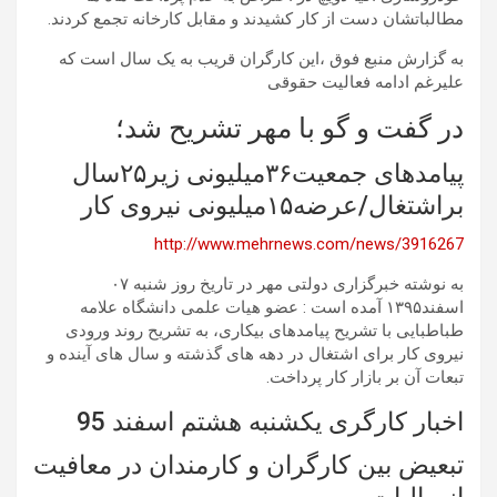
مطالباتشان دست از کار کشیدند و مقابل کارخانه تجمع کردند.
به گزارش منبع فوق ،این کارگران قریب به یک سال است که
علیرغم ادامه فعالیت حقوقی
در گفت و گو با مهر تشریح شد؛
پیامدهای جمعیت۳۶میلیونی زیر۲۵سال
براشتغال/عرضه۱۵میلیونی نیروی کار
http://www.mehrnews.com/news/3916267
به نوشته خبرگزاری دولتی مهر در تاریخ روز شنبه ۰۷
اسفند۱۳۹۵ آمده است : عضو هیات علمی دانشگاه علامه
طباطبایی با تشریح پیامدهای بیکاری، به تشریح روند ورودی
نیروی کار برای اشتغال در دهه های گذشته و سال های آینده و
تبعات آن بر بازار کار پرداخت.
اخبار کارگری یکشنبه هشتم اسفند 95
تبعيض بين كارگران و كارمندان در معافيت