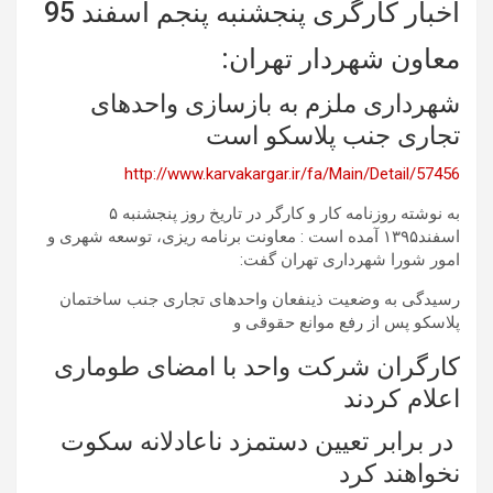
اخبار کارگری پنجشنبه پنجم اسفند 95
معاون شهردار تهران:
شهرداری ملزم به بازسازی واحدهای
تجاری جنب پلاسکو است
http://www.karvakargar.ir/fa/Main/Detail/57456
به نوشته روزنامه کار و کارگر در تاریخ روز پنجشنبه ۵
اسفند۱۳۹۵ آمده است : معاونت برنامه ریزی، توسعه شهری و
امور شورا شهرداری تهران گفت:
رسیدگی به وضعیت ذینفعان واحدهای تجاری جنب ساختمان
پلاسکو پس از رفع موانع حقوقی و
کارگران شرکت واحد با امضای طوماری
اعلام کردند
در برابر تعیین دستمزد ناعادلانه سکوت
نخواهند کرد