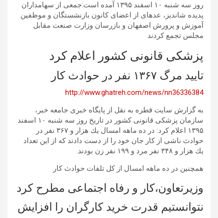
روز سه شنبه ١٠ اسفند ۱۳۹۵ آمده است:جمعی از سهامداران
پدیده شاندیز، عدهای از اعضای کانون بازنشستگان و موظفین
آموزش و پرورش اصفهان و بازرسان وزارت صنعت مقابل
مجلس تجمع کردند
پزشكی قانونی كشور اعلام کرد
تایید مرگ ۱۳۶۷ نفر در حوادث کار
http://www.ghatreh.com/news/nn36336384
به گزارش سایت قطره به نقل از پایگاه خبری جامعه خبر،
سازمان پزشكی قانونی كشور در تاریخ روز سه شنبه ١٠ اسفند
۱۳۹۵ اعلام کرد: در ده ماهه امسال یك هزار و ۳۶۷ نفر در
حوادث ناشی از كار جان خود را از دست دادند كه از این تعداد
یك هزار و ۳۴۸ نفر مرد و ۱۹۹ نفر زن بودند.
همچنین در ده ماهه امسال از كل تلفات حوادث كار
وزیرتعاون،کار و رفاه اجتماعی مطرح کرد
نتوانستیم قدرت خرید کارگران را افزایش