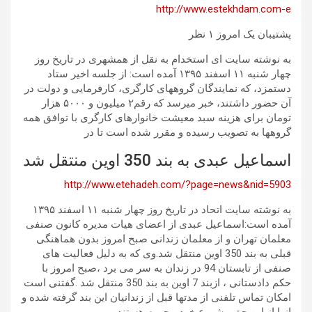
http://www.estekhdam.com-e
پشتیبان یک امروز ۱ نظر
به نوشته سایت ای استخدام به نقل از همشهری در تاریخ روز
چهار شنبه ١١ اسفند ۱۳۹۵ آمده است: از جلسه اخیر ستاد
دستمزد، که نمایندگان گروههای کارگری، کارفرمایی و دولت در
آن حضور داشتند، خبر میرسد که رقم۲ میلیون و ۵۰۰۰ هزار
تومان برای هزینه سبد معیشت خانوارهای کارگری با توافق همه
گروهها به تصویب رسیده و مقرر شده است تا در
اسماعیل عبدی به بند 350 اوین منتقل شد
http://www.etehadeh.com/?page=news&nid=5903
به نوشته سایت اتحاد در تاریخ روز چهار شنبه ١١ اسفند ۱۳۹۵
آمده است:اسماعیل عبدی از اعضای هیات مدیره کانون صنفی
معلمان تهران و از معلمان زندانی صبح امروز بدون هماهنگی
قبلی به بند 350 اوین منتقل شد.وی که به دلیل فعالیت های
صنفی از تابستان 94 در زندان به سر می برد ،صبح امروز با
حکم دادستانی ، ازبند 7 اوین به بند 350 منتقل شد .گفتنی است
امکان تماس تلفنی از مدتها قبل از زندانیان این بند گرفته شده و