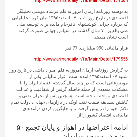
http://www.armandaily.ir/fa/Main/Detail/179564
به نوشته روزنامه آرمان امروز به قلم فرشاد مومنی تحلیلگر
اقتصادی در تاریخ روز شنبه ۰۷ اسفند۱۳۹۵ بیان کرد: تحلیلهایی
که درباره چرایی کوششهای نافرجام مانده برای توسعه ملی
طی بالغ بر ۷۰ سال گذشته در مقیاس جهانی صورت گرفته
است نشان میدهد
فرار مالیاتی 990 میلیاردی 77 نفر
http://www.armandaily.ir/fa/Main/Detail/179556
به گزارش روزنامه آرمان امروز به قلم امیر داداشی در تاریخ روز
شنبه ۰۷ اسفند۱۳۹۵ آمده است : فرار مالیاتی یکی از
موضوعاتی است که در چند سال گذشته اقتصاد ایران را با
مشکلات متعددی از جمله فاصله گرفتن از شفافیت و عدالت
اقتصادی مواجه ساخته است. همچنین پس از بحران نفتی و
کاهش بیسابقه قیمت نفت اوپک در بازارهای جهانی، دولت تمام
تلاش خود را در پیش گرفت تا با جایگزین کردن درآمدهای
مالیاتی، اقتصاد کشور را از
ادامه اعتراضها در اهواز و پایان تجمع ۵۰
روزه در مسجد سلیمان