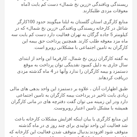
ریسندگی وبافندگی «زرین نخ شمال» دست کم بابت 3ماه
معوقات مزدی طلبکارند.
منابع کارگری استان گلستان به ایلنا میگویند حدود 100کارگر
شاغل در کارخانه ریسندگی وبافندگی «زرین نخ شمال» که در
کیلومتر 5 جاده گرگان به تهران فعالیت دارد دست کم بابت سه
ماه مزد معوقه طلب کارند. همچنین پرداخت حق بیمه این
کارگران به تامین اجتماعی با مشکلاتی روبرو است.
به گفته کارگران زرین نخ شمال، کارفرما این واحد از ابتدای
سال جاری به دلیل کمبود نقدینگی توان پرداخت به موقع
دستمزد و بیمه کارگران را ندارد وآنها در 4 ماه گذشته مزدی
دریافت کردهاند.
طبق اظهارات آنان ، علاوه بر دستمزد این واحد بدهی های مالی
زیادی بابت تاخیر در پرداخت بیمه کارگران به تامین اجتماعی
دارد ودر این زمینه می توان گفت دفترچه های در مانی کارگران
همیشه با مشکل تامین اعتبار روبروست.
این منابع کارگری با بیان اینکه افزایش مشکلات کارخانه باعث
شد فعالیت این واحد تولیدی برای چند روز ی در ماه گذشته
متوقف شود افزودند:بدنبال متوقف شدن فعالیت این کارخانه که