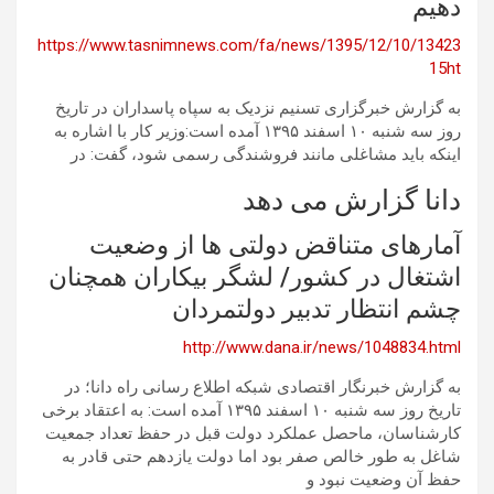
دهیم
https://www.tasnimnews.com/fa/news/1395/12/10/13423
15ht
به گزارش خبرگزاری تسنیم نزدیک به سپاه پاسداران در تاریخ
روز سه شنبه ١٠ اسفند ۱۳۹۵ آمده است:وزیر کار با اشاره به
اینکه باید مشاغلی مانند فروشندگی رسمی شود، گفت: در
دانا گزارش می دهد
آمارهای متناقض دولتی ها از وضعیت
اشتغال در کشور/ لشگر بیکاران همچنان
چشم انتظار تدبیر دولتمردان
http://www.dana.ir/news/1048834.html
به گزارش خبرنگار اقتصادی شبکه اطلاع رسانی راه دانا؛ در
تاریخ روز سه شنبه ١٠ اسفند ۱۳۹۵ آمده است: به اعتقاد برخی
کارشناسان، ماحصل عملکرد دولت قبل در حفظ تعداد جمعیت
شاغل به طور خالص صفر بود اما دولت یازدهم حتی قادر به
حفظ آن وضعیت نبود و