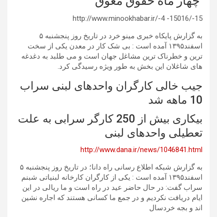
چهار ماه حقوق معوق
http://www.minookhabar.ir/-4 -15016/-15
به گزارش پایکاه خبری مینو خرد در تاریخ روز پنجشنبه ۵
اسفند۱۳۹۵ آمده است : بی شک کار در معدن یکی از سخت
ترین و خطرناک ترین مشاغل جهان است و می طلبد به دغدغه
های شاغلان این بخش به طور ویژه رسیدگی کرد.
جیب خالی کارگران واحدهای لبنی سراب
10 ماهه شد
بیکاری بیش از 250 کارگر سرابی به علت
تعطیلی واحدهای لبنی
http://www.dana.ir/news/1046841.html
به گزارش شبکه اطلاع رسانی راه دانا؛ در تاریخ روز پنجشنبه ۵
اسفند۱۳۹۵ آمده است : یکی از کارگران کارخانه لبنیاتی شبنم
سراب گفت: در حال حاضر عید در راه است و ما ریالی در این
ایام دریافت نکردیم و در جمع ما کسانی هستند که اجاره نشین
اند و بجه خردسال