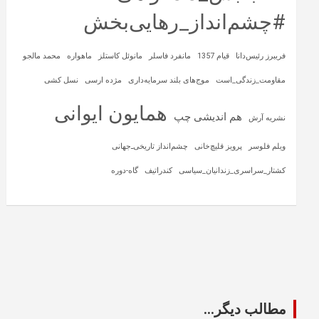
#چشم‌انداز_رهایی‌بخش
فریبرز رئیس‌دانا
قیام 1357
مانفرد فاسلر
مانوئل کاستلز
ماهواره‌
محمد مالجو
مقاومت_زندگی_است
موج‌های بلند سرمایه‌داری
مژده ارسی
نسل کشی
همایون ایوانی
هم اندیشی چپ
نشریه آرش
ویلم فلوسر
پرویز قلیچ‌خانی
چشم‌انداز تاریخی‌ـ‌جهانی
کشتار_سراسری_زندانیان_سیاسی
کندراتیف
گاه-دوره
مطالب دیگر...