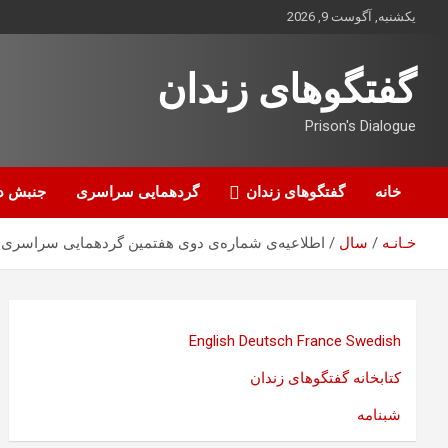
ه
یکشنبه, آگوست 9, 2026
حتوا
روید
گفتگوهای زندان
Prison's Dialogue
خانه
گفتگوهای زندان
گردهمایی سراسری
جنبش د
خـانـه
سال
اطلاعیه‌ی شماره‌ی دوی هفتمین گردهمایی سراسری در
English
Deutsch
France
Swedish
کتابخانه گفتگوهای زندان
شبنامه