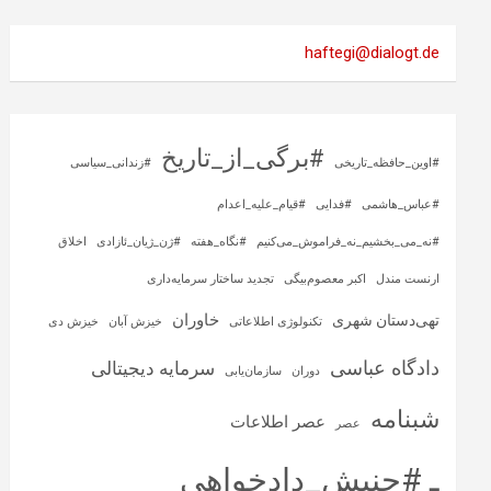
haftegi@dialogt.de
#برگی_از_تاریخ
#اوین_حافظه_تاریخی
#زندانی_سیاسی
#عباس_هاشمی
#فدایی
#قیام_علیه_اعدام
#نه_می_بخشیم_نه_فراموش_می‌کنیم
#نگاه_هفته
#ژن_ژیان_ئازادی
اخلاق
ارنست مندل
اکبر معصوم‌بیگی
تجدید ساختار سرمایه‌داری
خاوران
تهی‌دستان شهری
تکنولوژی اطلاعاتی
خیزش آبان
خیزش دی
دادگاه عباسی
سرمایه‌ دیجیتالی
دوران
سازمان‌یابی
شبنامه
عصر اطلاعات
عصر
ـ #جنبش_دادخواهی