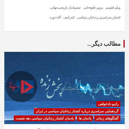
ویلم فلوسر
پرویز قلیچ‌خانی
چشم‌انداز تاریخی‌ـ‌جهانی
کشتار_سراسری_زندانیان_سیاسی
کندراتیف
گاه-دوره
مطالب دیگر...
رادیو دادخواهی
گردهمایی سراسری درباره کشتار زندانیان سیاسی در ایران
گفتگوهای زندان
یادمان ها
یادمان کشتار زندانیان سیاسی دهه شصت