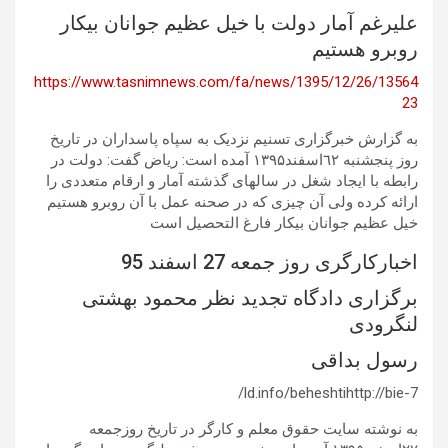
علیرغم آمار دولت با خیل عظیم جوانان بیکار
روبرو هستیم
https://www.tasnimnews.com/fa/news/1395/12/26/13564
23
به گزارش خبرگزاری تسنیم نزدیک به سپاه پاسداران در تاریخ
روز پنجشنبه ٦۲اسفند۱۳۹۵ آمده است: ریاض گفت: دولت در
رابطه با ایجاد شغل در سالهای گذشته آمار و ارقام متعددی را
ارائه کرده ولی آن چیزی که در صحنه عمل با آن روبرو هستیم
خیل عظیم جوانان بیکار فارغ التحصیل است
اخبارکارگری روز جمعه 27 اسفند 95
برگزاری دادگاه تجدید نظر محمود بهشتی
لنگرودی
رسول بداقی
7-ld.info/beheshtihttp://bie/
به نوشته سایت حقوق معلم و کارگر در تاریخ روزجمعه