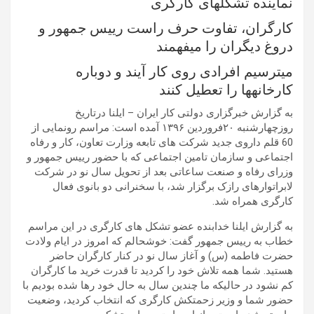
نماینده تشکلهای کارگری
کارگران، تفاوت حرف راست رییس جمهور و
دروغ دیگران را میفهمند
میترسیم افرادی روی کار آیند و دوباره
کارخانهها را تعطیل کنند
به گزارش خبرگزاری دولتی کار ایران – ایلنا درتاریخ
روزچهارشنبه ۲۰فروردین ۱۳۹۶ آمده است: مراسم رونمایی از
60 قلم داروی جدید شرکت های تابعه وزارت تعاون، کار و رفاه
اجتماعی و سازمان تامین اجتماعی که با حضور رییس جمهور و
وزرای رفاه و صنعت ساعاتی بعد از تحویل سال نو در شرکت
لابراتوارهای رازک برگزار شد، با سخنرانی دو بانوی فعال
کارگری همراه شد.
به گزارش ایلنا خدابنده عضو تشکل های کارگری در این مراسم
خطاب به رییس جمهور گفت: خوشحالم که امروز در ایام ولادت
حضرت فاطمه (س) و آغاز سال نو در کنار کارگران حاضر
هستید. شما همه تلاش خود را کردید تا قدرت خرید ما کارگران
کم نشود در حالیکه ما چندین سال به حال خود رها شده بودیم با
حضور شما و وزیر زحمتکش کارگری که انتخاب کردید، وضعیت