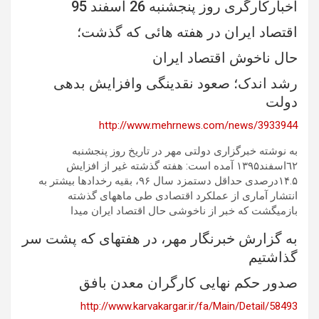
اخبارکارگری روز پنجشنبه 26 اسفند 95
اقتصاد ایران در هفته هائی که گذشت؛
حال ناخوش اقتصاد ایران
رشد اندک؛ صعود نقدینگی وافزایش بدهی
دولت
http://www.mehrnews.com/news/3933944
به نوشته خبرگزاری دولتی مهر در تاریخ روز پنجشنبه
٦۲اسفند۱۳۹۵ آمده است: هفته گذشته غیر از افزایش
۱۴.۵درصدی حداقل دستمزد سال ۹۶، بقیه رخدادها بیشتر به
انتشار آماری از عملکرد اقتصادی طی ماههای گذشته
بازمیگشت که خبر از ناخوشی حال اقتصاد ایران میدا
به گزارش خبرنگار مهر، در هفتهای که پشت سر
گذاشتیم
صدور حکم نهایی کارگران معدن بافق
http://www.karvakargar.ir/fa/Main/Detail/58493