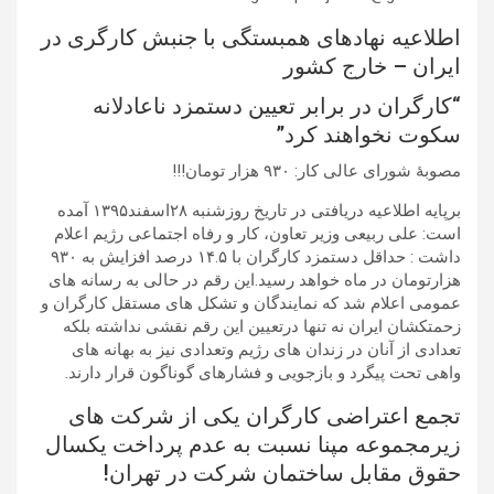
اطلاعیه نهادهای همبستگی با جنبش کارگری در
ایران – خارج کشور
“کارگران در برابر تعیین دستمزد ناعادلانه
سکوت نخواهند کرد”
مصوبۀ شورای عالی کار: ۹٣۰ هزار تومان!!!
برپایه اطلاعیه دریافتی در تاریخ روزشنبه ۲۸اسفند۱۳۹۵ آمده
است: علی ربیعی وزیر تعاون، کار و رفاه اجتماعی رژیم اعلام
داشت : حداقل دستمزد کارگران با ۱۴.۵ درصد افزایش به ۹٣۰
هزارتومان در ماه خواهد رسید.این رقم در حالی به رسانه های
عمومی اعلام شد که نمایندگان و تشکل های مستقل کارگران و
زحمتکشان ایران نه تنها درتعیین این رقم نقشی نداشته بلکه
تعدادی از آنان در زندان های رژیم وتعدادی نیز به بهانه های
واهی تحت پیگرد و بازجویی و فشارهای گوناگون قرار دارند.
تجمع اعتراضی کارگران یکی از شرکت های
زیرمجموعه مپنا نسبت به عدم پرداخت یکسال
حقوق مقابل ساختمان شرکت در تهران!