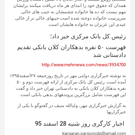
همدان که حقوق خود را ابتدای هر ماه دریافت میکنند برایشان
مهم نیست که ده ها خانواده چشمشان به جیب های خالی
سرپرست خانواده دوخته شده است.جیبهای خالی تر از خالی
عیدی این عزیزان به خانواده هایشان است.
رئیس کل بانک مرکزی خبر داد؛
فهرست ۵۰ نفره بدهکاران کلان بانکی تقدیم
دادستانی شد
http://www.mehrnews.com/news/3934700
به نوشته خبرگزاری دولتی مهر در تاریخ روزجمعه ۲۷اسفند۱۳۹۵
آمده است: رئیس کل بانک مرکزی از ارائه فهرست دوم و ٥٠
نفره بدهکاران کلان بانکی به دادستانی تهران خبر داد و گفت:
این فهرست شامل بزرگترین پروندههای بدهی بانکی است.
به گزارش خبرگزاری مهر، ولیالله سیف در گفتوگو با یکی از
خبرگزاریها
اخبار کارگری روز شنبه 28 اسفند 95
kargaran.parsjonobi@gmail.com