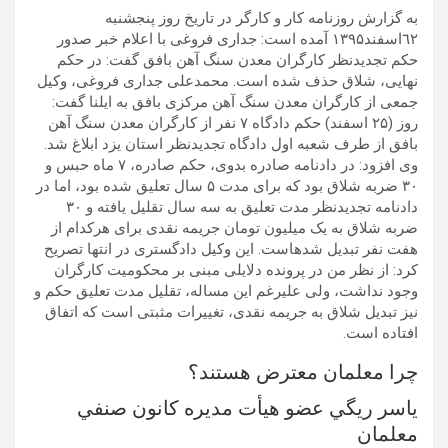
به گزارش روزنامه کار و کارگر در تاریخ روز پنجشنبه
٦۲اسفند۱۳۹۵ آمده است: جداری فروغی با اعلام خبر صدور
حکم تجدیدنظر کارگران معدن سنگ آهن بافق گفت: در حکم
نهایی، شلاق حذف شده است. محمدعلی جداری فروغی، وکیل
جمعی از کارگران معدن سنگ آهن مرکزی بافق به ایلنا گفت:
روز (۲۵ اسفند) حکم دادگاه ۷ نفر از کارگران معدن سنگ آهن
بافق از طرف شعبه اول دادگاه تجدیدنظر استان یزد ابلاغ شد.
وی افزود: در دادنامه صادره بدوی، حکم صادره، ۷ ماه حبس و
۳۰ ضربه شلاق بود که برای مدت ۵ سال تعلیق شده بود، اما در
دادنامه تجدیدنظر مدت تعلیق به سه سال تقلیل یافته و ۳۰
ضربه شلاق به یک میلیون تومان جریمه نقدی برای هرکدام از
هفت نفر تبدیل شدهاست. این وکیل دادگستری در انتها تصریح
کرد: از نظر من در پرونده دلایلی مبنی بر محکومیت کارگران
وجود نداشت، ولی علیرغم این مساله، تقلیل مدت تعلیق حکم و
نیز تبدیل شلاق به جریمه نقدی، تغییرات مثبتی است که اتفاق
افتاده است.
چرا معلمان معترض هستند؟
ياسر ريگي عضو هيأت مديره کانون صنفي
معلمان