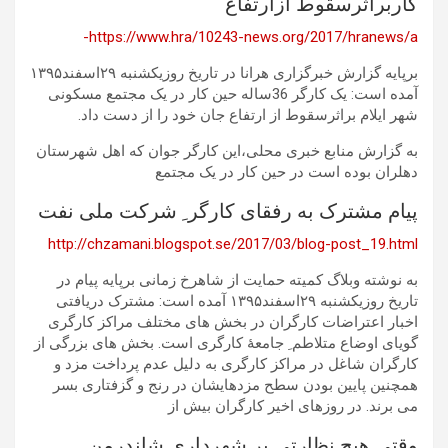
کاربراثرسقوط ازارتفاع
https://www.hra/10243-news.org/2017/hranews/a-
برپایه گزارش خبرگزاری هرانا در تاریخ روزیکشنبه ۲۹اسفند۱۳۹۵
آمده است: یک کارگر 36ساله حین کار در یک مجتمع مسکونی
شهر ایلام براثرسقوط از ارتفاع جان خود را از دست داد.
به گزارش منابع خبری محلی،این کارگر جوان که اهل شهرستان
دهلران بوده است در حین کار در یک مجتمع
پیام مشترک به رفقای کارگر ِ شرکت ملی نفت
http://chzamani.blogspot.se/2017/03/blog-post_19.html
به نوشته وبلاگ کمیته حمایت از شاهرخ زمانی برپایه پیام در
تاریخ روزیکشنبه ۲۹اسفند۱۳۹۵ آمده است: مشترک دریافتی
اخبار اعتراضات کارگران در بخش های مختلف مراکز کارگری
گویای اوضاع متلاطم ِ جامعۀ کارگری است. بخش های بزرگی از
کارگران شاغل در مراکز کارگری به دلیل عدم پرداخت مزد و
همچنین پایین بودن سطح مزدهایشان در رنج و گزفتاری بسر
می برند. در روزهای اخیر کارگران بیش از
وقتی هیچ نظارتی بر شهرداری شاندرمن