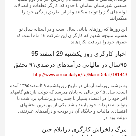
صنعتی شهرستان سامان با حدود 50 کارگر قطعات و اتصالات
لوله های گاز را تولید میکنند و از این طریق زندگی خود را
میگذرانند.
این روزها که روزهای پایانی سال است و در آستانه سال نو
هستیم متوجه شدیم که کارگران این شرکت 16 ماه است که
حقوق خود را دریافت نکردهاند
اخبار کارگری روز یکشنبه 29 اسفند 95
۹۵سال در مالیاتی درآمدهای درصدی۹۱ تحقق
http://www.armandaily.ir/fa/Main/Detail/181449
به نوشته روزنامه آرمان در تاریخ روزیکشنبه ۲۹اسفند۱۳۹۵ آمده
است: سال ۹۵ در حالی به پایان میرسد که دولت یازدهم گامهای
آخر خود را در اقتصاد بسیار با جسارت و پرشتاب برداشت تا
بتواند به تعهدات خود پایبند باشد. یکی از مهمترین بخشهای
اقتصادی مالیات و جایگاه آن در بودجه و درآمدهای غیرنفتی
دولت بود. در
مرگ دلخراش کارگری درایلام حین