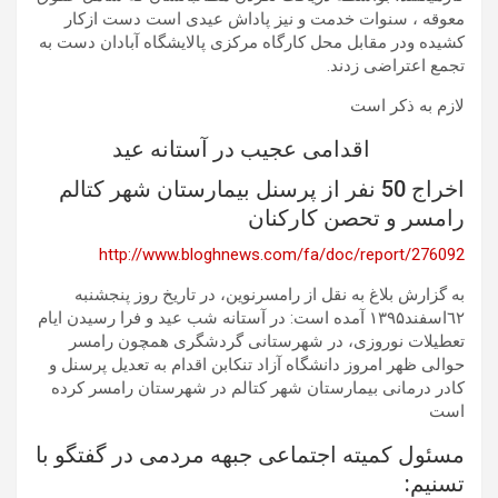
معوقه ، سنوات خدمت و نیز پاداش عیدی است دست ازکار
کشیده ودر مقابل محل کارگاه مرکزی پالایشگاه آبادان دست به
تجمع اعتراضی زدند.
لازم به ذکر است
اقدامی عجیب در آستانه عید
اخراج 50 نفر از پرسنل بیمارستان شهر کتالم
رامسر و تحصن کارکنان
http://www.bloghnews.com/fa/doc/report/276092
به گزارش بلاغ به نقل از رامسرنوین، در تاریخ روز پنجشنبه
٦۲اسفند۱۳۹۵ آمده است: در آستانه شب عید و فرا رسیدن ایام
تعطیلات نوروزی، در شهرستانی گردشگری همچون رامسر
حوالی ظهر امروز دانشگاه آزاد تنکابن اقدام به تعدیل پرسنل و
کادر درمانی بیمارستان شهر کتالم در شهرستان رامسر کرده
است
مسئول کمیته اجتماعی جبهه مردمی در گفتگو با
تسنیم: