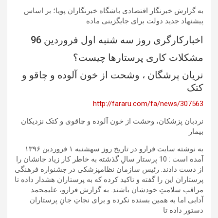
به گزارش خبرنگار اقتصادی باشگاه خبرنگاران پویا؛ بر اساس
پیشنهاد جدید دولت برای جایگزینی ماده
اخبارکارگری روز سه شنبه اول فروردین 96
مشکلات کاری پرستارها چیست؟
نریان پرشگان ، وشحت از خون آلوده و چاقو و
کتک
http://fararu.com/fa/news/307563
نردبان پزشکان، وحشت از خون آلوده و چاقوی و کتک نزدیکان
بیمار
به نوشته سایت فرارو در تاریخ روز سهشنبه ۱ فروردین ۱۳۹۶
آمده است : 10 پرستار سالِ گذشته به خاطر کار زیاد جانشان را
از دست دادند. رئیس سازمان نظامپزشکی در جشنواره فرهنگی
پرستاران این را گفته و تاکید کرده که به پرستاران هشدار داده تا
مراقب سلامتِ خودشان باشند. به گزارش فرارو، علیمحمد
آدابی اما به همین بسنده نکرده و برای نجاتِ جانِ پرستاران
دستور داده تا