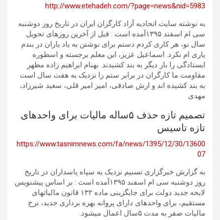
http://www.etehadeh.com/?page=news&nid=5983
به نوشته سایت اتحادیه آزاد کارگران ایران در تاریخ روز دوشنبه
سی ام اسفند ۱۳۹۵آمده است : قبل از آخرین روزهای تحویل
سال نو، هر کاری کردم دستم برای نوشتن به یاد یاران در بندم
یاری ام نکرد. اسماعیل عزیز، این معلم برجسته و اسطوره
ایستادگی را بار دیگر به بند کشیدند. بهنام ابراهیم زاده مظهر
مقاومت ما کارگران در برابر ستم را نزدیک به هفت سال است
به بند کشیده اند و ارش صادقی، امیر امیر قلی، سعید شیرزاد،
مهدی
تصمیم تازه حذف ۵ساله مالیات برای واحدهای
تازه تاسیس
https://www.tasnimnews.com/fa/news/1395/12/30/13600
07
به گزارش خبرگزاری تسنیم نزدیک به سپاه پاسداران در تاریخ
روز دوشنبه سی ام اسفند ۱۳۹۵آمده است : بر اساس پیشنویس
لایحه جدید دولت برای جایگزینی ماده ۱۳۲ قانون مالیاتهای
مستقیم، برای واحدهای دارای پروانه بهره برداری جدید، نرخ
مالیات صفر به مدت ۵سال اعمال میشود.