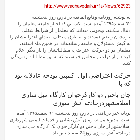
http://www.vaghayedaily.ir/fa/News/62923
به نوشته روزنامه وقایع اتفاقیه در تاریخ روز پنجشنبه
٦۲اسفند۱۳۹۵ آمده است: کساني که اخبار جامعه معلمان را
دنبال ميکنند، بهخوبي ميدانند که معلمان از شرايط شغلي
خودشان راضي نيستند و به طرق مختلف، صداي اعتراضشان را
به گوش مسئولان و جامعه رساندهاند. در همين ماه اسفند،
معلمان در دو حرکت اعتراضي، مطالباتشان را بار ديگر اعلام
کردند و از دولت و مجلس خواستند که به اين مطالبات رسيدگي
کنند.
حرکت اعتراضي اول، کمپين بودجه عادلانه بود
که با
جان باختن دو کارگرجوان کارگاه مبل سازی
اسلامشهردرحادثه آتش سوزی
برپایه خبر دریافتی در تاریخ روز پنجشنبه ٦۲اسفند۱۳۹۵ آمده
است: مدیرعامل سازمان آتش نشانی و خدمات ایمنی شهرداری
اسلامشهر از جان باختن دو کارگر جوان یک کارگاه مبل سازی
درحادثه آتش سوزی روز24اسفند خبر داد.