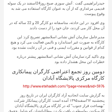
حیدرابراهیمی گفت : آتش سوزی صبح روز24اسفند در یک سوله
قدیمی مرغداری که از آن به عنوان کارگاه استفاده می شد به
وقوع پیوست.
وی افزود: در این حادثه، متاسفانه دو کارگر 20 و 22 ساله که در
آن محل کار می کردند، جان خود را از دست دادند.
مدیرعامل سازمان آتش نشانی اسلامشهر تصریح کرد: این
کارگاه به صورت غیر استاندارد و ناایمن فعالیت می کرد و هیچ
کدام از قوانین و مقررات ایمنی و فنی در آن رعایت نشده بود.
وی تاکید کرد:سازمان آتش نشانی اسلامشهر پیشتر درباره
خطرات این محل هشدار داده بود
دومین روز تجمع اعتراضی کارگران پیمانکاری
کارگاه مرکزی پالایشگاه آبادان
http://www.etehadeh.com/?page=news&nid=5976
به گزارش سایت اتحادیه آزاد کارگران ایران در تاریخ روز
پنجشنبه ٦۲اسفند۱۳۹۵ آمده است: کارگران پیمانکار شرکت
“بهساخت فراز جنوب” که در کارگاه مرکزی پالایشگاه آبادان
کارمیکنند، بواسطه دریافت نکردن مطالباتشان که شامل حقوق