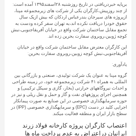
برپایه خبردریافتی در تاریخ روزشنبه ۲۸اسفند۱۳۹۵ آمده است:
از چند روزپیش،کارگران یکی از شرکت های زیرمجموعه مپنا،
ازپروژه های سیرجان بندرعباس اردکان که بیش ازیک سال
حقوق خودرا دریافت نکرده اند،به تهران سفر کرده ودست به
تجمع مقابل ساختمان شرکت واقع در خیابان آفریقاجنوبی،نبش
کوچه ژوبین،روبروی سفارت بحرین زده اند.
این کارگران معترض مقابل ساختمان شرکت واقع در خیابان
آفریقاجنوبی،نبش کوچه زوبین،روبروی سفارت بحرین:
یادآوری:
گروه مپنا به عنوان یک شرکت تولیدی، صنعتی و بازرگانی بین
المللی به همراه ۴۱ شرکت زیرمجموعه خود، در زمینه طراحی
و احداث نیروگاههای حرارتی (بخار، گازی و سیکل ترکیبی) و
همچنین اجرای پروژههای نفت و گاز و حمل و نقل ریلی و نیز در
حوزه سرمایهگذاری خصوصی در این صنایع به صورت پیمانکار
اجرایی کلید در دست (EPC) و سرمایهگذاری خصوصی (IPP) در
سطح بازار ایران و منطقه فعالیت میکند.
اعتصاب کارگران پروژه کارخانه فولاد زرند
ایرانیان دراعتراض به عدم پرداخت ماه ها