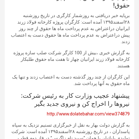
حقوق!
برپایه خبر دریافتی به روزشمار کارگری در تاریخ روزشنبه
۲۸اسفند۱۳۹۵ آمده است: کارگران پروژه کارخانه فولاد زرند
ایرانیان دراعتراض به عدم پرداخت ماه ها حقوق از چند روز
پیش دراعتراض به عدم پرداخت ماه ها حقوق دست به اعتصاب
زدند.
به گزارش خبری ،بیش از 100 کارگر شرکت صلب سازه پروژه
کارخانه فولاد زرند ایرانیان چهار تا هفت ماه حقوق طلبکار
هستند.
این کارگران از چند روز گذشته دست به اعتصاب زدند و تنها یک
ماه حقوق به آنها پرداخت شد.
پیشنهاد عجیب وزارت کار به رئیس شرکت:
نیروها را اخراج کن و نیروی جدید بگیر
http://www.dolatebahar.com/view374879
به گزارش دولت بهار به نقل از خبرگزاری تسنیم نزدیک به سپاه
پاسداران ، در تاریخ روزشنبه ۲۸اسفند۱۳۹۵ آمده است: شرکت
تولیدی پلیاتیلن یا همان “سپید نام زاگرس” در فاز دوم قطب