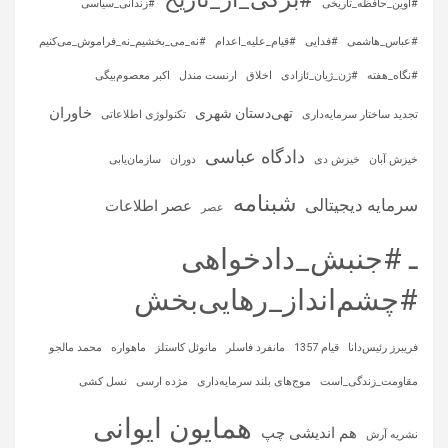
#اوین_حافظه_تاریخی
#زندانی_سیاسی
#عباس_هاشمی
#فدایی
#قیام_علیه_اعدام
#نه_می_بخشیم_نه_فراموش_می‌کنیم
#نگاه_هفته
#ژن_ژیان_ئازادی
اخلاق
ارنست مندل
اکبر معصوم‌بیگی
خاوران
تهی‌دستان شهری
تجدید ساختار سرمایه‌داری
تکنولوژی اطلاعاتی
دادگاه عباسی
خیزش آبان
خیزش دی
دوران
سازمان‌یابی
شبنامه
سرمایه‌ دیجیتالی
عصر اطلاعات
عصر
ـ #جنبش_دادخواهی
#چشم‌انداز_رهایی‌بخش
فریبرز رئیس‌دانا
قیام 1357
مانفرد فاسلر
مانوئل کاستلز
ماهواره‌
محمد مالجو
مقاومت_زندگی_است
موج‌های بلند سرمایه‌داری
مژده ارسی
نسل کشی
همایون ایوانی
هم اندیشی چپ
نشریه آرش