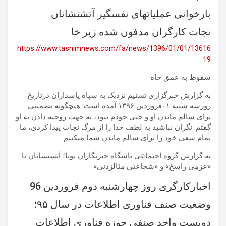
بازخوانی عملیاتهای نفسگیر آتشنشانان
نجات کارگران مدفون شده زیر خا
https://www.tasnimnews.com/fa/news/1396/01/01/13616
19
سقوط به عمق چاه
به گزارش خبرگزاری تسنیم نزدیک به سپاه پاسداران درتاریخ
روزسه شنبه ۰۱فروردین ۱۳۹۶ آمده است: هیچگونه تضمینی
برای سالم ماندن او و حتی خودم نبود، به جهت روحیه دادن به او
گفتم: نگران نباشید به لطف خدا را از مرگ نجات پیدا کردی، ما
تمام سعی خود را برای سالم ماندن شما میکنیم…
به گزارش گروه اجتماعی باشگاه خبرنگاران پویا؛ آتشنشانان با
«عزمی راسخ» و «شجاعتی مثالزدنی»
اخبارکارگری روز چهارشنبه دوم فروردین 96
وضعیت صنف فناوری اطلاعات در سال ۹۵؛
دویست واحد صنفی حوزه فناوری اطلاعات