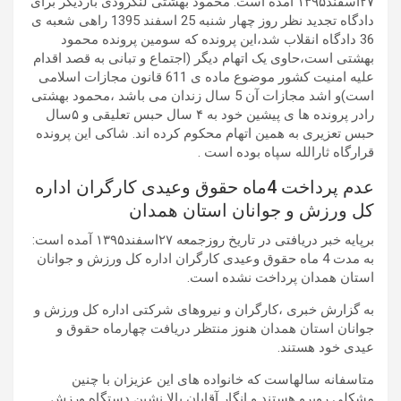
۲۷اسفند۱۳۹۵ آمده است: محمود بهشتی لنگرودی باردیگر برای
دادگاه تجدید نظر روز چهار شنبه 25 اسفند 1395 راهی شعبه ی
36 دادگاه انقلاب شد،این پرونده که سومین پرونده محمود
بهشتی است،حاوی یک اتهام دیگر (اجتماع و تبانی به قصد اقدام
علیه امنیت کشور موضوع ماده ی 611 قانون مجازات اسلامی
است)و اشد مجازات آن 5 سال زندان می باشد ،محمود بهشتی
رادر پرونده ها ی پیشین خود به ۴ سال حبس تعلیقی و ۵سال
حبس تعزیری به همین اتهام محکوم کرده اند. شاکی این پرونده
قرارگاه ثارالله سپاه بوده است .
عدم پرداخت 4ماه حقوق وعیدی کارگران اداره
کل ورزش و جوانان استان همدان
برپایه خبر دریافتی در تاریخ روزجمعه ۲۷اسفند۱۳۹۵ آمده است:
به مدت 4 ماه حقوق وعیدی کارگران اداره کل ورزش و جوانان
استان همدان پرداخت نشده است.
به گزارش خبری ،کارگران و نیروهای شرکتی اداره کل ورزش و
جوانان استان همدان هنوز منتظر دریافت چهارماه حقوق و
عیدی خود هستند.
متاسفانه سالهاست که خانواده های این عزیزان با چنین
مشکلی روبرو هستند و انگار آقایان بالا نشین دستگاه ورزش