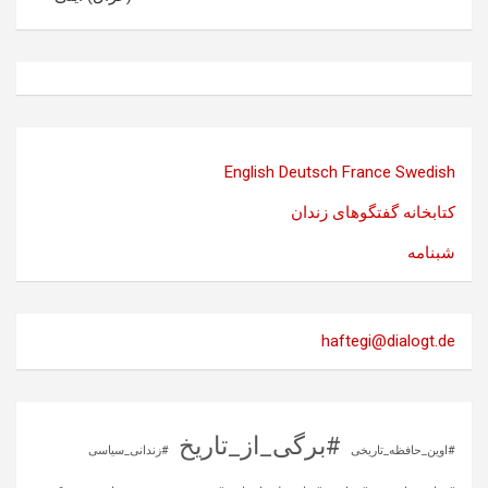
English
Deutsch
France
Swedish
کتابخانه گفتگوهای زندان
شبنامه
haftegi@dialogt.de
#برگی_از_تاریخ
#اوین_حافظه_تاریخی
#زندانی_سیاسی