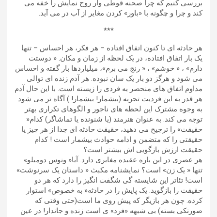
بررسی کنیم که چرا صحنه قوطی وار روح نمایش را خفه می
کند و چرا و چگونه با «باور» کردن مغایر از آب در می آید.
***
هر حادثه ای تا کنون اتفاق افتاده – هر فکر، هر احساس – تنها
یک بار اتفاق افتاده، در یک لحظه از زمان و مکان. « دوستت
دارم» ، « خوشم» ، « رنج می برم»، میلیاردها بار گفته و احساس
می شود و هرگز دو بار یک سان نبوده. هر آدم زنده ای توالی
مداوم اتفاق های منحصر به فردی را زیسته است. با این حال آدم
هر قدر به این فردیت تجربه (بیشمار! بیشمار! ) آگاه تر می شود
به وجوه مشترک این لحظه های ناجور و الگوهای تکراری بهتر
توجه می کند. به عنوان هنرمند (یا شنونده یا تماشاگر) کدام«
حقیقت» را ترجیح می دهید، حقیقت حادثه ای جدا از هر چیز یا
حقیقتی را که متضمن و ادامه حوادث بیشمار است ! کدام
حقیقت ارزش بازگویی اش بیشتر است؟
هر عصری در این باره عقیده مغایری دارد. آیا« ونوس دومیلو»
تنها « یک زن» است؟ نمایشنامه مکبث « داستان یک سرنوشت»
است! تئاتر این شایسته گی شگفت انگیز را دارد که هر دو
حقیقت را بازگوید. یک پایش را در حادثه« به خصوص» استوار
کرده. چون هر بازیگر که پیش روی ما است(حتی وقتی که
صورتکی بسته) بی شبهه «فرد» ی است زنده و جاندار! در عین