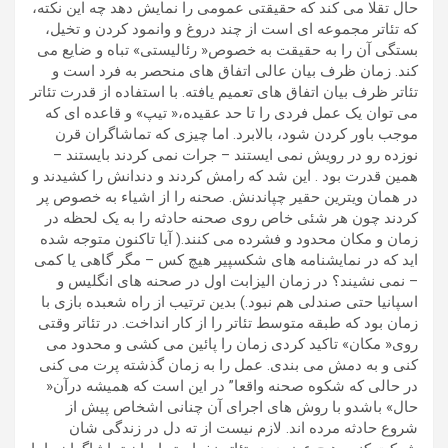
حال تقلا می کند که حقیقتی عمومی را نمایش دهد چه این نکته،
که تئاتر مجموعه ای است از چند دروغ و وانمود کردن و تخیل،
بستگی آن را به حقیقت به خصوص« رئالیستی» تباه و ضایع می
کند. زمان ظرف بیان عالی اتفاق های منحصر به فرد است و
تئاتر ظرف بیان اتفاق های تعمیم یافته. با استفاده از قدرت تئاتر
می توان یک عمل فردی را تا حد عقیده،« تیپ» و قاعده ای که
موجب باور کردن شود، بالابرد. اما چیزی که تماشاگران قرن
نوزده رو در رویش نمی ایستند – جرات نمی کردند بایستند –
همین قدرت بود . این شد که رامش کردند و دندانش را کشیدند و
در همان ویترین حقیر چپاندنش. صحنه را از اشیاء به خصوص پر
کردند چون هر شئی خاص روی صحنه حادثه را به یک لحظه در
زمان و مکان محدود و فشرده می کنند.( آیا تاکنون متوجه شده
اید که در نمایشنامه های شکسپیر هیچ کس – مگر گاهی یا کمی
– نمی نشیند؟ در زمان الیزابت اول در صحنه های انگلیس و
اسپانیا حتی صندلی هم نبود.) بدین ترتیب از راه شعبده بازی با
زمان بود که طبقه متوسط تئاتر را از کار انداخت. در تئاتر وقتی
روی« مکان» تاکید کردی زمان را پائین می کشی و محدود می
کنی و به دمش می بندی. عمل را به زمان گذشته پرت می کنی
در حالی که شکوه صحنه واقعا” در این است که همیشه درآن«
حال» باشدو با روش های اجرای آن چنانی اشخاص پیش از
شروع حادثه مرده اند. لازم نیست از ته دل در زندگی شان