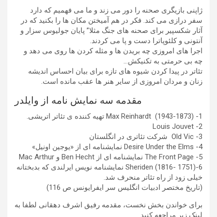
ژاپنی بازیگری صحنه را دور می زند و ما می فهمیم که دارد
سفر درازی می کند. فکر در هم آمیختن مکان ها را بکنید که در
آثار شکسپیر برای صحنه های جنگ مثلا” پایان جولیوس سزار و
آنتونی و کلئوپاترا دست و پا می کردند.
اجرا های امروزی چه بریدن ها و مثله کردن ها روی می دهد و
چه بی حرمتی به تکنیکش…
تئاتر در پیدا کردن شیوه های تازه برای بیان احساس اندیشه
زنان و مردان امروزی از سایر هنر ها عقب مانده است.
مقدمه سه نمایش نامه از وایلدر
1- Max Reinhardt (1943-1873) تهیه کننده ی تئاتر اتریشی.
2- Louis Jouvet
3- Old Vic شرکت تئاتری در انگلستان
4- Desire Under the Elms نمایشنامه ای از «یوجین اونیل»
5- The Front Page نمایشنامه ای از Ben Hecht و Mac Arthur
6-Sheriden (1816- 1751) نمایشنامه نویس ایرلندی که بدبختانه
خیلی زود از راه تئاتر منحرف شد.
(تاریخ مختصر ادبیات انگلیس سر ایفرایونس ص 116)
برای خواندن بخش نخست، مقدمه رفیق اشرف دهقانی لطفا به
لینک زیر مراجعه کنید