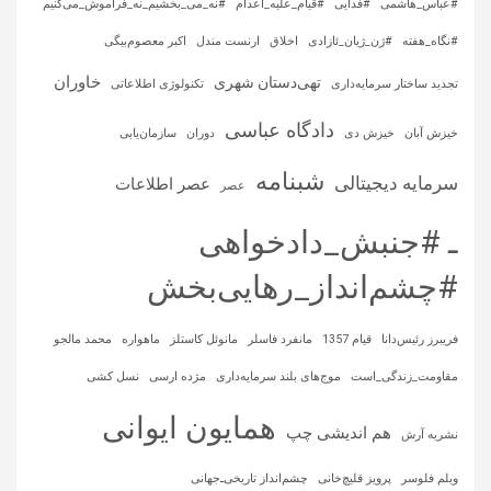
#عباس_هاشمی
#فدایی
#قیام_علیه_اعدام
#نه_می_بخشیم_نه_فراموش_می‌کنیم
#نگاه_هفته
#ژن_ژیان_ئازادی
اخلاق
ارنست مندل
اکبر معصوم‌بیگی
خاوران
تهی‌دستان شهری
تجدید ساختار سرمایه‌داری
تکنولوژی اطلاعاتی
دادگاه عباسی
خیزش آبان
خیزش دی
دوران
سازمان‌یابی
شبنامه
سرمایه‌ دیجیتالی
عصر اطلاعات
عصر
ـ #جنبش_دادخواهی
#چشم‌انداز_رهایی‌بخش
فریبرز رئیس‌دانا
قیام 1357
مانفرد فاسلر
مانوئل کاستلز
ماهواره‌
محمد مالجو
مقاومت_زندگی_است
موج‌های بلند سرمایه‌داری
مژده ارسی
نسل کشی
همایون ایوانی
هم اندیشی چپ
نشریه آرش
ویلم فلوسر
پرویز قلیچ‌خانی
چشم‌انداز تاریخی‌ـ‌جهانی