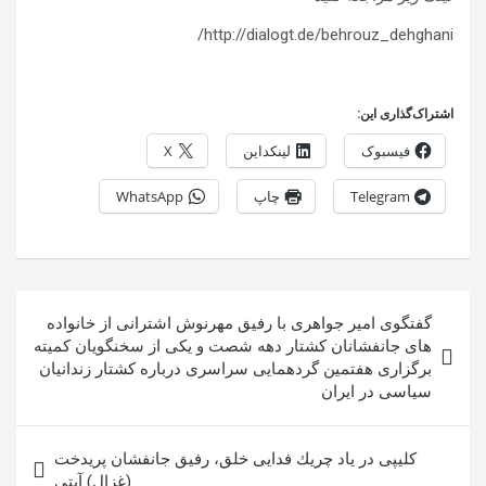
http://dialogt.de/behrouz_dehghani/
اشتراک‌گذاری این:
فیسبوک
لینکداین
X
Telegram
چاپ
WhatsApp
راهبری
گفتگوی امیر جواهری با رفیق مهرنوش اشترانی از خانواده
نوشته
های جانفشانان کشتار دهه شصت و یکی از سخنگویان کمیته
برگزاری هفتمین گردهمایی سراسری درباره کشتار زندانیان
سیاسی در ایران
کلیپی در ياد چريك فدايى خلق، رفيق جانفشان پريدخت
(غزال) آيتى