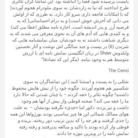
بایست پرسیده شود فضا را انباشته بود. این تماشا گران تئاتری
طرح انداختند که نیا به زاردشان. به سوی ملودرام هجوم آوردند(
که با امکانات فاجعه داری سرو کار دارد، به طرزی که از اولش
می دانی که آخرش خوش است) و به درام احساساتی( که به
فرضیه آرز و پدر اندیشه است، اجازه نامه مطلق اعطا می کند)
و به کمدی هایی که آدم های آن به نحوی معرفی می شدند که به
دیگری شباهت داشتند نه به خودشان. میان نمایشنامه هایی که
شریدن (6) در بیست و چند سالگی اش نوشت و آثار نخستین
وایلدوش Shaw در زبان انگلیسی نمایش نامه ای با ارزش
متوسط هم به وجود نیامد. (مگر این که تصادفا”
The Cenci
شللی را به پسندد و استثنا کنید.) این تماشاگران به سوی
شکسپیر هم هجوم آوردند. چگونه خود را از نیش هایش محفوظ
داشتند! چگونه تئاتر را خفه کردند – با چنان شدتی که حالا دارد
ما را خفه می کند؟ صحنه قوطی وار بیش از آنها هم وجود
داشت و نیز پرده، دکور اما «جدی» نگرفته بودنشان – به علت
هوای ممالک شمالی این ها چیز مناسبی بودند بورژواها این همه
را جدی گرفتند و هر چه را که بدین ترتیب دور ریخته، بریده و
قوطی وار کرده بودند با تاکید و مبالغه پذیرفتند و رفته رفته
نمایش نامه را در ویترین موزه جا دادند.