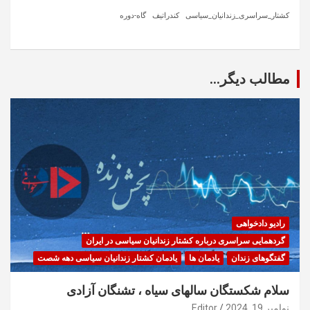
کشتار_سراسری_زندانیان_سیاسی
کندراتیف
گاه-دوره
مطالب دیگر...
رادیو دادخواهی
گردهمایی سراسری درباره کشتار زندانیان سیاسی در ایران
گفتگوهای زندان
یادمان ها
یادمان کشتار زندانیان سیاسی دهه شصت
سلام شکستگان سالهای سیاه ، تشنگان آزادی
نوامبر 19, 2024
Editor