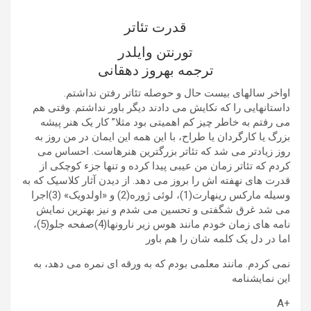
***
قدرت تئاتر
تورنتن وایلدر
ترجمه بهروز دهقانی
اواخر سالهای بیست حال و حوصله تئاتر رفتن نداشتم.
داستانهایی را که نکایش می دادند دیگر باور نداشتم. وقتی هم
می رفتم به خاطر چیز کم اهمیتی بود مثلا” کار یک هنر پیشه
بزرگ یا کارگردان یا طراح، با این همه این ایمان در من روز به
روز زیادتر می شد که تئاتر بزرگترین هنرهاست. احساس می
کردم که تئاتر زمان من عیبی پیدا کرده و تنها جزء کوچکی از
قدرت های نهفته اش را بروز می دهد. از دیدن آثار کلاسیک که به
وسیله مارکس رینهارت(1)، لوئی ژوره(2) و «اولدویک» (3)اجرا
می شد غرق شگفتی و تحسین می شدم و نیز بهترین نمایش
نامه های زمان خودم مانند هوس زیر نارونها(4)صفحه جلو(5)،
اما در دل یک کلمه شان را هم باور
نمی کردم. مانند معلمی بودم که به ورقه ای نمره می دهد، به
این نمایشنامه
+A