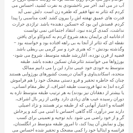
آب در می آمد. آخر سر ناخشنودی به نفرت کشید، احساس می
کردم که تئاتر نه تنها فقیر که طفره زن است. دلش نمی آید
قدرت های عمیق نهفته اش را بیرون کشد. لغت مناسبی را پیدا
کردم. قصدش این بود که «تسکین دهنده» باشد. تراژدی حرارت
نداشت، کمدی گزنده نبود، انتقاد اجتماعی نمی توانست
ادعانامه ای برایمان بدهد.شروع کردم به کندوکاو برای یافتن
نقطه ای که تئاتر از آنجا به بی راهه افتاده بود و خواسته بود –
وگذشته بودنش – که هنری خرد و سر گرمی بی ربطی باشد.
قضیه از قرن نوزده، آغازرشد طبقه متوسط، شروع می شود-
بورژواها می خواستند تئاترشان تسکین دهنده باشد. طبقه
متوسط به خودی خود عیبی ندارد این را می دانیم ممالک
متحده، اسکاندیناوی و آلمان دربست کشورهای بورژوایی هستند
چنان که خاطره تحقیر و فرو دستی مضحک خود را هم فراموش
کرده اند( نه تنها فرودست طبقه اشراف، از نظر مقام انسانی،
یا بیشتر از دهقانان نیز بودند) به هر ترتیب طبقه متوسط تازه به
دوران رسیده عیب های زیادی دارد. وقتی از زیر بال اشراف،
افسانه و اعتبار آنهایی که از طبقه برتر هستند و نژاد اصیلی
دارند سر درآورد، گاه گاهی احساس نا امنی می کند و پرخاش
گر و از خود راضی می شود. باید توجیه و تعمینی برای کسب
پول و نمایش آن پیدا کند، تا امروز طبقه متوسط در انگلستان،
فرانسه و ایتالیا خود را کمی مضحک و تحقیر شده احساس می