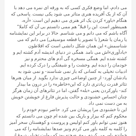
می دادم، اما وضع فکری کسی که به ورقه ای نمره می دهد با
آن که از یک آفریده هنری متاثر می شود یکی نیست. پاسخی که
هنگام «باور» کردن یک اثر هنری می دهیم این است: «آره،
همینطور است. این را قبلا” هم ممی دانستم بی آن که کاملا”
آگاه باشم که می دانم و می شناسم. حالا در برابر این نمایشنامه
یا رمان یا شعر( با تصویر یا قطعه موسیقی) می دانم که می
شناسمش.» این همان شکل دانشی است که افلاطون
«یادآوری»اش می نامد. همگی در دنیای اندیشه آدم کشته ایم و
کشته شده ایم. همگی مسخره گی آدم های محترم و نیز
خودمان را دیده ایم. وحشت را و شیفتگی را درک کرده ایم.
ادبیات تخیلی به کسانی که باز نمی شناسند- و نمی شود به
یادشان آورد- از چنین اوضاعی چیزی ندارد بگوید. از میان هنرها
تئاتر قدرت زیادتری دارد که این«خاطره» را در درون ما بیدار
کند- باورکردن یعنی «بله» گفتن، اما در تئاترهای آن زمان هرگز
چنان احساس خشنودی و حالت پذیرش فارغ از خویشتن خویش
به من دست نمی داد.
این نا خشنودی مرا پریشان می کرد. حاضر نبودم خودم را
محکوم کنم که بیزار و باریک بین شده ام چون می دانستم که
هنوز نمی توانم باور کنم اولیس و پروست و کوهستان سحر آمیز
را کلمه به کلمه باور می کردم ونیز صدها نمایشنامه را که می
خواندم باور می کردم. روی صحنه بود که روایت تخیلی دروغ از