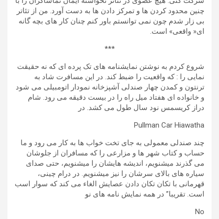
شرکت کنی. هیچ عضوی در تئاتر نخواسته ایمان تماشاگران را با
چنین محدود کردن ها و تمرکز دادن ها به دست آورد. من از تئاتر
بی زار شدم چون نمی توانستم باور کنم چنان کار های بچه گانه
ای« واقعی» است.
***
شروع کردم به نوشتن نمایشنامه های تک پرده ای که نه حقیقت
نمایی را : که واقعیت را ضبط کند. در این مسافرت شاد به
ترنتون و کمدن چهار صندلی آشپزخانه نمودار اتومبیلی می شود
و خانواده ای هفتاد میل راه را در بیست دقیقه می رود. شام
دراز کریسمس نود سال طول می کشد. در
Pullman Car Hiawatha
چند صندلی معمولی به جای تخت خواب ها به کار می رود و ما
حساب و کتاب شهر ها و مزارعی را که مسافران از جلوشان
می گذرند میشنویم، اندیشه هایشان را میشنویم، حتی صدای
سیاره های بالای سرشان را نیز میشنویم. در درام چینی،
قهرمانی با تکان تکان دادن عصایش الغاء می کند که سوار اسب
است. تقریبا” در همه نمایش نامه های نو
No