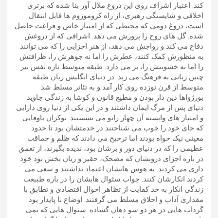
کند. اعتبار اشراف روی این دروغ ملال آور بنا شده که برتری
اخلاقی و شایستگی رهبری، از راه کروموزوم ها قابل انتقال
است، دروغ دومی که محیطی که از امتیاز خاص و فراغت حاصل
شده. گل های روح را پرورش می دهد. اشرافی که از دروغش
دفاع می کند و رواجش می دهد، از هنر اجزایی را که می توانند
به منظورش کمک کنند، عطرش را اما نه جوهرش را، ظرافتش
را اما نه خشونتش را، بر می دارد. طبقه متوسط تازه نفس نیز
چنین زیانی به فرهنگ می زند. در دنیای انگلیس زبان طبقه
متوسط از قرن نوزده روی کار آمد و به تئاتر مسلط شد.
بورژواها دین دار بودن و مطیع قانون و کوشا به زندگی جاوید
دنیای پس از مرگ ایمان داشتند و در این یکی از دنیا روی دارایی
و امتیاز های وابسته آن چهار زانو می نشستند. نوکران باوفایی
که جای خود را خوب می شناختند در خدمتشان بود تا حدود
معینی نیک خواه بودند اما ترجیح می دادند که ظلم و حماقت
عظیمی را که در دنیای دور و برشان بود، ندیده بگیرند، از تعمق
در باره اجزای درونشان که مضحک، حقیر و زیان بخش بود خود
داری می کردند. به هوس هایشان اعتماد نداشتند و سعی می
کردند انکارشان کنند. جواب سئوال هایشان را در باره طبیعت
زندگی انکار به حد کفایت از تظاهر احوال اقتصادی و تطابق با
مقداری آداب و اخلاق مسلط می گرفتند. اوضاع نا پایدار بود.
گرداب هایی در هر دو سو دهان گشاده. سئوال هایی که نمی