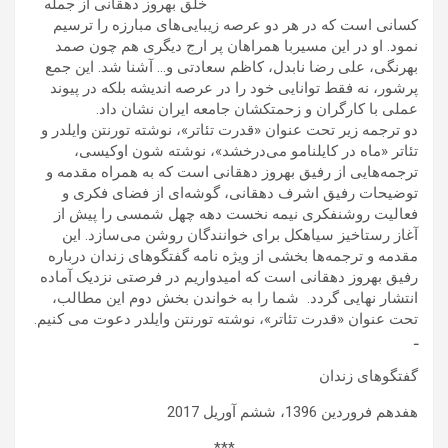
خلق بهروز دهقانی از جمله
کسانی است که در هر دو عرصه زیبایی‌های مبارزه را ترسیم
نمود. او در این مسیربا همراهان پر ارج دیگری هم چون صمد
بهرنگی، علی رضا نابدل، کاظم سعادتی و… آشنا شد. این جمع
پرشور، نه فقط توانایی خود را در عرصه اندیشه بلکه در پیوند
عملی با کارگران و زحمتکشان جامعه ایران نشان داد.
دو ترجمه زیر تحت عنوان «قدرت تئاتر»، نوشته تورنتن وایلدر و
تئاتر «ماه در کایلنامو می‌درخشد»، نوشته شون اوکیسی،
ترجمه‌هایی از رفیق بهروز دهقانی است که به همراه مقدمه و
توضیحات رفیق اشرف دهقانی، گوشه‌ای از فضای فکری و
فعالیت روشنفکری نیمه نخست دهه چهل شمسی را پیش از
آغاز رستاخیز سیاهکل برای خوانندگان روشن می‌سازد. این
مقدمه و ترجمه‌ها بخشی از ویژه نامه گفتگوهای زندان درباره
رفیق بهروز دهقانی است که امیدواریم در فرصتی نزدیک آماده
انتشار نهایی گردد. شما را به خواندن بخش دوم این مطالب،
تحت عنوان «قدرت تئاتر»، نوشته تورنتن وایلدر دعوت می کنیم.
ـ
گفتگوهای زندان
هفدهم فروردین 1396، ششم آوریل 2017