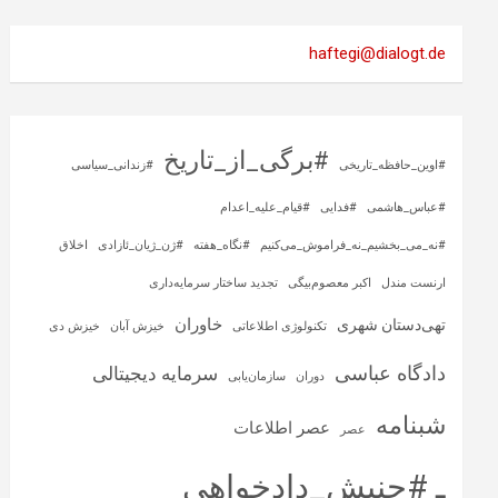
haftegi@dialogt.de
#برگی_از_تاریخ
#اوین_حافظه_تاریخی
#زندانی_سیاسی
#عباس_هاشمی
#فدایی
#قیام_علیه_اعدام
#نه_می_بخشیم_نه_فراموش_می‌کنیم
#نگاه_هفته
#ژن_ژیان_ئازادی
اخلاق
ارنست مندل
اکبر معصوم‌بیگی
تجدید ساختار سرمایه‌داری
خاوران
تهی‌دستان شهری
تکنولوژی اطلاعاتی
خیزش آبان
خیزش دی
دادگاه عباسی
سرمایه‌ دیجیتالی
دوران
سازمان‌یابی
شبنامه
عصر اطلاعات
عصر
ـ #جنبش_دادخواهی