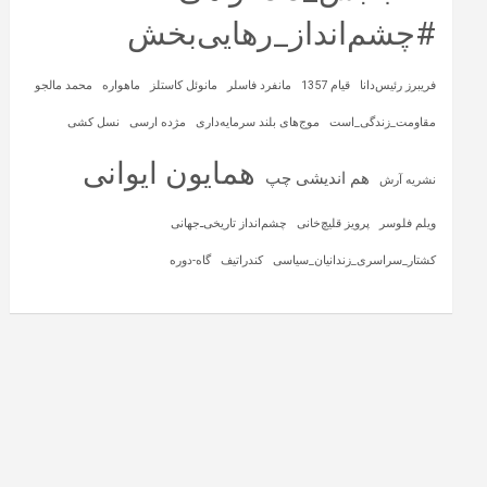
#چشم‌انداز_رهایی‌بخش
فریبرز رئیس‌دانا
قیام 1357
مانفرد فاسلر
مانوئل کاستلز
ماهواره‌
محمد مالجو
مقاومت_زندگی_است
موج‌های بلند سرمایه‌داری
مژده ارسی
نسل کشی
همایون ایوانی
هم اندیشی چپ
نشریه آرش
ویلم فلوسر
پرویز قلیچ‌خانی
چشم‌انداز تاریخی‌ـ‌جهانی
کشتار_سراسری_زندانیان_سیاسی
کندراتیف
گاه-دوره