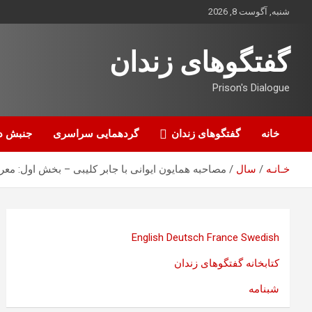
ه
شنبه, آگوست 8, 2026
حتوا
روید
گفتگوهای زندان
Prison's Dialogue
خانه
گفتگوهای زندان
گردهمایی سراسری
جنبش د
خـانـه
سال
مصاحبه همایون ایوانی با جابر کلیبی – بخش اول: معرف
English
Deutsch
France
Swedish
کتابخانه گفتگوهای زندان
شبنامه