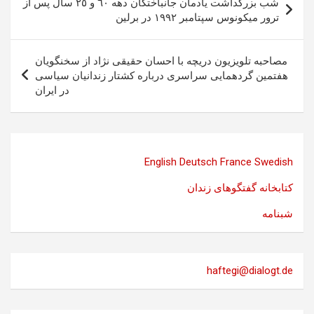
شب بزرگداشت یادمان جانباختگان دهه ٦٠ و ٢٥ سال پس از
نوشته
ترور میکونوس سپتامبر ١٩٩٢ در برلین
مصاحبه تلویزیون دریچه با احسان حقیقی نژاد از سخنگویان
هفتمین گردهمایی سراسری درباره کشتار زندانیان سیاسی
در ایران
English
Deutsch
France
Swedish
کتابخانه گفتگوهای زندان
شبنامه
haftegi@dialogt.de