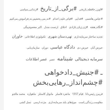
#برگی_از_تاریخ
#اوین_حافظه_تاریخی
#زندانی_سیاسی
#عباس_هاشمی
#فدایی
#قیام_علیه_اعدام
#نه_می_بخشیم_نه_فراموش_می‌کنیم
#نگاه_هفته
#ژن_ژیان_ئازادی
اخلاق
ارنست مندل
اکبر معصوم‌بیگی
خاوران
تهی‌دستان شهری
تجدید ساختار سرمایه‌داری
تکنولوژی اطلاعاتی
دادگاه عباسی
خیزش آبان
خیزش دی
دوران
سازمان‌یابی
شبنامه
سرمایه‌ دیجیتالی
عصر اطلاعات
عصر
ـ #جنبش_دادخواهی
#چشم‌انداز_رهایی‌بخش
فریبرز رئیس‌دانا
قیام 1357
مانفرد فاسلر
مانوئل کاستلز
ماهواره‌
محمد مالجو
مقاومت_زندگی_است
موج‌های بلند سرمایه‌داری
مژده ارسی
نسل کشی