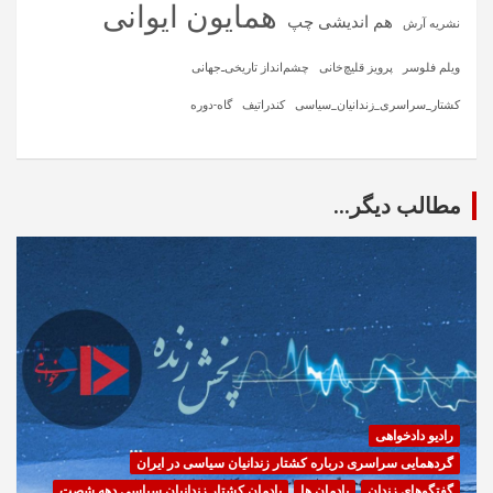
همایون ایوانی
هم اندیشی چپ
نشریه آرش
ویلم فلوسر
پرویز قلیچ‌خانی
چشم‌انداز تاریخی‌ـ‌جهانی
کشتار_سراسری_زندانیان_سیاسی
کندراتیف
گاه-دوره
مطالب دیگر...
رادیو دادخواهی
گردهمایی سراسری درباره کشتار زندانیان سیاسی در ایران
گفتگوهای زندان
یادمان ها
یادمان کشتار زندانیان سیاسی دهه شصت