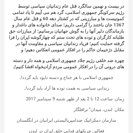
در بیست و نهمین سالگرد قتل عام زندانیان سیاسی توسط
رژیم سرکوبگر جمهوری اسلامی، گرد هم می آییم تا
یاد تمامی
کمونیست ها و مبارزینی که در کشتار دهه 60 و قتل عام سال
1367 جان باختند را گرامی داریم؛
صدای خانواده های داغدار و
بازماندگان دلیر آنها را به گوش جهانیان برسانیم؛
از مبارزات حق
طلبانه کارگران و توده های تحت ستم که چهارگوشه ایران را فرا
گرفته حمایت کنیم؛
فریاد زندانیان سیاسی و مقاومت آنها در
مقابل دژخیمان حاکم را در افکار عمومی انعکاس دهیم؛ و
چهره ضد خلقی رژیم جلاد جمهوری اسلامی و همه دار و دسته
های درونی آن را در افکار عمومی مردم آزادیخواه افشا کنیم!ـ
جمهوری اسلامی با هر جناح و دسته نابود باید گردد!ـ
زندانی سیاسی به همت توده ها آزاد باید گردد!ـ
زمان: ساعت 12 تا 2 بعد از ظهر شنبه 9 سپتامبر 2017
مکان: لندن، میدان” ترافلگار
سازمان دمکراتیک ضدامپریالیستی ایرانیان در انگلستان
فعالین چریکهای فدایی خلق ایران در لندن